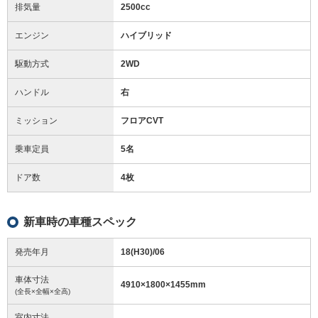
排気量
2500cc
エンジン
ハイブリッド
駆動方式
2WD
ハンドル
右
ミッション
フロアCVT
乗車定員
5名
ドア数
4枚
新車時の車種スペック
発売年月
18(H30)/06
車体寸法
4910
×
1800
×
1455
mm
(全長×全幅×全高)
室内寸法