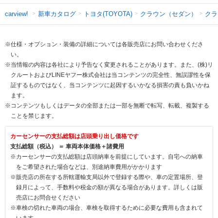
新車カタログ
トヨタ(TOYOTA)
クラウン（セダン）
クラ
carview!
※仕様・オプション・装備の詳細については各販売店にお問い合わせくださ
い。
※当情報の内容は各社により予告なく変更されることがあります。また、(株)リ
クルートおよびLINEヤフー株式会社は当コンテンツの完全性、無誤謬性を保
証するものではなく、当コンテンツに起因するいかなる損害の責も負いかね
ます。
※コンテンツもしくはデータの全部または一部を無断で転写、転載、複製する
ことを禁じます。
カーセンサーの支払総額は店頭乗り出し価格です
支払総額（税込） ＝ 車両本体価格＋諸費用
※カーセンサーの支払総額は店頭納車を前提にしています。自宅への納車
をご希望された場合などは、別途納車費用がかかります
※販売店の所在する所轄運輸支局以外で登録する際や、車の定置場所、登
録月によって、手数料や税金の額が異なる場合があります。詳しくは販
売店にお問合せください
※車検の切れた車両の場合、車検を取得するために必要な費用も含まれて
います