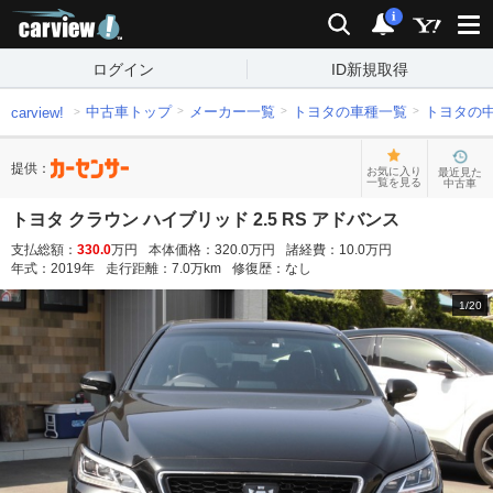
carview!
検索
通知
i
ログイン
ID新規取得
中古車トップ
メーカー一覧
トヨタの車種一覧
トヨタの
carview!
提供：
お気に入り
最近見た
一覧を見る
中古車
トヨタ クラウン ハイブリッド 2.5 RS アドバンス
支払総額：
330.0
万円
本体価格：
320.0
万円
諸経費：
10.0
万円
年式：
2019
年
走行距離：
7.0
万km
修復歴：
なし
1
/
20