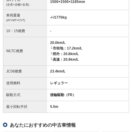
1500
×
1500
×
1185
mm
(全長×全幅×全高)
車両重量
-/-/1770
kg
(AT×MT×CVT)
10・15燃費
-
20.0km/L
└市街地：17.2km/L
WLTC燃費
└郊外：20.8km/L
└高速：20.9km/L
JC08燃費
23.4km/L
使用燃料
レギュラー
駆動方式
後輪駆動（FR）
最小回転半径
5.5
m
あなたにおすすめの中古車情報