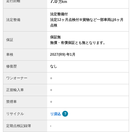
7.0
走行距離
万km
法定整備付
法定整備
法定12ヶ月点検付※貨物など一部車両は6ヶ月
点検
保証無
保証
無償・有償保証とも無となります。
車検
2027(R9) 年1月
修復歴
なし
ワンオーナー
○
正規輸入車
○
禁煙車
○
リサイクル
リ済込
定期点検記録簿
-