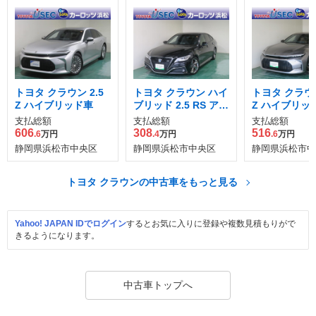
トヨタ クラウン 2.5
トヨタ クラウン ハイ
トヨタ クラウン
Z ハイブリッド車
ブリッド 2.5 RS アド
Z ハイブリッ
バンス
支払総額
支払総額
支払総額
606
308
516
.6
万円
.4
万円
.6
万円
静岡県浜松市中央区
静岡県浜松市中央区
静岡県浜松市中
トヨタ クラウンの中古車をもっと見る
Yahoo! JAPAN IDでログイン
するとお気に入りに登録や複数見積もりがで
きるようになります。
中古車トップへ