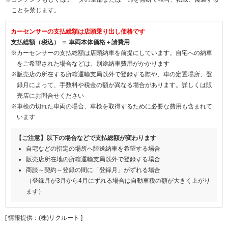
ことを禁じます。
カーセンサーの支払総額は店頭乗り出し価格です
支払総額（税込） ＝ 車両本体価格＋諸費用
※カーセンサーの支払総額は店頭納車を前提にしています。自宅への納車
をご希望された場合などは、別途納車費用がかかります
※販売店の所在する所轄運輸支局以外で登録する際や、車の定置場所、登
録月によって、手数料や税金の額が異なる場合があります。詳しくは販
売店にお問合せください
※車検の切れた車両の場合、車検を取得するために必要な費用も含まれて
います
【ご注意】以下の場合などで支払総額が変わります
自宅などの指定の場所へ陸送納車を希望する場合
販売店所在地の所轄運輸支局以外で登録する場合
商談～契約～登録の間に「登録月」がずれる場合
（登録月が3月から4月にずれる場合は自動車税の額が大きく上がり
ます）
[ 情報提供：(株)リクルート ]