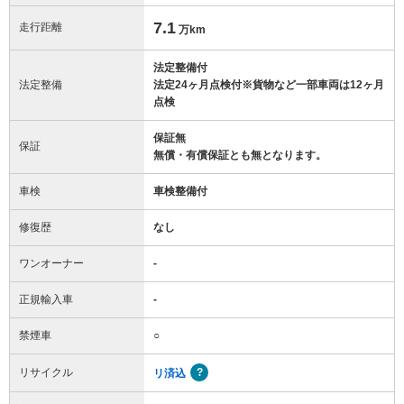
7.1
走行距離
万km
法定整備付
法定整備
法定24ヶ月点検付※貨物など一部車両は12ヶ月
点検
保証無
保証
無償・有償保証とも無となります。
車検
車検整備付
修復歴
なし
ワンオーナー
-
正規輸入車
-
禁煙車
○
リサイクル
リ済込