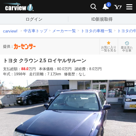
carview!
検索
通知
i
ログイン
ID新規取得
中古車トップ
メーカー一覧
トヨタの車種一覧
トヨタの
carview!
提供：
お気に入り
最近見た
一覧を見る
中古車
トヨタ クラウン 2.5 ロイヤルサルーン
支払総額：
88.0
万円
本体価格：
80.0
万円
諸経費：
8.0
万円
年式：
1998
年
走行距離：
7.1
万km
修復歴：
なし
1
/
19