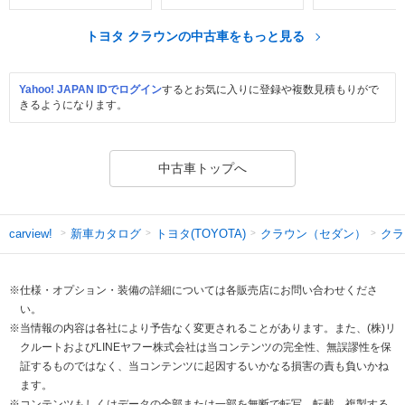
トヨタ クラウンの中古車をもっと見る
Yahoo! JAPAN IDでログイン
するとお気に入りに登録や複数見積もりがで
きるようになります。
中古車トップへ
新車カタログ
トヨタ(TOYOTA)
クラウン（セダン）
クラ
carview!
※仕様・オプション・装備の詳細については各販売店にお問い合わせくださ
い。
※当情報の内容は各社により予告なく変更されることがあります。また、(株)リ
クルートおよびLINEヤフー株式会社は当コンテンツの完全性、無誤謬性を保
証するものではなく、当コンテンツに起因するいかなる損害の責も負いかね
ます。
※コンテンツもしくはデータの全部または一部を無断で転写、転載、複製する