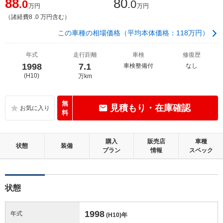
88
80
.0
.0
万円
万円
（諸経費8 .0 万円含む）
この車種の相場価格（平均本体価格：118万円）
年式
走行距離
車検
修復歴
1998
7.1
車検整備付
なし
(H10)
万km
無
見積もり・在庫確認
料
購入
販売店
車種
状態
装備
プラン
情報
スペック
状態
1998
年式
(H10)
年