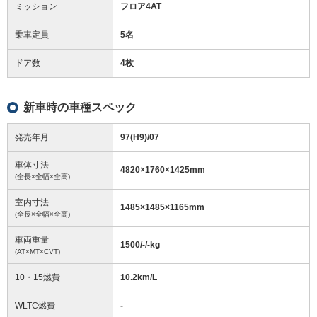
ミッション
フロア4AT
乗車定員
5名
ドア数
4枚
新車時の車種スペック
発売年月
97(H9)/07
車体寸法
4820
×
1760
×
1425
mm
(全長×全幅×全高)
室内寸法
1485
×
1485
×
1165
mm
(全長×全幅×全高)
車両重量
1500/-/-
kg
(AT×MT×CVT)
10・15燃費
10.2km/L
WLTC燃費
-