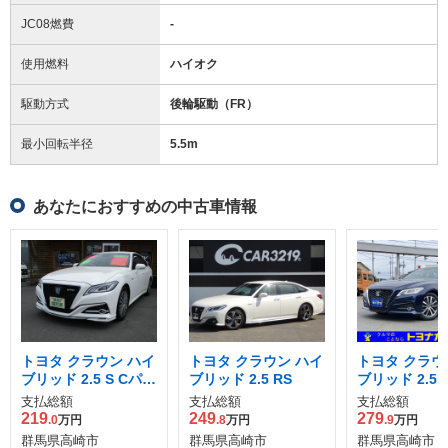
JC08燃費
-
使用燃料
ハイオク
駆動方式
後輪駆動（FR）
最小回転半径
5.5
m
あなたにおすすめの中古車情報
トヨタ クラウン ハイ
トヨタ クラウン ハイ
トヨタ クラウ
ブリッド 2.5 S Cパッ
ブリッド 2.5 RS
ブリッド 2.5 
ケージ
支払総額
支払総額
支払総額
219
249
279
.0
万円
.8
万円
.9
万円
群馬県高崎市
群馬県高崎市
群馬県高崎市