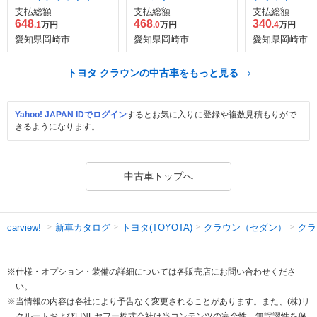
バンス
支払総額
支払総額
支払総額
648
468
340
.1
万円
.0
万円
.4
万円
愛知県岡崎市
愛知県岡崎市
愛知県岡崎市
トヨタ クラウンの中古車をもっと見る
Yahoo! JAPAN IDでログイン
するとお気に入りに登録や複数見積もりがで
きるようになります。
中古車トップへ
新車カタログ
トヨタ(TOYOTA)
クラウン（セダン）
クラ
carview!
※仕様・オプション・装備の詳細については各販売店にお問い合わせくださ
い。
※当情報の内容は各社により予告なく変更されることがあります。また、(株)リ
クルートおよびLINEヤフー株式会社は当コンテンツの完全性、無誤謬性を保