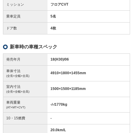
ミッション
フロアCVT
乗車定員
5名
ドア数
4枚
新車時の車種スペック
発売年月
18(H30)/06
車体寸法
4910
×
1800
×
1455
mm
(全長×全幅×全高)
室内寸法
1500
×
1500
×
1185
mm
(全長×全幅×全高)
車両重量
-/-/1770
kg
(AT×MT×CVT)
10・15燃費
-
20.0km/L