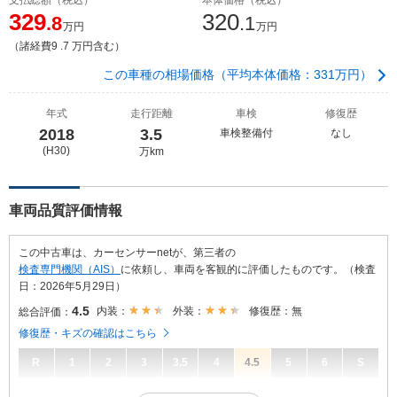
329
320
.8
.1
万円
万円
（諸経費9 .7 万円含む）
この車種の相場価格（平均本体価格：331万円）
年式
走行距離
車検
修復歴
2018
3.5
車検整備付
なし
(H30)
万km
車両品質評価情報
この中古車は、カーセンサーnetが、第三者の
検査専門機関（AIS）
に依頼し、車両を客観的に評価したものです。（検査
日：2026年5月29日）
4.5
内装：
外装：
修復歴：無
総合評価：
修復歴・キズの確認はこちら
R
1
2
3
3.5
4
4.5
5
6
S
4.5
総合評価：