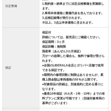
1.契約後～納車までに法定点検整備を実施致し
法定整備
ます。
2.車両本体価格に整備代金を含んでおります。
3.点検記録簿が発行されます。
※以上、3点は本体価格に含まれます。
保証付
詳細については、販売店にご確認ください。
保証期間：3ヶ月
保証距離：無制限
国産車（あんぜん3カ月保証）
万が一の故障した場合も、無料で修理が受けら
れます。
●全国のLIBERALA全店とガリバー店舗で使用
保証
できる保証です。
●期間内の修理回数に制限はありませんが、累
積上限金額は車両価格の50％が上限です。
●対象部品の詳細は、別途規約に定める通りに
なります。
●最長10年保証（6カ月・1年・10年）までの有
料プランに変更が可能です！（別途対象車両の
基準がございます）