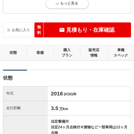
もっと見る
内外装に目立たない軽微なキズ、ヘコミが少し認められますが、良好な
状態です。
内装：
無
見積もり・在庫確認
目立たない軽微なダメージはありますが、良好な状態です。
料
外装：
購入
販売店
車種
キズ、ヘコミなどが少なく、あっても目立たない、良好な状態です。
状態
装備
プラン
情報
スペック
修復歴：無
状態
この中古車の「車両品質評価書」を見る
2018
年式
(H30)
年
3.5
走行距離
万km
法定整備付
法定24ヶ月点検付※貨物など一部車両は12ヶ月
点検