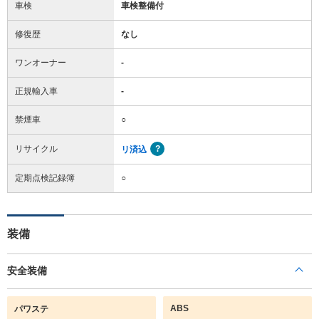
車検
車検整備付
修復歴
なし
ワンオーナー
-
正規輸入車
-
禁煙車
○
リサイクル
リ済込
定期点検記録簿
○
装備
安全装備
ABS
パワステ