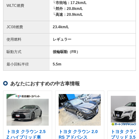
└市街地：17.2km/L
WLTC燃費
└郊外：20.8km/L
└高速：20.9km/L
JC08燃費
23.4km/L
使用燃料
レギュラー
駆動方式
後輪駆動（FR）
最小回転半径
5.5
m
あなたにおすすめの中古車情報
トヨタ クラウン 2.5
トヨタ クラウン 2.0
トヨタ クラウ
Z ハイブリッド車
RS アドバンス
ブリッド 3.5 