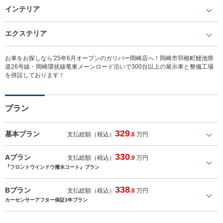
インテリア
エクステリア
お車をお探しなら'25年6月オープンのガリバー岡崎店へ！岡崎市羽根町鰻池県
道26号線・岡崎環状線竜東メーンロード沿いで300台以上の展示車と整備工場
を併設しております！
プラン
329
基本プラン
支払総額（税込）
.8
万円
330
Aプラン
支払総額（税込）
.9
万円
『フロントウインドウ撥水コート』プラン
338
Bプラン
支払総額（税込）
.8
万円
カーセンサーアフター保証3年プラン