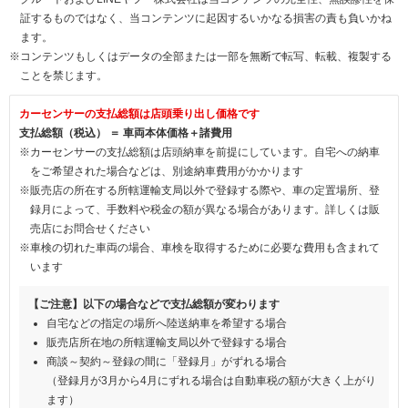
証するものではなく、当コンテンツに起因するいかなる損害の責も負いかね
ます。
※コンテンツもしくはデータの全部または一部を無断で転写、転載、複製する
ことを禁じます。
カーセンサーの支払総額は店頭乗り出し価格です
支払総額（税込） ＝ 車両本体価格＋諸費用
※カーセンサーの支払総額は店頭納車を前提にしています。自宅への納車
をご希望された場合などは、別途納車費用がかかります
※販売店の所在する所轄運輸支局以外で登録する際や、車の定置場所、登
録月によって、手数料や税金の額が異なる場合があります。詳しくは販
売店にお問合せください
※車検の切れた車両の場合、車検を取得するために必要な費用も含まれて
います
【ご注意】以下の場合などで支払総額が変わります
自宅などの指定の場所へ陸送納車を希望する場合
販売店所在地の所轄運輸支局以外で登録する場合
商談～契約～登録の間に「登録月」がずれる場合
（登録月が3月から4月にずれる場合は自動車税の額が大きく上がり
ます）