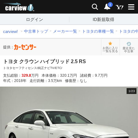
carview!
検索
通知
i
ログイン
ID新規取得
中古車トップ
メーカー一覧
トヨタの車種一覧
トヨタの
carview!
提供：
お気に入り
最近見た
一覧を見る
中古車
トヨタ クラウン ハイブリッド 2.5 RS
トヨタセーフティセンス/純正ナビTV/ETC/
支払総額：
329.8
万円
本体価格：
320.1
万円
諸経費：
9.7
万円
年式：
2018
年
走行距離：
3.5
万km
修復歴：
なし
1
/
23