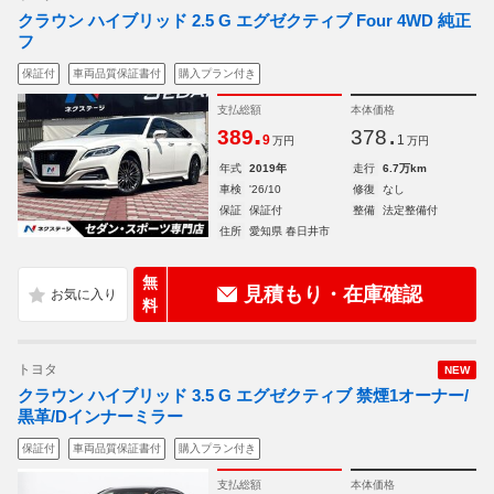
クラウン ハイブリッド 2.5 G エグゼクティブ Four 4WD 純正
フ
保証付
車両品質保証書付
購入プラン付き
支払総額
本体価格
.
.
389
378
9
1
万円
万円
年式
2019年
走行
6.7万km
車検
'26/10
修復
なし
保証
保証付
整備
法定整備付
住所
愛知県 春日井市
無
見積もり・在庫確認
料
トヨタ
NEW
クラウン ハイブリッド 3.5 G エグゼクティブ 禁煙1オーナー/
黒革/Dインナーミラー
保証付
車両品質保証書付
購入プラン付き
支払総額
本体価格