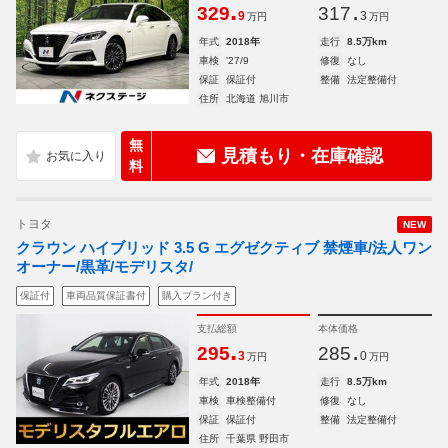
.
.
329
317
9
3
万円
万円
年式
2018年
走行
8.5万km
車検
'27/9
修復
なし
保証
保証付
整備
法定整備付
住所
北海道 旭川市
無
見積もり・在庫確認
料
トヨタ
NEW
クラウン ハイブリッド 3.5 G エグゼクティブ 禁煙車/法人ワン
オーナー/黒革/モデリスタ/
保証付
車両品質保証書付
購入プラン付き
支払総額
本体価格
.
.
295
285
3
0
万円
万円
年式
2018年
走行
8.5万km
車検
車検整備付
修復
なし
保証
保証付
整備
法定整備付
住所
千葉県 野田市