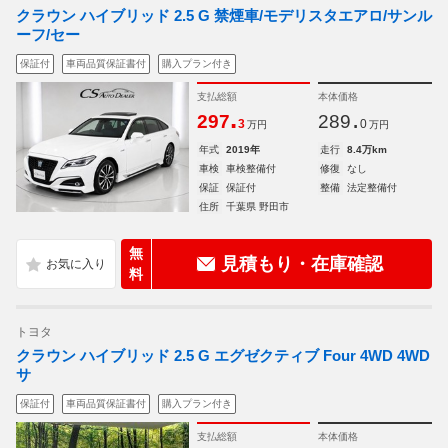
クラウン ハイブリッド 2.5 G 禁煙車/モデリスタエアロ/サンル
ーフ/セー
保証付
車両品質保証書付
購入プラン付き
支払総額
本体価格
.
.
297
289
3
0
万円
万円
年式
2019年
走行
8.4万km
車検
車検整備付
修復
なし
保証
保証付
整備
法定整備付
住所
千葉県 野田市
無
見積もり・在庫確認
料
トヨタ
クラウン ハイブリッド 2.5 G エグゼクティブ Four 4WD 4WD
サ
保証付
車両品質保証書付
購入プラン付き
支払総額
本体価格