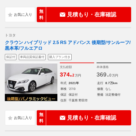
無
見積もり・在庫確認
料
トヨタ
クラウン ハイブリッド 2.5 RS アドバンス 後期型/サンルーフ/
黒本革/フルエアロ
保証付
車両品質保証書付
購入プラン付き
支払総額
本体価格
.
.
374
369
2
0
万円
万円
年式
2021年
走行
8.7万km
車検
'27/3
修復
なし
保証
保証付
整備
法定整備付
住所
千葉県 野田市
無
見積もり・在庫確認
料