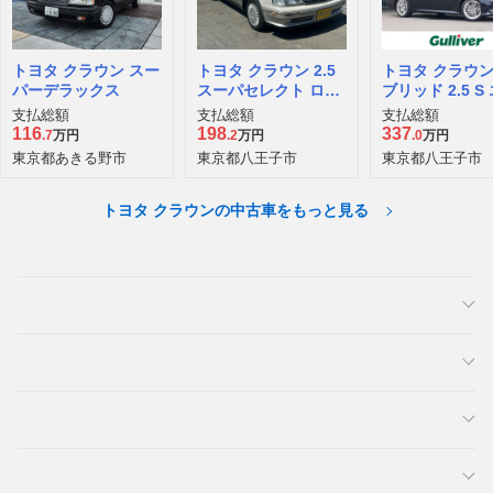
トヨタ クラウン スー
トヨタ クラウン 2.5
トヨタ クラウン
パーデラックス
スーパセレクト ロイ
ブリッド 2.5 S
ヤルエクストラ
ガンス スタイルI
支払総額
支払総額
支払総額
116
198
337
.7
万円
.2
万円
.0
万円
東京都あきる野市
東京都八王子市
東京都八王子市
トヨタ クラウンの中古車をもっと見る