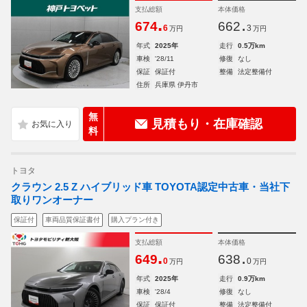
支払総額
本体価格
.
.
674
662
6
3
万円
万円
年式
2025年
走行
0.5万km
車検
'28/11
修復
なし
保証
保証付
整備
法定整備付
住所
兵庫県 伊丹市
無
見積もり・在庫確認
料
トヨタ
クラウン 2.5 Z ハイブリッド車 TOYOTA認定中古車・当社下
取りワンオーナー
保証付
車両品質保証書付
購入プラン付き
支払総額
本体価格
.
.
649
638
0
0
万円
万円
年式
2025年
走行
0.9万km
車検
'28/4
修復
なし
保証
保証付
整備
法定整備付