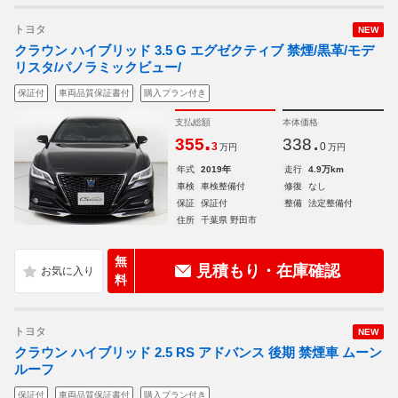
トヨタ
NEW
クラウン ハイブリッド 3.5 G エグゼクティブ 禁煙/黒革/モデ
リスタ/パノラミックビュー/
保証付
車両品質保証書付
購入プラン付き
支払総額
本体価格
.
.
355
338
3
0
万円
万円
年式
2019年
走行
4.9万km
車検
車検整備付
修復
なし
保証
保証付
整備
法定整備付
住所
千葉県 野田市
無
見積もり・在庫確認
料
トヨタ
NEW
クラウン ハイブリッド 2.5 RS アドバンス 後期 禁煙車 ムーン
ルーフ
保証付
車両品質保証書付
購入プラン付き