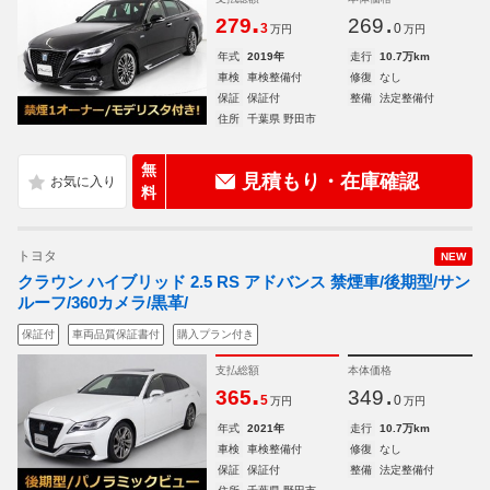
.
.
279
269
3
0
万円
万円
年式
2019年
走行
10.7万km
車検
車検整備付
修復
なし
保証
保証付
整備
法定整備付
住所
千葉県 野田市
無
見積もり・在庫確認
料
トヨタ
NEW
クラウン ハイブリッド 2.5 RS アドバンス 禁煙車/後期型/サン
ルーフ/360カメラ/黒革/
保証付
車両品質保証書付
購入プラン付き
支払総額
本体価格
.
.
365
349
5
0
万円
万円
年式
2021年
走行
10.7万km
車検
車検整備付
修復
なし
保証
保証付
整備
法定整備付