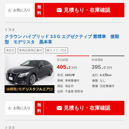
無
見積もり・在庫確認
料
トヨタ
クラウン ハイブリッド 3.5 G エグゼクティブ 禁煙車 後期
型 モデリスタ 黒本革
保証付
車両品質保証書付
購入プラン付き
支払総額
本体価格
.
.
405
395
2
0
万円
万円
年式
2021年
走行
6.3万km
車検
車検整備付
修復
なし
保証
保証付
整備
法定整備付
住所
千葉県 野田市
無
見積もり・在庫確認
料
トヨタ