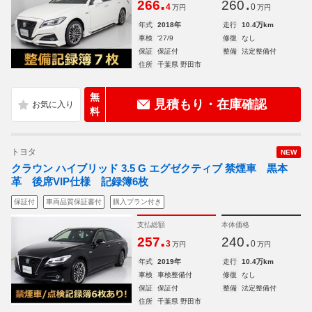
.
.
266
260
4
0
万円
万円
年式
2018年
走行
10.4万km
車検
'27/9
修復
なし
保証
保証付
整備
法定整備付
住所
千葉県 野田市
無
見積もり・在庫確認
料
トヨタ
NEW
クラウン ハイブリッド 3.5 G エグゼクティブ 禁煙車 黒本
革 後席VIP仕様 記録簿6枚
保証付
車両品質保証書付
購入プラン付き
支払総額
本体価格
.
.
257
240
3
0
万円
万円
年式
2019年
走行
10.4万km
車検
車検整備付
修復
なし
保証
保証付
整備
法定整備付
住所
千葉県 野田市