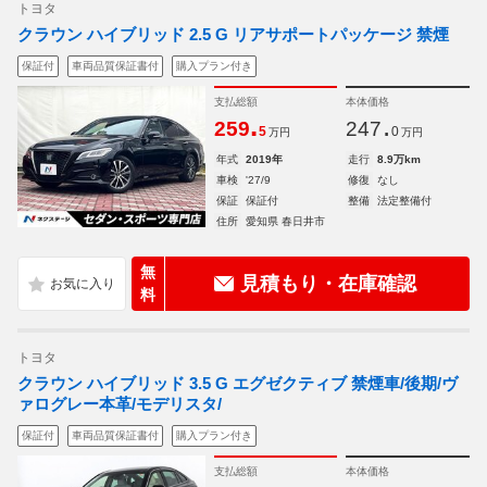
トヨタ
クラウン ハイブリッド 2.5 G リアサポートパッケージ 禁煙
保証付
車両品質保証書付
購入プラン付き
支払総額
本体価格
.
.
259
247
5
0
万円
万円
年式
2019年
走行
8.9万km
車検
'27/9
修復
なし
保証
保証付
整備
法定整備付
住所
愛知県 春日井市
無
見積もり・在庫確認
料
トヨタ
クラウン ハイブリッド 3.5 G エグゼクティブ 禁煙車/後期/ヴ
ァログレー本革/モデリスタ/
保証付
車両品質保証書付
購入プラン付き
支払総額
本体価格