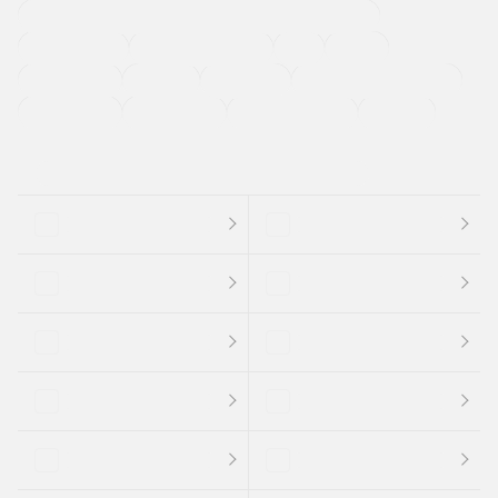
過給機設定モデル（ターボ・スーパーチャージャーなど)
ETC
CDプレーヤー
カーナビゲーション
禁煙車
法定整備付き
保証付き
エアバッグ
ディスチャージドランプ
支払総顔あり
クーポンあり
車両品質評価書付
新着車両