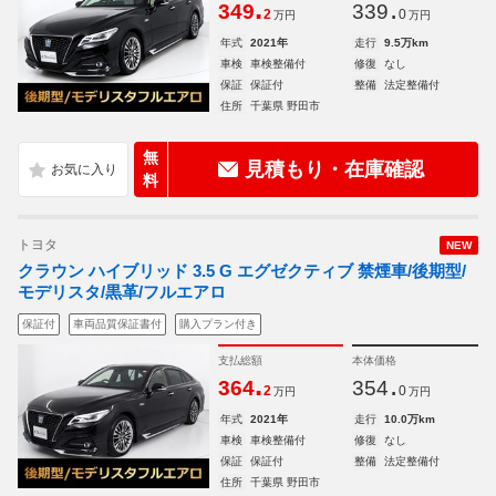
.
.
349
339
2
0
万円
万円
年式
2021年
走行
9.5万km
車検
車検整備付
修復
なし
保証
保証付
整備
法定整備付
住所
千葉県 野田市
無
見積もり・在庫確認
料
トヨタ
NEW
クラウン ハイブリッド 3.5 G エグゼクティブ 禁煙車/後期型/
モデリスタ/黒革/フルエアロ
保証付
車両品質保証書付
購入プラン付き
支払総額
本体価格
.
.
364
354
2
0
万円
万円
年式
2021年
走行
10.0万km
車検
車検整備付
修復
なし
保証
保証付
整備
法定整備付
住所
千葉県 野田市