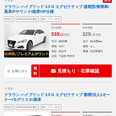
トヨタ
NEW
クラウン ハイブリッド 3.5 G エグゼクティブ 後期型/禁煙車/
黒革/Pサウンド/後席VIP仕様
保証付
車両品質保証書付
購入プラン付き
支払総額
本体価格
.
.
339
329
0
0
万円
万円
年式
2021年
走行
10.6万km
車検
'28/7
修復
なし
保証
保証付
整備
法定整備付
住所
千葉県 野田市
無
見積もり・在庫確認
料
トヨタ
クラウン ハイブリッド 3.5 G エグゼクティブ 禁煙/法人1オー
ナー/モデリスタ/黒革
保証付
車両品質保証書付
購入プラン付き
支払総額
本体価格