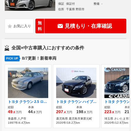
保証
保証付
整備
-
住所
千葉県 野田市
無
見積もり・在庫確認
料
全国×中古車購入におすすめの条件
8/7更新！新着車両
PICK UP
トヨタ クラウン 2.5 ロイヤルサルーン 純正アルミパワーシートAM FM CD
トヨタ クラウン ハイブリッド 2.5 S エレガンス スタイルII ナビ ETC ドラレコ 全周囲カメラ
総額
本体
総額
本体
総額
本体
49
44
207
198
223
21
.0
万円
.0
万円
.4
万円
.0
万円
.8
万円
青森県 八戸市
鹿児島県 鹿児島市東郡元町
埼玉県 さいたま市
1997年/4.4万km
2020年/18.2万km
2020年/12.9万km