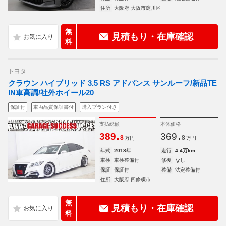
住所
大阪府 大阪市淀川区
無
見積もり・在庫確認
料
トヨタ
クラウン ハイブリッド 3.5 RS アドバンス サンルーフ/新品TE
IN車高調/社外ホイール20
保証付
車両品質保証書付
購入プラン付き
支払総額
本体価格
.
.
389
369
8
8
万円
万円
年式
2018年
走行
4.4万km
車検
車検整備付
修復
なし
保証
保証付
整備
法定整備付
住所
大阪府 四條畷市
無
見積もり・在庫確認
料