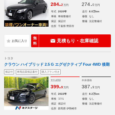
.
.
284
274
2
0
万円
万円
年式
2020年
走行
8.0万km
車検
車検整備付
修復
なし
保証
保証付
整備
法定整備付
住所
千葉県 野田市
無
見積もり・在庫確認
料
トヨタ
クラウン ハイブリッド 2.5 G エグゼクティブ Four 4WD 後期
保証付
車両品質保証書付
購入プラン付き
支払総額
本体価格
.
.
399
387
9
9
万円
万円
年式
2022年
走行
8.2万km
車検
'27/1
修復
なし
保証
保証付
整備
法定整備付
住所
群馬県 伊勢崎市