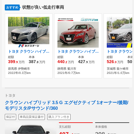
状態が良い低走行車両
おすすめ
トヨタ クラウン ハイブリッド 2.5 S 後期型 セーフティーパッケージプラス トラ
トヨタ クラウン ハイブリッド 2.5 RS Four 4WD ハイブリッド ワンオーナー 4WD
総額
本体
総額
本体
総額
本体
399
387
440
427
526
50
.9
万円
.8
万円
.2
万円
.9
万円
.0
万円
群馬県 伊勢崎市
静岡県 菊川市
茨城県 龍ケ崎市
2022年/0.3万km
2021年/0.7万km
2021年/1.0万km
トヨタ
クラウン ハイブリッド 3.5 G エグゼクティブ 1オーナー/後期/
モデリスタ/Pサウンド/360
保証付
車両品質保証書付
購入プラン付き
支払総額
本体価格
.
.