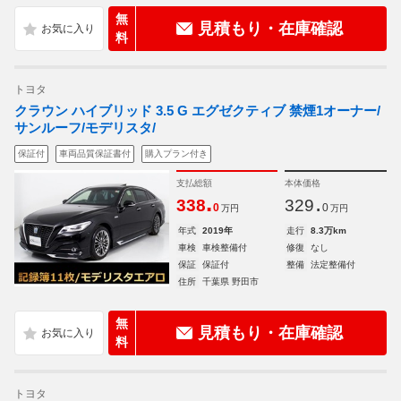
無
見積もり・在庫確認
料
トヨタ
クラウン ハイブリッド 3.5 G エグゼクティブ 禁煙1オーナー/
サンルーフ/モデリスタ/
保証付
車両品質保証書付
購入プラン付き
支払総額
本体価格
.
.
338
329
0
0
万円
万円
年式
2019年
走行
8.3万km
車検
車検整備付
修復
なし
保証
保証付
整備
法定整備付
住所
千葉県 野田市
無
見積もり・在庫確認
料
トヨタ