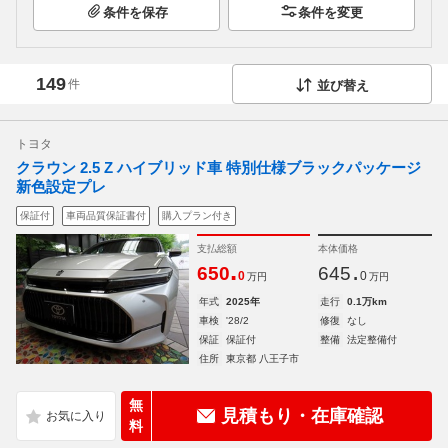
条件を保存
条件を変更
149
件
並び替え
トヨタ
クラウン 2.5 Z ハイブリッド車 特別仕様ブラックパッケージ
新色設定プレ
保証付
車両品質保証書付
購入プラン付き
支払総額
本体価格
.
.
650
645
0
0
万円
万円
年式
2025年
走行
0.1万km
車検
'28/2
修復
なし
保証
保証付
整備
法定整備付
住所
東京都 八王子市
無
見積もり・在庫確認
料