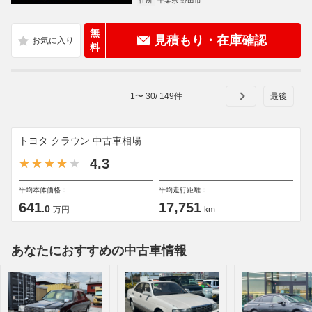
住所
千葉県 野田市
無
見積もり・在庫確認
料
1
〜
30
/
149
件
トヨタ クラウン 中古車相場
4.3
平均本体価格：
平均走行距離：
641
17,751
.0
万円
km
あなたにおすすめの中古車情報