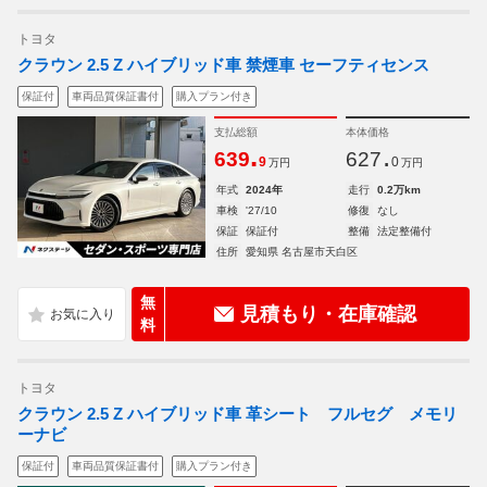
トヨタ
クラウン 2.5 Z ハイブリッド車 禁煙車 セーフティセンス
保証付
車両品質保証書付
購入プラン付き
支払総額
本体価格
.
.
639
627
9
0
万円
万円
年式
2024年
走行
0.2万km
車検
'27/10
修復
なし
保証
保証付
整備
法定整備付
住所
愛知県 名古屋市天白区
無
見積もり・在庫確認
料
トヨタ
クラウン 2.5 Z ハイブリッド車 革シート フルセグ メモリ
ーナビ
保証付
車両品質保証書付
購入プラン付き