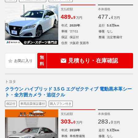
支払総額
本体価格
.
.
489
477
9
4
万円
万円
年式
2020年
走行
5.0万km
車検
'27/11
修復
なし
保証
保証付
整備
法定整備付
住所
大阪府 箕面市
無
見積もり・在庫確認
料
トヨタ
クラウン ハイブリッド 3.5 G エグゼクティブ 電動黒本革シー
ト・全方囲カメラ・追従クル
保証付
車両品質保証書付
購入プラン付き
支払総額
本体価格
.
.
303
283
0
0
万円
万円
年式
2018年
走行
5.3万km
車検
車検整備無
修復
なし