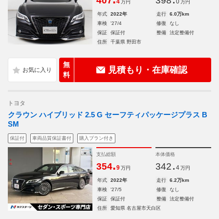
407
398
4
0
万円
万円
年式
2022年
走行
6.0万km
車検
'27/4
修復
なし
保証
保証付
整備
法定整備付
住所
千葉県 野田市
無
見積もり・在庫確認
料
トヨタ
クラウン ハイブリッド 2.5 G セーフティパッケージプラス B
SM
保証付
車両品質保証書付
購入プラン付き
支払総額
本体価格
.
.
354
342
9
4
万円
万円
年式
2022年
走行
6.2万km
車検
'27/5
修復
なし
保証
保証付
整備
法定整備付
住所
愛知県 名古屋市天白区