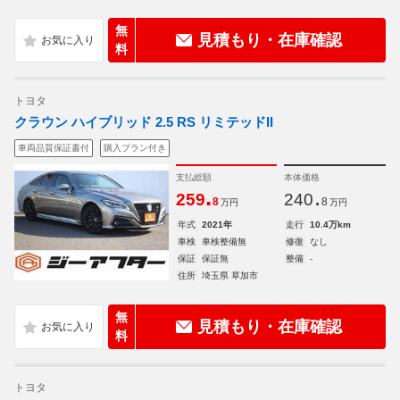
無
見積もり・在庫確認
料
トヨタ
クラウン ハイブリッド 2.5 RS リミテッドII
車両品質保証書付
購入プラン付き
支払総額
本体価格
.
.
259
240
8
8
万円
万円
年式
2021年
走行
10.4万km
車検
車検整備無
修復
なし
保証
保証無
整備
-
住所
埼玉県 草加市
無
見積もり・在庫確認
料
トヨタ