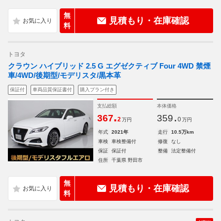
無
見積もり・在庫確認
料
トヨタ
クラウン ハイブリッド 2.5 G エグゼクティブ Four 4WD 禁煙
車/4WD/後期型/モデリスタ/黒本革
保証付
車両品質保証書付
購入プラン付き
支払総額
本体価格
.
.
367
359
2
0
万円
万円
年式
2021年
走行
10.5万km
車検
車検整備付
修復
なし
保証
保証付
整備
法定整備付
住所
千葉県 野田市
無
見積もり・在庫確認
料