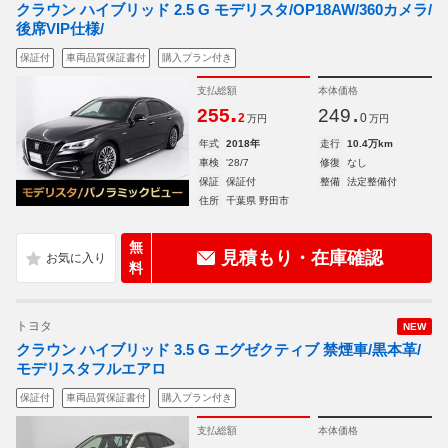
クラウン ハイブリッド 2.5 G モデリスタ/OP18AW/360カメラ/
後席VIP仕様/
保証付
車両品質保証書付
購入プラン付き
支払総額
本体価格
.
.
255
249
2
0
万円
万円
年式
2018年
走行
10.4万km
車検
'28/7
修復
なし
保証
保証付
整備
法定整備付
住所
千葉県 野田市
無
見積もり・在庫確認
料
トヨタ
NEW
クラウン ハイブリッド 3.5 G エグゼクティブ 禁煙車/黒本革/
モデリスタフルエアロ
保証付
車両品質保証書付
購入プラン付き
支払総額
本体価格