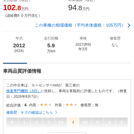
102
94
.8
.8
万円
万円
（諸経費8 .0 万円含む）
この車種の相場価格（平均本体価格：105万円）
年式
走行距離
車検
修復歴
2012
5.9
2027(R9)
なし
年3月
(H24)
万km
車両品質評価情報
この中古車は、カーセンサーnetが、第三者の
検査専門機関（AIS）
に依頼し、車両を客観的に評価したものです。（検査
日：2026年8月7日）
4
内装：
外装：
修復歴：無
総合評価：
修復歴・キズの確認はこちら
R
1
2
3
3.5
4
4.5
5
6
S
4
総合評価：