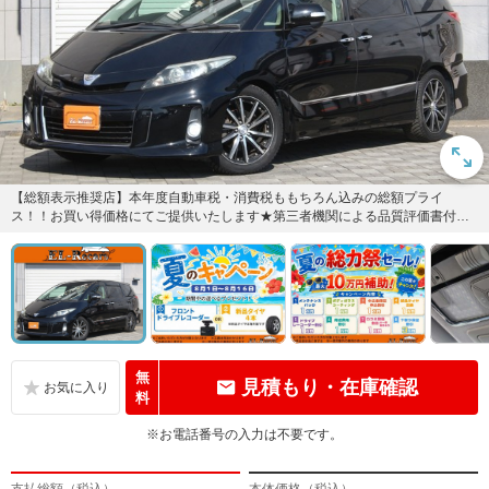
【総額表示推奨店】本年度自動車税・消費税ももちろん込みの総額プライ
ス！！お買い得価格にてご提供いたします★第三者機関による品質評価書付
き！＆全車納車時撥水コートサービス★...
無
見積もり・在庫確認
料
※お電話番号の入力は不要です。
支払総額（税込）
本体価格（税込）