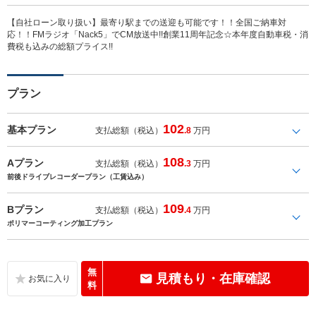
【自社ローン取り扱い】最寄り駅までの送迎も可能です！！全国ご納車対
応！！FMラジオ「Nack5」でCM放送中!!創業11周年記念☆本年度自動車税・消
費税も込みの総額プライス!!
プラン
102
基本プラン
支払総額（税込）
.8
万円
108
Aプラン
支払総額（税込）
.3
万円
前後ドライブレコーダープラン（工賃込み）
109
Bプラン
支払総額（税込）
.4
万円
ポリマーコーティング加工プラン
無
見積もり・在庫確認
料