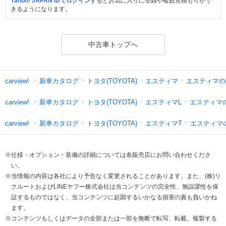
Yahoo! JAPAN IDでログイン
するとお気に入りに登録や複数見積もりがで
きるようになります。
中古車トップへ
新車カタログ
トヨタ(TOYOTA)
エスティマ
エスティマの
carview!
新車カタログ
トヨタ(TOYOTA)
エスティマL
エスティマ
carview!
新車カタログ
トヨタ(TOYOTA)
エスティマT
エスティマ
carview!
※仕様・オプション・装備の詳細については各販売店にお問い合わせくださ
い。
※当情報の内容は各社により予告なく変更されることがあります。また、(株)リ
クルートおよびLINEヤフー株式会社は当コンテンツの完全性、無誤謬性を保
証するものではなく、当コンテンツに起因するいかなる損害の責も負いかね
ます。
※コンテンツもしくはデータの全部または一部を無断で転写、転載、複製する