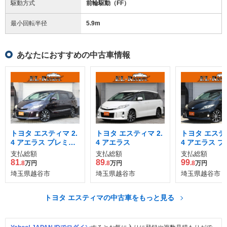
駆動方式
前輪駆動（FF）
最小回転半径
5.9
m
あなたにおすすめの中古車情報
トヨタ エスティマ 2.
トヨタ エスティマ 2.
トヨタ エスティ
4 アエラス プレミア
4 アエラス
4 アエラス 
ム エディション
ム エディショ
支払総額
支払総額
支払総額
81
89
99
.8
万円
.8
万円
.8
万円
埼玉県越谷市
埼玉県越谷市
埼玉県越谷市
トヨタ エスティマの中古車をもっと見る