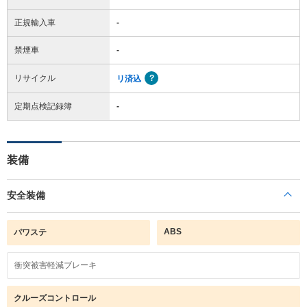
正規輸入車
-
禁煙車
-
リサイクル
リ済込
定期点検記録簿
-
装備
安全装備
ABS
パワステ
衝突被害軽減ブレーキ
クルーズコントロール