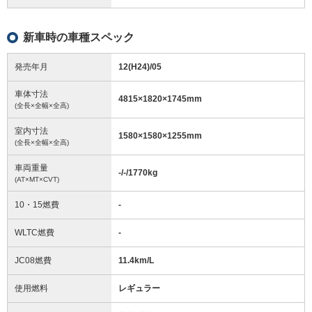
新車時の車種スペック
発売年月
12(H24)/05
車体寸法
4815
×
1820
×
1745
mm
(全長×全幅×全高)
室内寸法
1580
×
1580
×
1255
mm
(全長×全幅×全高)
車両重量
-/-/1770
kg
(AT×MT×CVT)
10・15燃費
-
WLTC燃費
-
JC08燃費
11.4km/L
使用燃料
レギュラー