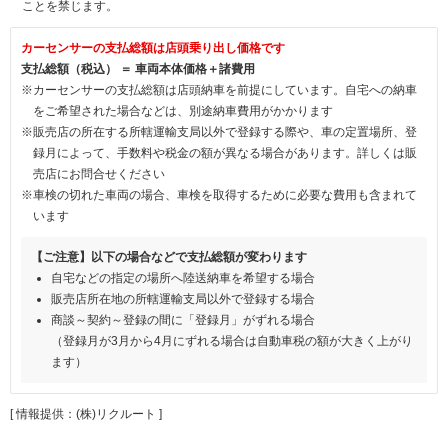
ことを禁じます。
カーセンサーの支払総額は店頭乗り出し価格です
支払総額（税込） ＝ 車両本体価格＋諸費用
※カーセンサーの支払総額は店頭納車を前提にしています。自宅への納車
をご希望された場合などは、別途納車費用がかかります
※販売店の所在する所轄運輸支局以外で登録する際や、車の定置場所、登
録月によって、手数料や税金の額が異なる場合があります。詳しくは販
売店にお問合せください
※車検の切れた車両の場合、車検を取得するために必要な費用も含まれて
います
【ご注意】以下の場合などで支払総額が変わります
自宅などの指定の場所へ陸送納車を希望する場合
販売店所在地の所轄運輸支局以外で登録する場合
商談～契約～登録の間に「登録月」がずれる場合
（登録月が3月から4月にずれる場合は自動車税の額が大きく上がり
ます）
[ 情報提供：(株)リクルート ]