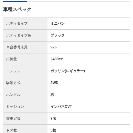
車種スペック
ボディタイプ
ミニバン
ボディタイプ色
ブラック
車台番号末尾
926
排気量
2400cc
エンジン
ガソリン(レギュラー)
駆動方式
2WD
ハンドル
右
ミッション
インパネCVT
乗車定員
7名
ドア数
5枚