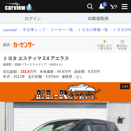
carview!
検索
通知
i
ログイン
ID新規取得
中古車トップ
メーカー一覧
トヨタの車種一覧
トヨタの
carview!
提供：
お気に入り
最近見た
一覧を見る
中古車
トヨタ エスティマ 2.4 アエラス
後期型・両側パワースライドドア・HDDナビ/
支払総額：
102.8
万円
本体価格：
94.8
万円
諸経費：
8.0
万円
年式：
2012
年
走行距離：
5.9
万km
修復歴：
なし
1
/
20