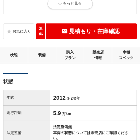
もっと見る
内外装に目立たない多少のキズ、ヘコミが認められる状態です。
内装：
標準的に使用されていて、多少のコゲ、スレ、キズがあります。
無
見積もり・在庫確認
料
外装：
多少のキズ、ヘコミなどがあります。
購入
販売店
車種
状態
装備
プラン
情報
スペック
修復歴：無
この中古車の「車両品質評価書」を見る
状態
2012
年式
(H24)
年
5.9
走行距離
万km
法定整備無
法定整備
車両の状態については販売店にご確認くださ
い。