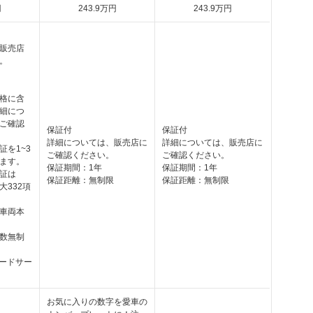
円
243
.9
万円
243
.9
万円
販売店
。
格に含
細につ
ご確認
保証付
保証付
詳細については、販売店に
詳細については、販売店に
証を1~3
ご確認ください。
ご確認ください。
ます。
保証期間：1年
保証期間：1年
証は
保証距離：無制限
保証距離：無制限
大332項
車両本
数無制
ロードサー
お気に入りの数字を愛車の