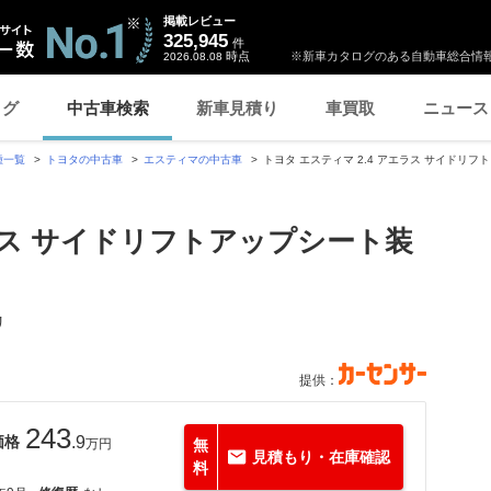
掲載レビュー
325,945
件
時点
※新車カタログのある自動車総合情報
2026.08.08
ログ
中古車検索
新車見積り
車買取
ニュース
種一覧
トヨタの中古車
エスティマの中古車
トヨタ エスティマ 2.4 アエラス サイドリ
エラス サイドリフトアップシート装
リ
提供：
243
価格
.9
万円
無
見積もり・在庫確認
料