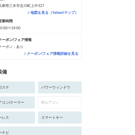
兵庫県三木市吉川町上中327
地図を見る（Yahoo!マップ）
営業時間
10:00〜19:00
クーポン/フェア情報
クーポン：あり
クーポン/フェア情報詳細を見る
装備
ワステ
パワーウィンドウ
アコン/クーラー
Wエアコン
ーレス
スマートキー
ーナビ