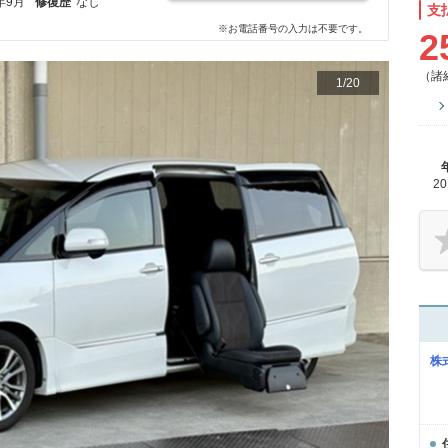
年9月
修復歴
なし
支
※お電話番号の入力は不要です。
2
（諸
1
/
20
2
株