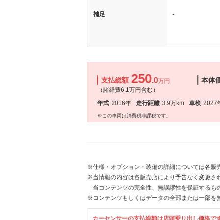
補足
-
250
支払総額
.0
本体
万円
（諸経費6.1万円含む）
年式
2016年
走行距離
3.9万km
車検
2027
※この車両は消費税非課税です。
※仕様・オプション・装備の詳細については各販
※当情報の内容は各販売店により予告なく変更され
当コンテンツの完全性、無誤謬性を保証するも
※コンテンツもしくはデータの全部または一部を
カーセンサーの支払総額は店頭乗り出し価格で