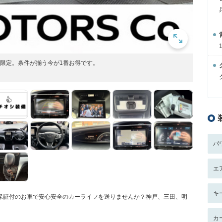
間限定。条件が揃う今が1番お得です。
パ
エ
キ
♪保証付のお車で安心安全のカーライフを送りませんか？神戸、三田、明
カ