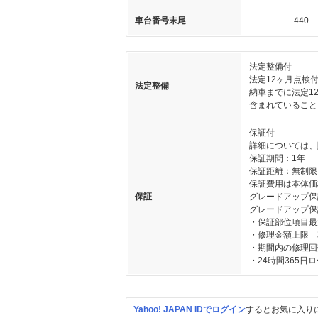
車台番号末尾
440
法定整備付
法定12ヶ月点検
法定整備
納車までに法定1
含まれていること
保証付
詳細については、
保証期間：1年
保証距離：無制限
保証費用は本体価
保証
グレードアップ保
グレードアップ保
・保証部位項目最
・修理金額上限 
・期間内の修理回
・24時間365日
Yahoo! JAPAN IDでログイン
するとお気に入り