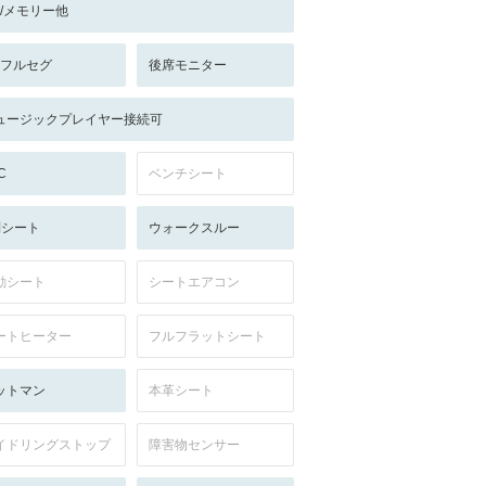
-/-/メモリー他
V:フルセグ
後席モニター
ュージックプレイヤー接続可
C
ベンチシート
列シート
ウォークスルー
動シート
シートエアコン
ートヒーター
フルフラットシート
ットマン
本革シート
イドリングストップ
障害物センサー