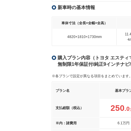
新車時の基本情報
車体寸法（全長×全幅×全高）
11
4820×1810×1730mm
-
購入プラン内容（トヨタ エスティマ
無制限1年保証付/純正9インチナビ
※各プランで設定が異なる項目をまとめています
プラン名
基本プラ
250
.0
支払総額（税込）
※内：諸費用
6
.1
万円