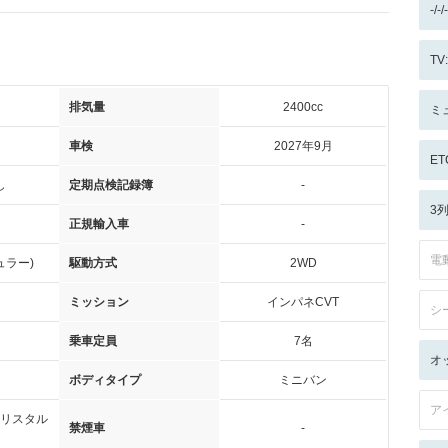
-/
T
排気量
2400cc
ミ
車検
2027年9月
ET
し
定期点検記録簿
-
3
正規輸入車
-
電
ュラー)
駆動方式
2WD
ミッション
インパネCVT
シ
乗車定員
7名
オ
ボディタイプ
ミニバン
ア
リスタル
禁煙車
-