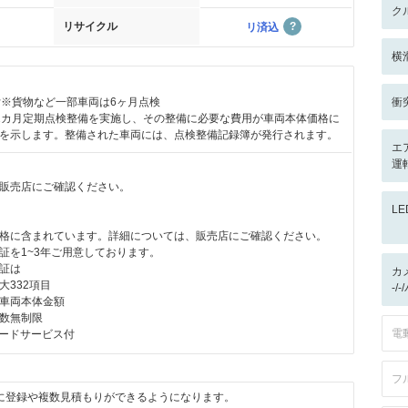
ク
リサイクル
リ済込
横
付※貨物など一部車両は6ヶ月点検
衝
2カ月定期点検整備を実施し、その整備に必要な費用が車両本体価格に
を示します。整備された車両には、点検整備記録簿が発行されます。
エ
運転
販売店にご確認ください。
L
格に含まれています。詳細については、販売店にご確認ください。
証を1~3年ご用意しております。
証は
カ
大332項目
-/
車両本体金額
数無制限
電
ロードサービス付
フ
に登録や複数見積もりができるようになります。