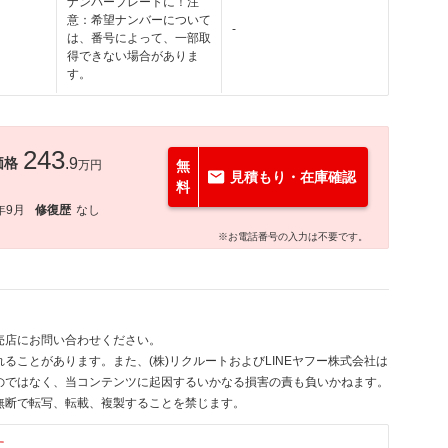
ナンバープレートに！注
意：希望ナンバーについて
-
は、番号によって、一部取
得できない場合がありま
す。
243
価格
.9
万円
無
見積もり・在庫確認
料
年9月
修復歴
なし
※お電話番号の入力は不要です。
売店にお問い合わせください。
ることがあります。また、(株)リクルートおよびLINEヤフー株式会社は
のではなく、当コンテンツに起因するいかなる損害の責も負いかねます。
無断で転写、転載、複製することを禁じます。
す