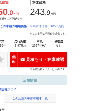
払総額
本体価格
50
243
.0
.9
万円
万円
経費6.1万円含む）
この車種の相場価格
（平均本体価格：105.3万円）
※この車両は消費税非課税です。
年式
走行距離
車検
修復歴
016年
3.9万km
2027年9月
なし
無
見積もり・在庫確認
料
※お電話番号の入力は不要です。
店舗情報
式会社ウエイ
この店舗の中古車在庫一覧
住所