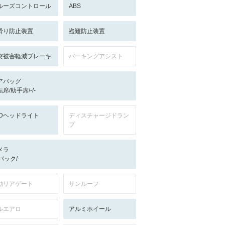
ルーズコントロール
ABS
滑り防止装置
盗難防止装置
突被害軽減ブレーキ
パーキングアシスト
アバッグ
席/助手席/-/-
EDヘッドライト
ディスチャージドラン
プ
メラ
-/バック/-
動リアゲート
サンルーフ
ルエアロ
アルミホイール