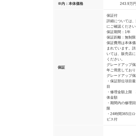
※内：本体価格
243
.9
万
保証付
詳細については、
にご確認ください
保証期間：1年
保証距離：無制限
保証費用は本体価
まれています。詳
いては、販売店に
ください。
グレードアップ保
保証
年ご用意しており
グレードアップ保
・保証部位項目最
目
・修理金額上限 
体金額
・期間内の修理回
限
・24時間365日
ビス付