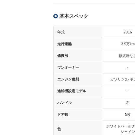
基本スペック
年式
2016
走行距離
3.9万km
修復歴
修復歴な
ワンオーナー
-
エンジン種別
ガソリン(レギ
過給機設定モデル
-
ハンドル
右
ドア数
5枚
ホワイトパールク
色
シャイン