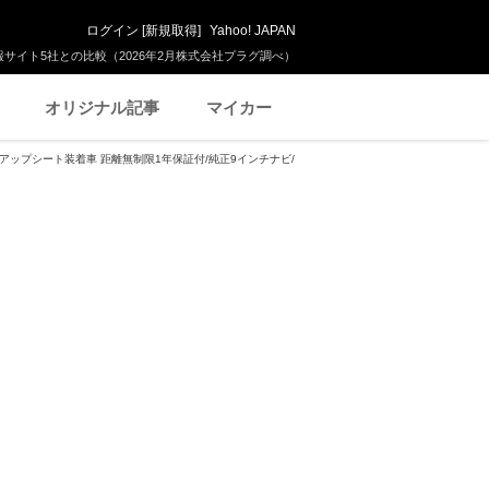
ログイン
[
新規取得
]
Yahoo! JAPAN
サイト5社との比較（2026年2月株式会社プラグ調べ）
オリジナル記事
マイカー
フトアップシート装着車 距離無制限1年保証付/純正9インチナビ/