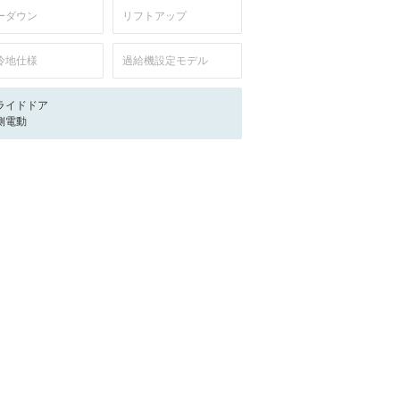
ーダウン
リフトアップ
冷地仕様
過給機設定モデル
ライドドア
側電動