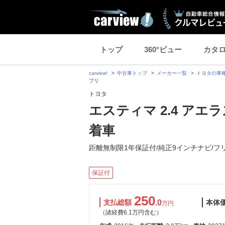
トップ
360°ビュー
カタ
carview!
中古車トップ
メーカー一覧
トヨタの車
フリ
トヨタ
エスティマ 2.4 ア
着車
距離無制限1年保証付/純正9インチナビ/フ
保証付
250
支払総額
.0
本体
万円
（諸経費6.1万円含む）