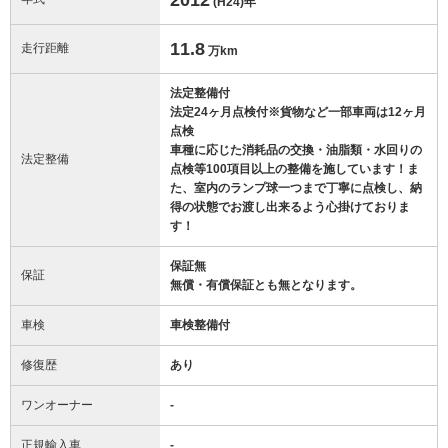
(H24)
年
11.8
走行距離
万km
法定整備付
法定24ヶ月点検付※貨物など一部車両は12ヶ月
点検
車種に応じた消耗品の交換・油脂類・水回りの
法定整備
点検等100項目以上の整備を施しています！ま
た、室内のランプ球一つまで丁寧に点検し、納
得の状態でお渡し出来るよう心掛けておりま
す！
保証無
保証
無償・有償保証とも無となります。
車検
車検整備付
修復歴
あり
ワンオーナー
-
正規輸入車
-