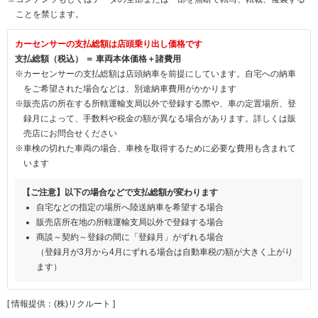
ことを禁じます。
カーセンサーの支払総額は店頭乗り出し価格です
支払総額（税込） ＝ 車両本体価格＋諸費用
※カーセンサーの支払総額は店頭納車を前提にしています。自宅への納車
をご希望された場合などは、別途納車費用がかかります
※販売店の所在する所轄運輸支局以外で登録する際や、車の定置場所、登
録月によって、手数料や税金の額が異なる場合があります。詳しくは販
売店にお問合せください
※車検の切れた車両の場合、車検を取得するために必要な費用も含まれて
います
【ご注意】以下の場合などで支払総額が変わります
自宅などの指定の場所へ陸送納車を希望する場合
販売店所在地の所轄運輸支局以外で登録する場合
商談～契約～登録の間に「登録月」がずれる場合
（登録月が3月から4月にずれる場合は自動車税の額が大きく上がり
ます）
[ 情報提供：(株)リクルート ]