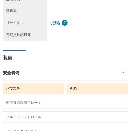
禁煙車
-
リサイクル
リ済込
定期点検記録簿
-
装備
安全装備
ABS
パワステ
衝突被害軽減ブレーキ
クルーズコントロール