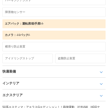
パーキングアシスト
障害物センサー
エアバック：運転席/助手席/-/-
カメラ：-/-/バック/-
横滑り防止装置
アイドリングストップ
盗難防止装置
快適装備
インテリア
エクステリア
50系エスティマ・アエラスGエディション！！両側電動 社外AW HDDナ