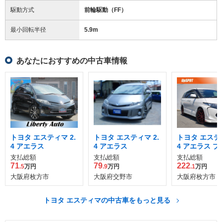
駆動方式
前輪駆動（FF）
最小回転半径
5.9
m
あなたにおすすめの中古車情報
トヨタ エスティマ 2.
トヨタ エスティマ 2.
トヨタ エスティ
4 アエラス
4 アエラス
4 アエラス 
ム
支払総額
支払総額
支払総額
71
79
222
.5
万円
.9
万円
.1
万円
大阪府枚方市
大阪府交野市
大阪府枚方市
トヨタ エスティマの中古車をもっと見る