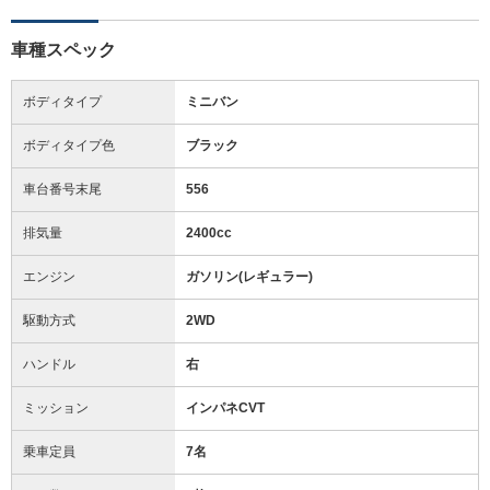
車種スペック
ボディタイプ
ミニバン
ボディタイプ色
ブラック
車台番号末尾
556
排気量
2400cc
エンジン
ガソリン(レギュラー)
駆動方式
2WD
ハンドル
右
ミッション
インパネCVT
乗車定員
7名