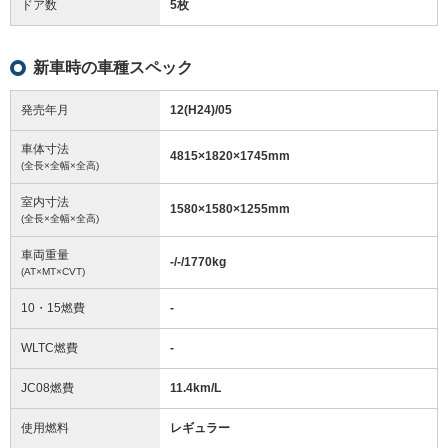
ドア数
5枚
新車時の車種スペック
発売年月
12(H24)/05
車体寸法
4815
×
1820
×
1745
mm
(全長×全幅×全高)
室内寸法
1580
×
1580
×
1255
mm
(全長×全幅×全高)
車両重量
-/-/1770
kg
(AT×MT×CVT)
10・15燃費
-
WLTC燃費
-
JC08燃費
11.4km/L
使用燃料
レギュラー