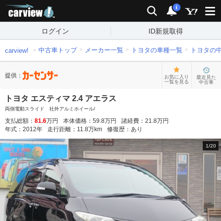
carview!
検索
通知
i
ログイン
ID新規取得
中古車トップ
メーカー一覧
トヨタの車種一覧
トヨタの
carview!
提供：
お気に入り
最近見た
一覧を見る
中古車
トヨタ エスティマ 2.4 アエラス
両側電動スライド 社外アルミホイール/
支払総額：
81.6
万円
本体価格：
59.8
万円
諸経費：
21.8
万円
年式：
2012
年
走行距離：
11.8
万km
修復歴：
あり
1
/
20