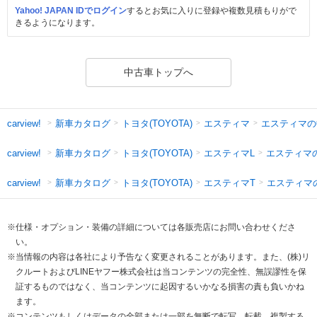
Yahoo! JAPAN IDでログイン
するとお気に入りに登録や複数見積もりがで
きるようになります。
中古車トップへ
新車カタログ
トヨタ(TOYOTA)
エスティマ
エスティマの
carview!
新車カタログ
トヨタ(TOYOTA)
エスティマL
エスティマ
carview!
新車カタログ
トヨタ(TOYOTA)
エスティマT
エスティマ
carview!
※仕様・オプション・装備の詳細については各販売店にお問い合わせくださ
い。
※当情報の内容は各社により予告なく変更されることがあります。また、(株)リ
クルートおよびLINEヤフー株式会社は当コンテンツの完全性、無誤謬性を保
証するものではなく、当コンテンツに起因するいかなる損害の責も負いかね
ます。
※コンテンツもしくはデータの全部または一部を無断で転写、転載、複製する