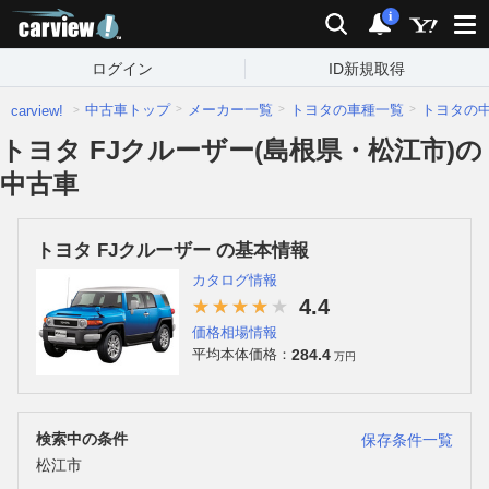
carview!
検索
通知
i
ログイン
ID新規取得
中古車トップ
メーカー一覧
トヨタの車種一覧
トヨタの
carview!
トヨタ FJクルーザー(島根県・松江市)の
中古車
トヨタ FJクルーザー の基本情報
カタログ情報
4.4
価格相場情報
284.4
平均本体価格：
万円
検索中の条件
保存条件一覧
松江市