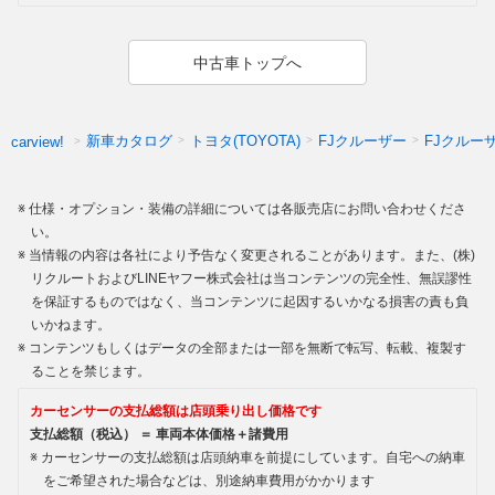
中古車トップへ
新車カタログ
トヨタ(TOYOTA)
FJクルーザー
FJクルー
carview!
仕様・オプション・装備の詳細については各販売店にお問い合わせくださ
い。
当情報の内容は各社により予告なく変更されることがあります。また、(株)
リクルートおよびLINEヤフー株式会社は当コンテンツの完全性、無誤謬性
を保証するものではなく、当コンテンツに起因するいかなる損害の責も負
いかねます。
コンテンツもしくはデータの全部または一部を無断で転写、転載、複製す
ることを禁じます。
カーセンサーの支払総額は店頭乗り出し価格です
支払総額（税込） ＝ 車両本体価格＋諸費用
カーセンサーの支払総額は店頭納車を前提にしています。自宅への納車
をご希望された場合などは、別途納車費用がかかります