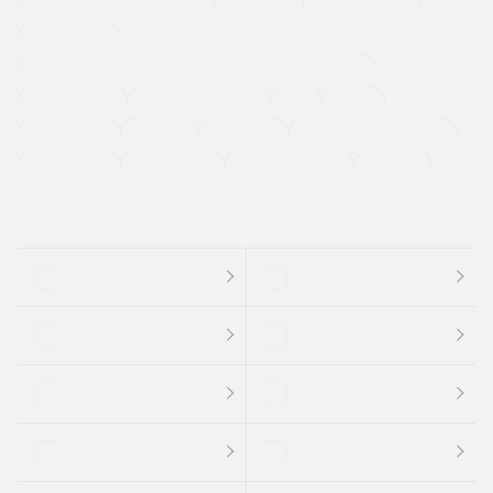
メーカー系販売店取り扱い車
修復歴無し
アルミホイール
寒冷地仕様車
過給機設定モデル（ターボ・スーパーチャージャーなど)
ETC
CDプレーヤー
カーナビゲーション
禁煙車
法定整備付き
保証付き
エアバッグ
ディスチャージドランプ
支払総顔あり
クーポンあり
車両品質評価書付
新着車両