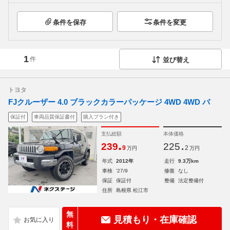
条件を保存
条件を変更
1
件
並び替え
トヨタ
FJクルーザー 4.0 ブラックカラーパッケージ 4WD 4WD バ
保証付
車両品質保証書付
購入プラン付き
支払総額
本体価格
.
.
239
225
9
2
万円
万円
年式
2012年
走行
9.3万km
車検
'27/9
修復
なし
保証
保証付
整備
法定整備付
住所
島根県 松江市
無
見積もり・在庫確認
料