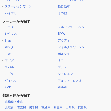
ステーションワゴン
軽自動車
ハイブリッド
その他
メーカーから探す
トヨタ
メルセデス・ベンツ
レクサス
BMW
日産
アウディ
ホンダ
フォルクスワーゲン
三菱
ポルシェ
マツダ
ミニ
スバル
プジョー
スズキ
シトロエン
ダイハツ
アルファ ロメオ
いすゞ
ボルボ
都道府県から探す
北海道・東北
北海道
青森県
岩手県
宮城県
秋田県
山形県
福島県