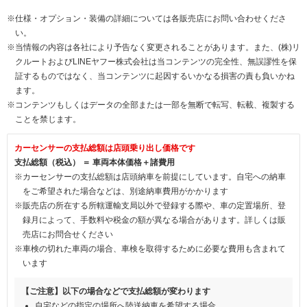
※仕様・オプション・装備の詳細については各販売店にお問い合わせくださ
い。
※当情報の内容は各社により予告なく変更されることがあります。また、(株)リ
クルートおよびLINEヤフー株式会社は当コンテンツの完全性、無誤謬性を保
証するものではなく、当コンテンツに起因するいかなる損害の責も負いかね
ます。
※コンテンツもしくはデータの全部または一部を無断で転写、転載、複製する
ことを禁じます。
カーセンサーの支払総額は店頭乗り出し価格です
支払総額（税込） ＝ 車両本体価格＋諸費用
※カーセンサーの支払総額は店頭納車を前提にしています。自宅への納車
をご希望された場合などは、別途納車費用がかかります
※販売店の所在する所轄運輸支局以外で登録する際や、車の定置場所、登
録月によって、手数料や税金の額が異なる場合があります。詳しくは販
売店にお問合せください
※車検の切れた車両の場合、車検を取得するために必要な費用も含まれて
います
【ご注意】以下の場合などで支払総額が変わります
自宅などの指定の場所へ陸送納車を希望する場合