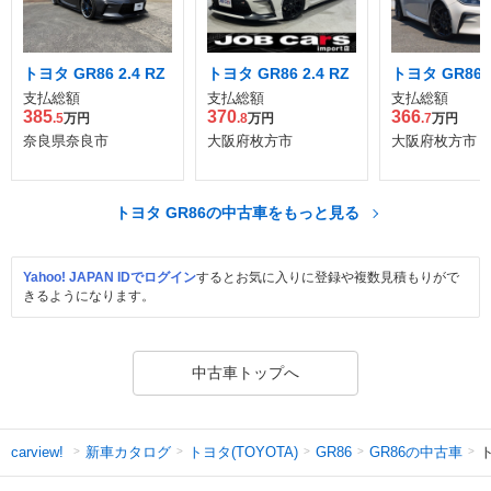
トヨタ GR86 2.4 RZ
トヨタ GR86 2.4 RZ
トヨタ GR86 2
支払総額
支払総額
支払総額
385
370
366
.5
万円
.8
万円
.7
万円
奈良県奈良市
大阪府枚方市
大阪府枚方市
トヨタ GR86の中古車をもっと見る
Yahoo! JAPAN IDでログイン
するとお気に入りに登録や複数見積もりがで
きるようになります。
中古車トップへ
新車カタログ
トヨタ(TOYOTA)
GR86の中古車
ト
carview!
GR86