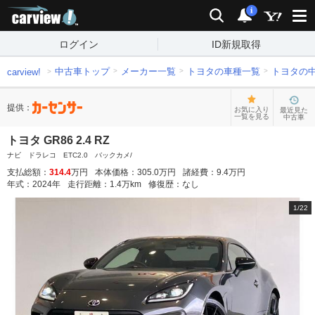
carview!
検索
通知
i
ログイン
ID新規取得
中古車トップ
メーカー一覧
トヨタの車種一覧
トヨタの
carview!
提供：
お気に入り
最近見た
一覧を見る
中古車
トヨタ GR86 2.4 RZ
ナビ ドラレコ ETC2.0 バックカメ/
支払総額：
314.4
万円
本体価格：
305.0
万円
諸経費：
9.4
万円
年式：
2024
年
走行距離：
1.4
万km
修復歴：
なし
1
/
22