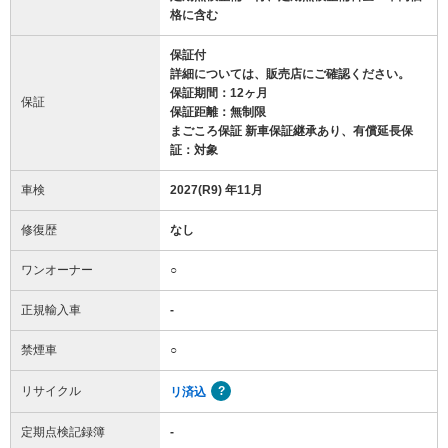
格に含む
保証付
詳細については、販売店にご確認ください。
保証期間：12ヶ月
保証
保証距離：無制限
まごころ保証 新車保証継承あり、有償延長保
証：対象
車検
2027(R9) 年11月
修復歴
なし
ワンオーナー
○
正規輸入車
-
禁煙車
○
リサイクル
リ済込
定期点検記録簿
-