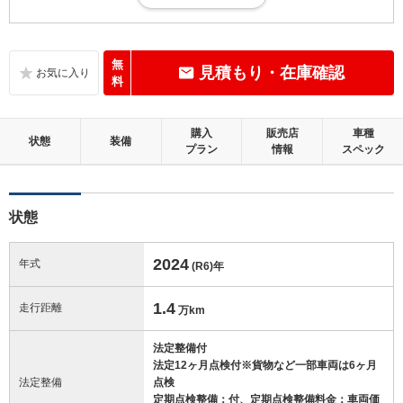
小さな傷・凹み、軽微な補修跡等があるが、そのまま加修せずに十分乗
れる状態。走行10万km未満
内装：
無
見積もり・在庫確認
補修の必要な目立つ損傷、悪臭等がないこと
料
外装：
購入
販売店
車種
補修の必要な目立つ損傷がないこと
状態
装備
プラン
情報
スペック
修復歴：無
状態
この中古車の「車両品質評価書」を見る
2024
年式
(R6)
年
1.4
走行距離
万km
法定整備付
法定12ヶ月点検付※貨物など一部車両は6ヶ月
法定整備
点検
定期点検整備：付、定期点検整備料金：車両価