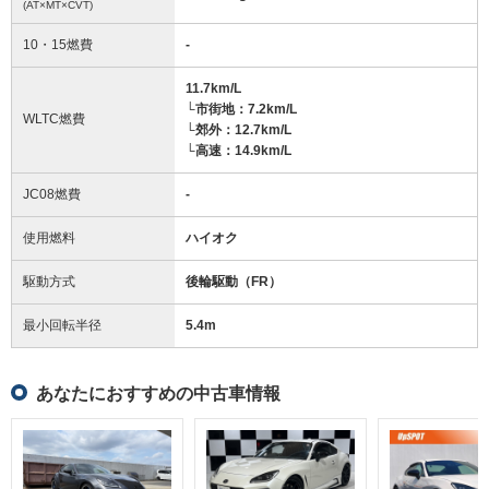
(AT×MT×CVT)
10・15燃費
-
11.7km/L
└市街地：7.2km/L
WLTC燃費
└郊外：12.7km/L
└高速：14.9km/L
JC08燃費
-
使用燃料
ハイオク
駆動方式
後輪駆動（FR）
最小回転半径
5.4
m
あなたにおすすめの中古車情報