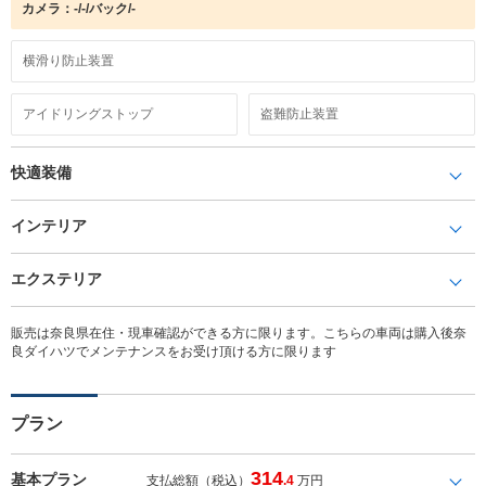
カメラ：-/-/バック/-
横滑り防止装置
アイドリングストップ
盗難防止装置
快適装備
インテリア
エクステリア
販売は奈良県在住・現車確認ができる方に限ります。こちらの車両は購入後奈
良ダイハツでメンテナンスをお受け頂ける方に限ります
プラン
314
基本プラン
支払総額（税込）
.4
万円