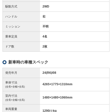
駆動方式
2WD
ハンドル
右
ミッション
不明
乗車定員
4名
ドア数
2枚
新車時の車種スペック
発売年月
24(R6)/08
車体寸法
4265
×
1775
×
1310
mm
(全長×全幅×全高)
室内寸法
1480
×
1480
×
1060
mm
(全長×全幅×全高)
車両重量
1290/-/-
kg