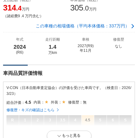
314
305
.4
.0
万円
万円
（諸経費9 .4 万円含む）
この車種の相場価格（平均本体価格：337万円）
年式
走行距離
車検
修復歴
2024
1.4
2027(R9)
なし
年11月
(R6)
万km
車両品質評価情報
V-CON（日本自動車査定協会）の評価を受けた車両です。（検査日：2026/
3/23）
4.5
内装：
外装：
修復歴：無
総合評価：
修復歴・キズの確認はこちら
R
1
2
3
3.5
4
4.5
5
6
S
4.5
総合評価：
もっと見る