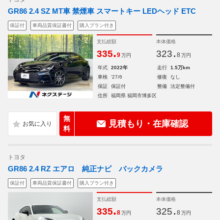
GR86 2.4 SZ MT車 禁煙車 スマートキー LEDヘッド ETC
保証付
車両品質保証書付
購入プラン付き
支払総額
本体価格
.
.
335
323
9
8
万円
万円
年式
2022年
走行
1.5万km
車検
'27/6
修復
なし
保証
保証付
整備
法定整備付
住所
福岡県 福岡市博多区
無
見積もり・在庫確認
料
トヨタ
GR86 2.4 RZ エアロ 純正ナビ バックカメラ
保証付
車両品質保証書付
購入プラン付き
支払総額
本体価格
.
.
335
325
8
8
万円
万円