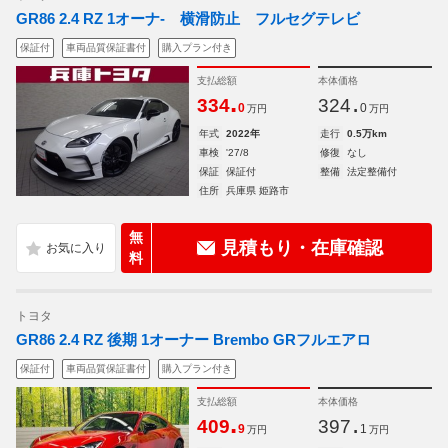
GR86 2.4 RZ 1オーナ- 横滑防止 フルセグテレビ
保証付
車両品質保証書付
購入プラン付き
支払総額
本体価格
.
.
334
324
0
0
万円
万円
年式
2022年
走行
0.5万km
車検
'27/8
修復
なし
保証
保証付
整備
法定整備付
住所
兵庫県 姫路市
無
見積もり・在庫確認
料
トヨタ
GR86 2.4 RZ 後期 1オーナー Brembo GRフルエアロ
保証付
車両品質保証書付
購入プラン付き
支払総額
本体価格
.
.
409
397
9
1
万円
万円