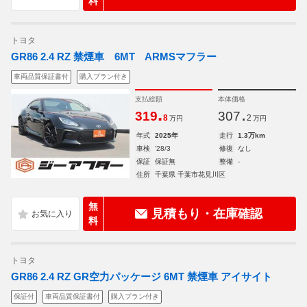
料
トヨタ
GR86 2.4 RZ 禁煙車 6MT ARMSマフラー
車両品質保証書付
購入プラン付き
支払総額
本体価格
.
.
319
307
8
2
万円
万円
年式
2025年
走行
1.3万km
車検
'28/3
修復
なし
保証
保証無
整備
-
住所
千葉県 千葉市花見川区
無
見積もり・在庫確認
料
トヨタ
GR86 2.4 RZ GR空力パッケージ 6MT 禁煙車 アイサイト
保証付
車両品質保証書付
購入プラン付き