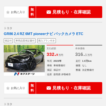
無
見積もり・在庫確認
料
トヨタ
GR86 2.4 RZ 6MT pioneerナビ バックカメラ ETC
保証付
車両品質保証書付
購入プラン付き
支払総額
本体価格
.
.
332
316
9
1
万円
万円
年式
2023年
走行
1.0万km
車検
車検整備付
修復
なし
保証
保証付
整備
法定整備付
住所
群馬県 伊勢崎市
無
見積もり・在庫確認
料
トヨタ