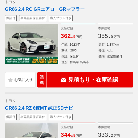
トヨタ
GR86 2.4 RC GRエアロ GRマフラー
保証付
車両品質保証書付
購入プラン付き
支払総額
本体価格
.
.
362
355
9
5
万円
万円
年式
2023年
走行
1.9万km
車検
'28/5
修復
なし
保証
保証付
整備
法定整備付
住所
群馬県 高崎市
無
見積もり・在庫確認
料
トヨタ
GR86 2.4 RZ 6速MT 純正SDナビ
保証付
車両品質保証書付
購入プラン付き
支払総額
本体価格
.
.
344
333
9
2
万円
万円