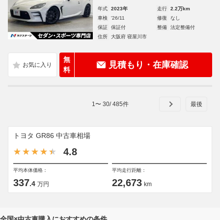
年式
2023年
走行
2.2万km
車検
'26/11
修復
なし
保証
保証付
整備
法定整備付
住所
大阪府 寝屋川市
無
見積もり・在庫確認
料
1
〜
30
/
485
件
トヨタ GR86 中古車相場
4.8
平均本体価格：
平均走行距離：
337
22,673
.4
万円
km
全国×中古車購入におすすめの条件