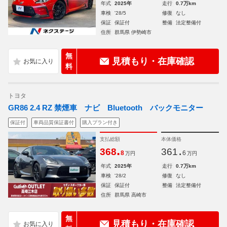
年式
2025年
走行
0.7万km
車検
'28/5
修復
なし
保証
保証付
整備
法定整備付
住所
群馬県 伊勢崎市
無
見積もり・在庫確認
料
トヨタ
GR86 2.4 RZ 禁煙車 ナビ Bluetooth バックモニター
保証付
車両品質保証書付
購入プラン付き
支払総額
本体価格
.
.
368
361
8
6
万円
万円
年式
2025年
走行
0.7万km
車検
'28/2
修復
なし
保証
保証付
整備
法定整備付
住所
群馬県 高崎市
無
見積もり・在庫確認