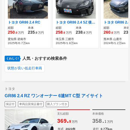
トヨタ GR86 2.4 RC
トヨタ GR86 2.4 SZ 後期モデル 純正9インチナビ フルセグTV
総額
本体
総額
本体
総額
本体
250
235
258
238
260
23
.0
万円
.0
万円
.0
万円
.0
万円
.0
万円
愛知県 碧南市
埼玉県 三郷市
熊本県 山鹿市
2025年/0.7万km
2025年/1.9万km
2024年/1.2万km
人気・おすすめ検索条件
くわしく!
状態が良い低走行車両
トヨタ
GR86 2.4 RZ ワンオーナー 6速MT C型 アイサイト
保証付
車両品質保証書付
購入プラン付き
支払総額
本体価格
.
.
369
358
9
1
万円
万円
年式
2023年
走行
0.7万km