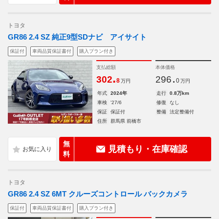
トヨタ
GR86 2.4 SZ 純正9型SDナビ アイサイト
保証付
車両品質保証書付
購入プラン付き
支払総額
本体価格
.
.
302
296
8
0
万円
万円
年式
2024年
走行
0.8万km
車検
'27/6
修復
なし
保証
保証付
整備
法定整備付
住所
群馬県 前橋市
無
見積もり・在庫確認
料
トヨタ
GR86 2.4 SZ 6MT クルーズコントロール バックカメラ
保証付
車両品質保証書付
購入プラン付き