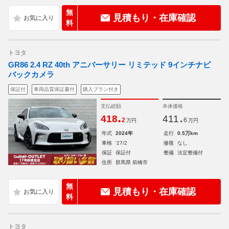
無
見積もり・在庫確認
料
トヨタ
GR86 2.4 RZ 40th アニバーサリー リミテッド 9インチナビ
バックカメラ
保証付
車両品質保証書付
購入プラン付き
支払総額
本体価格
.
.
418
411
2
6
万円
万円
年式
2024年
走行
0.5万km
車検
'27/2
修復
なし
保証
保証付
整備
法定整備付
住所
群馬県 前橋市
無
見積もり・在庫確認
料
トヨタ