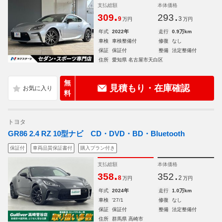
支払総額
本体価格
.
.
309
293
9
3
万円
万円
年式
2022年
走行
0.9万km
車検
車検整備付
修復
なし
保証
保証付
整備
法定整備付
住所
愛知県 名古屋市天白区
無
見積もり・在庫確認
料
トヨタ
GR86 2.4 RZ 10型ナビ CD・DVD・BD・Bluetooth
保証付
車両品質保証書付
購入プラン付き
支払総額
本体価格
.
.
358
352
8
2
万円
万円
年式
2024年
走行
1.0万km
車検
'27/1
修復
なし
保証
保証付
整備
法定整備付
住所
群馬県 高崎市