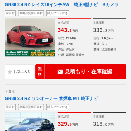
GR86 2.4 RZ レイズ18インチAW 純正9型ナビ Bカメラ
保証付
車両品質保証書付
購入プラン付き
支払総額
本体価格
.
.
343
336
1
3
万円
万円
年式
2024年
走行
1.0万km
車検
'27/6
修復
なし
保証
保証付
整備
法定整備付
住所
群馬県 高崎市
無
見積もり・在庫確認
料
トヨタ
GR86 2.4 RZ ワンオーナー 禁煙車 MT 純正ナビ
保証付
車両品質保証書付
購入プラン付き
支払総額
本体価格
.
.
329
318
9
0
万円
万円