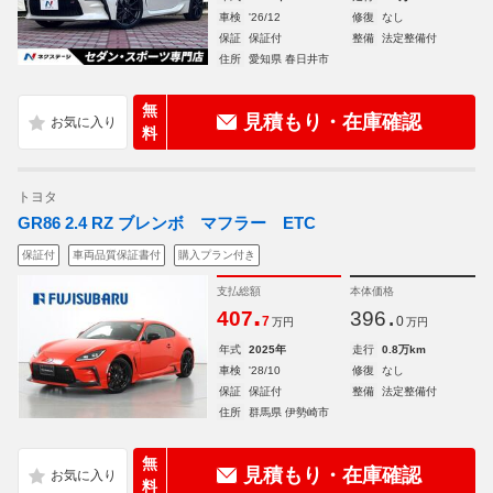
車検
'26/12
修復
なし
保証
保証付
整備
法定整備付
住所
愛知県 春日井市
無
見積もり・在庫確認
料
トヨタ
GR86 2.4 RZ ブレンボ マフラー ETC
保証付
車両品質保証書付
購入プラン付き
支払総額
本体価格
.
.
407
396
7
0
万円
万円
年式
2025年
走行
0.8万km
車検
'28/10
修復
なし
保証
保証付
整備
法定整備付
住所
群馬県 伊勢崎市
無
見積もり・在庫確認
料