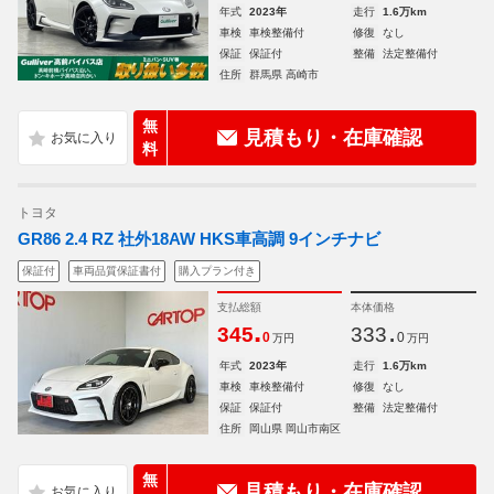
年式
2023年
走行
1.6万km
車検
車検整備付
修復
なし
保証
保証付
整備
法定整備付
住所
群馬県 高崎市
無
見積もり・在庫確認
料
トヨタ
GR86 2.4 RZ 社外18AW HKS車高調 9インチナビ
保証付
車両品質保証書付
購入プラン付き
支払総額
本体価格
.
.
345
333
0
0
万円
万円
年式
2023年
走行
1.6万km
車検
車検整備付
修復
なし
保証
保証付
整備
法定整備付
住所
岡山県 岡山市南区
無
見積もり・在庫確認