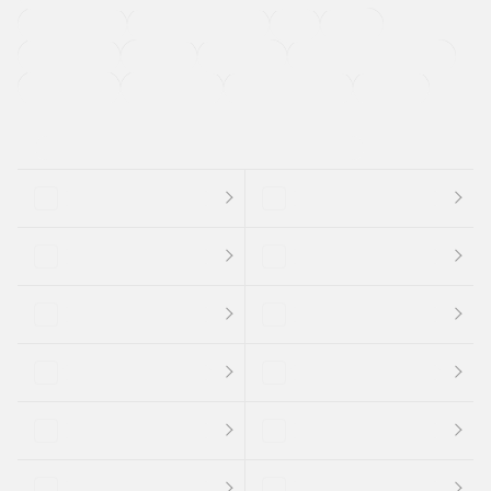
ETC
CDプレーヤー
カーナビゲーション
禁煙車
法定整備付き
保証付き
エアバッグ
ディスチャージドランプ
支払総顔あり
クーポンあり
車両品質評価書付
新着車両