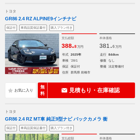
トヨタ
GR86 2.4 RZ ALPINE9インチナビ
保証付
車両品質保証書付
購入プラン付き
支払総額
本体価格
.
.
388
381
8
6
万円
万円
年式
2025年
走行
844km
車検
'28/1
修復
なし
保証
保証付
整備
法定整備付
住所
群馬県 前橋市
無
見積もり・在庫確認
料
トヨタ
GR86 2.4 RZ MT車 純正9型ナビ バックカメラ 衝
保証付
車両品質保証書付
購入プラン付き
支払総額
本体価格