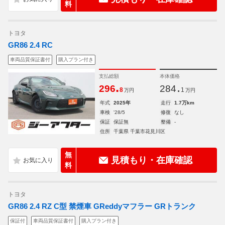
料
トヨタ
GR86 2.4 RC
車両品質保証書付
購入プラン付き
支払総額
本体価格
.
.
296
284
8
1
万円
万円
年式
2025年
走行
1.7万km
車検
'28/5
修復
なし
保証
保証無
整備
-
住所
千葉県 千葉市花見川区
無
見積もり・在庫確認
料
トヨタ
GR86 2.4 RZ C型 禁煙車 GReddyマフラー GRトランク
保証付
車両品質保証書付
購入プラン付き