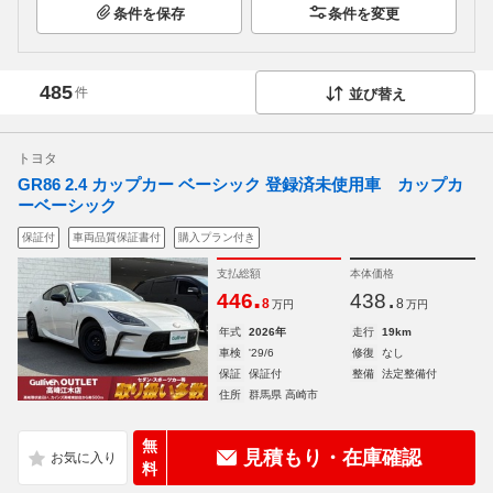
条件を保存
条件を変更
485
件
並び替え
トヨタ
GR86 2.4 カップカー ベーシック 登録済未使用車 カップカ
ーベーシック
保証付
車両品質保証書付
購入プラン付き
支払総額
本体価格
.
.
446
438
8
8
万円
万円
年式
2026年
走行
19km
車検
'29/6
修復
なし
保証
保証付
整備
法定整備付
住所
群馬県 高崎市
無
見積もり・在庫確認
料