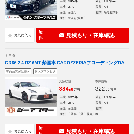
年式
2024年
走行
1.0万km
車検
'27/2
修復
なし
保証
保証付
整備
法定整備付
住所
大阪府 箕面市
無
見積もり・在庫確認
料
トヨタ
GR86 2.4 RZ 6MT 禁煙車 CAROZZERIAフローディングDA
車両品質保証書付
購入プラン付き
支払総額
本体価格
.
.
334
322
8
3
万円
万円
年式
2025年
走行
1.1万km
車検
'28/2
修復
なし
保証
保証無
整備
-
住所
千葉県 千葉市花見川区
無
見積もり・在庫確認