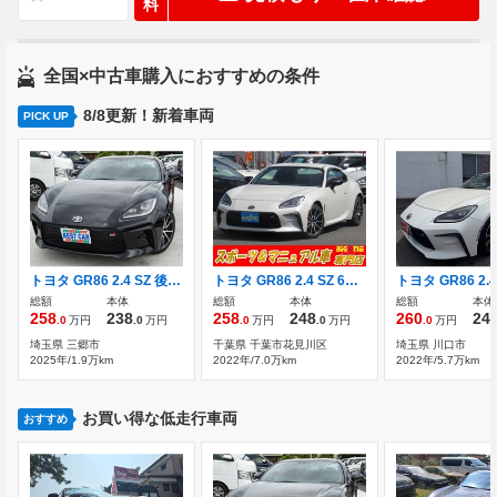
料
全国×中古車購入におすすめの条件
8/8更新！新着車両
PICK UP
トヨタ GR86 2.4 SZ 後期モデル 純正9インチナビ フルセグTV
トヨタ GR86 2.4 SZ 6速 マニュアル車 クスコタワーバー 純正17
総額
本体
総額
本体
総額
本体
258
238
258
248
260
24
.0
万円
.0
万円
.0
万円
.0
万円
.0
万円
埼玉県 三郷市
千葉県 千葉市花見川区
埼玉県 川口市
2025年/1.9万km
2022年/7.0万km
2022年/5.7万km
お買い得な低走行車両
おすすめ