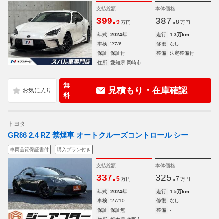
支払総額
本体価格
.
.
399
387
9
8
万円
万円
年式
2024年
走行
1.3万km
車検
'27/6
修復
なし
保証
保証付
整備
法定整備付
住所
愛知県 岡崎市
無
見積もり・在庫確認
料
トヨタ
GR86 2.4 RZ 禁煙車 オートクルーズコントロール シー
車両品質保証書付
購入プラン付き
支払総額
本体価格
.
.
337
325
5
7
万円
万円
年式
2024年
走行
1.5万km
車検
'27/10
修復
なし
保証
保証無
整備
-