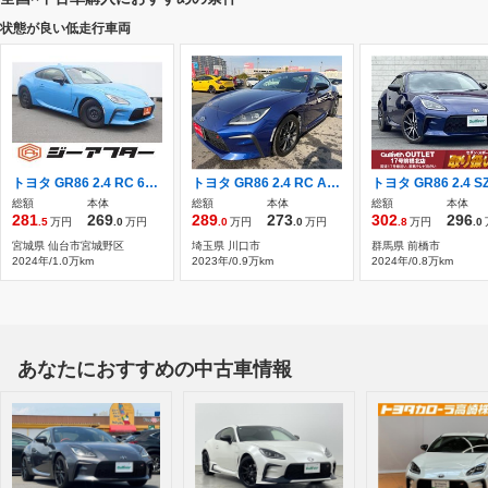
状態が良い低走行車両
トヨタ GR86 2.4 RC 6MT9インチディスプレイBluetoothLED
トヨタ GR86 2.4 RC ADVANアルミ 1オーナー ナビTV バックカメ
総額
本体
総額
本体
総額
本体
281
269
289
273
302
296
.5
万円
.0
万円
.0
万円
.0
万円
.8
万円
.0
宮城県 仙台市宮城野区
埼玉県 川口市
群馬県 前橋市
2024年/1.0万km
2023年/0.9万km
2024年/0.8万km
あなたにおすすめの中古車情報