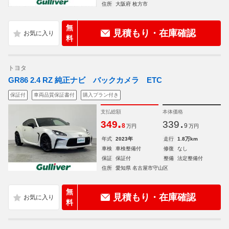
住所
大阪府 枚方市
無
見積もり・在庫確認
料
トヨタ
GR86 2.4 RZ 純正ナビ バックカメラ ETC
保証付
車両品質保証書付
購入プラン付き
支払総額
本体価格
.
.
349
339
8
9
万円
万円
年式
2023年
走行
1.8万km
車検
車検整備付
修復
なし
保証
保証付
整備
法定整備付
住所
愛知県 名古屋市守山区
無
見積もり・在庫確認
料