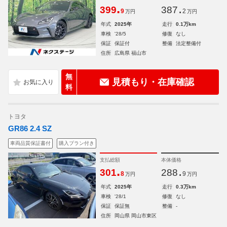
.
.
399
387
9
2
万円
万円
年式
2025年
走行
0.1万km
車検
'28/5
修復
なし
保証
保証付
整備
法定整備付
住所
広島県 福山市
無
見積もり・在庫確認
料
トヨタ
GR86 2.4 SZ
車両品質保証書付
購入プラン付き
支払総額
本体価格
.
.
301
288
8
9
万円
万円
年式
2025年
走行
0.3万km
車検
'28/1
修復
なし
保証
保証無
整備
-
住所
岡山県 岡山市東区