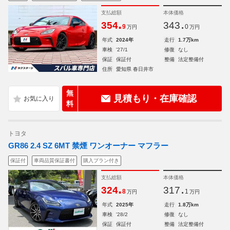
支払総額
本体価格
.
.
354
343
9
0
万円
万円
年式
2024年
走行
1.7万km
車検
'27/1
修復
なし
保証
保証付
整備
法定整備付
住所
愛知県 春日井市
無
見積もり・在庫確認
料
トヨタ
GR86 2.4 SZ 6MT 禁煙 ワンオーナー マフラー
保証付
車両品質保証書付
購入プラン付き
支払総額
本体価格
.
.
324
317
8
1
万円
万円
年式
2025年
走行
1.8万km
車検
'28/2
修復
なし
保証
保証付
整備
法定整備付