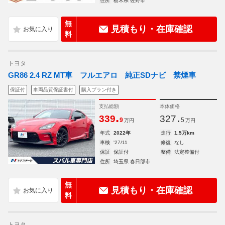
住所
栃木県 佐野市
無
見積もり・在庫確認
料
トヨタ
GR86 2.4 RZ MT車 フルエアロ 純正SDナビ 禁煙車
保証付
車両品質保証書付
購入プラン付き
支払総額
本体価格
.
.
339
327
9
5
万円
万円
年式
2022年
走行
1.5万km
車検
'27/11
修復
なし
保証
保証付
整備
法定整備付
住所
埼玉県 春日部市
無
見積もり・在庫確認
料
トヨタ