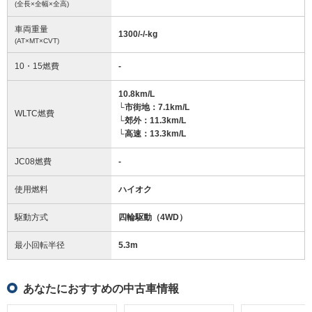
(全長×全幅×全高)
車両重量
1300/-/-
kg
(AT×MT×CVT)
10・15燃費
-
10.8km/L
└市街地：7.1km/L
WLTC燃費
└郊外：11.3km/L
└高速：13.3km/L
JC08燃費
-
使用燃料
ハイオク
駆動方式
四輪駆動（4WD）
最小回転半径
5.3
m
あなたにおすすめの中古車情報