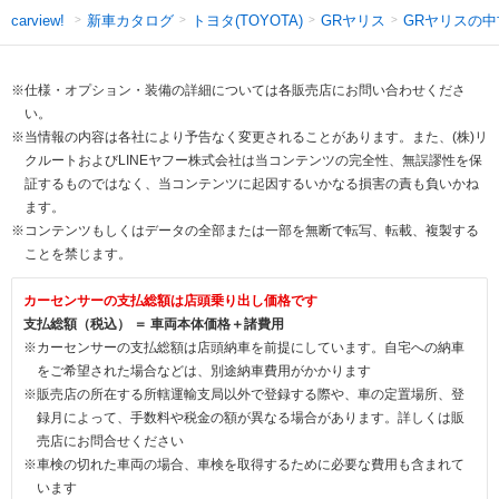
新車カタログ
トヨタ(TOYOTA)
GRヤリス
GRヤリスの中
carview!
※仕様・オプション・装備の詳細については各販売店にお問い合わせくださ
い。
※当情報の内容は各社により予告なく変更されることがあります。また、(株)リ
クルートおよびLINEヤフー株式会社は当コンテンツの完全性、無誤謬性を保
証するものではなく、当コンテンツに起因するいかなる損害の責も負いかね
ます。
※コンテンツもしくはデータの全部または一部を無断で転写、転載、複製する
ことを禁じます。
カーセンサーの支払総額は店頭乗り出し価格です
支払総額（税込） ＝ 車両本体価格＋諸費用
※カーセンサーの支払総額は店頭納車を前提にしています。自宅への納車
をご希望された場合などは、別途納車費用がかかります
※販売店の所在する所轄運輸支局以外で登録する際や、車の定置場所、登
録月によって、手数料や税金の額が異なる場合があります。詳しくは販
売店にお問合せください
※車検の切れた車両の場合、車検を取得するために必要な費用も含まれて
います