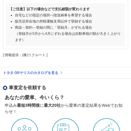
【ご注意】以下の場合などで支払総額が変わります
自宅などの指定の場所へ陸送納車を希望する場合
販売店所在地の所轄運輸支局以外で登録する場合
商談～契約～登録の間に「登録月」がずれる場合
（登録月が3月から4月にずれる場合は自動車税の額が大きく上がり
ます）
[ 情報提供：(株)リクルート ]
トヨタ GRヤリスのカタログを見る
車査定を依頼する
あなたの愛車、今いくら？
申込み
最短3時間後
に
最大20社
から愛車の査定結果をWebでお知
らせ！