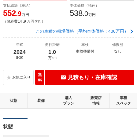
支払総額（税込）
本体価格（税込）
552
538
.9
.0
万円
万円
（諸経費14 .9 万円含む）
この車種の相場価格（平均本体価格：406万円）
年式
走行距離
車検
修復歴
2024
1.0
車検整備付
なし
(R6)
万km
無
見積もり・在庫確認
料
購入
販売店
車種
状態
装備
プラン
情報
スペック
状態