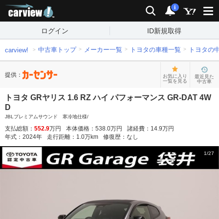
carview!
検索
通知
i
ログイン
ID新規取得
中古車トップ
メーカー一覧
トヨタの車種一覧
トヨタの
carview!
提供：
お気に入り
最近見た
一覧を見る
中古車
トヨタ GRヤリス 1.6 RZ ハイ パフォーマンス GR-DAT 4W
D
JBLプレミアムサウンド 寒冷地仕様/
支払総額：
552.9
万円
本体価格：
538.0
万円
諸経費：
14.9
万円
年式：
2024
年
走行距離：
1.0
万km
修復歴：
なし
1
/
27