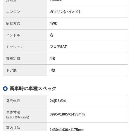
エンジン
ガソリン(ハイオク)
駆動方式
4WD
ハンドル
右
ミッション
フロア8AT
乗車定員
4名
ドア数
3枚
新車時の車種スペック
発売年月
24(R6)/04
車体寸法
3995
×
1805
×
1455
mm
(全長×全幅×全高)
室内寸法
1430
×
1430
×
1175
mm