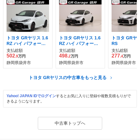
トヨタ GRヤリス 1.6
トヨタ GRヤリス 1.6
トヨタ GRヤリ
RZ ハイ パフォーマ
RZ ハイ パフォーマ
RS
ンス GR-DAT 4WD
ンス GR-DAT 4WD
支払総額
支払総額
支払総額
502
498
277
.9
万円
.2
万円
.4
万円
静岡県袋井市
静岡県袋井市
静岡県袋井市
トヨタ GRヤリスの中古車をもっと見る
Yahoo! JAPAN IDでログイン
するとお気に入りに登録や複数見積もりがで
きるようになります。
中古車トップへ