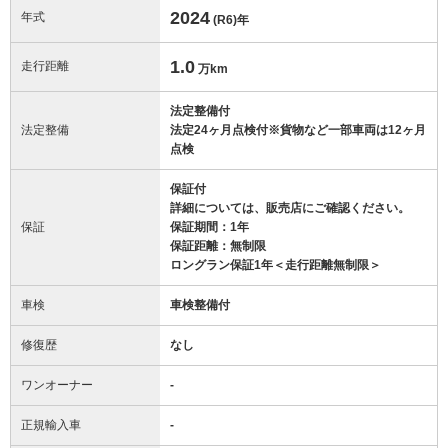
2024
年式
(R6)
年
1.0
走行距離
万km
法定整備付
法定整備
法定24ヶ月点検付※貨物など一部車両は12ヶ月
点検
保証付
詳細については、販売店にご確認ください。
保証
保証期間：1年
保証距離：無制限
ロングラン保証1年＜走行距離無制限＞
車検
車検整備付
修復歴
なし
ワンオーナー
-
正規輸入車
-