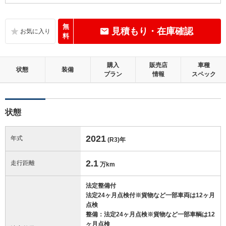
C
内装：
標準的に使用されていて、気になる使用感やいたみが若干あります。
無
見積もり・在庫確認
料
B
外装：
距離、年式相応の軽微なキズやへこみ等はあるものの、目立つものはほ
購入
販売店
車種
とんどない良好な状態です。
状態
装備
プラン
情報
スペック
この中古車の「車両品質評価書」を見る
状態
2021
年式
(R3)
年
2.1
走行距離
万km
法定整備付
法定24ヶ月点検付※貨物など一部車両は12ヶ月
点検
整備：法定24ヶ月点検※貨物など一部車輌は12
ヶ月点検