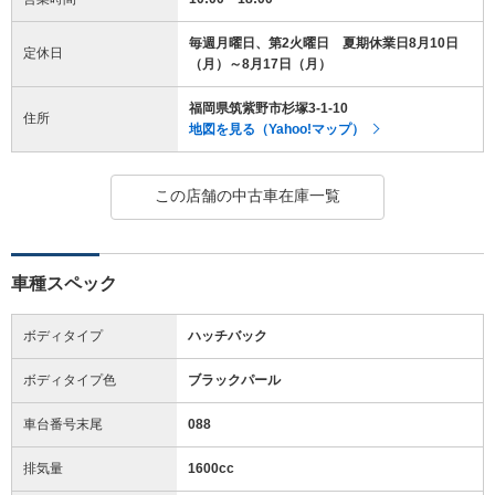
毎週月曜日、第2火曜日 夏期休業日8月10日
定休日
（月）～8月17日（月）
福岡県筑紫野市杉塚3-1-10
住所
地図を見る（Yahoo!マップ）
この店舗の中古車在庫一覧
車種スペック
ボディタイプ
ハッチバック
ボディタイプ色
ブラックパール
車台番号末尾
088
排気量
1600cc