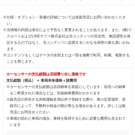
※仕様・オプション・装備の詳細については各販売店にお問い合わせくださ
い。
※当情報の内容は各社により予告なく変更されることがあります。また、(株)リ
クルートおよびLINEヤフー株式会社は当コンテンツの完全性、無誤謬性を保
証するものではなく、当コンテンツに起因するいかなる損害の責も負いかね
ます。
※コンテンツもしくはデータの全部または一部を無断で転写、転載、複製する
ことを禁じます。
カーセンサーの支払総額は店頭乗り出し価格です
支払総額（税込） ＝ 車両本体価格＋諸費用
※カーセンサーの支払総額は店頭納車を前提にしています。自宅への納車
をご希望された場合などは、別途納車費用がかかります
※販売店の所在する所轄運輸支局以外で登録する際や、車の定置場所、登
録月によって、手数料や税金の額が異なる場合があります。詳しくは販
売店にお問合せください
※車検の切れた車両の場合、車検を取得するために必要な費用も含まれて
います