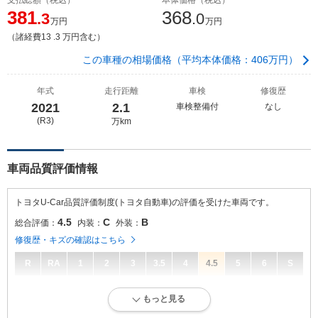
381
368
.3
.0
万円
万円
（諸経費13 .3 万円含む）
この車種の相場価格（平均本体価格：406万円）
年式
走行距離
車検
修復歴
2021
2.1
車検整備付
なし
(R3)
万km
車両品質評価情報
トヨタU-Car品質評価制度(トヨタ自動車)の評価を受けた車両です。
4.5
C
B
総合評価：
内装：
外装：
修復歴・キズの確認はこちら
R
RA
1
2
3
3.5
4
4.5
5
6
S
4.5
総合評価：
もっと見る
走行距離が10万キロ以内で、きれいな状態です。