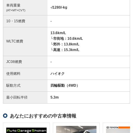
車両重量
-/1280/-
kg
(AT×MT×CVT)
10・15燃費
-
13.6km/L
└市街地：10.6km/L
WLTC燃費
└郊外：13.8km/L
└高速：15.3km/L
JC08燃費
-
使用燃料
ハイオク
駆動方式
四輪駆動（4WD）
最小回転半径
5.3
m
あなたにおすすめの中古車情報