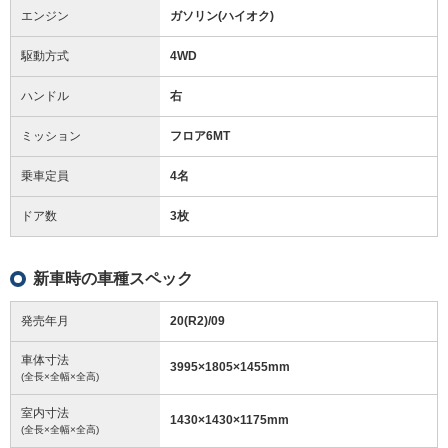
エンジン
ガソリン(ハイオク)
駆動方式
4WD
ハンドル
右
ミッション
フロア6MT
乗車定員
4名
ドア数
3枚
新車時の車種スペック
発売年月
20(R2)/09
車体寸法
3995
×
1805
×
1455
mm
(全長×全幅×全高)
室内寸法
1430
×
1430
×
1175
mm
(全長×全幅×全高)