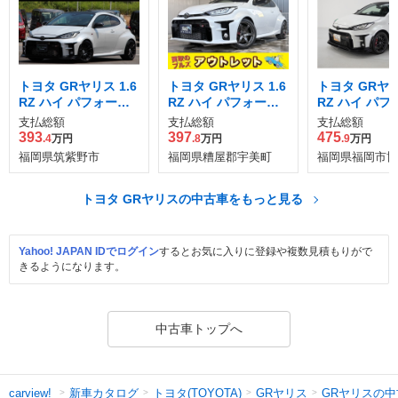
トヨタ GRヤリス 1.6
トヨタ GRヤリス 1.6
トヨタ GRヤリ
RZ ハイ パフォーマ
RZ ハイ パフォーマ
RZ ハイ パフ
ンス 4WD
ンス 4WD
ンス 4WD
支払総額
支払総額
支払総額
393
397
475
.4
万円
.8
万円
.9
万円
福岡県筑紫野市
福岡県糟屋郡宇美町
福岡県福岡市博
トヨタ GRヤリスの中古車をもっと見る
Yahoo! JAPAN IDでログイン
するとお気に入りに登録や複数見積もりがで
きるようになります。
中古車トップへ
新車カタログ
トヨタ(TOYOTA)
GRヤリス
GRヤリスの中
carview!