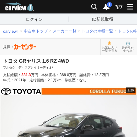
carview!
検索
通知
i
ログイン
ID新規取得
中古車トップ
メーカー一覧
トヨタの車種一覧
トヨタの
carview!
提供：
お気に入り
最近見た
一覧を見る
中古車
トヨタ GRヤリス 1.6 RZ 4WD
フルセグ ディスプレイオーディオ/
支払総額：
381.3
万円
本体価格：
368.0
万円
諸経費：
13.3
万円
年式：
2021
年
走行距離：
2.1
万km
修復歴：
なし
1
/
20