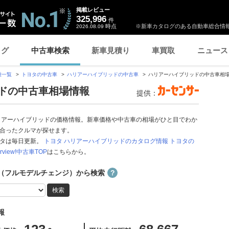
掲載レビュー
325,996
件
時点
※新車カタログのある自動車総合情報
2026.08.09
ログ
中古車検索
新車見積り
車買取
ニュース
種一覧
トヨタの中古車
ハリアーハイブリッドの中古車
ハリアーハイブリッドの中古車相
ッドの中古車相場情報
提供：
リアーハイブリッドの価格情報。新車価格や中古車の相場がひと目でわか
合ったクルマが探せます。
ータは毎日更新。
トヨタ ハリアーハイブリッドのカタログ情報
トヨタの
arview!中古車TOP
はこちらから。
（フルモデルチェンジ）から検索
報