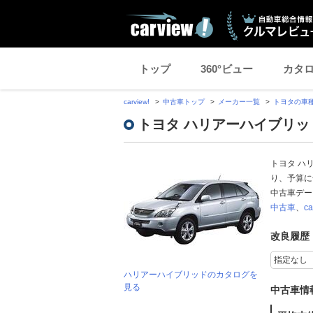
トップ
360°ビュー
カタ
carview!
中古車トップ
メーカー一覧
トヨタの車
トヨタ ハリアーハイブリ
トヨタ ハ
り、予算に
中古車デ
中古車
、
c
改良履歴
ハリアーハイブリッドのカタログを
見る
中古車情