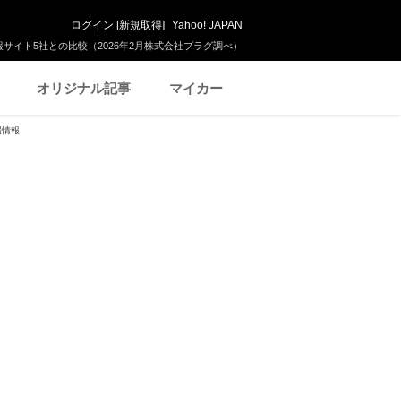
ログイン
[
新規取得
]
Yahoo! JAPAN
サイト5社との比較（2026年2月株式会社プラグ調べ）
オリジナル記事
マイカー
場情報