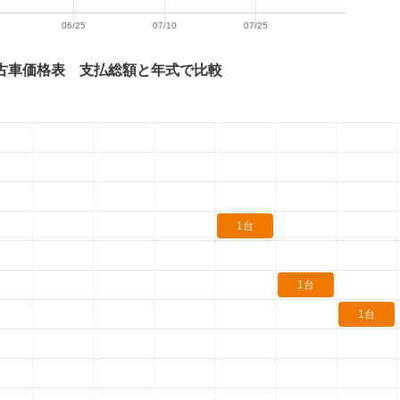
古車価格表 支払総額と年式で比較
1台
1台
1台