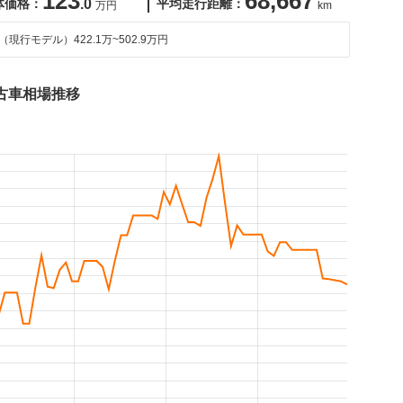
123
68,667
体価格：
.0
平均走行距離：
万円
km
（現行モデル）
422.1万~502.9万円
古車相場推移