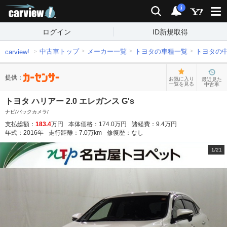
carview!
検索
通知
i
ログイン
ID新規取得
中古車トップ
メーカー一覧
トヨタの車種一覧
トヨタの
carview!
提供：
お気に入り
最近見た
一覧を見る
中古車
トヨタ ハリアー 2.0 エレガンス G's
ナビ/バックカメラ/
支払総額：
183.4
万円
本体価格：
174.0
万円
諸経費：
9.4
万円
年式：
2016
年
走行距離：
7.0
万km
修復歴：
なし
1
/
21