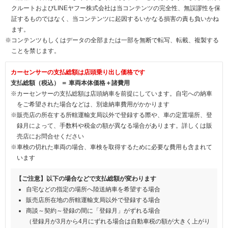
クルートおよびLINEヤフー株式会社は当コンテンツの完全性、無誤謬性を保
証するものではなく、当コンテンツに起因するいかなる損害の責も負いかね
ます。
※コンテンツもしくはデータの全部または一部を無断で転写、転載、複製する
ことを禁じます。
カーセンサーの支払総額は店頭乗り出し価格です
支払総額（税込） ＝ 車両本体価格＋諸費用
※カーセンサーの支払総額は店頭納車を前提にしています。自宅への納車
をご希望された場合などは、別途納車費用がかかります
※販売店の所在する所轄運輸支局以外で登録する際や、車の定置場所、登
録月によって、手数料や税金の額が異なる場合があります。詳しくは販
売店にお問合せください
※車検の切れた車両の場合、車検を取得するために必要な費用も含まれて
います
【ご注意】以下の場合などで支払総額が変わります
自宅などの指定の場所へ陸送納車を希望する場合
販売店所在地の所轄運輸支局以外で登録する場合
商談～契約～登録の間に「登録月」がずれる場合
（登録月が3月から4月にずれる場合は自動車税の額が大きく上がり