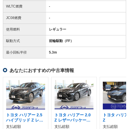
WLTC燃費
-
JC08燃費
-
使用燃料
レギュラー
駆動方式
前輪駆動（FF）
最小回転半径
5.3
m
あなたにおすすめの中古車情報
トヨタ ハリアー 2.5
トヨタ ハリアー 2.0
トヨタ ハリアー
ハイブリッド Z レザ
Z レザーパッケージ
Z
ーパッケージ
4WD
支払総額
支払総額
支払総額