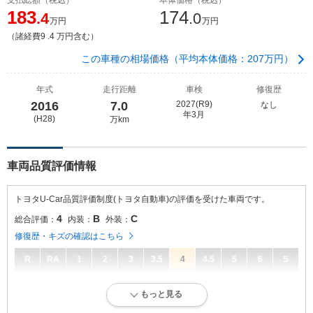
183
174
.4
.0
万円
万円
（諸経費9 .4 万円含む）
この車種の相場価格（平均本体価格：207万円）
年式
走行距離
車検
修復歴
2016
7.0
2027(R9)
なし
年3月
(H28)
万km
車両品質評価情報
トヨタU-Car品質評価制度(トヨタ自動車)の評価を受けた車両です。
4
B
C
総合評価：
内装：
外装：
修復歴・キズの確認はこちら
R
RA
1
2
3
3.5
4
4.5
5
6
S
4
総合評価：
もっと見る
キズ、へこみが少なく、全体的に良好な状態です。