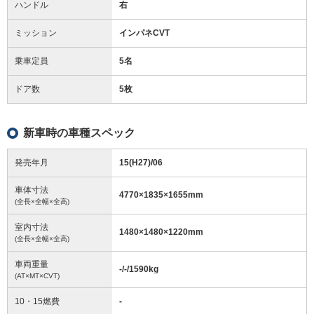
ハンドル
右
ミッション
インパネCVT
乗車定員
5名
ドア数
5枚
新車時の車種スペック
発売年月
15(H27)/06
車体寸法
4770
×
1835
×
1655
mm
(全長×全幅×全高)
室内寸法
1480
×
1480
×
1220
mm
(全長×全幅×全高)
車両重量
-/-/1590
kg
(AT×MT×CVT)
10・15燃費
-