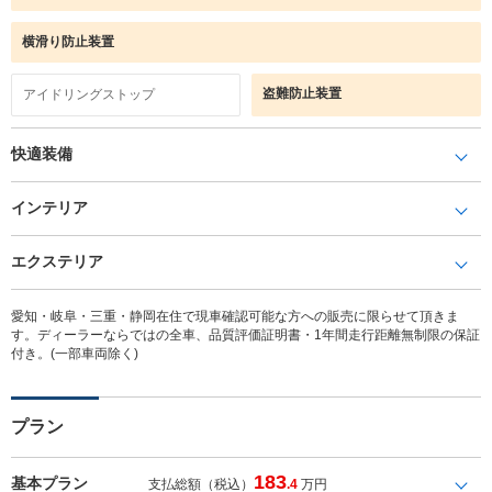
横滑り防止装置
盗難防止装置
アイドリングストップ
快適装備
インテリア
エクステリア
愛知・岐阜・三重・静岡在住で現車確認可能な方への販売に限らせて頂きま
す。ディーラーならではの全車、品質評価証明書・1年間走行距離無制限の保証
付き。(一部車両除く)
プラン
183
基本プラン
支払総額（税込）
.4
万円