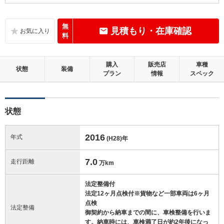
B
内装：
いたみ、汚れなどは少なく、全体的に良好な状態です。
無
見積もり・在庫確認
料
C
外装：
標準的に使用されていて、キズやへこみ等が若干あります。
購入
販売店
車種
状態
装備
プラン
情報
スペック
この中古車の「車両品質評価書」を見る
状態
2016
年式
(H28)
年
7.0
走行距離
万km
法定整備付
法定12ヶ月点検付※貨物など一部車両は6ヶ月
点検
法定整備
御契約から納車までの間に、車検整備を行いま
す。納車時には、車検満了日が約2年後になっ