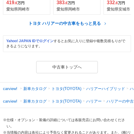
419
383
332
.6
万円
.6
万円
.6
万円
愛知県岡崎市
愛知県岡崎市
愛知県安城市
トヨタ ハリアーの中古車をもっと見る
Yahoo! JAPAN IDでログイン
するとお気に入りに登録や複数見積もりがで
きるようになります。
中古車トップへ
新車カタログ
トヨタ(TOYOTA)
ハリアーハイブリッド
ハ
carview!
新車カタログ
トヨタ(TOYOTA)
ハリアー
ハリアーの中古
carview!
※仕様・オプション・装備の詳細については各販売店にお問い合わせくださ
い。
※当情報の内容は各社により予告なく変更されることがあります。また、(株)リ