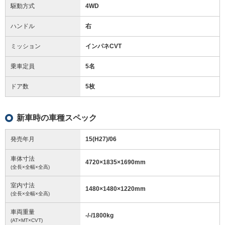
駆動方式
4WD
ハンドル
右
ミッション
インパネCVT
乗車定員
5名
ドア数
5枚
新車時の車種スペック
発売年月
15(H27)/06
車体寸法
4720
×
1835
×
1690
mm
(全長×全幅×全高)
室内寸法
1480
×
1480
×
1220
mm
(全長×全幅×全高)
車両重量
-/-/1800
kg
(AT×MT×CVT)