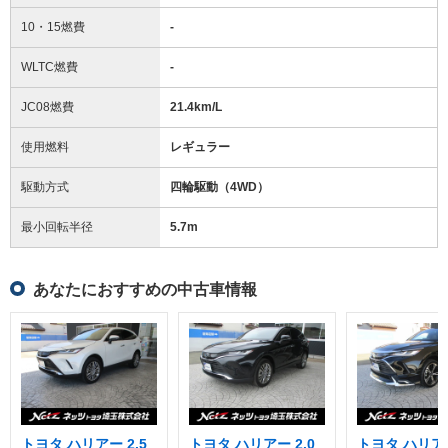
10・15燃費
-
WLTC燃費
-
JC08燃費
21.4km/L
使用燃料
レギュラー
駆動方式
四輪駆動（4WD）
最小回転半径
5.7
m
あなたにおすすめの中古車情報
トヨタ ハリアー 2.5
トヨタ ハリアー 2.0
トヨタ ハリアー