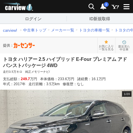
carview!
検索
通知
i
ログイン
ID新規取得
中古車トップ
メーカー一覧
トヨタの車種一覧
トヨタの
carview!
提供：
お気に入り
最近見た
一覧を見る
中古車
トヨタ ハリアー 2.5 ハイブリッド E-Four プレミアム アド
バンストパッケージ 4WD
走行3.5万キロ 純正メモリーナビ/
支払総額：
249.7
万円
本体価格：
233.6
万円
諸経費：
16.1
万円
年式：
2017
年
走行距離：
3.5
万km
修復歴：
なし
1
/
20