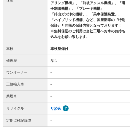
アリング機構」、「前後アクスル機構」、「電
子制御機構」、「ブレーキ機構」
「排出ガス浄化機構」、「乗車保護装置」、
「ハイブリッド機構」など、国産新車の『特別
保証』と同様の保証内容となっております！
※無料保証のご利用は当社工場へお車のお持ち
込みをお願い致します。
車検
車検整備付
修復歴
なし
ワンオーナー
-
正規輸入車
-
禁煙車
-
リサイクル
リ済込
定期点検記録簿
-