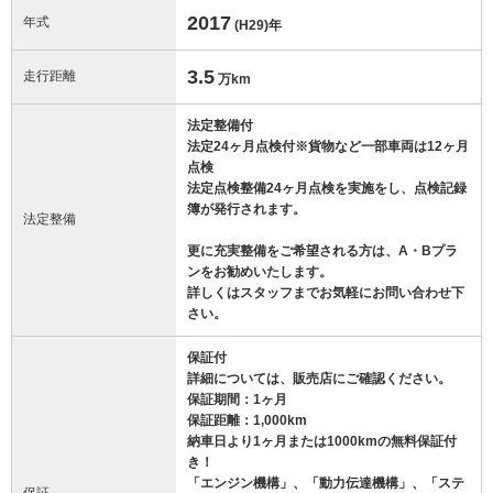
2017
年式
(H29)
年
3.5
走行距離
万km
法定整備付
法定24ヶ月点検付※貨物など一部車両は12ヶ月
点検
法定点検整備24ヶ月点検を実施をし、点検記録
簿が発行されます。
法定整備
更に充実整備をご希望される方は、A・Bプラ
ンをお勧めいたします。
詳しくはスタッフまでお気軽にお問い合わせ下
さい。
保証付
詳細については、販売店にご確認ください。
保証期間：1ヶ月
保証距離：1,000km
納車日より1ヶ月または1000kmの無料保証付
き！
「エンジン機構」、「動力伝達機構」、「ステ
保証