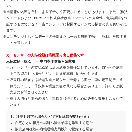
い。
※当情報の内容は各社により予告なく変更されることがあります。また、(株)リ
クルートおよびLINEヤフー株式会社は当コンテンツの完全性、無誤謬性を保
証するものではなく、当コンテンツに起因するいかなる損害の責も負いかね
ます。
※コンテンツもしくはデータの全部または一部を無断で転写、転載、複製する
ことを禁じます。
カーセンサーの支払総額は店頭乗り出し価格です
支払総額（税込） ＝ 車両本体価格＋諸費用
※カーセンサーの支払総額は店頭納車を前提にしています。自宅への納車
をご希望された場合などは、別途納車費用がかかります
※販売店の所在する所轄運輸支局以外で登録する際や、車の定置場所、登
録月によって、手数料や税金の額が異なる場合があります。詳しくは販
売店にお問合せください
※車検の切れた車両の場合、車検を取得するために必要な費用も含まれて
います
【ご注意】以下の場合などで支払総額が変わります
自宅などの指定の場所へ陸送納車を希望する場合
販売店所在地の所轄運輸支局以外で登録する場合