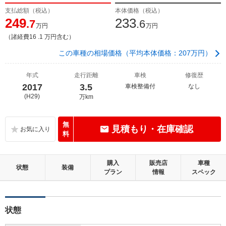
支払総額（税込）
本体価格（税込）
249
233
.7
.6
万円
万円
（諸経費16 .1 万円含む）
この車種の相場価格（平均本体価格：207万円）
年式
走行距離
車検
修復歴
2017
3.5
車検整備付
なし
(H29)
万km
無
見積もり・在庫確認
料
購入
販売店
車種
状態
装備
プラン
情報
スペック
状態