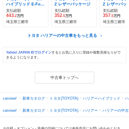
ハイブリッド E-Four
Z レザーパッケージ
Z レザーパッ
Z レザーパッケージ
4WD
支払総額
支払総額
支払総額
4WD
443
352
357
.2
万円
.5
万円
.5
万円
埼玉県三郷市
埼玉県三郷市
埼玉県三郷市
トヨタ ハリアーの中古車をもっと見る
Yahoo! JAPAN IDでログイン
するとお気に入りに登録や複数見積もりがで
きるようになります。
中古車トップへ
新車カタログ
トヨタ(TOYOTA)
ハリアーハイブリッド
ハ
carview!
新車カタログ
トヨタ(TOYOTA)
ハリアー
ハリアーの中古
carview!
※仕様・オプション・装備の詳細については各販売店にお問い合わせくださ