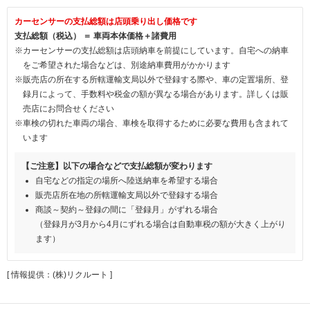
カーセンサーの支払総額は店頭乗り出し価格です
支払総額（税込） ＝ 車両本体価格＋諸費用
※カーセンサーの支払総額は店頭納車を前提にしています。自宅への納車
をご希望された場合などは、別途納車費用がかかります
※販売店の所在する所轄運輸支局以外で登録する際や、車の定置場所、登
録月によって、手数料や税金の額が異なる場合があります。詳しくは販
売店にお問合せください
※車検の切れた車両の場合、車検を取得するために必要な費用も含まれて
います
【ご注意】以下の場合などで支払総額が変わります
自宅などの指定の場所へ陸送納車を希望する場合
販売店所在地の所轄運輸支局以外で登録する場合
商談～契約～登録の間に「登録月」がずれる場合
（登録月が3月から4月にずれる場合は自動車税の額が大きく上がり
ます）
[ 情報提供：(株)リクルート ]