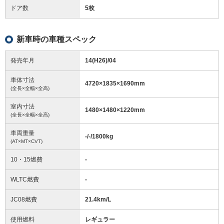
ドア数
5枚
新車時の車種スペック
発売年月
14(H26)/04
車体寸法
4720
×
1835
×
1690
mm
(全長×全幅×全高)
室内寸法
1480
×
1480
×
1220
mm
(全長×全幅×全高)
車両重量
-/-/1800
kg
(AT×MT×CVT)
10・15燃費
-
WLTC燃費
-
JC08燃費
21.4km/L
使用燃料
レギュラー