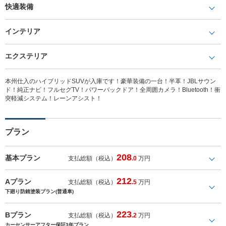
快適装備
インテリア
エクステリア
本州仕入のハイブリッドSUVが入庫です！豪華装備の一台！半革！JBLサウン
ド！純正ナビ！フルセグTV！パワーバックドア！全周囲カメラ！Bluetooth！衝
突軽減システム！レーンアシスト！
プラン
208
基本プラン
支払総額（税込）
.0
万円
212
Aプラン
支払総額（税込）
.5
万円
下廻り防錆塗装プラン(普通車)
223
Bプラン
支払総額（税込）
.2
万円
カーセンサーアフター保証3年プラン