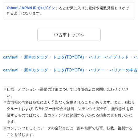
Yahoo! JAPAN IDでログイン
するとお気に入りに登録や複数見積もりがで
きるようになります。
中古車トップへ
新車カタログ
トヨタ(TOYOTA)
ハリアーハイブリッド
ハ
carview!
新車カタログ
トヨタ(TOYOTA)
ハリアー
ハリアーの中古
carview!
※仕様・オプション・装備の詳細については各販売店にお問い合わせくださ
い。
※当情報の内容は各社により予告なく変更されることがあります。また、(株)リ
クルートおよびLINEヤフー株式会社は当コンテンツの完全性、無誤謬性を保
証するものではなく、当コンテンツに起因するいかなる損害の責も負いかね
ます。
※コンテンツもしくはデータの全部または一部を無断で転写、転載、複製する
ことを禁じます。