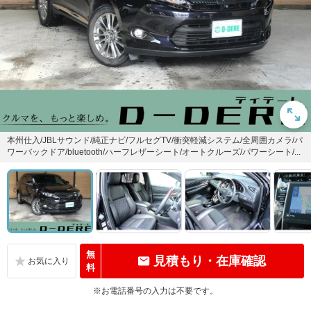
本州仕入/JBLサウンド/純正ナビ/フルセグTV/衝突軽減システム/全周囲カメラ/パ
ワーバックドア/bluetooth/ハーフレザーシート/オートクルーズ/パワーシート/...
無
見積もり・在庫確認
料
※お電話番号の入力は不要です。