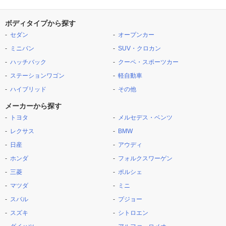
ボディタイプから探す
セダン
オープンカー
ミニバン
SUV・クロカン
ハッチバック
クーペ・スポーツカー
ステーションワゴン
軽自動車
ハイブリッド
その他
メーカーから探す
トヨタ
メルセデス・ベンツ
レクサス
BMW
日産
アウディ
ホンダ
フォルクスワーゲン
三菱
ポルシェ
マツダ
ミニ
スバル
プジョー
スズキ
シトロエン