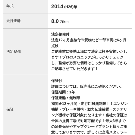
2014
年式
(H26)
年
8.0
走行距離
万km
法定整備付
法定12ヶ月点検付※貨物など一部車両は6ヶ月
点検
法定整備
ご納車前に提携工場にて法定点検を実施いたし
ます！プロのメカニックがしっかりチェック
し、整備が必要な個所はしっかり整備してから
ご納車させていただきます！
保証付
詳細については、販売店にご確認ください。
保証期間：1年
保証距離：無制限
期間★12ヶ月間・走行距離無制限！！エンジン
保証
機構・ブレーキ機構・動力伝達装置・ステアリ
ング機構が保証対象になります！当社の保証は
全国の提携工場で対応可能です！最大3年まで
の延長保証やアップグレードプランも様々ご用
意しておりますので、詳しくは当店スタッフへ