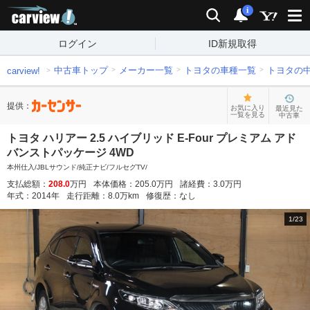
carview!
検索
通知
i
ログイン
ID新規取得
中古車トップ
メーカー一覧
トヨタの車種一覧
トヨタの
carview!
提供：
お気に入り
最近見た
一覧を見る
中古車
トヨタ ハリアー 2.5 ハイブリッド E-Four プレミアム アド
バンストパッケージ 4WD
本州仕入/JBLサウンド/純正ナビ/フルセグTV/
支払総額：
208.0
万円
本体価格：
205.0
万円
諸経費：
3.0
万円
年式：
2014
年
走行距離：
8.0
万km
修復歴：
なし
1
/
23