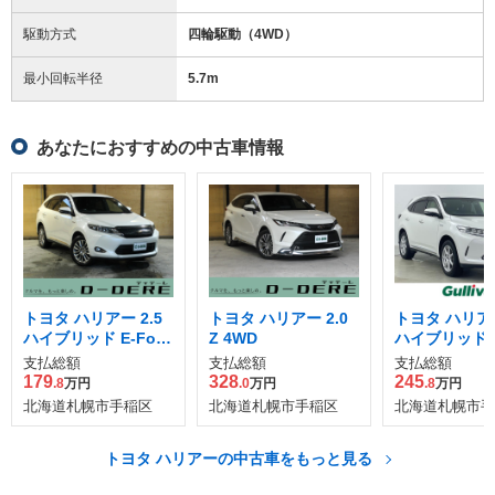
駆動方式
四輪駆動（4WD）
最小回転半径
5.7
m
あなたにおすすめの中古車情報
トヨタ ハリアー 2.5
トヨタ ハリアー 2.0
トヨタ ハリアー
ハイブリッド E-Four
Z 4WD
ハイブリッド E
プレミアム 4WD
プレミアム 4
支払総額
支払総額
支払総額
179
328
245
.8
万円
.0
万円
.8
万円
北海道札幌市手稲区
北海道札幌市手稲区
北海道札幌市手
トヨタ ハリアーの中古車をもっと見る