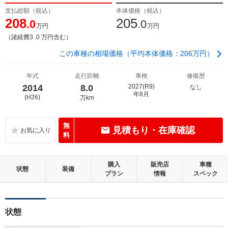
支払総額（税込）
本体価格（税込）
208
205
.0
.0
万円
万円
（諸経費3 .0 万円含む）
この車種の相場価格（平均本体価格：206万円）
年式
走行距離
車検
修復歴
2014
8.0
2027(R9)
なし
年8月
(H26)
万km
無
見積もり・在庫確認
料
購入
販売店
車種
状態
装備
プラン
情報
スペック
状態