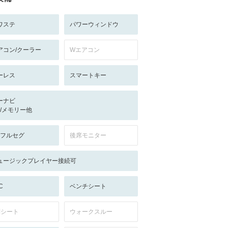
ワステ
パワーウィンドウ
アコン/クーラー
Wエアコン
ーレス
スマートキー
ーナビ
-/-/メモリー他
V:フルセグ
後席モニター
ュージックプレイヤー接続可
C
ベンチシート
列シート
ウォークスルー