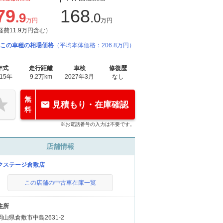
79
168
.9
.0
万円
万円
経費11.9万円含む）
この車種の相場価格
（平均本体価格：206.8万円）
年式
走行距離
車検
修復歴
015年
9.2万km
2027年3月
なし
無
見積もり・在庫確認
料
※お電話番号の入力は不要です。
店舗情報
クステージ倉敷店
この店舗の中古車在庫一覧
住所
岡山県倉敷市中島2631-2