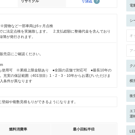
リサイクル
リ済込
電
シ
付※貨物など一部車両は6ヶ月点検
までに法定点検を実施致します。 2.支払総額に整備代金を含んでおり
オ
記録簿が発行されます。
ア
販売店にご確認ください。
km
ク
も使用可 ※累積上限金額あり ●全国の店舗で対応可 ●最長10年の
。充実の保証範囲（401項目）1・2・3・10年からお選びいただけま
横
入条件が異なります
衝
に登録や複数見積もりができるようになります。
エ
運
燃料消費率
最小回転半径
L