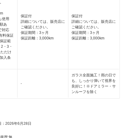
。
km
保証付
保証付
も使用
詳細については、販売店に
詳細については、販売店に
額あ
ご確認ください。
ご確認ください。
で対応
保証期間：3ヶ月
保証期間：3ヶ月
の有料保証
保証距離：3,000km
保証距離：3,000km
保証範
・2・3・
いただけ
加入条
ガラス全面施工！雨の日で
も、しっかり弾いて視界を
-
良好に！※ドアミラー・サ
ンルーフを除く
：2026年6月28日
復歴:
無