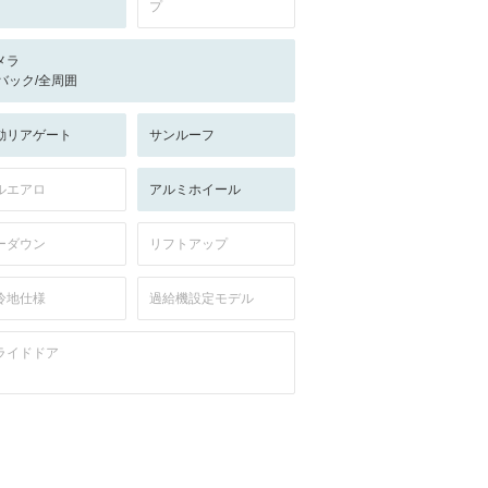
プ
メラ
-/バック/全周囲
動リアゲート
サンルーフ
ルエアロ
アルミホイール
ーダウン
リフトアップ
冷地仕様
過給機設定モデル
ライドドア