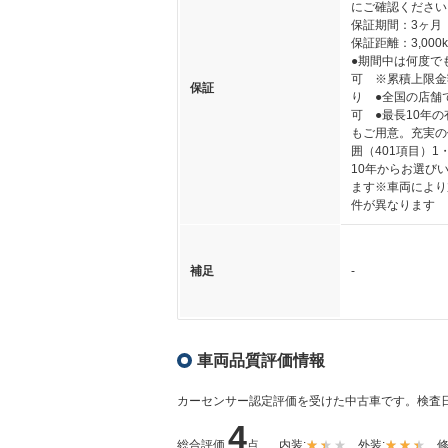
にご確認ください
保証期間：3ヶ月
保証距離：3,000
●期間中は何度で
可 ※累積上限金
保証
り ●全国の店舗
可 ●最長10年
もご用意。充実の
囲（401項目）1
10年からお選び
ます※車両により
件が異なります
補足
-
車両品質評価情報
カーセンサー認定評価を受けた中古車です。
検査日
4
総合評価
点
内装:
外装:
修