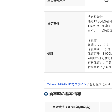
車台番号末尾
719
法定整備付
法定12ヶ月点検
法定整備
1.契約後～納車
ます。 3.点検
保証付
詳細については、
保証期間：3ヶ月
保証
保証距離：3,000
●期間中は何度で
有料保証もご用意
す※車両により加
Yahoo! JAPAN IDでログイン
するとお気に入り
新車時の基本情報
車体寸法（全長×全幅×全高）