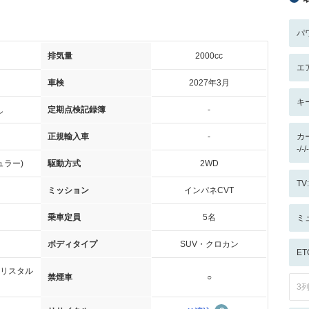
パ
排気量
2000cc
エ
車検
2027年3月
キ
し
定期点検記録簿
-
正規輸入車
-
カ
-/
ュラー)
駆動方式
2WD
T
ミッション
インパネCVT
乗車定員
5名
ミ
ボディタイプ
SUV・クロカン
ET
リスタル
禁煙車
○
3