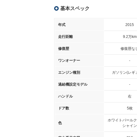
基本スペック
年式
2015
走行距離
9.2万km
修復歴
修復歴な
ワンオーナー
-
エンジン種別
ガソリン(レギ
過給機設定モデル
-
ハンドル
右
ドア数
5枚
ホワイトパールク
色
シャイン