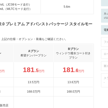
km/L（JC08モード走行）
5.6m
km/L（WLTCモード走行）
カ
-/
2.0 プレミアム アドバンストパッケージ スタイルモー
電
。上記の仕様・オプション・装備もご確認ください。
フ
Bプラン
Aプラン
ン
ウィンドウ撥水コート付き
ロ
希望ナンバープラン
プラン
寒
181
181
.5
.6
万円
万円
万円
ス
13
.5
万円
13
.6
万円
-
円
168
.0
万円
168
.0
万円
販売店