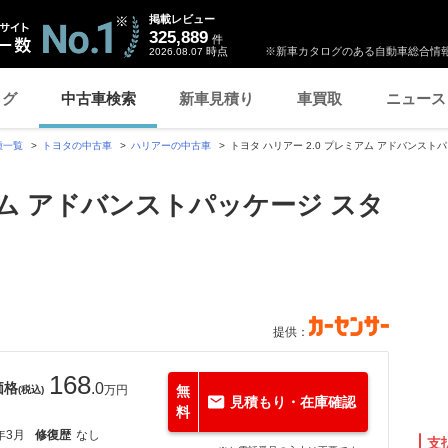
掲載レビュー
325,889
件
時点
※新車カタログのある自動車総合情報
2026.08.07
ログ
中古車検索
新車見積り
車買取
ニュース
種一覧
トヨタの中古車
ハリアーの中古車
トヨタ ハリアー 2.0 プレミアム アドバンスト
ミアム アドバンストパッケージ スタ
提供：
168
価格
.0
万円
無
(税込)
見積もり・在庫確認
料
年3月
修復歴
なし
支