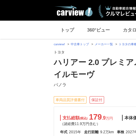
トップ
360°ビュー
カタ
carview!
中古車トップ
メーカー一覧
トヨタの車
トヨタ
ハリアー 2.0 プレ
イルモーヴ
パノラ
車両品質評価書付
保証付
179
支払総額
.9
本体
万円
(税込)
（諸経費11.9万円含む）
年式
2015年
走行距離
9.2万km
車検
2027