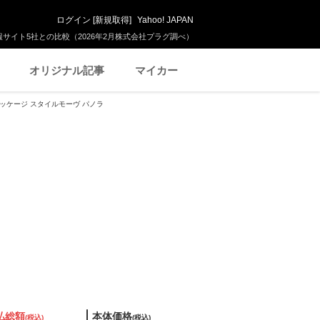
ログイン
[
新規取得
]
Yahoo! JAPAN
サイト5社との比較（2026年2月株式会社プラグ調べ）
オリジナル記事
マイカー
パッケージ スタイルモーヴ パノラ
払総額
本体価格
(税込)
(税込)