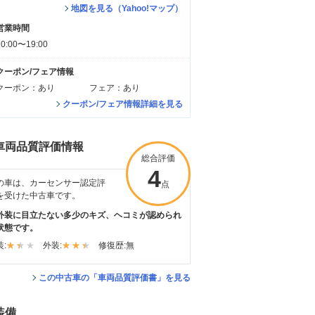
地図を見る（Yahoo!マップ）
営業時間
10:00〜19:00
クーポン/フェア情報
クーポン：あり
フェア：あり
クーポン/フェア情報詳細を見る
車両品質評価情報
総合評価
4
の車は、カーセンサー認定評
点
を受けた中古車です。
外装に目立たない多少のキズ、ヘコミが認められ
状態です。
:
外装:
修復歴:
無
この中古車の「車両品質評価書」を見る
装備