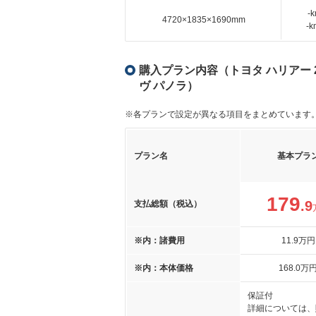
-
4720×1835×1690mm
-
購入プラン内容（トヨタ ハリアー 
ヴ パノラ）
※各プランで設定が異なる項目をまとめています
プラン名
基本プラ
179
.9
支払総額（税込）
※内：諸費用
11
.9
万円
※内：本体価格
168
.0
万
保証付
詳細については、