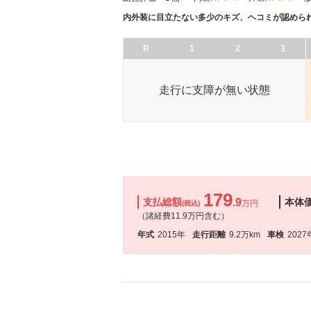
内外装に目立たない多少のキズ、ヘコミが認めら
R
1
2
3
走行に支障が無い状態
179
支払総額
.9
本体
万円
(税込)
（諸経費11.9万円含む）
年式
2015年
走行距離
9.2万km
車検
2027