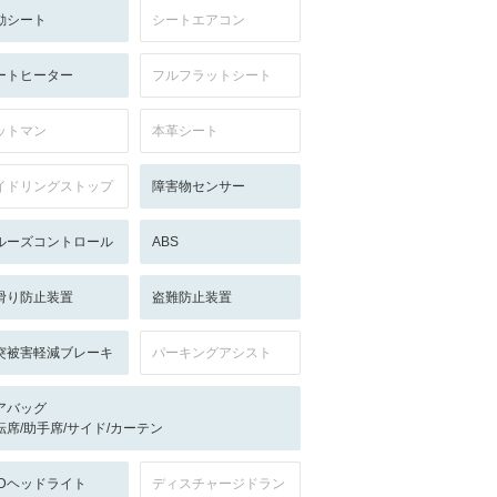
動シート
シートエアコン
ートヒーター
フルフラットシート
ットマン
本革シート
イドリングストップ
障害物センサー
ルーズコントロール
ABS
滑り防止装置
盗難防止装置
突被害軽減ブレーキ
パーキングアシスト
アバッグ
転席/助手席/サイド/カーテン
EDヘッドライト
ディスチャージドラン