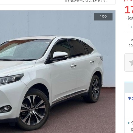
※お電話番号の入力は不要です。
1
1
/
22
（諸
2
ネ