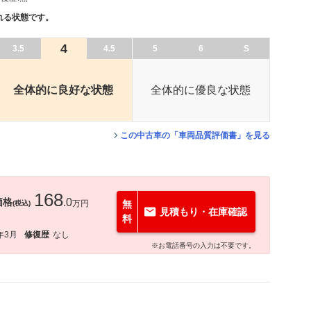
れる状態です。
4
3.5
4.5
5
6
S
全体的に良好な状態
全体的に優良な状態
この中古車の「車両品質評価書」を見る
168
価格
.0
万円
無
(税込)
見積もり・在庫確認
料
年3月
修復歴
なし
※お電話番号の入力は不要です。