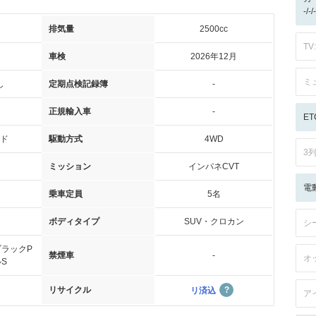
-/
排気量
2500cc
TV:
車検
2026年12月
ミ
し
定期点検記録簿
-
正規輸入車
-
ET
ド
駆動方式
4WD
3
ミッション
インパネCVT
電
乗車定員
5名
ボディタイプ
SUV・クロカン
シ
ラックP
禁煙車
-
オ
S
リサイクル
リ済込
ア