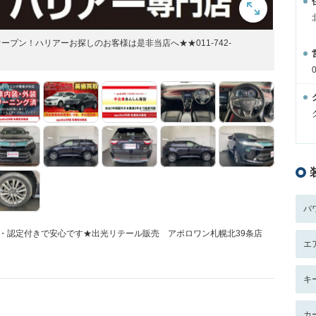
ープン！ハリアーお探しのお客様は是非当店へ★★011-742-
パ
証・認定付きで安心です★出光リテール販売 アポロワン札幌北39条店
エ
！
キ
カ