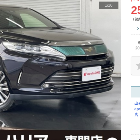
1
/
20
2
（諸
2
出
a
店