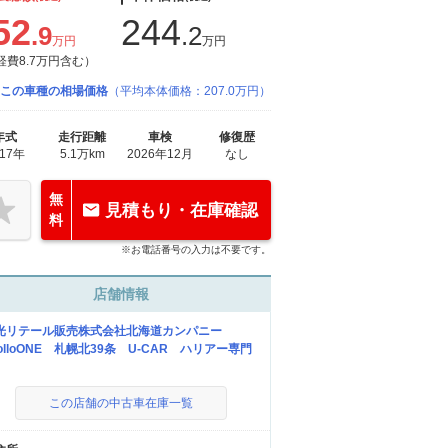
52
244
.9
.2
万円
万円
経費8.7万円含む）
この車種の相場価格
（平均本体価格：207.0万円）
年式
走行距離
車検
修復歴
017年
5.1万km
2026年12月
なし
無
見積もり・在庫確認
料
※お電話番号の入力は不要です。
店舗情報
光リテール販売株式会社北海道カンパニー
polloONE 札幌北39条 U-CAR ハリアー専門
この店舗の中古車在庫一覧