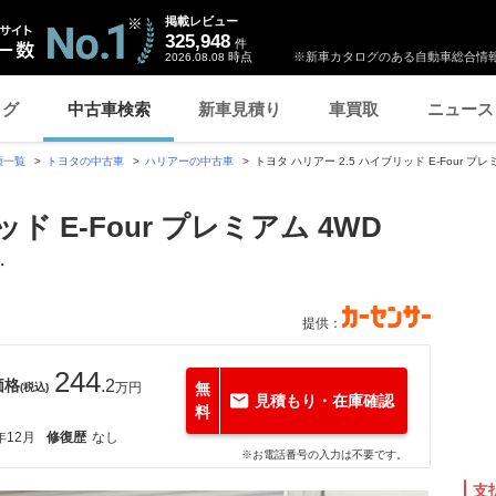
掲載レビュー
325,948
件
時点
※新車カタログのある自動車総合情報
2026.08.08
ログ
中古車検索
新車見積り
車買取
ニュース
種一覧
トヨタの中古車
ハリアーの中古車
トヨタ ハリアー 2.5 ハイブリッド E-Four
ド E-Four プレミアム 4WD
・
提供：
244
価格
.2
万円
無
(税込)
見積もり・在庫確認
料
年12月
修復歴
なし
※お電話番号の入力は不要です。
支