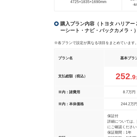
4725×1835×1690mm
-
購入プラン内容（トヨタ ハリアー 2.
ーシート・ナビ・バックカメラ・
※各プランで設定が異なる項目をまとめています
プラン名
基本プラ
252
.9
支払総額（税込）
※内：諸費用
8
.7
万円
※内：本体価格
244
.2
万
保証付
詳細については、
にご確認ください
保証期間：1年