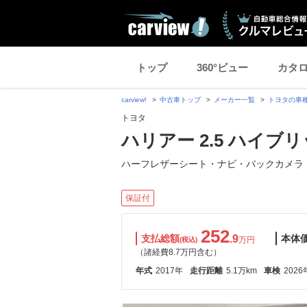
トップ
360°ビュー
カタ
carview!
中古車トップ
メーカー一覧
トヨタの車
トヨタ
ハリアー 2.5 ハイブリッ
ハーフレザーシート・ナビ・バックカメラ
保証付
252
支払総額
.9
本体
万円
(税込)
（諸経費8.7万円含む）
年式
2017年
走行距離
5.1万km
車検
2026