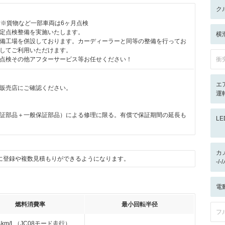
ク
付※貨物など一部車両は6ヶ月点検
定点検整備を実施いたします。
横
備工場を併設しております。カーディーラーと同等の整備を行ってお
してご利用いただけます。
点検その他アフターサービス等お任せください！
衝
エ
販売店にご確認ください。
運
証部品＋一般保証部品）による修理に限る。有償で保証期間の延長も
L
カ
に登録や複数見積もりができるようになります。
-/
電
燃料消費率
最小回転半径
フ
.4km/L（JC08モード走行）