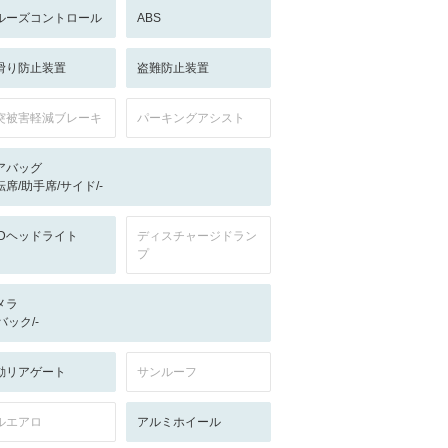
ルーズコントロール
ABS
滑り防止装置
盗難防止装置
突被害軽減ブレーキ
パーキングアシスト
アバッグ
転席/助手席/サイド/-
EDヘッドライト
ディスチャージドラン
プ
メラ
-/バック/-
動リアゲート
サンルーフ
ルエアロ
アルミホイール