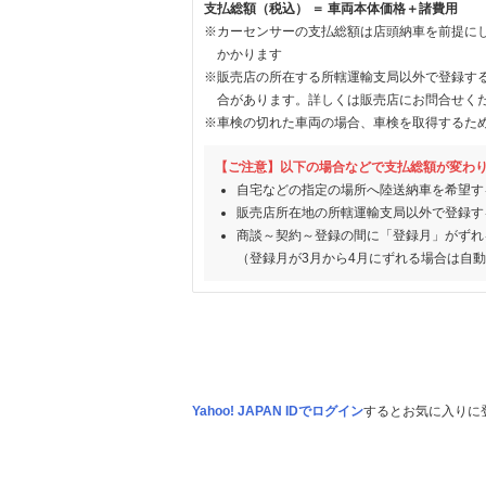
支払総額（税込） ＝ 車両本体価格＋諸費用
※カーセンサーの支払総額は店頭納車を前提に
かかります
※販売店の所在する所轄運輸支局以外で登録す
合があります。詳しくは販売店にお問合せく
※車検の切れた車両の場合、車検を取得するた
【ご注意】以下の場合などで支払総額が変わ
自宅などの指定の場所へ陸送納車を希望す
販売店所在地の所轄運輸支局以外で登録す
商談～契約～登録の間に「登録月」がずれ
（登録月が3月から4月にずれる場合は自
Yahoo! JAPAN IDでログイン
するとお気に入りに