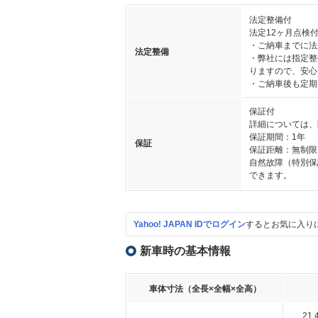
法定整備付
法定12ヶ月点検
・ご納車までに法
法定整備
・弊社には指定整
りますので、安心
・ご納車後も定期
保証付
詳細については、
保証期間：1年
保証
保証距離：無制限
自然故障（特別保
できます。
Yahoo! JAPAN IDでログイン
するとお気に入り
新車時の基本情報
車体寸法（全長×全幅×全高）
21