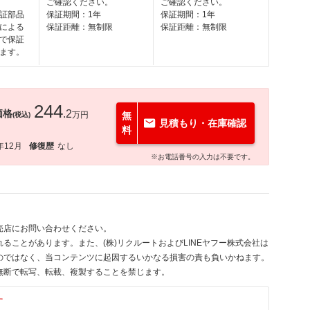
ご確認ください。
ご確認ください。
証部品
保証期間：1年
保証期間：1年
による
保証距離：無制限
保証距離：無制限
で保証
ます。
244
価格
.2
万円
無
(税込)
見積もり・在庫確認
料
年12月
修復歴
なし
※お電話番号の入力は不要です。
売店にお問い合わせください。
ることがあります。また、(株)リクルートおよびLINEヤフー株式会社は
のではなく、当コンテンツに起因するいかなる損害の責も負いかねます。
無断で転写、転載、複製することを禁じます。
す