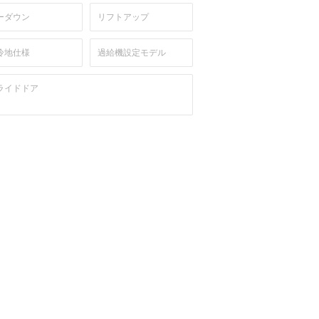
ーダウン
リフトアップ
冷地仕様
過給機設定モデル
ライドドア