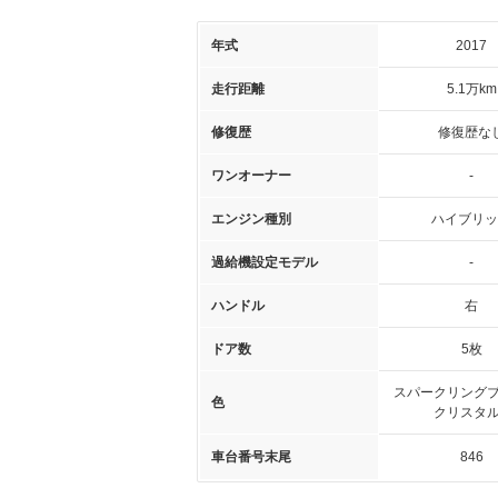
年式
2017
走行距離
5.1万km
修復歴
修復歴な
ワンオーナー
-
エンジン種別
ハイブリッ
過給機設定モデル
-
ハンドル
右
ドア数
5枚
スパークリングブ
色
クリスタル
車台番号末尾
846