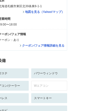
住所
北海道札幌市東区北39条東8-1-1
地図を見る（Yahoo!マップ）
営業時間
09:00〜18:00
クーポン/フェア情報
クーポン：あり
クーポン/フェア情報詳細を見る
装備
ワステ
パワーウィンドウ
アコン/クーラー
Wエアコン
ーレス
スマートキー
ーナビ