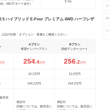
5.7m
km/L（WLTCモード走行）
ロ
寒
5 ハイブリッド E-Four プレミアム 4WD ハーフレザ
）
ス
。上記の仕様・オプション・装備もご確認ください。
-
Aプラン
Bプラン
ン
希望ナンバープラン
防錆アンダーコート
254
256
.4
.2
万円
万円
万円
10
.2
万円
12
.0
万円
円
244
.2
万円
244
.2
万円
販売店
。
保証付
保証付
詳細については、販売店に
詳細については、販売店に