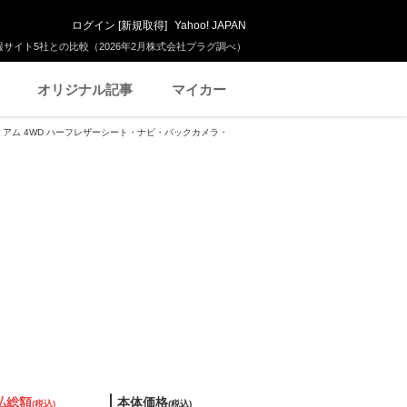
ログイン
[
新規取得
]
Yahoo! JAPAN
サイト5社との比較（2026年2月株式会社プラグ調べ）
オリジナル記事
マイカー
 プレミアム 4WD ハーフレザーシート・ナビ・バックカメラ・
払総額
本体価格
(税込)
(税込)