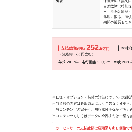
保証
保証距離：無制限
自然故障（特別保
＋一般保証部品）
修理に限る。有償
期間の延長もでき
252
支払総額
.9
本体
万円
(税込)
（諸経費8.7万円含む）
年式
2017年
走行距離
5.1万km
車検
2026
※仕様・オプション・装備の詳細については各販
※当情報の内容は各販売店により予告なく変更され
当コンテンツの完全性、無誤謬性を保証するも
※コンテンツもしくはデータの全部または一部を
カーセンサーの支払総額は店頭乗り出し価格で