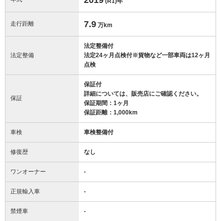
(R1)
年
7.9
走行距離
万km
法定整備付
法定整備
法定24ヶ月点検付※貨物など一部車両は12ヶ月
点検
保証付
詳細については、販売店にご確認ください。
保証
保証期間：1ヶ月
保証距離：1,000km
車検
車検整備付
修復歴
なし
ワンオーナー
-
正規輸入車
-
禁煙車
-