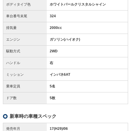
ボディタイプ色
ホワイトパールクリスタルシャイン
車台番号末尾
324
排気量
2000cc
エンジン
ガソリン(ハイオク)
駆動方式
2WD
ハンドル
右
ミッション
インパネ6AT
乗車定員
5名
ドア数
5枚
新車時の車種スペック
発売年月
17(H29)/06