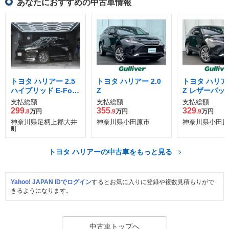
あなたにおすすめの中古車情報
トヨタ ハリアー 2.5
トヨタ ハリアー 2.0
トヨタ ハリアー
ハイブリッド E-Four
Z
Z レザーパッ
プレミアム 4WD
支払総額
支払総額
支払総額
299
355
329
.8
万円
.9
万円
.9
万円
神奈川県足柄上郡大井
神奈川県小田原市
神奈川県小田原
町
トヨタ ハリアーの中古車をもっと見る
Yahoo! JAPAN IDでログイン
するとお気に入りに登録や複数見積もりがで
きるようになります。
中古車トップへ