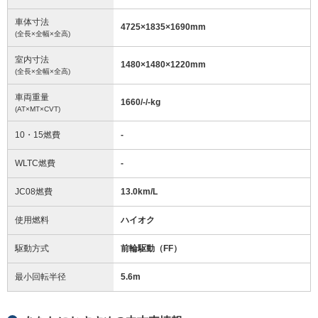
車体寸法
4725
×
1835
×
1690
mm
(全長×全幅×全高)
室内寸法
1480
×
1480
×
1220
mm
(全長×全幅×全高)
車両重量
1660/-/-
kg
(AT×MT×CVT)
10・15燃費
-
WLTC燃費
-
JC08燃費
13.0km/L
使用燃料
ハイオク
駆動方式
前輪駆動（FF）
最小回転半径
5.6
m