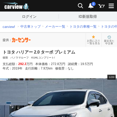
carview!
検索
通知
i
ログイン
ID新規取得
中古車トップ
メーカー一覧
トヨタの車種一覧
トヨタの
carview!
提供：
お気に入り
最近見た
一覧を見る
中古車
トヨタ ハリアー 2.0 ターボ プレミアム
後期 パノラマルーフ KUHLコンプリート/
支払総額：
292.3
万円
本体価格：
272.8
万円
諸経費：
19.5
万円
年式：
2019
年
走行距離：
7.9
万km
修復歴：
なし
1
/
20