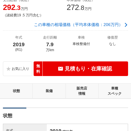
292
272
.3
.8
万円
万円
（諸経費19 .5 万円含む）
この車種の相場価格（平均本体価格：206万円）
年式
走行距離
車検
修復歴
2019
7.9
車検整備付
なし
(R1)
万km
無
見積もり・在庫確認
料
販売店
車種
状態
装備
情報
スペック
状態
2019
年式