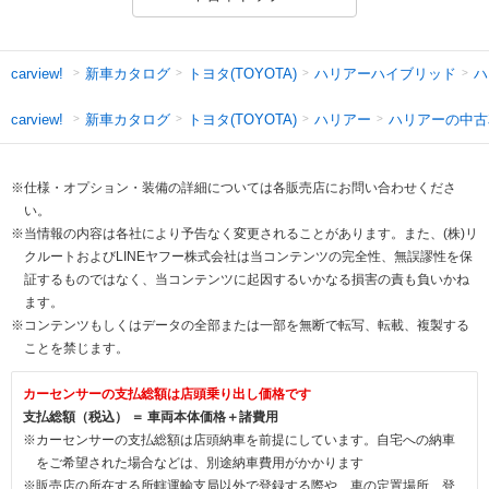
新車カタログ
トヨタ(TOYOTA)
ハリアーハイブリッド
ハ
carview!
新車カタログ
トヨタ(TOYOTA)
ハリアー
ハリアーの中古
carview!
※仕様・オプション・装備の詳細については各販売店にお問い合わせくださ
い。
※当情報の内容は各社により予告なく変更されることがあります。また、(株)リ
クルートおよびLINEヤフー株式会社は当コンテンツの完全性、無誤謬性を保
証するものではなく、当コンテンツに起因するいかなる損害の責も負いかね
ます。
※コンテンツもしくはデータの全部または一部を無断で転写、転載、複製する
ことを禁じます。
カーセンサーの支払総額は店頭乗り出し価格です
支払総額（税込） ＝ 車両本体価格＋諸費用
※カーセンサーの支払総額は店頭納車を前提にしています。自宅への納車
をご希望された場合などは、別途納車費用がかかります
※販売店の所在する所轄運輸支局以外で登録する際や、車の定置場所、登