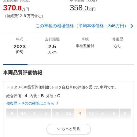
370
358
.8
.0
万円
万円
（諸経費12 .8 万円含む）
この車種の相場価格（平均本体価格：346万円）
年式
走行距離
車検
修復歴
2023
2.5
車検整備付
なし
(R5)
万km
車両品質評価情報
トヨタU-Car品質評価制度(トヨタ自動車)の評価を受けた車両です。
4
B
C
総合評価：
内装：
外装：
修復歴・キズの確認はこちら
R
RA
1
2
3
3.5
4
4.5
5
6
S
4
総合評価：
もっと見る
キズ、へこみが少なく、全体的に良好な状態です。