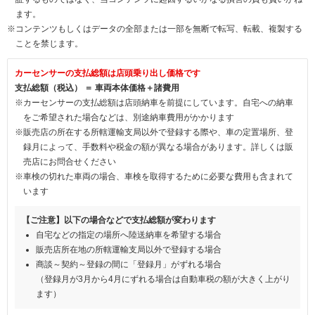
ます。
※コンテンツもしくはデータの全部または一部を無断で転写、転載、複製する
ことを禁じます。
カーセンサーの支払総額は店頭乗り出し価格です
支払総額（税込） ＝ 車両本体価格＋諸費用
※カーセンサーの支払総額は店頭納車を前提にしています。自宅への納車
をご希望された場合などは、別途納車費用がかかります
※販売店の所在する所轄運輸支局以外で登録する際や、車の定置場所、登
録月によって、手数料や税金の額が異なる場合があります。詳しくは販
売店にお問合せください
※車検の切れた車両の場合、車検を取得するために必要な費用も含まれて
います
【ご注意】以下の場合などで支払総額が変わります
自宅などの指定の場所へ陸送納車を希望する場合
販売店所在地の所轄運輸支局以外で登録する場合
商談～契約～登録の間に「登録月」がずれる場合
（登録月が3月から4月にずれる場合は自動車税の額が大きく上がり
ます）