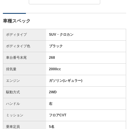
車種スペック
ボディタイプ
SUV・クロカン
ボディタイプ色
ブラック
車台番号末尾
268
排気量
2000cc
エンジン
ガソリン(レギュラー)
駆動方式
2WD
ハンドル
右
ミッション
フロアCVT
乗車定員
5名