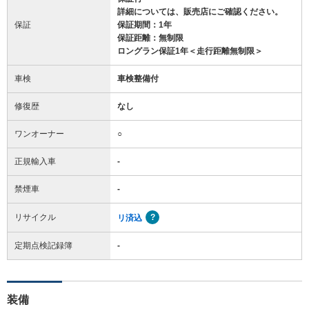
詳細については、販売店にご確認ください。
保証
保証期間：1年
保証距離：無制限
ロングラン保証1年＜走行距離無制限＞
車検
車検整備付
修復歴
なし
ワンオーナー
○
正規輸入車
-
禁煙車
-
リサイクル
リ済込
定期点検記録簿
-
装備