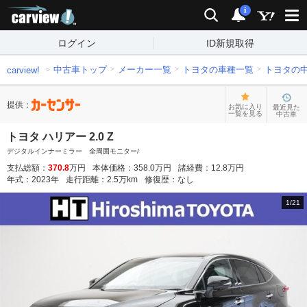
carview!
検索
通知
i
ログイン
ID新規取得
中古車トップ
メーカー一覧
トヨタの車種一覧
トヨタの
carview!
提供：
お気に入り
最近見た
一覧を見る
中古車
トヨタ ハリアー 2.0 Z
デジタルインナーミラー 全周囲モニター/
支払総額：
370.8
万円
本体価格：
358.0
万円
諸経費：
12.8
万円
年式：
2023
年
走行距離：
2.5
万km
修復歴：
なし
1
/
21