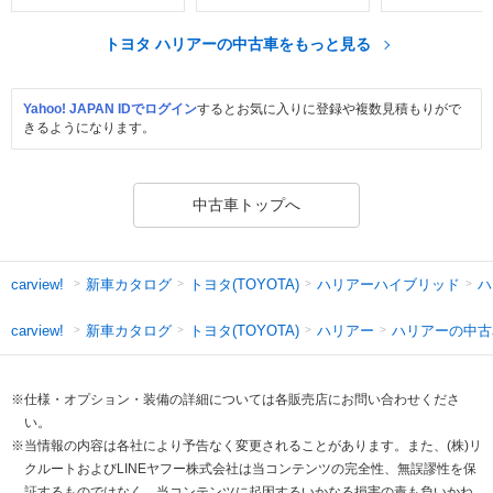
トヨタ ハリアーの中古車をもっと見る
Yahoo! JAPAN IDでログイン
するとお気に入りに登録や複数見積もりがで
きるようになります。
中古車トップへ
新車カタログ
トヨタ(TOYOTA)
ハリアーハイブリッド
ハ
carview!
新車カタログ
トヨタ(TOYOTA)
ハリアー
ハリアーの中古
carview!
※仕様・オプション・装備の詳細については各販売店にお問い合わせくださ
い。
※当情報の内容は各社により予告なく変更されることがあります。また、(株)リ
クルートおよびLINEヤフー株式会社は当コンテンツの完全性、無誤謬性を保
証するものではなく、当コンテンツに起因するいかなる損害の責も負いかね