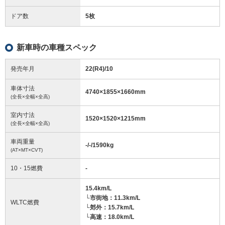
ドア数
5枚
新車時の車種スペック
発売年月
22(R4)/10
車体寸法
4740
×
1855
×
1660
mm
(全長×全幅×全高)
室内寸法
1520
×
1520
×
1215
mm
(全長×全幅×全高)
車両重量
-/-/1590
kg
(AT×MT×CVT)
10・15燃費
-
15.4km/L
└市街地：11.3km/L
WLTC燃費
└郊外：15.7km/L
└高速：18.0km/L