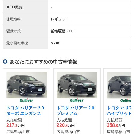
JC08燃費
-
使用燃料
レギュラー
駆動方式
前輪駆動（FF）
最小回転半径
5.7
m
あなたにおすすめの中古車情報
トヨタ ハリアー 2.0
トヨタ ハリアー 2.0
トヨタ ハリアー
ターボ エレガンス
プレミアム
ハイブリッド 
ーパッケージ
支払総額
支払総額
支払総額
217
220
358
.8
万円
.8
万円
.8
万円
広島県福山市
広島県福山市
広島県福山市