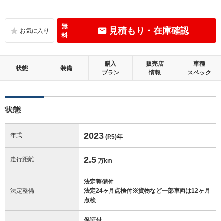
B
内装：
いたみ、汚れなどは少なく、全体的に良好な状態です。
無
見積もり・在庫確認
料
C
外装：
標準的に使用されていて、キズやへこみ等が若干あります。
購入
販売店
車種
状態
装備
プラン
情報
スペック
この中古車の「車両品質評価書」を見る
状態
2023
年式
(R5)
年
2.5
走行距離
万km
法定整備付
法定整備
法定24ヶ月点検付※貨物など一部車両は12ヶ月
点検
保証付