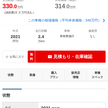
330
314
.0
.0
万円
万円
（諸経費16 .0 万円含む）
この車種の相場価格（平均本体価格：346万円）
年式
走行距離
車検
修復歴
2021
2.4
車検整備付
なし
(R3)
万km
無
見積もり・在庫確認
料
購入
販売店
車種
状態
装備
プラン
情報
スペック
状態
2021
年式