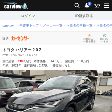
carview!
検索
通知
i
ログイン
ID新規取得
中古車トップ
メーカー一覧
トヨタの車種一覧
トヨタの
carview!
提供：
お気に入り
最近見た
一覧を見る
中古車
トヨタ ハリアー 2.0 Z
EYC ドラレコ/バックカメラ/
支払総額：
330.0
万円
本体価格：
314.0
万円
諸経費：
16.0
万円
年式：
2021
年
走行距離：
2.4
万km
修復歴：
なし
1
/
20