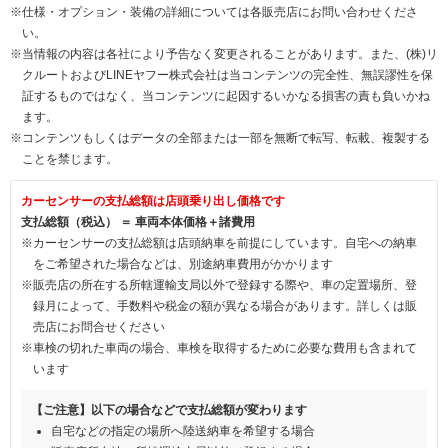
※仕様・オプション・装備の詳細については各販売店にお問い合わせくださ
い。
※当情報の内容は各社により予告なく変更されることがあります。また、(株)リ
クルートおよびLINEヤフー株式会社は当コンテンツの完全性、無誤謬性を保
証するものではなく、当コンテンツに起因するいかなる損害の責も負いかね
ます。
※コンテンツもしくはデータの全部または一部を無断で転写、転載、複製する
ことを禁じます。
カーセンサーの支払総額は店頭乗り出し価格です
支払総額（税込） ＝ 車両本体価格＋諸費用
※カーセンサーの支払総額は店頭納車を前提にしています。自宅への納車
をご希望された場合などは、別途納車費用がかかります
※販売店の所在する所轄運輸支局以外で登録する際や、車の定置場所、登
録月によって、手数料や税金の額が異なる場合があります。詳しくは販
売店にお問合せください
※車検の切れた車両の場合、車検を取得するために必要な費用も含まれて
います
【ご注意】以下の場合などで支払総額が変わります
自宅などの指定の場所へ陸送納車を希望する場合