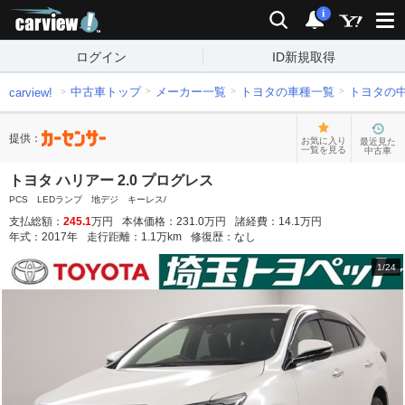
carview!
検索
通知
i
ログイン
ID新規取得
中古車トップ
メーカー一覧
トヨタの車種一覧
トヨタの
carview!
提供：
お気に入り
最近見た
一覧を見る
中古車
トヨタ ハリアー 2.0 プログレス
PCS LEDランプ 地デジ キーレス/
支払総額：
245.1
万円
本体価格：
231.0
万円
諸経費：
14.1
万円
年式：
2017
年
走行距離：
1.1
万km
修復歴：
なし
1
/
24