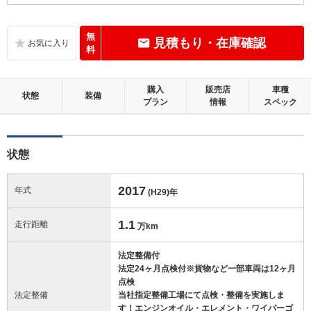
B
内装：
いたみ、汚れなどは少なく、全体的に良好な状態です。
無
見積もり・在庫確認
料
C
外装：
標準的に使用されていて、キズやへこみ等が若干あります。
購入
販売店
車種
状態
装備
プラン
情報
スペック
この中古車の「車両品質評価書」を見る
状態
2017
年式
(H29)
年
1.1
走行距離
万km
法定整備付
法定24ヶ月点検付※貨物など一部車両は12ヶ月
点検
法定整備
当社指定整備工場にて点検・整備を実施しま
す！エンジンオイル・エレメント・ワイパーゴ