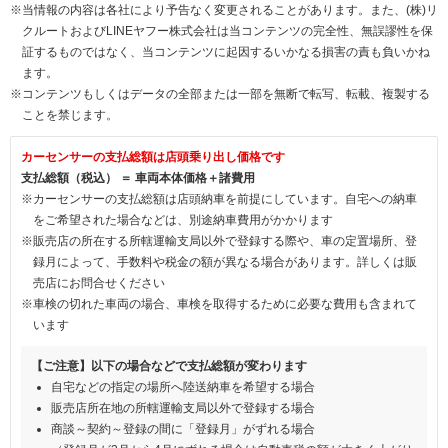
※当情報の内容は各社により予告なく変更されることがあります。また、(株)リ
クルートおよびLINEヤフー株式会社は当コンテンツの完全性、無誤謬性を保
証するものではなく、当コンテンツに起因するいかなる損害の責も負いかね
ます。
※コンテンツもしくはデータの全部または一部を無断で転写、転載、複製する
ことを禁じます。
カーセンサーの支払総額は店頭乗り出し価格です
支払総額（税込） ＝ 車両本体価格＋諸費用
※カーセンサーの支払総額は店頭納車を前提にしています。自宅への納車
をご希望された場合などは、別途納車費用がかかります
※販売店の所在する所轄運輸支局以外で登録する際や、車の定置場所、登
録月によって、手数料や税金の額が異なる場合があります。詳しくは販
売店にお問合せください
※車検の切れた車両の場合、車検を取得するために必要な費用も含まれて
います
【ご注意】以下の場合などで支払総額が変わります
自宅などの指定の場所へ陸送納車を希望する場合
販売店所在地の所轄運輸支局以外で登録する場合
商談～契約～登録の間に「登録月」がずれる場合