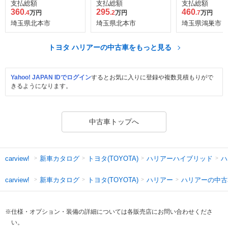
ーパッケージ
ッド Z E-Fou
支払総額
支払総額
支払総額
360
295
460
.4
万円
.2
万円
.7
万円
埼玉県北本市
埼玉県北本市
埼玉県鴻巣市
トヨタ ハリアーの中古車をもっと見る
Yahoo! JAPAN IDでログイン
するとお気に入りに登録や複数見積もりがで
きるようになります。
中古車トップへ
新車カタログ
トヨタ(TOYOTA)
ハリアーハイブリッド
ハ
carview!
新車カタログ
トヨタ(TOYOTA)
ハリアー
ハリアーの中古
carview!
※仕様・オプション・装備の詳細については各販売店にお問い合わせくださ
い。