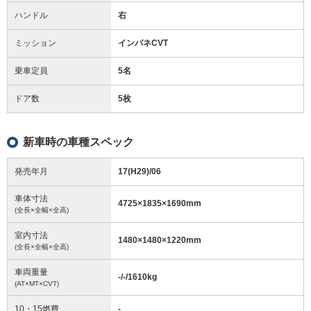
ハンドル
右
ミッション
インパネCVT
乗車定員
5名
ドア数
5枚
新車時の車種スペック
発売年月
17(H29)/06
車体寸法
4725
×
1835
×
1690
mm
(全長×全幅×全高)
室内寸法
1480
×
1480
×
1220
mm
(全長×全幅×全高)
車両重量
-/-/1610
kg
(AT×MT×CVT)
10・15燃費
-