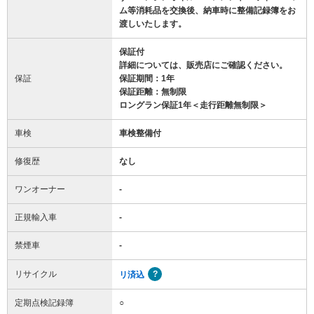
ム等消耗品を交換後、納車時に整備記録簿をお
渡しいたします。
保証付
詳細については、販売店にご確認ください。
保証
保証期間：1年
保証距離：無制限
ロングラン保証1年＜走行距離無制限＞
車検
車検整備付
修復歴
なし
ワンオーナー
-
正規輸入車
-
禁煙車
-
リサイクル
リ済込
定期点検記録簿
○