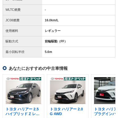
WLTC燃費
-
JC08燃費
16.0km/L
使用燃料
レギュラー
駆動方式
前輪駆動（FF）
最小回転半径
5.6
m
あなたにおすすめの中古車情報
トヨタ ハリアー 2.5
トヨタ ハリアー 2.0
トヨタ ハリアー
ハイブリッド Z レザ
G 4WD
プラグインハ