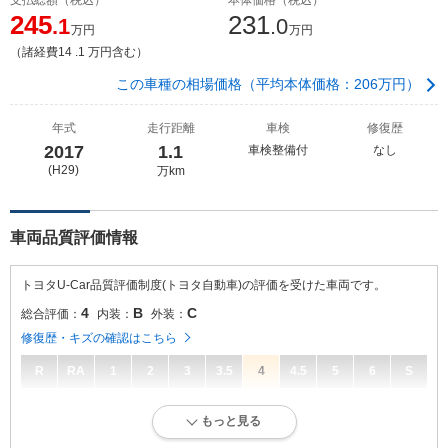
245
231
.1
.0
万円
万円
（諸経費14 .1 万円含む）
この車種の相場価格（平均本体価格：206万円）
年式
走行距離
車検
修復歴
2017
1.1
車検整備付
なし
(H29)
万km
車両品質評価情報
トヨタU-Car品質評価制度(トヨタ自動車)の評価を受けた車両です。
4
B
C
総合評価：
内装：
外装：
修復歴・キズの確認はこちら
R
RA
1
2
3
3.5
4
4.5
5
6
S
4
総合評価：
もっと見る
キズ、へこみが少なく、全体的に良好な状態です。