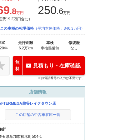
69
250
.8
.6
万円
万円
経費19.2万円含む）
この車種の相場価格
（平均本体価格：346.3万円）
年式
走行距離
車検
修復歴
020年
6.2万km
車検整備無
なし
無
見積もり・在庫確認
料
※お電話番号の入力は不要です。
店舗情報
-AFTERMEGA越谷レイクタウン店
この店舗の中古車在庫一覧
住所
埼玉県草加市柿木町504-1