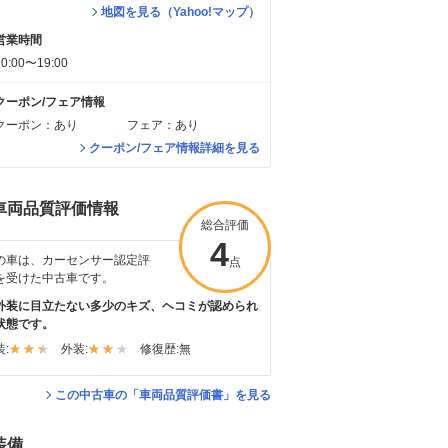
地図を見る（Yahoo!マップ）
営業時間
10:00〜19:00
クーポン/フェア情報
クーポン：あり
フェア：あり
クーポン/フェア情報詳細を見る
車両品質評価情報
総合評価
4
の車は、カーセンサー認定評
点
を受けた中古車です。
外装に目立たない多少のキズ、ヘコミが認められ
状態です。
:
外装:
修復歴:
無
この中古車の「車両品質評価書」を見る
装備