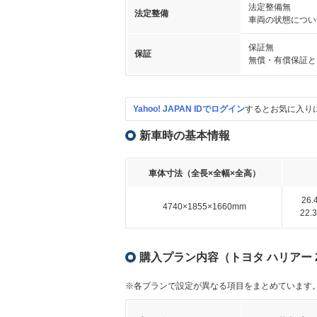
法定整備無
法定整備
車両の状態につい
保証無
保証
無償・有償保証と
Yahoo! JAPAN IDでログイン
するとお気に入り
新車時の基本情報
車体寸法（全長×全幅×全高）
26
4740×1855×1660mm
22
購入プラン内容（トヨタ ハリアー 2
※各プランで設定が異なる項目をまとめています