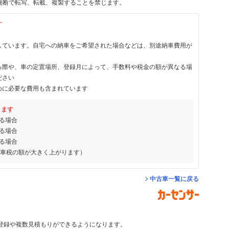
無断で転写、転載、複製することを禁じます。
す
しています。自宅への納車をご希望された場合などは、別途納車費用が
る際や、車の定置場所、登録月によって、手数料や税金の額が異なる場
ださい
めに必要な費用も含まれています
ります
る場合
る場合
る場合
動車税の額が大きく上がります）
中古車一覧に戻る
登録や複数見積もりができるようになります。