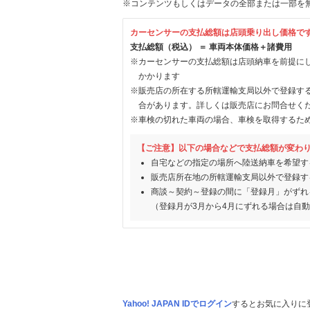
※コンテンツもしくはデータの全部または一部を
カーセンサーの支払総額は店頭乗り出し価格で
支払総額（税込） ＝ 車両本体価格＋諸費用
※カーセンサーの支払総額は店頭納車を前提に
かかります
※販売店の所在する所轄運輸支局以外で登録す
合があります。詳しくは販売店にお問合せく
※車検の切れた車両の場合、車検を取得するた
【ご注意】以下の場合などで支払総額が変わ
自宅などの指定の場所へ陸送納車を希望す
販売店所在地の所轄運輸支局以外で登録す
商談～契約～登録の間に「登録月」がずれ
（登録月が3月から4月にずれる場合は自
Yahoo! JAPAN IDでログイン
するとお気に入りに