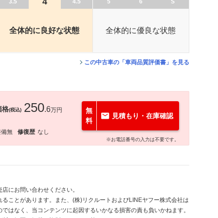
4
3.5
4.5
5
6
S
全体的に良好な状態
全体的に優良な状態
この中古車の「車両品質評価書」を見る
250
価格
.6
万円
無
(税込)
見積もり・在庫確認
料
整備無
修復歴
なし
※お電話番号の入力は不要です。
売店にお問い合わせください。
ることがあります。また、(株)リクルートおよびLINEヤフー株式会社は
のではなく、当コンテンツに起因するいかなる損害の責も負いかねます。