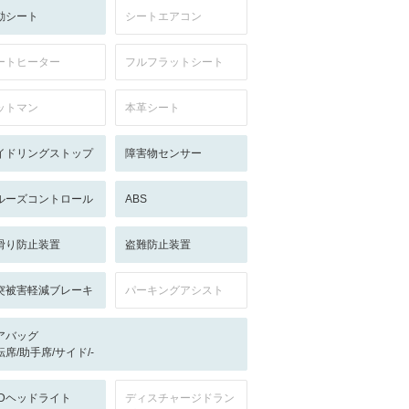
動シート
シートエアコン
ートヒーター
フルフラットシート
ットマン
本革シート
イドリングストップ
障害物センサー
ルーズコントロール
ABS
滑り防止装置
盗難防止装置
突被害軽減ブレーキ
パーキングアシスト
アバッグ
転席/助手席/サイド/-
EDヘッドライト
ディスチャージドラン