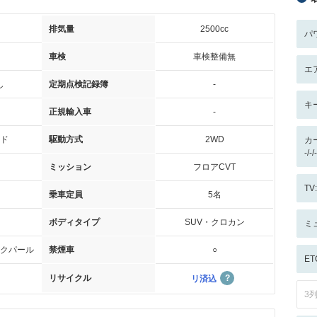
排気量
2500cc
パ
車検
車検整備無
エ
し
定期点検記録簿
-
キ
正規輸入車
-
ド
駆動方式
2WD
カ
-/
ミッション
フロアCVT
T
乗車定員
5名
ボディタイプ
SUV・クロカン
ミ
クパール
禁煙車
○
ET
リサイクル
リ済込
3