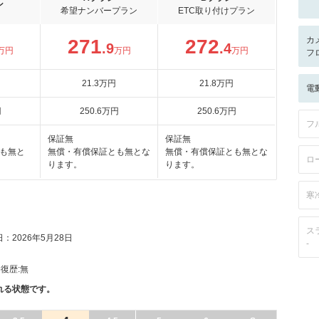
ン
希望ナンバープラン
ETC取り付けプラン
カ
271
272
.9
.4
万円
万円
万円
フ
21
.3
万円
21
.8
万円
電
円
250
.6
万円
250
.6
万円
フ
保証無
保証無
も無と
無償・有償保証とも無とな
無償・有償保証とも無とな
ロ
ります。
ります。
寒
ス
：2026年5月28日
-
復歴:
無
れる状態です。