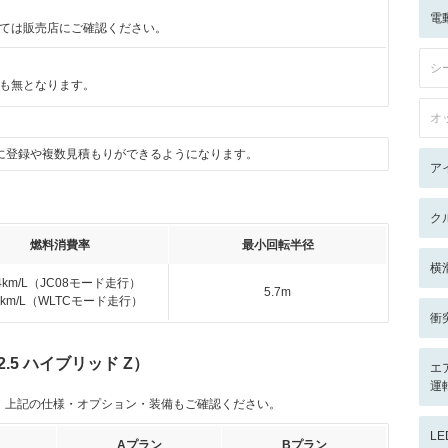
電
ては販売店にご確認ください。
シ
も無となります。
オ
に登録や複数見積もりができるようになります。
ア
ク
燃料消費率
最小回転半径
横
.4km/L（JC08モード走行）
5.7m
.3km/L（WLTCモード走行）
衝
.5 ハイブリッド Z）
エ
運
。上記の仕様・オプション・装備もご確認ください。
L
Aプラン
Bプラン