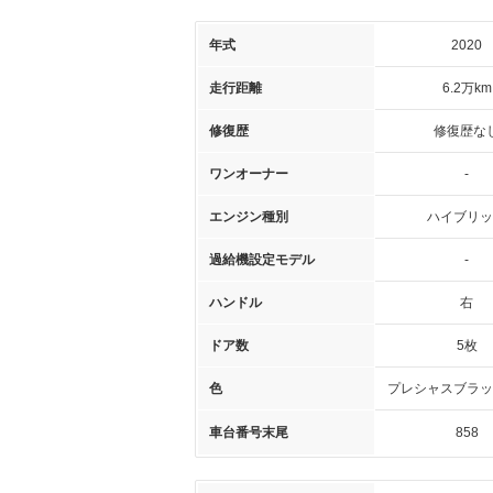
年式
2020
走行距離
6.2万km
修復歴
修復歴な
ワンオーナー
-
エンジン種別
ハイブリッ
過給機設定モデル
-
ハンドル
右
ドア数
5枚
色
プレシャスブラッ
車台番号末尾
858