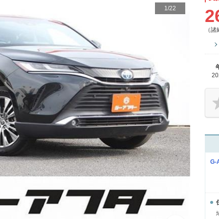
1
/
22
2
（諸
2
G