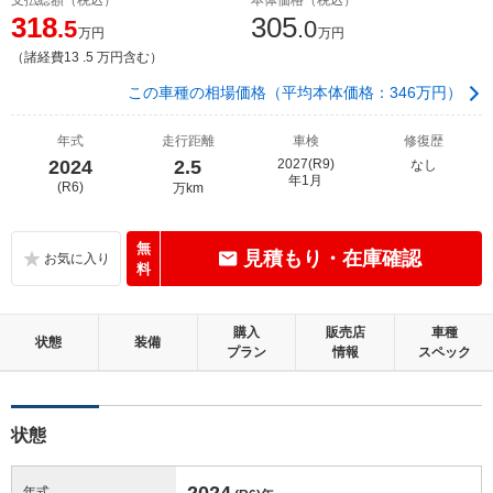
318
305
.5
.0
万円
万円
（諸経費13 .5 万円含む）
この車種の相場価格（平均本体価格：346万円）
年式
走行距離
車検
修復歴
2024
2.5
2027(R9)
なし
年1月
(R6)
万km
無
見積もり・在庫確認
料
購入
販売店
車種
状態
装備
プラン
情報
スペック
状態
2024
年式