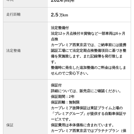
(R6)
年
2.5
走行距離
万km
法定整備付
法定12ヶ月点検付※貨物など一部車両は6ヶ月
点検
カープレミア西東京店では、ご納車前には提携
法定整備
認証工場にて法定定期点検整備項目に基づき整
備を実施致します。また記録簿を発行致しま
す。
整備時に発生した追加整備のご料金は発生しま
せんのでご安心下さい。
保証付
詳細については、販売店にご確認ください。
保証期間：2年
保証距離：無制限
カープレミア故障保証は東証プライム上場の
「プレミアグループ」が提供する自動車保証サ
ービスです。
保証
保証費用は本体価格に含まれています。
カープレミア西東京店ではプラチナプラン（保