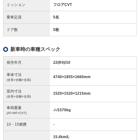
ミッション
フロアCVT
乗車定員
5名
ドア数
5枚
新車時の車種スペック
発売年月
22(R4)/10
車体寸法
4740
×
1855
×
1660
mm
(全長×全幅×全高)
室内寸法
1520
×
1520
×
1215
mm
(全長×全幅×全高)
車両重量
-/-/1570
kg
(AT×MT×CVT)
10・15燃費
-
15.4km/L