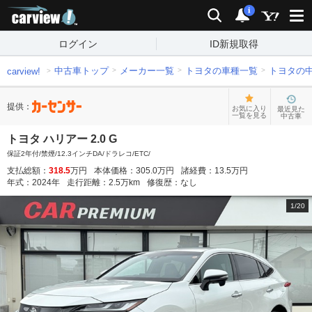
carview!
検索
通知
i
ログイン
ID新規取得
中古車トップ
メーカー一覧
トヨタの車種一覧
トヨタの
carview!
提供：
お気に入り
最近見た
一覧を見る
中古車
トヨタ ハリアー 2.0 G
保証2年付/禁煙/12.3インチDA/ドラレコ/ETC/
支払総額：
318.5
万円
本体価格：
305.0
万円
諸経費：
13.5
万円
年式：
2024
年
走行距離：
2.5
万km
修復歴：
なし
1
/
20