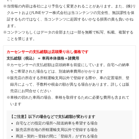
※当情報の内容は各社により予告なく変更されることがあります。また、(株)リ
クルートおよびLINEヤフー株式会社は当コンテンツの完全性、無誤謬性を保
証するものではなく、当コンテンツに起因するいかなる損害の責も負いかね
ます。
※コンテンツもしくはデータの全部または一部を無断で転写、転載、複製する
ことを禁じます。
カーセンサーの支払総額は店頭乗り出し価格です
支払総額（税込） ＝ 車両本体価格＋諸費用
※カーセンサーの支払総額は店頭納車を前提にしています。自宅への納車
をご希望された場合などは、別途納車費用がかかります
※販売店の所在する所轄運輸支局以外で登録する際や、車の定置場所、登
録月によって、手数料や税金の額が異なる場合があります。詳しくは販
売店にお問合せください
※車検の切れた車両の場合、車検を取得するために必要な費用も含まれて
います
【ご注意】以下の場合などで支払総額が変わります
自宅などの指定の場所へ陸送納車を希望する場合
販売店所在地の所轄運輸支局以外で登録する場合
商談～契約～登録の間に「登録月」がずれる場合