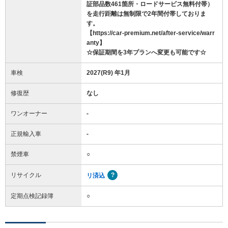
証部品数461箇所・ロードサービス無料付帯）
を走行距離は無制限で2年間付帯しておりま
す。
【https://car-premium.net/after-service/warr
anty】
☆保証期間を3年プランへ変更も可能です☆
車検
2027(R9) 年1月
修復歴
なし
ワンオーナー
-
正規輸入車
-
禁煙車
○
リサイクル
リ済込
定期点検記録簿
○