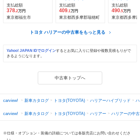
Z レザーパッケージ
ッド Z E-Fou
支払総額
支払総額
支払総額
4WD
378
409
490
.2
万円
.1
万円
.5
万円
東京都福生市
東京都西多摩郡瑞穂町
東京都西多摩郡
トヨタ ハリアーの中古車をもっと見る
Yahoo! JAPAN IDでログイン
するとお気に入りに登録や複数見積もりがで
きるようになります。
中古車トップへ
新車カタログ
トヨタ(TOYOTA)
ハリアーハイブリッド
ハ
carview!
新車カタログ
トヨタ(TOYOTA)
ハリアー
ハリアーの中古
carview!
※仕様・オプション・装備の詳細については各販売店にお問い合わせくださ
い。