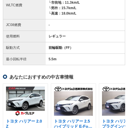
└市街地：11.3km/L
WLTC燃費
└郊外：15.7km/L
└高速：18.0km/L
JC08燃費
-
使用燃料
レギュラー
駆動方式
前輪駆動（FF）
最小回転半径
5.5
m
あなたにおすすめの中古車情報
トヨタ ハリアー 2.0
トヨタ ハリアー 2.5
トヨタ ハリアー
Z
ハイブリッド E-Four
プラグインハ