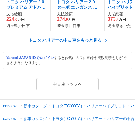
トヨタ ハリアー 2.0
トヨタ ハリアー 2.0
トヨタ ハリアー
プレミアム アドバン
ターボ エレガンス G
ハイブリッド 
ストパッケージ
R スポーツ 4WD
支払総額
支払総額
支払総額
224
274
373
.0
万円
.9
万円
.4
万円
埼玉県戸田市
埼玉県川口市
埼玉県さいたま
トヨタ ハリアーの中古車をもっと見る
Yahoo! JAPAN IDでログイン
するとお気に入りに登録や複数見積もりがで
きるようになります。
中古車トップへ
新車カタログ
トヨタ(TOYOTA)
ハリアーハイブリッド
ハ
carview!
新車カタログ
トヨタ(TOYOTA)
ハリアー
ハリアーの中古
carview!