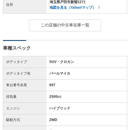
埼玉県戸田市新曽2271
住所
地図を見る（Yahoo!マップ）
この店舗の中古車在庫一覧
車種スペック
ボディタイプ
SUV・クロカン
ボディタイプ色
パールマイカ
車台番号末尾
697
排気量
2500cc
エンジン
ハイブリッド
駆動方式
2WD