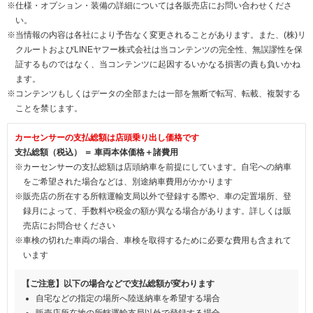
※仕様・オプション・装備の詳細については各販売店にお問い合わせくださ
い。
※当情報の内容は各社により予告なく変更されることがあります。また、(株)リ
クルートおよびLINEヤフー株式会社は当コンテンツの完全性、無誤謬性を保
証するものではなく、当コンテンツに起因するいかなる損害の責も負いかね
ます。
※コンテンツもしくはデータの全部または一部を無断で転写、転載、複製する
ことを禁じます。
カーセンサーの支払総額は店頭乗り出し価格です
支払総額（税込） ＝ 車両本体価格＋諸費用
※カーセンサーの支払総額は店頭納車を前提にしています。自宅への納車
をご希望された場合などは、別途納車費用がかかります
※販売店の所在する所轄運輸支局以外で登録する際や、車の定置場所、登
録月によって、手数料や税金の額が異なる場合があります。詳しくは販
売店にお問合せください
※車検の切れた車両の場合、車検を取得するために必要な費用も含まれて
います
【ご注意】以下の場合などで支払総額が変わります
自宅などの指定の場所へ陸送納車を希望する場合
販売店所在地の所轄運輸支局以外で登録する場合