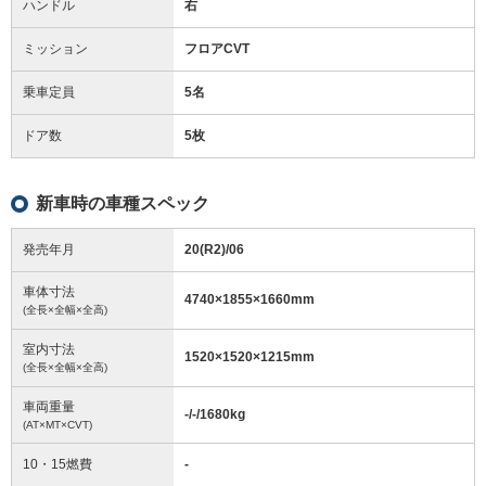
ハンドル
右
ミッション
フロアCVT
乗車定員
5名
ドア数
5枚
新車時の車種スペック
発売年月
20(R2)/06
車体寸法
4740
×
1855
×
1660
mm
(全長×全幅×全高)
室内寸法
1520
×
1520
×
1215
mm
(全長×全幅×全高)
車両重量
-/-/1680
kg
(AT×MT×CVT)
10・15燃費
-