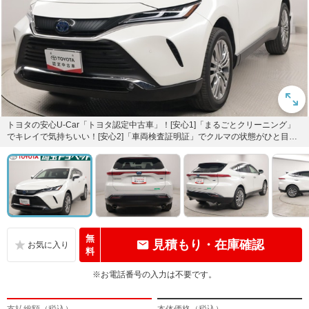
トヨタの安心U-Car「トヨタ認定中古車」！[安心1]「まるごとクリーニング」
でキレイで気持ちいい！[安心2]「車両検査証明証」でクルマの状態がひと目で
わかる！[安心3]...
無
見積もり・在庫確認
料
※お電話番号の入力は不要です。
支払総額（税込）
本体価格（税込）