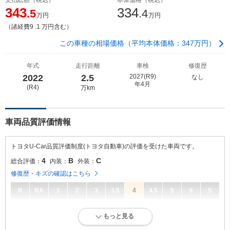
343
334
.5
.4
万円
万円
（諸経費9 .1 万円含む）
この車種の相場価格（平均本体価格：347万円）
年式
走行距離
車検
修復歴
2022
2.5
2027(R9)
なし
年4月
(R4)
万km
車両品質評価情報
トヨタU-Car品質評価制度(トヨタ自動車)の評価を受けた車両です。
4
B
C
総合評価：
内装：
外装：
修復歴・キズの確認はこちら
R
RA
1
2
3
3.5
4
4.5
5
6
S
4
総合評価：
もっと見る
キズ、へこみが少なく、全体的に良好な状態です。