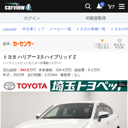
carview!
検索
通知
i
ログイン
ID新規取得
中古車トップ
メーカー一覧
トヨタの車種一覧
トヨタの
carview!
提供：
お気に入り
最近見た
一覧を見る
中古車
トヨタ ハリアー 2.5 ハイブリッド Z
パノラミックビューモニター付電動リヤゲー/
支払総額：
343.5
万円
本体価格：
334.4
万円
諸経費：
9.1
万円
年式：
2022
年
走行距離：
2.5
万km
修復歴：
なし
1
/
22