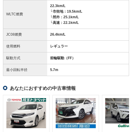
22.3km/L
└市街地：19.5km/L
WLTC燃費
└郊外：25.1km/L
└高速：22.1km/L
JC08燃費
26.4km/L
使用燃料
レギュラー
駆動方式
前輪駆動（FF）
最小回転半径
5.7
m
あなたにおすすめの中古車情報