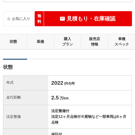
B
内装：
いたみ、汚れなどは少なく、全体的に良好な状態です。
無
見積もり・在庫確認
料
C
外装：
標準的に使用されていて、キズやへこみ等が若干あります。
購入
販売店
車種
状態
装備
プラン
情報
スペック
この中古車の「車両品質評価書」を見る
状態
2022
年式
(R4)
年
2.5
走行距離
万km
法定整備付
法定整備
法定12ヶ月点検付※貨物など一部車両は6ヶ月
点検
保証付