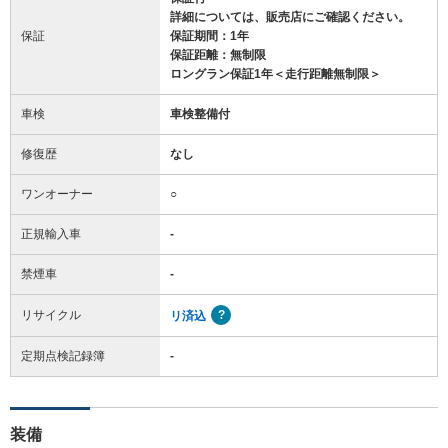
詳細については、販売店にご確認ください。
保証
保証期間：1年
保証距離：無制限
ロングラン保証1年＜走行距離無制限＞
車検
車検整備付
修復歴
なし
ワンオーナー
○
正規輸入車
-
禁煙車
-
リサイクル
リ済込
定期点検記録簿
-
装備