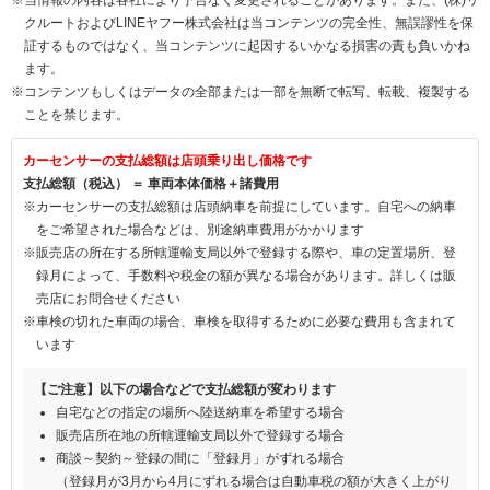
クルートおよびLINEヤフー株式会社は当コンテンツの完全性、無誤謬性を保
証するものではなく、当コンテンツに起因するいかなる損害の責も負いかね
ます。
※コンテンツもしくはデータの全部または一部を無断で転写、転載、複製する
ことを禁じます。
カーセンサーの支払総額は店頭乗り出し価格です
支払総額（税込） ＝ 車両本体価格＋諸費用
※カーセンサーの支払総額は店頭納車を前提にしています。自宅への納車
をご希望された場合などは、別途納車費用がかかります
※販売店の所在する所轄運輸支局以外で登録する際や、車の定置場所、登
録月によって、手数料や税金の額が異なる場合があります。詳しくは販
売店にお問合せください
※車検の切れた車両の場合、車検を取得するために必要な費用も含まれて
います
【ご注意】以下の場合などで支払総額が変わります
自宅などの指定の場所へ陸送納車を希望する場合
販売店所在地の所轄運輸支局以外で登録する場合
商談～契約～登録の間に「登録月」がずれる場合
（登録月が3月から4月にずれる場合は自動車税の額が大きく上がり