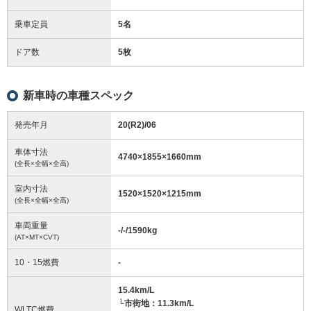
乗車定員
5名
ドア数
5枚
新車時の車種スペック
発売年月
20(R2)/06
車体寸法
4740
×
1855
×
1660
mm
(全長×全幅×全高)
室内寸法
1520
×
1520
×
1215
mm
(全長×全幅×全高)
車両重量
-/-/1590
kg
(AT×MT×CVT)
10・15燃費
-
15.4km/L
└市街地：11.3km/L
WLTC燃費