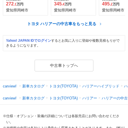
272
345
495
.1
万円
.4
万円
.2
万円
愛知県岡崎市
愛知県岡崎市
愛知県岡崎市
トヨタ ハリアーの中古車をもっと見る
Yahoo! JAPAN IDでログイン
するとお気に入りに登録や複数見積もりがで
きるようになります。
中古車トップへ
新車カタログ
トヨタ(TOYOTA)
ハリアーハイブリッド
ハ
carview!
新車カタログ
トヨタ(TOYOTA)
ハリアー
ハリアーの中古
carview!
※仕様・オプション・装備の詳細については各販売店にお問い合わせくださ
い。
※当情報の内容は各社により予告なく変更されることがあります。また、(株)リ