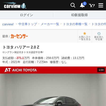
carview!
検索
通知
i
ログイン
ID新規取得
中古車トップ
メーカー一覧
トヨタの車種一覧
トヨタの
carview!
提供：
お気に入り
最近見た
一覧を見る
中古車
トヨタ ハリアー 2.0 Z
ロングラン保証付きトヨタ認定中古車/
支払総額：
271.1
万円
本体価格：
258.0
万円
諸経費：
13.1
万円
年式：
2021
年
走行距離：
7.2
万km
修復歴：
なし
1
/
30