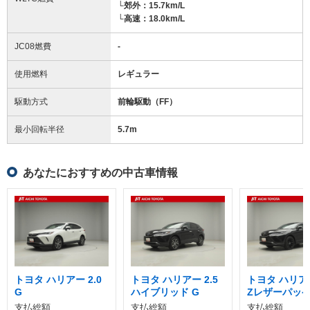
└郊外：15.7km/L
└高速：18.0km/L
JC08燃費
-
使用燃料
レギュラー
駆動方式
前輪駆動（FF）
最小回転半径
5.7
m
あなたにおすすめの中古車情報
トヨタ ハリアー 2.0
トヨタ ハリアー 2.5
トヨタ ハリアー
G
ハイブリッド G
Zレザーパッ
支払総額
支払総額
支払総額