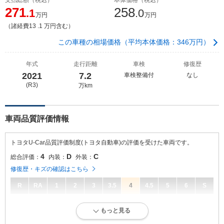
271
258
.1
.0
万円
万円
（諸経費13 .1 万円含む）
この車種の相場価格（平均本体価格：346万円）
年式
走行距離
車検
修復歴
2021
7.2
車検整備付
なし
(R3)
万km
車両品質評価情報
トヨタU-Car品質評価制度(トヨタ自動車)の評価を受けた車両です。
4
D
C
総合評価：
内装：
外装：
修復歴・キズの確認はこちら
R
RA
1
2
3
3.5
4
4.5
5
6
S
4
総合評価：
もっと見る
キズ、へこみが少なく、全体的に良好な状態です。