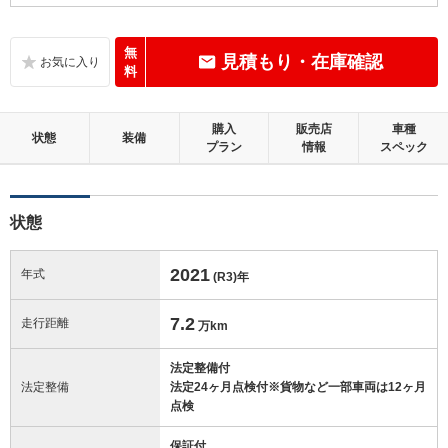
D
内装：
気になる使用感やいたみが複数あります。
無
見積もり・在庫確認
料
C
外装：
標準的に使用されていて、キズやへこみ等が若干あります。
購入
販売店
車種
状態
装備
プラン
情報
スペック
この中古車の「車両品質評価書」を見る
状態
2021
年式
(R3)
年
7.2
走行距離
万km
法定整備付
法定整備
法定24ヶ月点検付※貨物など一部車両は12ヶ月
点検
保証付