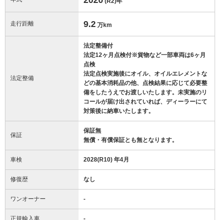
(R2)
年
9.2
走行距離
万km
法定整備付
法定12ヶ月点検付※貨物など一部車両は6ヶ月
点検
法定点検実施後にオイル、オイルエレメントな
法定整備
どの基本消耗品の他、点検結果に応じて必要整
備をしたうえでお渡しいたします。未実施のリ
コールが届け出されていれば、ディーラーにて
対策後に納車いたします。
保証無
保証
無償・有償保証とも無となります。
車検
2028(R10) 年4月
修復歴
なし
ワンオーナー
-
正規輸入車
-