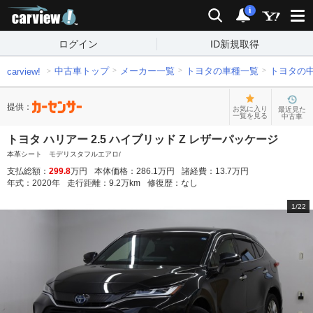
carview!
検索
通知
i
ログイン
ID新規取得
中古車トップ
メーカー一覧
トヨタの車種一覧
トヨタの
carview!
提供：
お気に入り
最近見た
一覧を見る
中古車
トヨタ ハリアー 2.5 ハイブリッド Z レザーパッケージ
本革シート モデリスタフルエアロ/
支払総額：
299.8
万円
本体価格：
286.1
万円
諸経費：
13.7
万円
年式：
2020
年
走行距離：
9.2
万km
修復歴：
なし
1
/
22