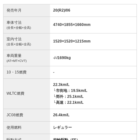
発売年月
20(R2)/06
車体寸法
4740
×
1855
×
1660
mm
(全長×全幅×全高)
室内寸法
1520
×
1520
×
1215
mm
(全長×全幅×全高)
車両重量
-/-/1690
kg
(AT×MT×CVT)
10・15燃費
-
22.3km/L
└市街地：19.5km/L
WLTC燃費
└郊外：25.1km/L
└高速：22.1km/L
JC08燃費
26.4km/L
使用燃料
レギュラー
駆動方式
前輪駆動（FF）