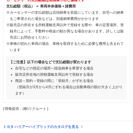
支払総額（税込） ＝ 車両本体価格＋諸費用
※カーセンサーの支払総額は店頭納車を前提にしています。自宅への納車
をご希望された場合などは、別途納車費用がかかります
※販売店の所在する所轄運輸支局以外で登録する際や、車の定置場所、登
録月によって、手数料や税金の額が異なる場合があります。詳しくは販
売店にお問合せください
※車検の切れた車両の場合、車検を取得するために必要な費用も含まれて
います
【ご注意】以下の場合などで支払総額が変わります
自宅などの指定の場所へ陸送納車を希望する場合
販売店所在地の所轄運輸支局以外で登録する場合
商談～契約～登録の間に「登録月」がずれる場合
（登録月が3月から4月にずれる場合は自動車税の額が大きく上がり
ます）
[ 情報提供：(株)リクルート ]
トヨタ ハリアーハイブリッドのカタログを見る