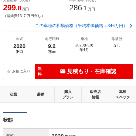
299
286
.8
.1
万円
万円
（諸経費13 .7 万円含む）
この車種の相場価格（平均本体価格：346万円）
年式
走行距離
車検
修復歴
2020
9.2
2028(R10)
なし
年4月
(R2)
万km
無
見積もり・在庫確認
料
購入
販売店
車種
状態
装備
プラン
情報
スペック
状態
2020
年式