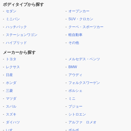
ボディタイプから探す
セダン
オープンカー
ミニバン
SUV・クロカン
ハッチバック
クーペ・スポーツカー
ステーションワゴン
軽自動車
ハイブリッド
その他
メーカーから探す
トヨタ
メルセデス・ベンツ
レクサス
BMW
日産
アウディ
ホンダ
フォルクスワーゲン
三菱
ポルシェ
マツダ
ミニ
スバル
プジョー
スズキ
シトロエン
ダイハツ
アルファ ロメオ
いすゞ
ボルボ