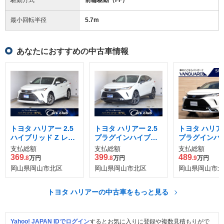
最小回転半径
5.7
m
あなたにおすすめの中古車情報
トヨタ ハリアー 2.5
トヨタ ハリアー 2.5
トヨタ ハリアー
ハイブリッド Z レザ
プラグインハイブリ
プラグインハ
ーパッケージ
ッド Z E-Four 4WD
ッド Z E-Fou
支払総額
支払総額
支払総額
369
399
489
.8
万円
.8
万円
.9
万円
岡山県岡山市北区
岡山県岡山市北区
岡山県岡山市北
トヨタ ハリアーの中古車をもっと見る
Yahoo! JAPAN IDでログイン
するとお気に入りに登録や複数見積もりがで