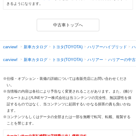
きるようになります。
中古車トップへ
新車カタログ
トヨタ(TOYOTA)
ハリアーハイブリッド
ハ
carview!
新車カタログ
トヨタ(TOYOTA)
ハリアー
ハリアーの中古
carview!
※仕様・オプション・装備の詳細については各販売店にお問い合わせくださ
い。
※当情報の内容は各社により予告なく変更されることがあります。また、(株)リ
クルートおよびLINEヤフー株式会社は当コンテンツの完全性、無誤謬性を保
証するものではなく、当コンテンツに起因するいかなる損害の責も負いかね
ます。
※コンテンツもしくはデータの全部または一部を無断で転写、転載、複製する
ことを禁じます。
カーセンサーの支払総額は店頭乗り出し価格です