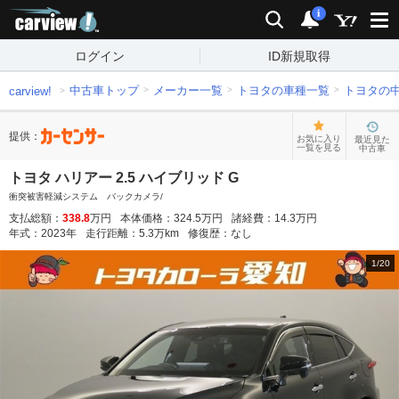
carview!
検索
通知
i
ログイン
ID新規取得
中古車トップ
メーカー一覧
トヨタの車種一覧
トヨタの
carview!
提供：
お気に入り
最近見た
一覧を見る
中古車
トヨタ ハリアー 2.5 ハイブリッド G
衝突被害軽減システム バックカメラ/
支払総額：
338.8
万円
本体価格：
324.5
万円
諸経費：
14.3
万円
年式：
2023
年
走行距離：
5.3
万km
修復歴：
なし
1
/
20