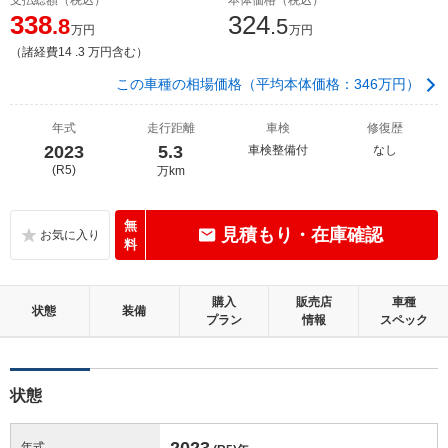
338
324
.8
.5
万円
万円
（諸経費14 .3 万円含む）
この車種の相場価格（平均本体価格：346万円）
年式
走行距離
車検
修復歴
2023
5.3
車検整備付
なし
(R5)
万km
無
見積もり・在庫確認
料
購入
販売店
車種
状態
装備
プラン
情報
スペック
状態
2023
年式