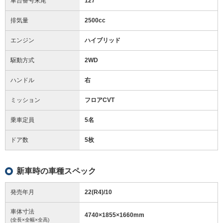
車台番号末尾
127
排気量
2500cc
エンジン
ハイブリッド
駆動方式
2WD
ハンドル
右
ミッション
フロアCVT
乗車定員
5名
ドア数
5枚
新車時の車種スペック
発売年月
22(R4)/10
車体寸法
4740
×
1855
×
1660
mm
(全長×全幅×全高)