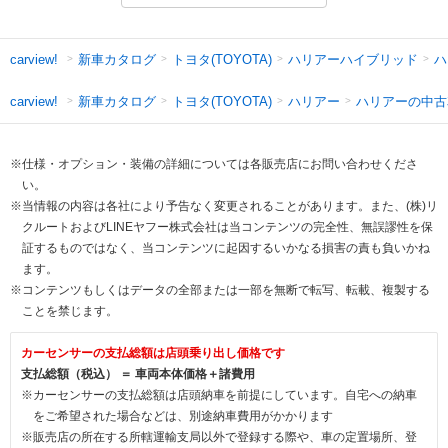
新車カタログ
トヨタ(TOYOTA)
ハリアーハイブリッド
ハ
carview!
新車カタログ
トヨタ(TOYOTA)
ハリアー
ハリアーの中古
carview!
※仕様・オプション・装備の詳細については各販売店にお問い合わせくださ
い。
※当情報の内容は各社により予告なく変更されることがあります。また、(株)リ
クルートおよびLINEヤフー株式会社は当コンテンツの完全性、無誤謬性を保
証するものではなく、当コンテンツに起因するいかなる損害の責も負いかね
ます。
※コンテンツもしくはデータの全部または一部を無断で転写、転載、複製する
ことを禁じます。
カーセンサーの支払総額は店頭乗り出し価格です
支払総額（税込） ＝ 車両本体価格＋諸費用
※カーセンサーの支払総額は店頭納車を前提にしています。自宅への納車
をご希望された場合などは、別途納車費用がかかります
※販売店の所在する所轄運輸支局以外で登録する際や、車の定置場所、登