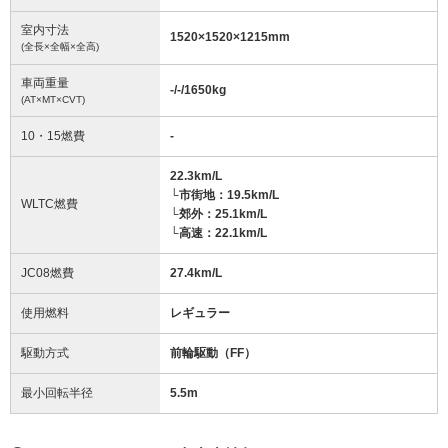
室内寸法
1520
×
1520
×
1215
mm
(全長×全幅×全高)
車両重量
-/-/1650
kg
(AT×MT×CVT)
10・15燃費
-
22.3km/L
└市街地：19.5km/L
WLTC燃費
└郊外：25.1km/L
└高速：22.1km/L
JC08燃費
27.4km/L
使用燃料
レギュラー
駆動方式
前輪駆動（FF）
最小回転半径
5.5
m