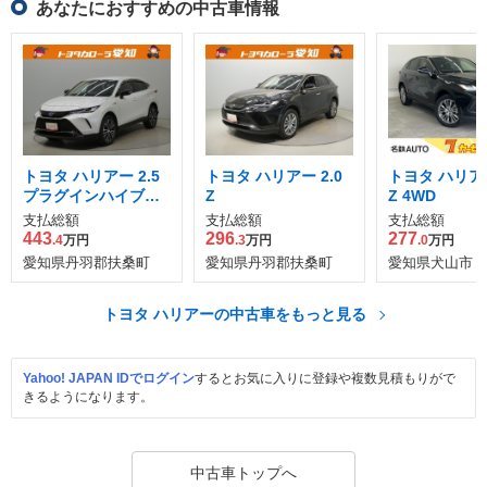
あなたにおすすめの中古車情報
トヨタ ハリアー 2.5
トヨタ ハリアー 2.0
トヨタ ハリアー
プラグインハイブリ
Z
Z 4WD
ッド Z E-Four 4WD
支払総額
支払総額
支払総額
443
296
277
.4
万円
.3
万円
.0
万円
愛知県丹羽郡扶桑町
愛知県丹羽郡扶桑町
愛知県犬山市
トヨタ ハリアーの中古車をもっと見る
Yahoo! JAPAN IDでログイン
するとお気に入りに登録や複数見積もりがで
きるようになります。
中古車トップへ