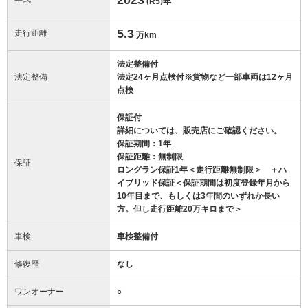
(R5)
年
5.3
走行距離
万km
法定整備付
法定整備
法定24ヶ月点検付※貨物など一部車両は12ヶ月
点検
保証付
詳細については、販売店にご確認ください。
保証期間：1年
保証距離：無制限
保証
ロングラン保証1年＜走行距離無制限＞ ＋ハ
イブリッド保証＜保証期間は初度登録年月から
10年目まで、もしくは3年間のいずれか長い
方。但し走行距離20万キロまで＞
車検
車検整備付
修復歴
なし
ワンオーナー
○