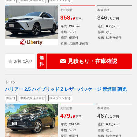
支払総額
本体価格
.
.
358
346
9
6
万円
万円
年式
2025年
走行
0.7万km
車検
'28/1
修復
なし
保証
保証付
整備
法定整備付
住所
兵庫県 尼崎市
無
見積もり・在庫確認
料
トヨタ
ハリアー 2.5 ハイブリッド Z レザーパッケージ 禁煙車 調光
保証付
車両品質保証書付
購入プラン付き
支払総額
本体価格
.
.
479
467
9
1
万円
万円
年式
2025年
走行
0.7万km
車検
'28/2
修復
なし
保証
保証付
整備
法定整備付