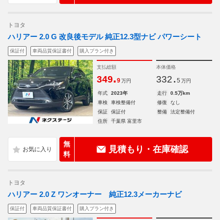
トヨタ
ハリアー 2.0 G 改良後モデル 純正12.3型ナビ パワーシート
保証付
車両品質保証書付
購入プラン付き
支払総額
本体価格
.
.
349
332
9
5
万円
万円
年式
2023年
走行
0.5万km
車検
車検整備付
修復
なし
保証
保証付
整備
法定整備付
住所
千葉県 富里市
無
見積もり・在庫確認
料
トヨタ
ハリアー 2.0 Z ワンオーナー 純正12.3メーカーナビ
保証付
車両品質保証書付
購入プラン付き