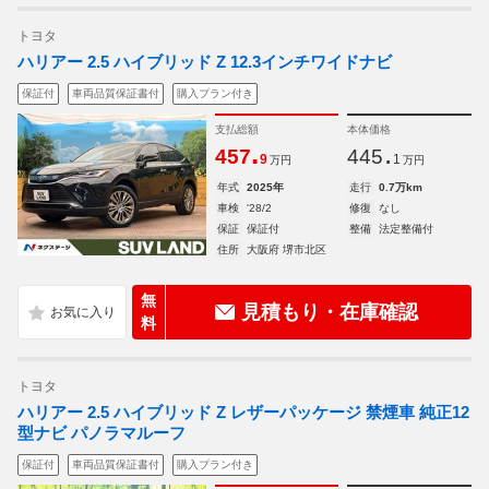
トヨタ
ハリアー 2.5 ハイブリッド Z 12.3インチワイドナビ
保証付
車両品質保証書付
購入プラン付き
支払総額
本体価格
.
.
457
445
9
1
万円
万円
年式
2025年
走行
0.7万km
車検
'28/2
修復
なし
保証
保証付
整備
法定整備付
住所
大阪府 堺市北区
無
見積もり・在庫確認
料
トヨタ
ハリアー 2.5 ハイブリッド Z レザーパッケージ 禁煙車 純正12
型ナビ パノラマルーフ
保証付
車両品質保証書付
購入プラン付き