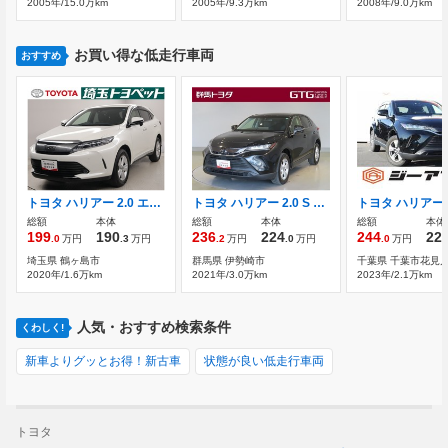
2005年/15.0万km
2005年/9.3万km
2008年/9.0万km
お買い得な低走行車両
おすすめ
トヨタ ハリアー 2.0 エレガンス ワンセグ 運転席エアバッグ イモビ
トヨタ ハリアー 2.0 S ワンオーナー スマートキー LEDライト
トヨタ ハリアー 2
総額
本体
総額
本体
総額
本体
199
190
236
224
244
22
.0
万円
.3
万円
.2
万円
.0
万円
.0
万円
埼玉県 鶴ヶ島市
群馬県 伊勢崎市
千葉県 千葉市花見
2020年/1.6万km
2021年/3.0万km
2023年/2.1万km
人気・おすすめ検索条件
くわしく!
新車よりグッとお得！新古車
状態が良い低走行車両
トヨタ