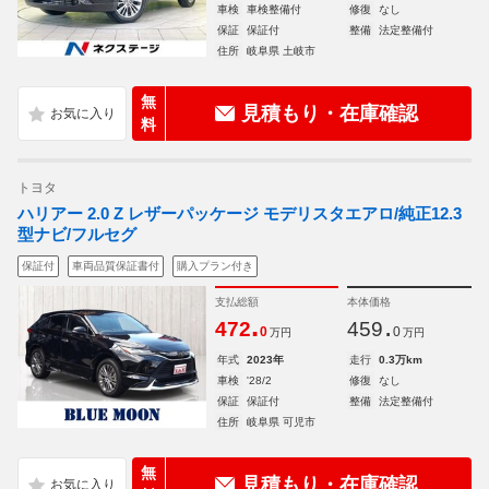
車検
車検整備付
修復
なし
保証
保証付
整備
法定整備付
住所
岐阜県 土岐市
無
見積もり・在庫確認
料
トヨタ
ハリアー 2.0 Z レザーパッケージ モデリスタエアロ/純正12.3
型ナビ/フルセグ
保証付
車両品質保証書付
購入プラン付き
支払総額
本体価格
.
.
472
459
0
0
万円
万円
年式
2023年
走行
0.3万km
車検
'28/2
修復
なし
保証
保証付
整備
法定整備付
住所
岐阜県 可児市
無
見積もり・在庫確認