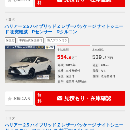
料
トヨタ
ハリアー 2.5 ハイブリッド Z レザーパッケージ ナイトシェー
ド 衝突軽減 Pセンサー Rクルコン
保証付
車両品質保証書付
購入プラン付き
支払総額
本体価格
.
.
554
539
6
8
万円
万円
年式
2026年
走行
20km
車検
車検整備付
修復
なし
保証
保証付
整備
法定整備付
住所
福岡県 大野城市
無
見積もり・在庫確認
料
トヨタ
ハリアー 2.5 ハイブリッド Z レザーパッケージ ナイトシェー