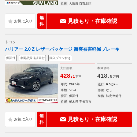
住所
大阪府 堺市北区
無
見積もり・在庫確認
料
トヨタ
ハリアー 2.0 Z レザーパッケージ 衝突被害軽減ブレーキ
保証付
車両品質保証書付
購入プラン付き
支払総額
本体価格
.
.
428
418
1
8
万円
万円
年式
2025年
走行
0.5万km
車検
'28/4
修復
なし
保証
保証付
整備
法定整備付
住所
栃木県 宇都宮市
無
見積もり・在庫確認
料