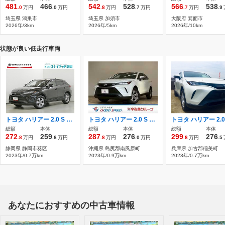
481
466
542
528
566
538
.0
万円
.0
万円
.8
万円
.7
万円
.7
万円
.9
埼玉県 鴻巣市
埼玉県 加須市
大阪府 箕面市
2026年/3km
2026年/5km
2026年/10km
状態が良い低走行車両
トヨタ ハリアー 2.0 S ワンオーナー 安全装備
トヨタ ハリアー 2.0 S フルセグTV トヨタセーフティーセンス
総額
本体
総額
本体
総額
本体
272
259
287
276
299
276
.8
万円
.6
万円
.8
万円
.0
万円
.8
万円
.5
静岡県 静岡市葵区
沖縄県 島尻郡南風原町
兵庫県 加古郡稲美町
2023年/0.7万km
2023年/0.9万km
2023年/0.7万km
あなたにおすすめの中古車情報