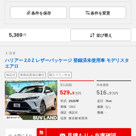
条件を保存
条件を変更
5,369
件
並び替え
トヨタ
ハリアー 2.0 Z レザーパッケージ 登録済未使用車 モデリスタ
エアロ
保証付
車両品質保証書付
購入プラン付き
支払総額
本体価格
.
.
529
516
9
9
万円
万円
年式
2026年
走行
7km
車検
'29/2
修復
なし
保証
保証付
整備
-
住所
東京都 町田市
無
見積もり・在庫確認