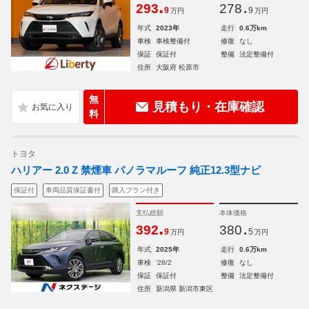
.
.
293
278
9
9
万円
万円
年式
2023年
走行
0.6万km
車検
車検整備付
修復
なし
保証
保証付
整備
法定整備付
住所
大阪府 松原市
無
見積もり・在庫確認
料
トヨタ
ハリアー 2.0 Z 禁煙車 パノラマルーフ 純正12.3型ナビ
保証付
車両品質保証書付
購入プラン付き
支払総額
本体価格
.
.
392
380
9
5
万円
万円
年式
2025年
走行
0.6万km
車検
'28/2
修復
なし
保証
保証付
整備
法定整備付
住所
新潟県 新潟市東区