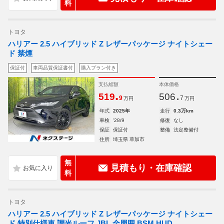
料
トヨタ
ハリアー 2.5 ハイブリッド Z レザーパッケージ ナイトシェー
ド 禁煙
保証付
車両品質保証書付
購入プラン付き
支払総額
本体価格
.
.
519
506
9
7
万円
万円
年式
2025年
走行
0.3万km
車検
'28/9
修復
なし
保証
保証付
整備
法定整備付
住所
埼玉県 草加市
無
見積もり・在庫確認
料
トヨタ
ハリアー 2.5 ハイブリッド Z レザーパッケージ ナイトシェー
ド 特別仕様車 調光ルーフ JBL 全周囲 BSM HUD