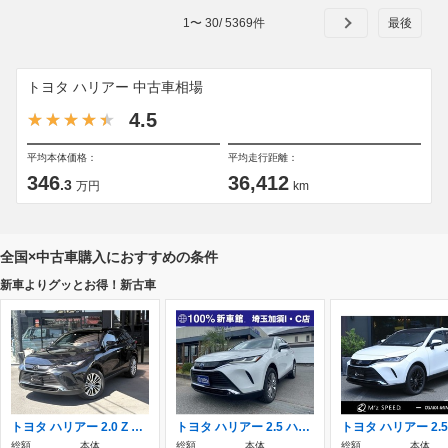
1
〜
30
/
5369
件
トヨタ ハリアー 中古車相場
4.5
平均本体価格：
平均走行距離：
346
36,412
.3
万円
km
全国×中古車購入におすすめの条件
新車よりグッとお得！新古車
トヨタ ハリアー 2.0 Z レザーパッケージ 内装ブラウン 調光式パノラマルーフ
トヨタ ハリアー 2.5 ハイブリッド Z レザーパッケージ 新車未登録/全方位カメラ/パノラマルーフ/
総額
本体
総額
本体
総額
本体