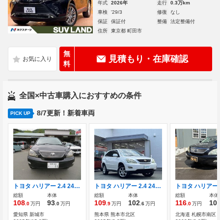
年式
2026年
走行
0.3万km
車検
'29/3
修復
なし
保証
保証付
整備
法定整備付
住所
東京都 町田市
無
見積もり・在庫確認
料
全国×中古車購入におすすめの条件
8/7更新！新着車両
PICK UP
トヨタ ハリアー 2.4 240G
トヨタ ハリアー 2.4 240G Lパッケージ ワンオーナー レザーシート HIDライト
総額
本体
総額
本体
総額
本体
108
93
109
102
116
10
.0
万円
.0
万円
.9
万円
.6
万円
.0
万円
愛知県 新城市
熊本県 熊本市北区
北海道 札幌市南区