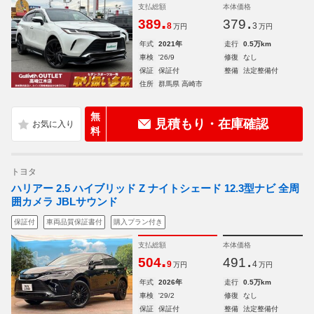
支払総額
本体価格
.
.
389
379
8
3
万円
万円
年式
2021年
走行
0.5万km
車検
'26/9
修復
なし
保証
保証付
整備
法定整備付
住所
群馬県 高崎市
無
見積もり・在庫確認
料
トヨタ
ハリアー 2.5 ハイブリッド Z ナイトシェード 12.3型ナビ 全周
囲カメラ JBLサウンド
保証付
車両品質保証書付
購入プラン付き
支払総額
本体価格
.
.
504
491
9
4
万円
万円
年式
2026年
走行
0.5万km
車検
'29/2
修復
なし
保証
保証付
整備
法定整備付