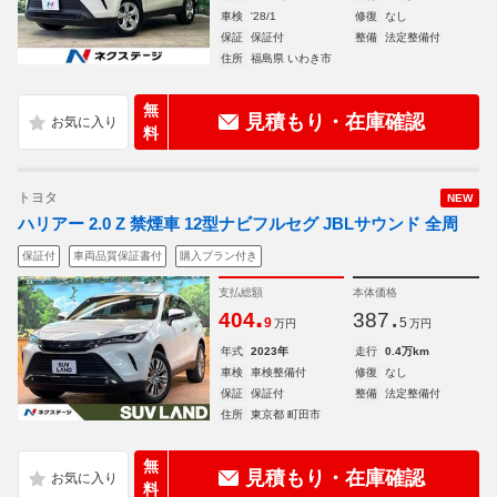
車検
'28/1
修復
なし
保証
保証付
整備
法定整備付
住所
福島県 いわき市
無
見積もり・在庫確認
料
トヨタ
NEW
ハリアー 2.0 Z 禁煙車 12型ナビフルセグ JBLサウンド 全周
保証付
車両品質保証書付
購入プラン付き
支払総額
本体価格
.
.
404
387
9
5
万円
万円
年式
2023年
走行
0.4万km
車検
車検整備付
修復
なし
保証
保証付
整備
法定整備付
住所
東京都 町田市
無
見積もり・在庫確認
料