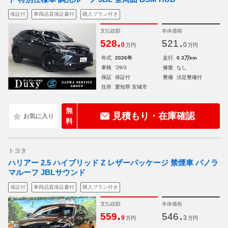
保証付
車両品質保証書付
購入プラン付き
支払総額
本体価格
.
.
528
521
0
0
万円
万円
年式
2026年
走行
0.3万km
車検
'29/3
修復
なし
保証
保証付
整備
法定整備付
住所
愛知県 安城市
無
見積もり・在庫確認
料
トヨタ
ハリアー 2.5 ハイブリッド Z レザーパッケージ 禁煙車 パノラ
マルーフ JBLサウンド
保証付
車両品質保証書付
購入プラン付き
支払総額
本体価格
.
.
559
546
9
3
万円
万円