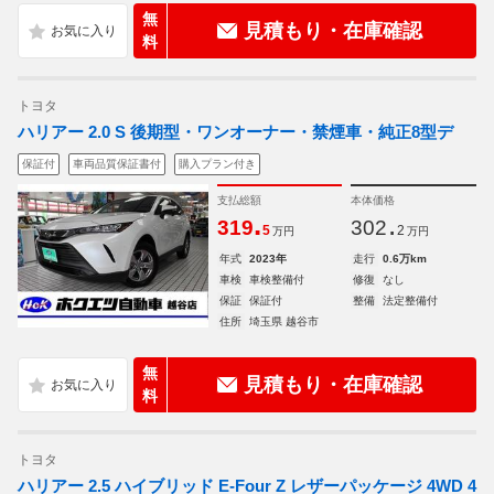
無
見積もり・在庫確認
料
トヨタ
ハリアー 2.0 S 後期型・ワンオーナー・禁煙車・純正8型デ
保証付
車両品質保証書付
購入プラン付き
支払総額
本体価格
.
.
319
302
5
2
万円
万円
年式
2023年
走行
0.6万km
車検
車検整備付
修復
なし
保証
保証付
整備
法定整備付
住所
埼玉県 越谷市
無
見積もり・在庫確認
料
トヨタ
ハリアー 2.5 ハイブリッド E-Four Z レザーパッケージ 4WD 4