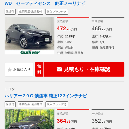
WD セーフティセンス 純正メモリナビ
保証付
車両品質保証書付
購入プラン付き
支払総額
本体価格
.
.
472
465
8
2
万円
万円
年式
2025年
走行
0.6万km
車検
'28/2
修復
なし
保証
保証付
整備
法定整備付
住所
秋田県 秋田市
無
見積もり・在庫確認
料
トヨタ
ハリアー 2.0 G 禁煙車 純正12.3インチナビ
保証付
車両品質保証書付
購入プラン付き
支払総額
本体価格
.
.
364
352
9
7
万円
万円
年式
2024年
走行
0.6万km