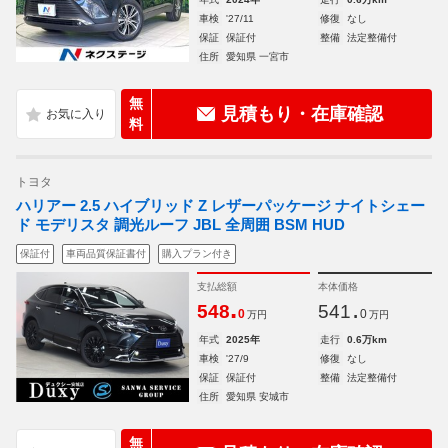
車検
'27/11
修復
なし
保証
保証付
整備
法定整備付
住所
愛知県 一宮市
無
見積もり・在庫確認
料
トヨタ
ハリアー 2.5 ハイブリッド Z レザーパッケージ ナイトシェー
ド モデリスタ 調光ルーフ JBL 全周囲 BSM HUD
保証付
車両品質保証書付
購入プラン付き
支払総額
本体価格
.
.
548
541
0
0
万円
万円
年式
2025年
走行
0.6万km
車検
'27/9
修復
なし
保証
保証付
整備
法定整備付
住所
愛知県 安城市
無