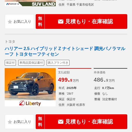
住所
千葉県 千葉市稲毛区
無
見積もり・在庫確認
料
トヨタ
ハリアー 2.5 ハイブリッド Z ナイトシェード 調光パノラマル
ーフ トヨタセーフティセン
保証付
車両品質保証書付
購入プラン付き
支払総額
本体価格
.
.
499
486
9
9
万円
万円
年式
2025年
走行
0.7万km
車検
'28/7
修復
なし
保証
保証付
整備
法定整備付
住所
大阪府 松原市
無
見積もり・在庫確認
料