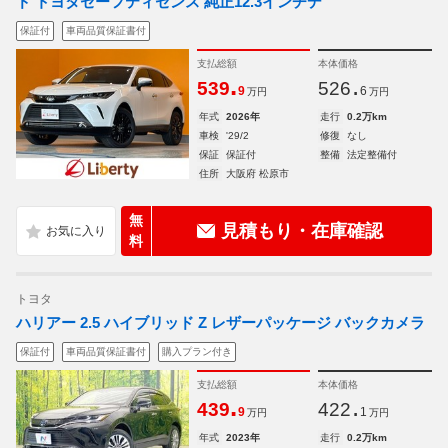
ド トヨタセーフティセンス 純正12.3インチデ
保証付
車両品質保証書付
支払総額
本体価格
.
.
539
526
9
6
万円
万円
年式
2026年
走行
0.2万km
車検
'29/2
修復
なし
保証
保証付
整備
法定整備付
住所
大阪府 松原市
無
見積もり・在庫確認
料
トヨタ
ハリアー 2.5 ハイブリッド Z レザーパッケージ バックカメラ
保証付
車両品質保証書付
購入プラン付き
支払総額
本体価格
.
.
439
422
9
1
万円
万円
年式
2023年
走行
0.2万km