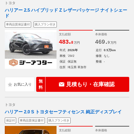
トヨタ
ハリアー 2.5 ハイブリッド Z レザーパッケージ ナイトシェー
ド
車両品質保証書付
購入プラン付き
支払総額
本体価格
.
.
483
469
8
9
万円
万円
年式
2026年
走行
0.5万km
車検
'29/2
修復
なし
保証
保証無
整備
-
住所
埼玉県 草加市
無
見積もり・在庫確認
料
トヨタ
ハリアー 2.0 S トヨタセーフティセンス 純正ディスプレイ
保証付
車両品質保証書付
購入プラン付き
支払総額
本体価格