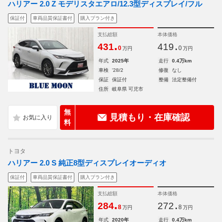
ハリアー 2.0 Z モデリスタエアロ/12.3型ディスプレイ/フル
保証付
車両品質保証書付
購入プラン付き
支払総額
本体価格
.
.
431
419
0
0
万円
万円
年式
2025年
走行
0.4万km
車検
'28/2
修復
なし
保証
保証付
整備
法定整備付
住所
岐阜県 可児市
無
見積もり・在庫確認
料
トヨタ
ハリアー 2.0 S 純正8型ディスプレイオーディオ
保証付
車両品質保証書付
購入プラン付き
支払総額
本体価格
.
.
284
272
8
8
万円
万円
年式
2020年
走行
0.4万km