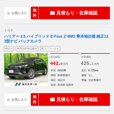
無
見積もり・在庫確認
料
トヨタ
ハリアー 2.5 ハイブリッド E-Four Z 4WD 寒冷地仕様 純正12.
3型ナビ バックカメラ
保証付
車両品質保証書付
購入プラン付き
支払総額
本体価格
.
.
442
425
9
1
万円
万円
年式
2023年
走行
0.7万km
車検
車検整備付
修復
なし
保証
保証付
整備
法定整備付
住所
新潟県 長岡市
無
見積もり・在庫確認
料