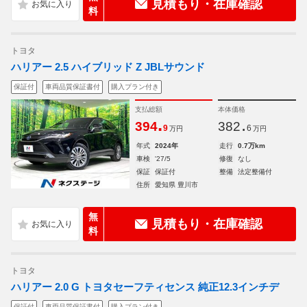
見積もり・在庫確認
料
トヨタ
ハリアー 2.5 ハイブリッド Z JBLサウンド
保証付
車両品質保証書付
購入プラン付き
支払総額
本体価格
.
.
394
382
9
6
万円
万円
年式
2024年
走行
0.7万km
車検
'27/5
修復
なし
保証
保証付
整備
法定整備付
住所
愛知県 豊川市
無
見積もり・在庫確認
料
トヨタ
ハリアー 2.0 G トヨタセーフティセンス 純正12.3インチデ
保証付
車両品質保証書付
購入プラン付き