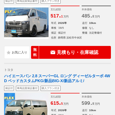
保証付
車両品質保証書付
購入プラン付き
支払総額
本体価格
.
.
517
485
1
8
万円
万円
年式
2026年
走行
10km
車検
'28/5
修復
なし
保証
保証付
整備
法定整備付
住所
静岡県 浜松市中央区
無
見積もり・在庫確認
料
トヨタ
ハイエースバン 2.8 スーパーGL ロング ディーゼルターボ 4W
D ベッドカスタムPKG/新品BIG-X/新品アルミ/
保証付
車両品質保証書付
購入プラン付き
支払総額
本体価格
.
.
615
599
5
8
万円
万円
年式
2026年
走行
10km