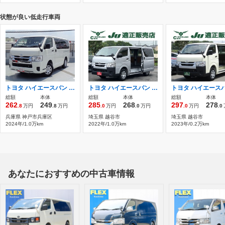
状態が良い低走行車両
トヨタ ハイエースバン 2.0 DX ロング GLパッケージ 元試乗車 トヨタ認定中古車
トヨタ ハイエースバン 2.0 DX ロング セーフティセンス/衝突軽減ブレーキ/レーン
総額
本体
総額
本体
総額
本体
262
249
285
268
297
278
.8
万円
.8
万円
.0
万円
.0
万円
.0
万円
.0
兵庫県 神戸市兵庫区
埼玉県 越谷市
埼玉県 越谷市
2024年/1.0万km
2022年/1.0万km
2023年/0.2万km
あなたにおすすめの中古車情報