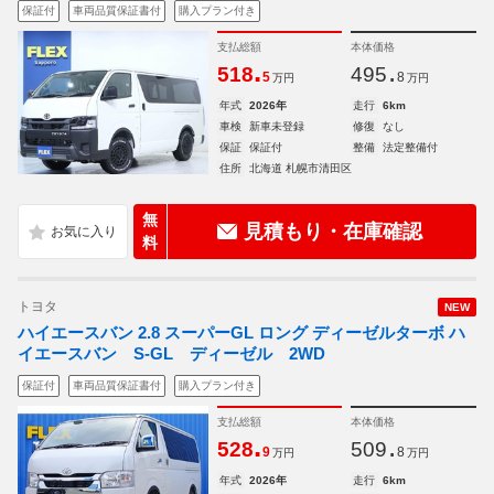
保証付
車両品質保証書付
購入プラン付き
支払総額
本体価格
.
.
518
495
5
8
万円
万円
年式
2026年
走行
6km
車検
新車未登録
修復
なし
保証
保証付
整備
法定整備付
住所
北海道 札幌市清田区
無
見積もり・在庫確認
料
トヨタ
NEW
ハイエースバン 2.8 スーパーGL ロング ディーゼルターボ ハ
イエースバン S-GL ディーゼル 2WD
保証付
車両品質保証書付
購入プラン付き
支払総額
本体価格
.
.
528
509
9
8
万円
万円
年式
2026年
走行
6km