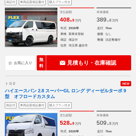
保証付
車両品質保証書付
購入プラン付き
支払総額
本体価格
.
.
408
389
9
8
万円
万円
年式
2026年
走行
7km
車検
新車未登録
修復
なし
保証
保証付
整備
法定整備付
住所
埼玉県 越谷市
無
見積もり・在庫確認
料
トヨタ
NEW
ハイエースバン 2.8 スーパーGL ロング ディーゼルターボ 9
型 オフロードカスタム
保証付
車両品質保証書付
購入プラン付き
支払総額
本体価格
.
.
528
509
9
8
万円
万円
年式
2026年
走行
7km