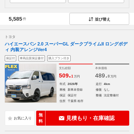
5,585
件
並び替え
トヨタ
ハイエースバン 2.0 スーパーGL ダークプライムII ロングボデ
ィ 内装アレンジVer4
保証付
車両品質保証書付
購入プラン付き
支払総額
本体価格
.
.
509
489
1
8
万円
万円
年式
2026年
走行
4km
車検
新車未登録
修復
なし
保証
保証付
整備
法定整備付
住所
千葉県 柏市
無
見積もり・在庫確認
料