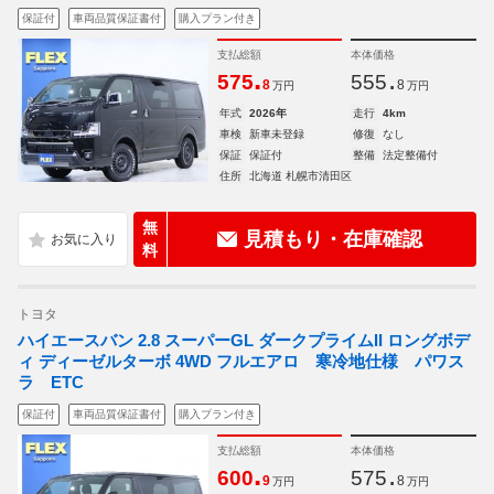
保証付
車両品質保証書付
購入プラン付き
支払総額
本体価格
.
.
575
555
8
8
万円
万円
年式
2026年
走行
4km
車検
新車未登録
修復
なし
保証
保証付
整備
法定整備付
住所
北海道 札幌市清田区
無
見積もり・在庫確認
料
トヨタ
ハイエースバン 2.8 スーパーGL ダークプライムII ロングボデ
ィ ディーゼルターボ 4WD フルエアロ 寒冷地仕様 パワス
ラ ETC
保証付
車両品質保証書付
購入プラン付き
支払総額
本体価格
.
.
600
575
9
8
万円
万円