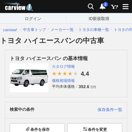
carview!
検索
通知
i
ログイン
ID新規取得
中古車トップ
メーカー一覧
トヨタの車種一覧
トヨタの
carview!
トヨタ ハイエースバンの中古車
トヨタ ハイエースバン の基本情報
カタログ情報
4.4
価格相場情報
352.6
平均本体価格：
万円
検索中の条件
保存条件一覧
条件を保存
条件を変更