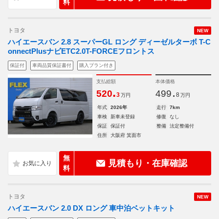
料
トヨタ
NEW
ハイエースバン 2.8 スーパーGL ロング ディーゼルターボ T-C
onnectPlusナビETC2.0T-FORCEフロントス
保証付
車両品質保証書付
購入プラン付き
支払総額
本体価格
.
.
520
499
3
8
万円
万円
年式
2026年
走行
7km
車検
新車未登録
修復
なし
保証
保証付
整備
法定整備付
住所
大阪府 箕面市
無
見積もり・在庫確認
料
トヨタ
NEW
ハイエースバン 2.0 DX ロング 車中泊ベットキット