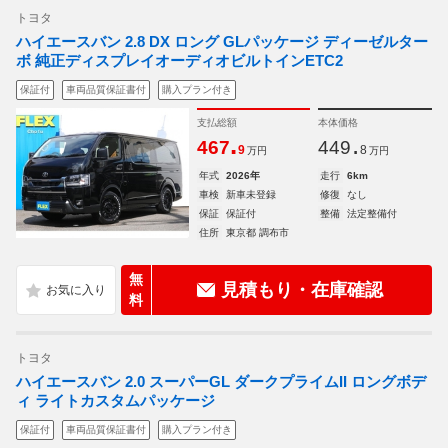
トヨタ
ハイエースバン 2.8 DX ロング GLパッケージ ディーゼルター
ボ 純正ディスプレイオーディオビルトインETC2
保証付
車両品質保証書付
購入プラン付き
支払総額
本体価格
.
.
467
449
9
8
万円
万円
年式
2026年
走行
6km
車検
新車未登録
修復
なし
保証
保証付
整備
法定整備付
住所
東京都 調布市
無
見積もり・在庫確認
料
トヨタ
ハイエースバン 2.0 スーパーGL ダークプライムII ロングボデ
ィ ライトカスタムパッケージ
保証付
車両品質保証書付
購入プラン付き