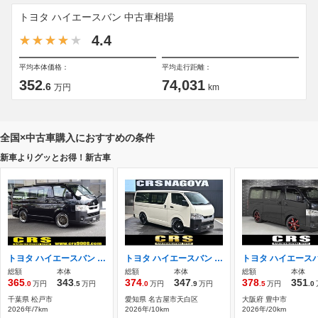
トヨタ ハイエースバン 中古車相場
4.4
平均本体価格：
平均走行距離：
352
74,031
.6
万円
km
全国×中古車購入におすすめの条件
新車よりグッとお得！新古車
トヨタ ハイエースバン 2.0 DX ロング ローダウン RAYS18インチアルミ
トヨタ ハイエースバン 2.0 DX ロング 新車未登録/クリアランスソナー/両側スライ
総額
本体
総額
本体
総額
本体
365
343
374
347
378
351
.0
万円
.5
万円
.0
万円
.9
万円
.5
万円
.0
千葉県 松戸市
愛知県 名古屋市天白区
大阪府 豊中市
2026年/7km
2026年/10km
2026年/20km