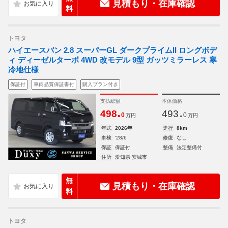
見積もり・在庫確認
料
トヨタ
ハイエースバン 2.8 スーパーGL ダークプライムII ロングボデ
ィ ディーゼルターボ 4WD 改モデル 9型 ガッツミラーレス 寒
冷地仕様
保証付
車両品質保証書付
購入プラン付き
支払総額
本体価格
.
.
498
493
0
0
万円
万円
年式
2026年
走行
8km
車検
'28/6
修復
なし
保証
保証付
整備
法定整備付
住所
愛知県 安城市
無
見積もり・在庫確認
料
トヨタ