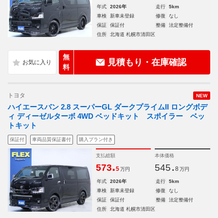
年式
2026年
走行
5km
車検
新車未登録
修復
なし
保証
保証付
整備
法定整備付
住所
北海道 札幌市清田区
無
見積もり・在庫確認
料
トヨタ
NEW
ハイエースバン 2.8 スーパーGL ダークプライムII ロングボデ
ィ ディーゼルターボ 4WD ベッドキット スポイラー ベッ
トキット
保証付
車両品質保証書付
購入プラン付き
支払総額
本体価格
.
.
573
545
5
8
万円
万円
年式
2026年
走行
5km
車検
新車未登録
修復
なし
保証
保証付
整備
法定整備付
住所
北海道 札幌市清田区