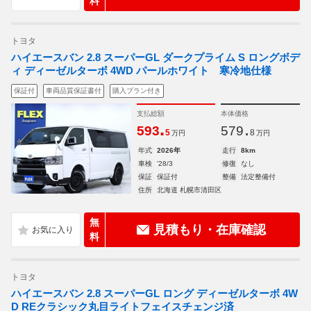
料
トヨタ
ハイエースバン 2.8 スーパーGL ダークプライム S ロングボデ
ィ ディーゼルターボ 4WD パールホワイト 寒冷地仕様
保証付
車両品質保証書付
購入プラン付き
支払総額
本体価格
.
.
593
579
5
8
万円
万円
年式
2026年
走行
8km
車検
'28/3
修復
なし
保証
保証付
整備
法定整備付
住所
北海道 札幌市清田区
無
見積もり・在庫確認
料
トヨタ
ハイエースバン 2.8 スーパーGL ロング ディーゼルターボ 4W
D REクラシック丸目ライトフェイスチェンジ済