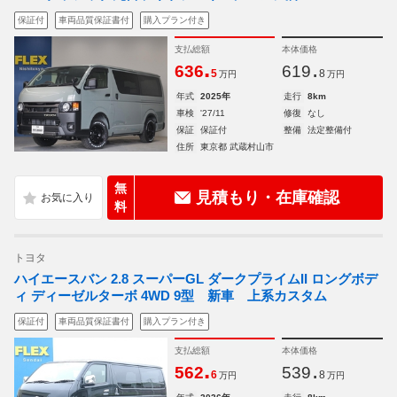
保証付
車両品質保証書付
購入プラン付き
支払総額
本体価格
.
.
636
619
5
8
万円
万円
年式
2025年
走行
8km
車検
'27/11
修復
なし
保証
保証付
整備
法定整備付
住所
東京都 武蔵村山市
無
見積もり・在庫確認
料
トヨタ
ハイエースバン 2.8 スーパーGL ダークプライムII ロングボデ
ィ ディーゼルターボ 4WD 9型 新車 上系カスタム
保証付
車両品質保証書付
購入プラン付き
支払総額
本体価格
.
.
562
539
6
8
万円
万円