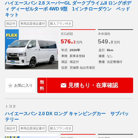
ハイエースバン 2.8 スーパーGL ダークプライムII ロングボデ
ィ ディーゼルターボ 4WD 9型 1インチローダウン ベッド
キット
保証付
車両品質保証書付
購入プラン付き
支払総額
本体価格
.
.
576
549
3
8
万円
万円
年式
2026年
走行
8km
車検
新車未登録
修復
なし
保証
保証付
整備
法定整備付
住所
宮城県 仙台市泉区
無
見積もり・在庫確認
料
トヨタ
ハイエースバン 2.0 DX ロング キャンピングカー サブバッ
テリー
保証付
車両品質保証書付
購入プラン付き