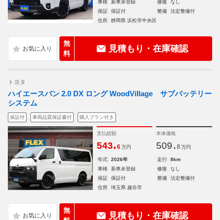
車検
新車未登録
修復
なし
保証
保証付
整備
法定整備付
住所
静岡県 浜松市中央区
無
見積もり・在庫確認
料
トヨタ
ハイエースバン 2.0 DX ロング WoodVillage サブバッテリー
システム
保証付
車両品質保証書付
購入プラン付き
支払総額
本体価格
.
.
543
509
6
8
万円
万円
年式
2026年
走行
8km
車検
新車未登録
修復
なし
保証
保証付
整備
法定整備付
住所
埼玉県 越谷市
無
見積もり・在庫確認