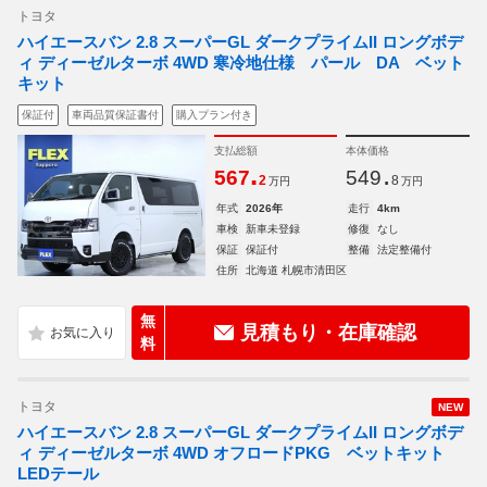
トヨタ
ハイエースバン 2.8 スーパーGL ダークプライムII ロングボデ
ィ ディーゼルターボ 4WD 寒冷地仕様 パール DA ベット
キット
保証付
車両品質保証書付
購入プラン付き
支払総額
本体価格
.
.
567
549
2
8
万円
万円
年式
2026年
走行
4km
車検
新車未登録
修復
なし
保証
保証付
整備
法定整備付
住所
北海道 札幌市清田区
無
見積もり・在庫確認
料
トヨタ
NEW
ハイエースバン 2.8 スーパーGL ダークプライムII ロングボデ
ィ ディーゼルターボ 4WD オフロードPKG ベットキット
LEDテール