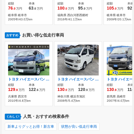
総額
本体
総額
本体
総額
本体
76
63
100
95
105
92
.0
万円
.0
万円
.0
万円
.0
万円
.0
万円
.
岐阜県 岐阜市
福島県 西白河郡西郷村
岐阜県 岐阜市
2005年/43.0万km
2016年/41.1万km
2009年/20.1万km
お買い得な低走行車両
おすすめ
トヨタ ハイエースバン 2.0 DX ロング 乗車定員3(9)人/純正AM・FMラジオ/ETC/スラ
トヨタ ハイエースバン 2.0 DX ロング
総額
本体
総額
本体
総額
本体
129
122
130
120
130
11
.8
万円
.6
万円
.0
万円
.0
万円
.8
万円
兵庫県 西宮市
神奈川県 横浜市旭区
群馬県 高崎市
2010年/4.8万km
2008年/5.4万km
2007年/4.0万km
人気・おすすめ検索条件
くわしく!
新車よりグッとお得！新古車
状態が良い低走行車両