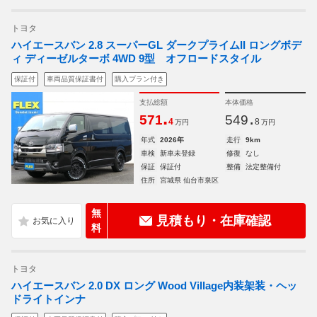
トヨタ
ハイエースバン 2.8 スーパーGL ダークプライムII ロングボデ
ィ ディーゼルターボ 4WD 9型 オフロードスタイル
保証付
車両品質保証書付
購入プラン付き
支払総額
本体価格
.
.
571
549
4
8
万円
万円
年式
2026年
走行
9km
車検
新車未登録
修復
なし
保証
保証付
整備
法定整備付
住所
宮城県 仙台市泉区
無
見積もり・在庫確認
料
トヨタ
ハイエースバン 2.0 DX ロング Wood Village内装架装・ヘッ
ドライトインナ