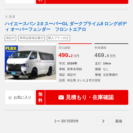
トヨタ
ハイエースバン 2.0 スーパーGL ダークプライムII ロングボデ
ィ オーバーフェンダー フロントエアロ
保証付
車両品質保証書付
購入プラン付き
支払総額
本体価格
.
.
490
469
2
8
万円
万円
年式
2026年
走行
10km
車検
新車未登録
修復
なし
保証
保証付
整備
法定整備付
住所
埼玉県 さいたま市大宮区
無
見積もり・在庫確認
料
1
〜
30
/
5585
件