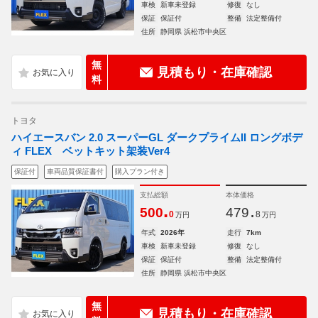
車検
新車未登録
修復
なし
保証
保証付
整備
法定整備付
住所
静岡県 浜松市中央区
無
見積もり・在庫確認
料
トヨタ
ハイエースバン 2.0 スーパーGL ダークプライムII ロングボデ
ィ FLEX ベットキット架装Ver4
保証付
車両品質保証書付
購入プラン付き
支払総額
本体価格
.
.
500
479
0
8
万円
万円
年式
2026年
走行
7km
車検
新車未登録
修復
なし
保証
保証付
整備
法定整備付
住所
静岡県 浜松市中央区
無
見積もり・在庫確認