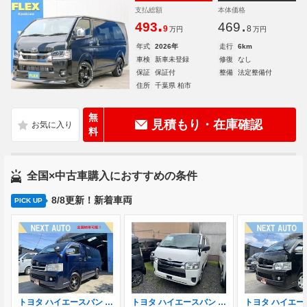
支払総額
本体価格
.
.
493
469
9
8
万円
万円
年式
2026年
走行
6km
車検
新車未登録
修復
なし
保証
保証付
整備
法定整備付
住所
千葉県 柏市
無
見積もり・在庫確認
料
全国×中古車購入におすすめの条件
8/8更新！新着車両
PICK UP
トヨタ ハイエースバン 2.5 スーパーGL ロング ディーゼルターボ 1型 15AW ナビ Bカメラ
トヨタ ハイエースバン 3.0 DX ロング GLパッケージ ディーゼルターボ 4WD ドライブレコーダー ETC スライドドア