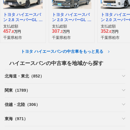
トヨタ ハイエースバ
トヨタ ハイエースバ
トヨタ ハイエ
ン 2.8 スーパーGL ロ
ン 2.0 スーパーGL ダ
ン 2.0 スーパー
ング ディーゼルター
ークプライム ロング
ークプライム 
支払総額
支払総額
支払総額
ボ
ボディ
ボディ
457
307
352
.8
万円
.3
万円
.0
万円
千葉県柏市
千葉県柏市
千葉県柏市
トヨタ ハイエースバンの中古車をもっと見る
ハイエースバンの中古車を地域から探す
北海道・東北（852）
関東（1789）
信越・北陸（306）
東海（971）