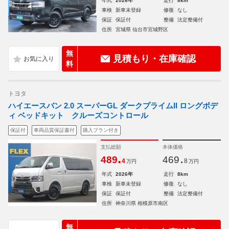
年式
2026年
走行
8km
車検
新車未登録
修復
なし
保証
保証付
整備
法定整備付
住所
宮城県 仙台市宮城野区
無
見積もり・在庫確認
料
トヨタ
ハイエースバン 2.0 スーパーGL ダークプライムII ロングボデ
ィ ベッドキット クルーズコントロール
保証付
車両品質保証書付
購入プラン付き
支払総額
本体価格
.
.
489
469
4
8
万円
万円
年式
2026年
走行
8km
車検
新車未登録
修復
なし
保証
保証付
整備
法定整備付
住所
神奈川県 相模原市南区
無