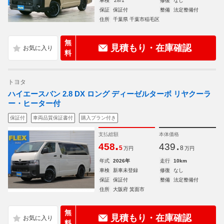
車検
'28/1
修復
なし
保証
保証付
整備
法定整備付
住所
千葉県 千葉市稲毛区
無
見積もり・在庫確認
料
トヨタ
ハイエースバン 2.8 DX ロング ディーゼルターボ リヤクーラ
ー・ヒーター付
保証付
車両品質保証書付
購入プラン付き
支払総額
本体価格
.
.
458
439
5
8
万円
万円
年式
2026年
走行
10km
車検
新車未登録
修復
なし
保証
保証付
整備
法定整備付
住所
大阪府 箕面市
無
見積もり・在庫確認
料