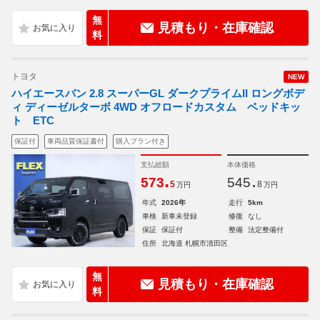
無
見積もり・在庫確認
料
トヨタ
NEW
ハイエースバン 2.8 スーパーGL ダークプライムII ロングボデ
ィ ディーゼルターボ 4WD オフロードカスタム ベッドキッ
ト ETC
保証付
車両品質保証書付
購入プラン付き
支払総額
本体価格
.
.
573
545
5
8
万円
万円
年式
2026年
走行
5km
車検
新車未登録
修復
なし
保証
保証付
整備
法定整備付
住所
北海道 札幌市清田区
無
見積もり・在庫確認
料