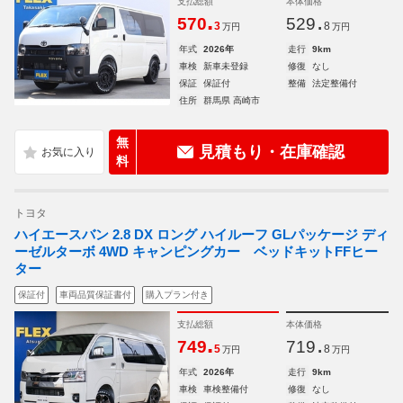
支払総額
本体価格
.
.
570
529
3
8
万円
万円
年式
2026年
走行
9km
車検
新車未登録
修復
なし
保証
保証付
整備
法定整備付
住所
群馬県 高崎市
無
見積もり・在庫確認
料
トヨタ
ハイエースバン 2.8 DX ロング ハイルーフ GLパッケージ ディ
ーゼルターボ 4WD キャンピングカー ベッドキットFFヒー
ター
保証付
車両品質保証書付
購入プラン付き
支払総額
本体価格
.
.
749
719
5
8
万円
万円
年式
2026年
走行
9km
車検
車検整備付
修復
なし