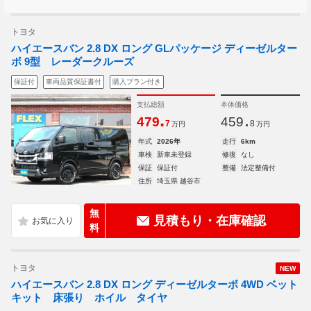
トヨタ
ハイエースバン 2.8 DX ロング GLパッケージ ディーゼルター
ボ 9型 レーダークルーズ
保証付
車両品質保証書付
購入プラン付き
支払総額
本体価格
.
.
479
459
7
8
万円
万円
年式
2026年
走行
6km
車検
新車未登録
修復
なし
保証
保証付
整備
法定整備付
住所
埼玉県 越谷市
無
見積もり・在庫確認
料
トヨタ
NEW
ハイエースバン 2.8 DX ロング ディーゼルターボ 4WD ベット
キット 床張り ホイル タイヤ