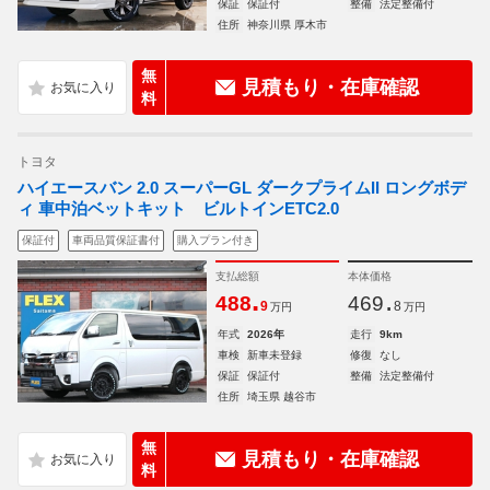
保証
保証付
整備
法定整備付
住所
神奈川県 厚木市
無
見積もり・在庫確認
料
トヨタ
ハイエースバン 2.0 スーパーGL ダークプライムII ロングボデ
ィ 車中泊ベットキット ビルトインETC2.0
保証付
車両品質保証書付
購入プラン付き
支払総額
本体価格
.
.
488
469
9
8
万円
万円
年式
2026年
走行
9km
車検
新車未登録
修復
なし
保証
保証付
整備
法定整備付
住所
埼玉県 越谷市
無
見積もり・在庫確認
料