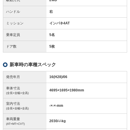
ハンドル
右
ミッション
インパネ4AT
乗車定員
5名
ドア数
5枚
新車時の車種スペック
発売年月
16(H28)/06
車体寸法
4695
×
1695
×
1980
mm
(全長×全幅×全高)
室内寸法
-
×
-
×
-
mm
(全長×全幅×全高)
車両重量
2030/-/-
kg
(AT×MT×CVT)