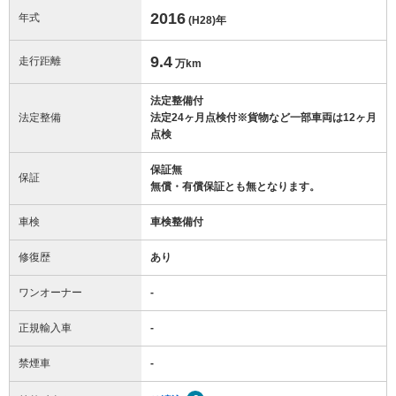
2016
年式
(H28)
年
9.4
走行距離
万km
法定整備付
法定整備
法定24ヶ月点検付※貨物など一部車両は12ヶ月
点検
保証無
保証
無償・有償保証とも無となります。
車検
車検整備付
修復歴
あり
ワンオーナー
-
正規輸入車
-
禁煙車
-