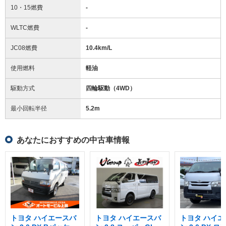
10・15燃費
-
WLTC燃費
-
JC08燃費
10.4km/L
使用燃料
軽油
駆動方式
四輪駆動（4WD）
最小回転半径
5.2
m
あなたにおすすめの中古車情報
トヨタ ハイエースバ
トヨタ ハイエースバ
トヨタ ハイエ