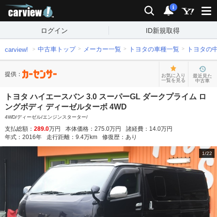
carview!
検索
通知
i
ログイン
ID新規取得
中古車トップ
メーカー一覧
トヨタの車種一覧
トヨタの
carview!
提供：
お気に入り
最近見た
一覧を見る
中古車
トヨタ ハイエースバン 3.0 スーパーGL ダークプライム ロ
ングボディ ディーゼルターボ 4WD
4WD/ディーゼル/エンジンスターター/
支払総額：
289.0
万円
本体価格：
275.0
万円
諸経費：
14.0
万円
年式：
2016
年
走行距離：
9.4
万km
修復歴：
あり
1
/
22