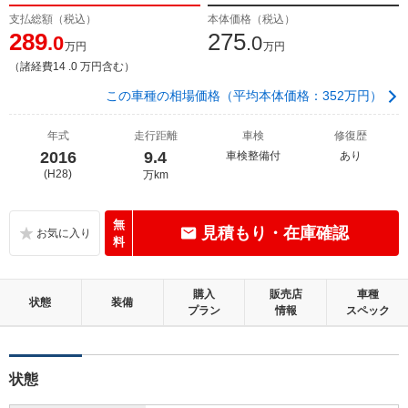
支払総額（税込）
本体価格（税込）
289
275
.0
.0
万円
万円
（諸経費14 .0 万円含む）
この車種の相場価格（平均本体価格：352万円）
年式
走行距離
車検
修復歴
2016
9.4
車検整備付
あり
(H28)
万km
無
見積もり・在庫確認
料
購入
販売店
車種
状態
装備
プラン
情報
スペック
状態