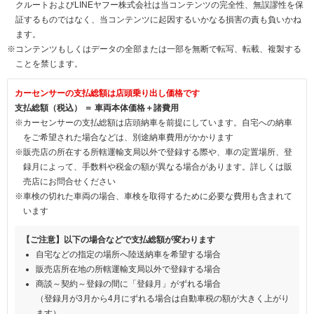
クルートおよびLINEヤフー株式会社は当コンテンツの完全性、無誤謬性を保
証するものではなく、当コンテンツに起因するいかなる損害の責も負いかね
ます。
※コンテンツもしくはデータの全部または一部を無断で転写、転載、複製する
ことを禁じます。
カーセンサーの支払総額は店頭乗り出し価格です
支払総額（税込） ＝ 車両本体価格＋諸費用
※カーセンサーの支払総額は店頭納車を前提にしています。自宅への納車
をご希望された場合などは、別途納車費用がかかります
※販売店の所在する所轄運輸支局以外で登録する際や、車の定置場所、登
録月によって、手数料や税金の額が異なる場合があります。詳しくは販
売店にお問合せください
※車検の切れた車両の場合、車検を取得するために必要な費用も含まれて
います
【ご注意】以下の場合などで支払総額が変わります
自宅などの指定の場所へ陸送納車を希望する場合
販売店所在地の所轄運輸支局以外で登録する場合
商談～契約～登録の間に「登録月」がずれる場合
（登録月が3月から4月にずれる場合は自動車税の額が大きく上がり
ます）