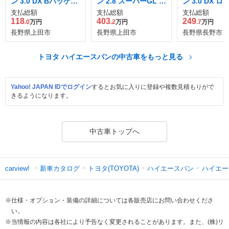
ン 3.0 DX Bパッケー
ン 2.8 スーパーGL ダ
ン 3.0 DX ロ
ジ仕様車 ディーゼル
ークプライムII ロン
ィーゼルターボ
支払総額
支払総額
支払総額
4WD
グボディ ディーゼル
118
403
249
.0
万円
.2
万円
.7
万円
ターボ 4WD
長野県上田市
長野県上田市
長野県長野市
トヨタ ハイエースバンの中古車をもっと見る
Yahoo! JAPAN IDでログイン
するとお気に入りに登録や複数見積もりがで
きるようになります。
中古車トップへ
新車カタログ
トヨタ(TOYOTA)
ハイエースバン
ハイエー
carview!
※仕様・オプション・装備の詳細については各販売店にお問い合わせくださ
い。
※当情報の内容は各社により予告なく変更されることがあります。また、(株)リ