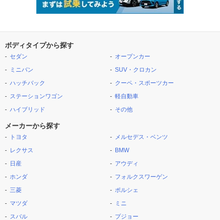
ボディタイプから探す
セダン
オープンカー
ミニバン
SUV・クロカン
ハッチバック
クーペ・スポーツカー
ステーションワゴン
軽自動車
ハイブリッド
その他
メーカーから探す
トヨタ
メルセデス・ベンツ
レクサス
BMW
日産
アウディ
ホンダ
フォルクスワーゲン
三菱
ポルシェ
マツダ
ミニ
スバル
プジョー