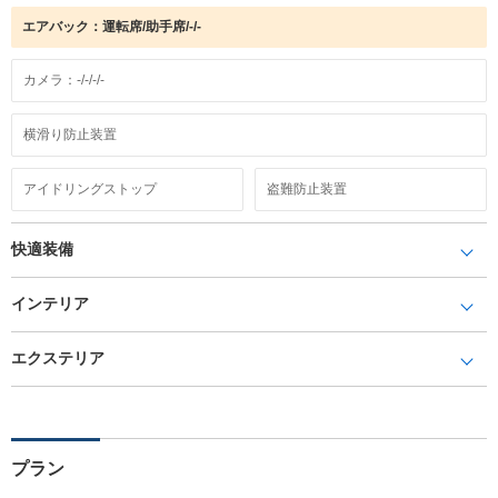
エアバック：運転席/助手席/-/-
カメラ：-/-/-/-
横滑り防止装置
アイドリングストップ
盗難防止装置
快適装備
インテリア
エクステリア
プラン