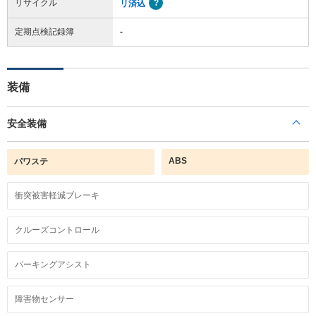
リサイクル
リ済込
定期点検記録簿
-
装備
安全装備
ABS
パワステ
衝突被害軽減ブレーキ
クルーズコントロール
パーキングアシスト
障害物センサー