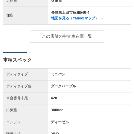
定休日
火曜日
長野県上田市秋和540-4
住所
地図を見る（Yahoo!マップ）
この店舗の中古車在庫一覧
車種スペック
ボディタイプ
ミニバン
ボディタイプ色
ダークパープル
車台番号末尾
420
排気量
3000cc
エンジン
ディーゼル
駆動方式
2WD