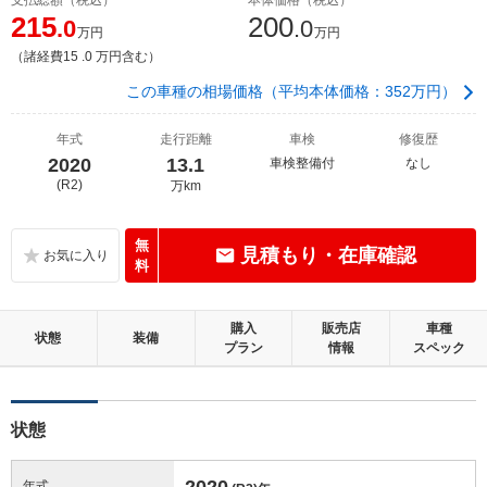
215
200
.0
.0
万円
万円
（諸経費15 .0 万円含む）
この車種の相場価格（平均本体価格：352万円）
年式
走行距離
車検
修復歴
2020
13.1
車検整備付
なし
(R2)
万km
無
見積もり・在庫確認
料
購入
販売店
車種
状態
装備
プラン
情報
スペック
状態
2020
年式