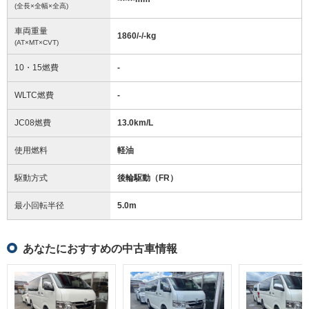
(全長×全幅×全高)
車両重量
1860/-/-
kg
(AT×MT×CVT)
10・15燃費
-
WLTC燃費
-
JC08燃費
13.0km/L
使用燃料
軽油
駆動方式
後輪駆動（FR）
最小回転半径
5.0
m
あなたにおすすめの中古車情報