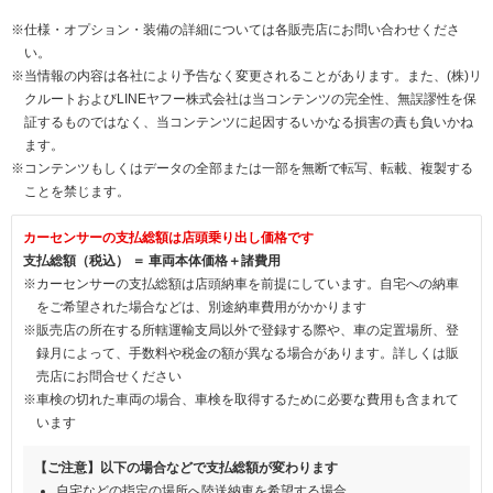
※仕様・オプション・装備の詳細については各販売店にお問い合わせくださ
い。
※当情報の内容は各社により予告なく変更されることがあります。また、(株)リ
クルートおよびLINEヤフー株式会社は当コンテンツの完全性、無誤謬性を保
証するものではなく、当コンテンツに起因するいかなる損害の責も負いかね
ます。
※コンテンツもしくはデータの全部または一部を無断で転写、転載、複製する
ことを禁じます。
カーセンサーの支払総額は店頭乗り出し価格です
支払総額（税込） ＝ 車両本体価格＋諸費用
※カーセンサーの支払総額は店頭納車を前提にしています。自宅への納車
をご希望された場合などは、別途納車費用がかかります
※販売店の所在する所轄運輸支局以外で登録する際や、車の定置場所、登
録月によって、手数料や税金の額が異なる場合があります。詳しくは販
売店にお問合せください
※車検の切れた車両の場合、車検を取得するために必要な費用も含まれて
います
【ご注意】以下の場合などで支払総額が変わります
自宅などの指定の場所へ陸送納車を希望する場合