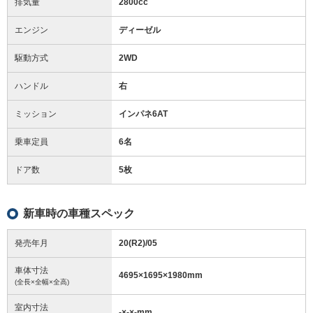
排気量
2800cc
エンジン
ディーゼル
駆動方式
2WD
ハンドル
右
ミッション
インパネ6AT
乗車定員
6名
ドア数
5枚
新車時の車種スペック
発売年月
20(R2)/05
車体寸法
4695
×
1695
×
1980
mm
(全長×全幅×全高)
室内寸法
-
×
-
×
-
mm