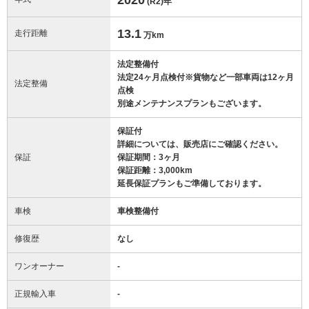
(R2)
年
13.1
走行距離
万km
法定整備付
法定24ヶ月点検付※貨物など一部車両は12ヶ月
法定整備
点検
別途メンテナンスプランもございます。
保証付
詳細については、販売店にご確認ください。
保証
保証期間：3ヶ月
保証距離：3,000km
延長保証プランもご準備しております。
車検
車検整備付
修復歴
なし
ワンオーナー
-
正規輸入車
-