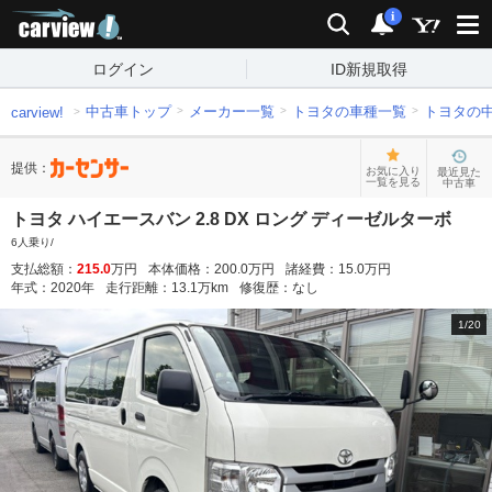
carview!
検索
通知
i
ログイン
ID新規取得
中古車トップ
メーカー一覧
トヨタの車種一覧
トヨタの
carview!
提供：
お気に入り
最近見た
一覧を見る
中古車
トヨタ ハイエースバン 2.8 DX ロング ディーゼルターボ
6人乗り/
支払総額：
215.0
万円
本体価格：
200.0
万円
諸経費：
15.0
万円
年式：
2020
年
走行距離：
13.1
万km
修復歴：
なし
1
/
20