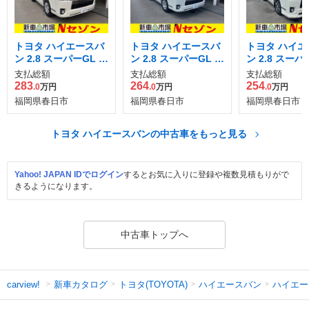
トヨタ ハイエースバ
トヨタ ハイエースバ
トヨタ ハイエ
ン 2.8 スーパーGL ダ
ン 2.8 スーパーGL ロ
ン 2.8 スーパ
ークプライムII ロン
ング ディーゼルター
ークプライム 
支払総額
支払総額
支払総額
グボディ ディーゼル
ボ
ボディ ディー
283
264
254
.0
万円
.0
万円
.0
万円
ターボ
ーボ
福岡県春日市
福岡県春日市
福岡県春日市
トヨタ ハイエースバンの中古車をもっと見る
Yahoo! JAPAN IDでログイン
するとお気に入りに登録や複数見積もりがで
きるようになります。
中古車トップへ
新車カタログ
トヨタ(TOYOTA)
ハイエースバン
ハイエー
carview!