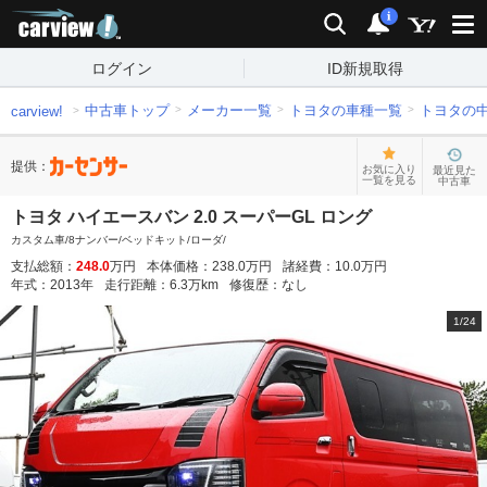
carview!
検索
通知
i
ログイン
ID新規取得
中古車トップ
メーカー一覧
トヨタの車種一覧
トヨタの
carview!
提供：
お気に入り
最近見た
一覧を見る
中古車
トヨタ ハイエースバン 2.0 スーパーGL ロング
カスタム車/8ナンバー/ベッドキット/ローダ/
支払総額：
248.0
万円
本体価格：
238.0
万円
諸経費：
10.0
万円
年式：
2013
年
走行距離：
6.3
万km
修復歴：
なし
1
/
24