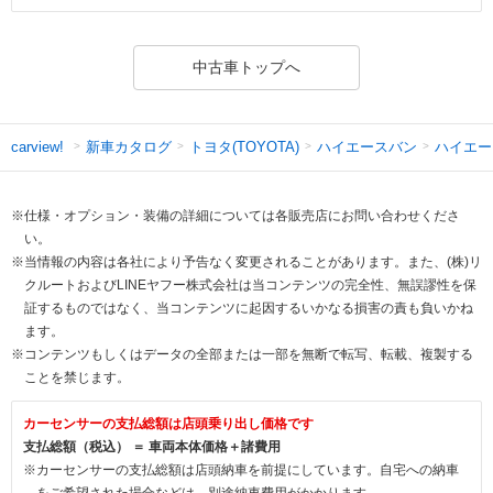
中古車トップへ
新車カタログ
トヨタ(TOYOTA)
ハイエースバン
ハイエー
carview!
※仕様・オプション・装備の詳細については各販売店にお問い合わせくださ
い。
※当情報の内容は各社により予告なく変更されることがあります。また、(株)リ
クルートおよびLINEヤフー株式会社は当コンテンツの完全性、無誤謬性を保
証するものではなく、当コンテンツに起因するいかなる損害の責も負いかね
ます。
※コンテンツもしくはデータの全部または一部を無断で転写、転載、複製する
ことを禁じます。
カーセンサーの支払総額は店頭乗り出し価格です
支払総額（税込） ＝ 車両本体価格＋諸費用
※カーセンサーの支払総額は店頭納車を前提にしています。自宅への納車
をご希望された場合などは、別途納車費用がかかります