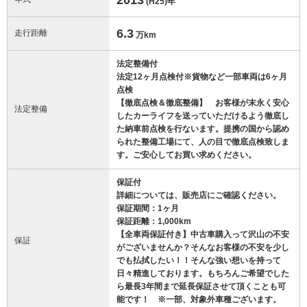
(H25)
年
6.3
走行距離
万km
法定整備付
法定12ヶ月点検付※貨物など一部車両は6ヶ月
点検
【徹底点検＆徹底整備】 お客様が末永く安心
法定整備
したカーライフを送っていただけるよう徹底し
た納車前点検を行ないます。提携の国から認め
られた整備工場にて、人の目で徹底点検致しま
す。ご安心してお買い求めください。
保証付
詳細については、販売店にご確認ください。
保証期間：1ヶ月
保証距離：1,000km
【全車両保証付き】中古車購入って沢山の不安
保証
がございませんか？そんなお客様の不安を少し
でも払拭したい！！そんな強い想いを持って
日々精進しております。もちろんご希望でした
ら最長3年間まで延長保証させて頂くことも可
能です！ ※一部、対象外車種ございます。