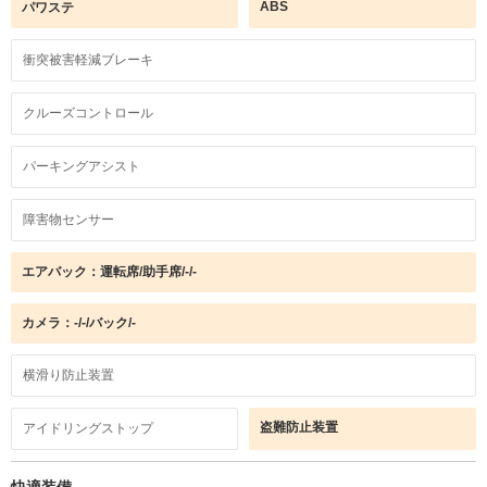
ABS
パワステ
衝突被害軽減ブレーキ
クルーズコントロール
パーキングアシスト
障害物センサー
エアバック：運転席/助手席/-/-
カメラ：-/-/バック/-
横滑り防止装置
盗難防止装置
アイドリングストップ
快適装備