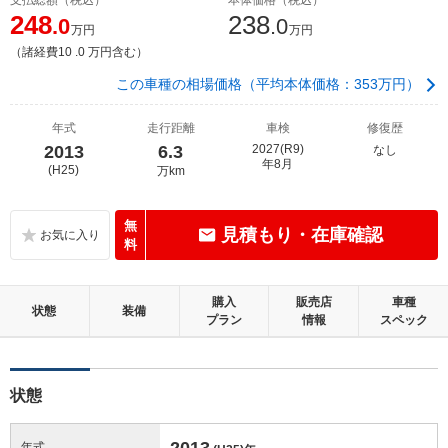
248
238
.0
.0
万円
万円
（諸経費10 .0 万円含む）
この車種の相場価格（平均本体価格：353万円）
年式
走行距離
車検
修復歴
2013
6.3
2027(R9)
なし
年8月
(H25)
万km
無
見積もり・在庫確認
料
購入
販売店
車種
状態
装備
プラン
情報
スペック
状態
2013
年式