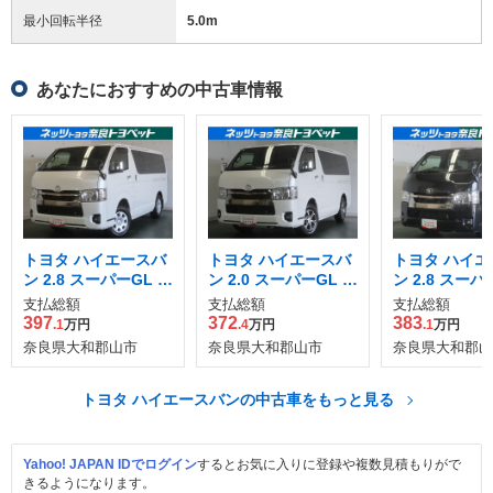
最小回転半径
5.0
m
あなたにおすすめの中古車情報
トヨタ ハイエースバ
トヨタ ハイエースバ
トヨタ ハイエ
ン 2.8 スーパーGL ダ
ン 2.0 スーパーGL ダ
ン 2.8 スーパ
ークプライムII ロン
ークプライムII ロン
ークプライムII
支払総額
支払総額
支払総額
グボディ ディーゼル
グボディ
グボディ ディ
397
372
383
.1
万円
.4
万円
.1
万円
ターボ 4WD
ターボ
奈良県大和郡山市
奈良県大和郡山市
奈良県大和郡山
トヨタ ハイエースバンの中古車をもっと見る
Yahoo! JAPAN IDでログイン
するとお気に入りに登録や複数見積もりがで
きるようになります。