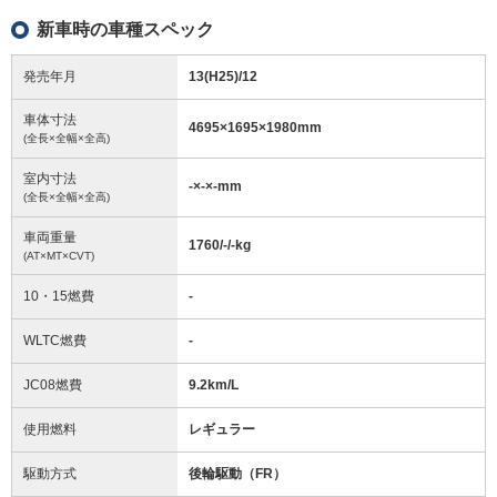
新車時の車種スペック
発売年月
13(H25)/12
車体寸法
4695
×
1695
×
1980
mm
(全長×全幅×全高)
室内寸法
-
×
-
×
-
mm
(全長×全幅×全高)
車両重量
1760/-/-
kg
(AT×MT×CVT)
10・15燃費
-
WLTC燃費
-
JC08燃費
9.2km/L
使用燃料
レギュラー
駆動方式
後輪駆動（FR）