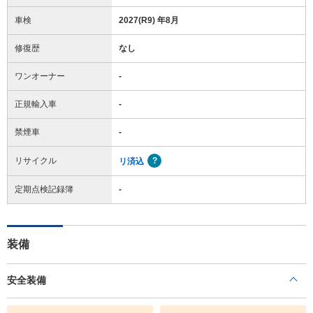
車検
2027(R9) 年8月
修復歴
なし
ワンオーナー
-
正規輸入車
-
禁煙車
-
リサイクル
リ済込
定期点検記録簿
-
装備
安全装備