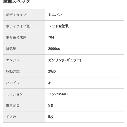
車種スペック
ボディタイプ
ミニバン
ボディタイプ色
レッド全塗装
車台番号末尾
704
排気量
2000cc
エンジン
ガソリン(レギュラー)
駆動方式
2WD
ハンドル
右
ミッション
インパネ4AT
乗車定員
5名
ドア数
5枚