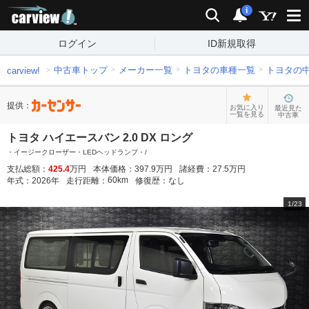
carview!
検索
通知
i
ログイン
ID新規取得
中古車トップ
メーカー一覧
トヨタの車種一覧
トヨタの
carview!
提供：
お気に入り
最近見た
一覧を見る
中古車
トヨタ ハイエースバン 2.0 DX ロング
・イージークローザー・LEDヘッドランプ・/
支払総額：
425.4
万円
本体価格：
397.9
万円
諸経費：
27.5
万円
60
km
年式：
2026
年
走行距離：
修復歴：
なし
1
/
23