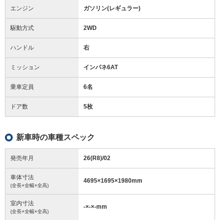
エンジン
ガソリン(レギュラー)
駆動方式
2WD
ハンドル
右
ミッション
インパネ6AT
乗車定員
6名
ドア数
5枚
新車時の車種スペック
発売年月
26(R8)/02
車体寸法
4695
×
1695
×
1980
mm
(全長×全幅×全高)
室内寸法
-
×
-
×
-
mm
(全長×全幅×全高)