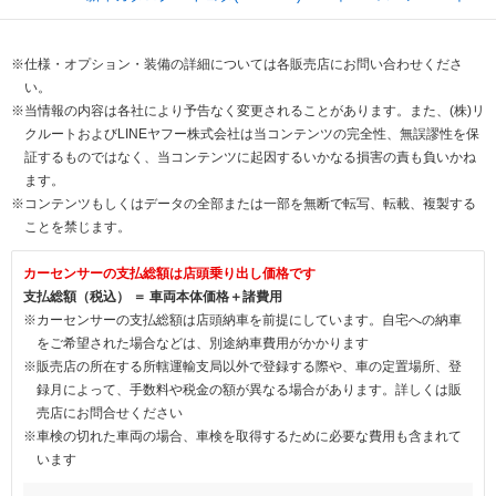
※仕様・オプション・装備の詳細については各販売店にお問い合わせくださ
い。
※当情報の内容は各社により予告なく変更されることがあります。また、(株)リ
クルートおよびLINEヤフー株式会社は当コンテンツの完全性、無誤謬性を保
証するものではなく、当コンテンツに起因するいかなる損害の責も負いかね
ます。
※コンテンツもしくはデータの全部または一部を無断で転写、転載、複製する
ことを禁じます。
カーセンサーの支払総額は店頭乗り出し価格です
支払総額（税込） ＝ 車両本体価格＋諸費用
※カーセンサーの支払総額は店頭納車を前提にしています。自宅への納車
をご希望された場合などは、別途納車費用がかかります
※販売店の所在する所轄運輸支局以外で登録する際や、車の定置場所、登
録月によって、手数料や税金の額が異なる場合があります。詳しくは販
売店にお問合せください
※車検の切れた車両の場合、車検を取得するために必要な費用も含まれて
います