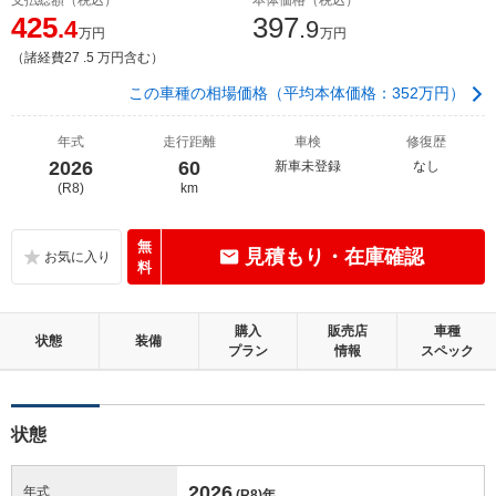
425
397
.4
.9
万円
万円
（諸経費27 .5 万円含む）
この車種の相場価格（平均本体価格：352万円）
年式
走行距離
車検
修復歴
2026
60
新車未登録
なし
(R8)
km
無
見積もり・在庫確認
料
購入
販売店
車種
状態
装備
プラン
情報
スペック
状態
2026
年式
(R8)
年