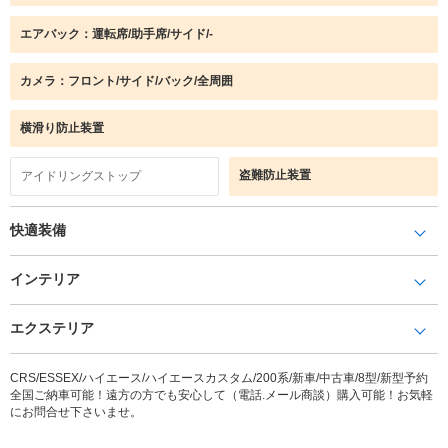
エアバック：運転席/助手席/サイド/-
カメラ：フロント/サイド/バック/全周囲
横滑り防止装置
盗難防止装置
アイドリングストップ
快適装備
インテリア
エクステリア
CRS/ESSEX/ハイエース/ハイエースカスタム/200系/新車/中古車/8型/新型予約
全国ご納車可能！遠方の方でも安心して（電話.メール商談）購入可能！お気軽
にお問合せ下さいませ。