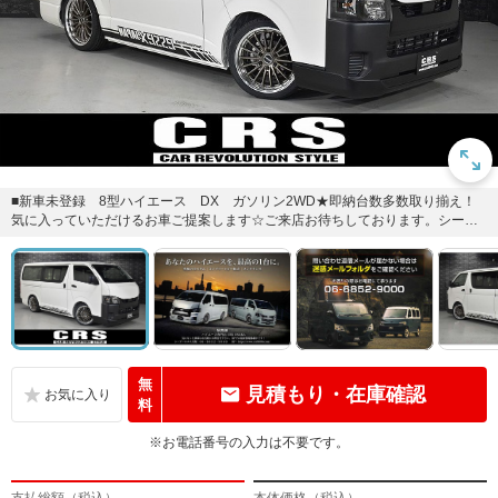
■新車未登録 8型ハイエース DX ガソリン2WD★即納台数多数取り揃え！
気に入っていただけるお車ご提案します☆ご来店お待ちしております。シーア
ールエス大阪06-6852...
無
見積もり・在庫確認
料
※お電話番号の入力は不要です。
支払総額（税込）
本体価格（税込）