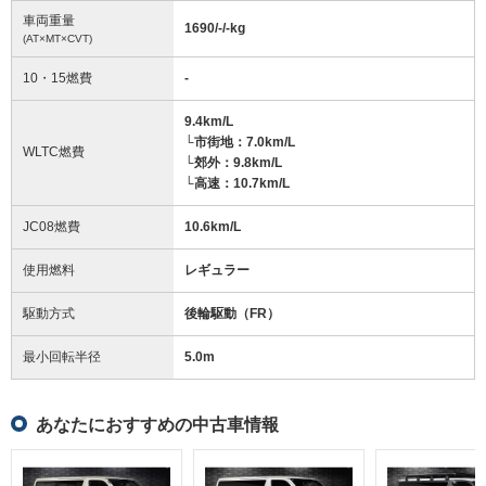
車両重量
1690/-/-
kg
(AT×MT×CVT)
10・15燃費
-
9.4km/L
└市街地：7.0km/L
WLTC燃費
└郊外：9.8km/L
└高速：10.7km/L
JC08燃費
10.6km/L
使用燃料
レギュラー
駆動方式
後輪駆動（FR）
最小回転半径
5.0
m
あなたにおすすめの中古車情報