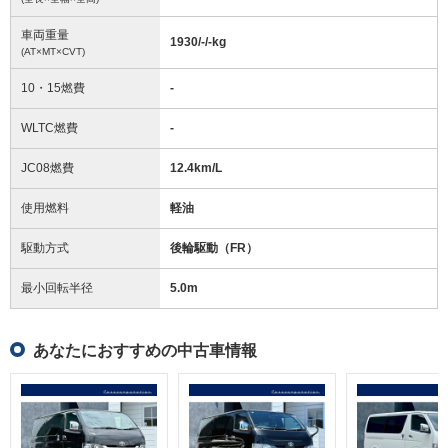
車両重量
1930/-/-
kg
(AT×MT×CVT)
10・15燃費
-
WLTC燃費
-
JC08燃費
12.4km/L
使用燃料
軽油
駆動方式
後輪駆動（FR）
最小回転半径
5.0
m
あなたにおすすめの中古車情報