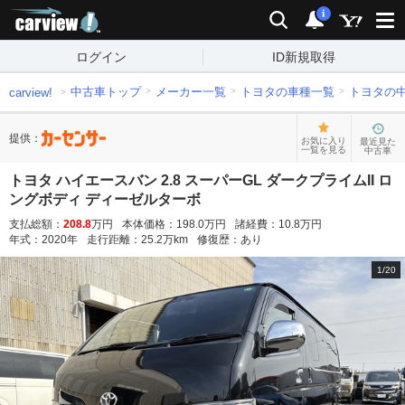
carview!
検索
通知
i
ログイン
ID新規取得
中古車トップ
メーカー一覧
トヨタの車種一覧
トヨタの
carview!
提供：
お気に入り
最近見た
一覧を見る
中古車
トヨタ ハイエースバン 2.8 スーパーGL ダークプライムII ロ
ングボディ ディーゼルターボ
支払総額：
208.8
万円
本体価格：
198.0
万円
諸経費：
10.8
万円
年式：
2020
年
走行距離：
25.2
万km
修復歴：
あり
1
/
20