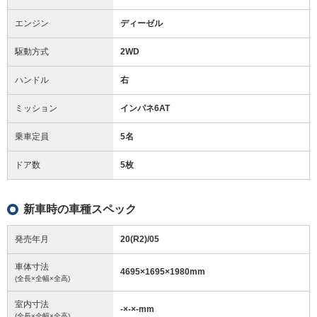
エンジン
ディーゼル
駆動方式
2WD
ハンドル
右
ミッション
インパネ6AT
乗車定員
5名
ドア数
5枚
新車時の車種スペック
発売年月
20(R2)/05
車体寸法
4695
×
1695
×
1980
mm
(全長×全幅×全高)
室内寸法
-
×
-
×
-
mm
(全長×全幅×全高)