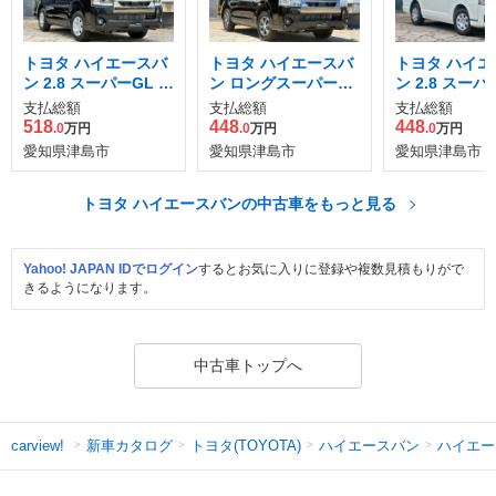
トヨタ ハイエースバ
トヨタ ハイエースバ
トヨタ ハイエ
ン 2.8 スーパーGL ダ
ン ロングスーパーGL
ン 2.8 スーパ
ークプライムII ロン
ダークプライムS
ークプライム 
支払総額
支払総額
支払総額
グボディ ディーゼル
グボディ ディ
518
448
448
.0
万円
.0
万円
.0
万円
ターボ
ターボ
愛知県津島市
愛知県津島市
愛知県津島市
トヨタ ハイエースバンの中古車をもっと見る
Yahoo! JAPAN IDでログイン
するとお気に入りに登録や複数見積もりがで
きるようになります。
中古車トップへ
新車カタログ
トヨタ(TOYOTA)
ハイエースバン
ハイエー
carview!