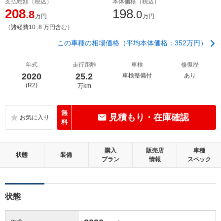
支払総額（税込）
本体価格（税込）
208
198
.8
.0
万円
万円
（諸経費10 .8 万円含む）
この車種の相場価格（平均本体価格：352万円）
年式
走行距離
車検
修復歴
2020
25.2
車検整備付
あり
(R2)
万km
無
見積もり・在庫確認
料
購入
販売店
車種
状態
装備
プラン
情報
スペック
状態