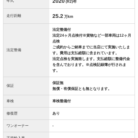
2020
年式
(R2)
年
25.2
走行距離
万km
法定整備付
法定24ヶ月点検付※貨物など一部車両は12ヶ月
点検
ご成約からご納車までに当店にて実施いたしま
法定整備
す。費用は支払総額に含まれています。
法定点検を実施致します。支払総額に整備代金
を含んでおります。※点検記録簿が行されま
す。
保証無
保証
無償・有償保証とも無となります。
車検
車検整備付
修復歴
あり
ワンオーナー
-
正規輸入車
-