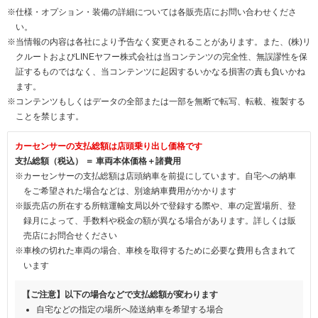
※仕様・オプション・装備の詳細については各販売店にお問い合わせくださ
い。
※当情報の内容は各社により予告なく変更されることがあります。また、(株)リ
クルートおよびLINEヤフー株式会社は当コンテンツの完全性、無誤謬性を保
証するものではなく、当コンテンツに起因するいかなる損害の責も負いかね
ます。
※コンテンツもしくはデータの全部または一部を無断で転写、転載、複製する
ことを禁じます。
カーセンサーの支払総額は店頭乗り出し価格です
支払総額（税込） ＝ 車両本体価格＋諸費用
※カーセンサーの支払総額は店頭納車を前提にしています。自宅への納車
をご希望された場合などは、別途納車費用がかかります
※販売店の所在する所轄運輸支局以外で登録する際や、車の定置場所、登
録月によって、手数料や税金の額が異なる場合があります。詳しくは販
売店にお問合せください
※車検の切れた車両の場合、車検を取得するために必要な費用も含まれて
います
【ご注意】以下の場合などで支払総額が変わります
自宅などの指定の場所へ陸送納車を希望する場合