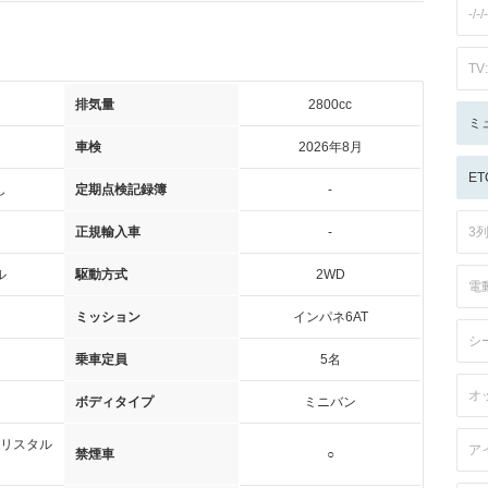
-/-/-
TV:
排気量
2800cc
ミ
車検
2026年8月
ET
し
定期点検記録簿
-
正規輸入車
-
3
ル
駆動方式
2WD
電
ミッション
インパネ6AT
シ
乗車定員
5名
オ
ボディタイプ
ミニバン
リスタル
ア
禁煙車
○