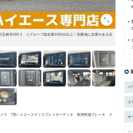
市泉町定林寺265-1 ☆グループ総在庫1000台以上！別敷地に在庫がある店
パ
エ
カメラ 7型ハイエースディスプレイオーディオ 衝突軽減ブレーキ ク
キ
カ