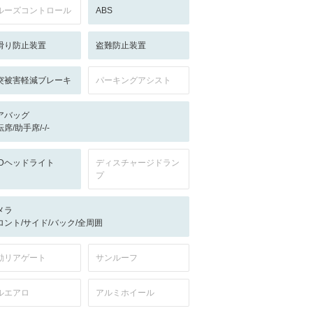
ルーズコントロール
ABS
滑り防止装置
盗難防止装置
突被害軽減ブレーキ
パーキングアシスト
アバッグ
席/助手席/-/-
EDヘッドライト
ディスチャージドラン
プ
メラ
ロント/サイド/バック/全周囲
動リアゲート
サンルーフ
ルエアロ
アルミホイール