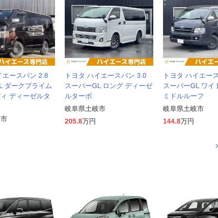
エースバン 2.8
トヨタ ハイエースバン 3.0
トヨタ ハイエースバ
L ダークプライム
スーパーGL ロング ディーゼ
スーパーGL ワイ
ィ ディーゼルタ
ルターボ
ミドルルーフ
岐阜県土岐市
岐阜県土岐市
岐市
205.8
万円
144.8
万円