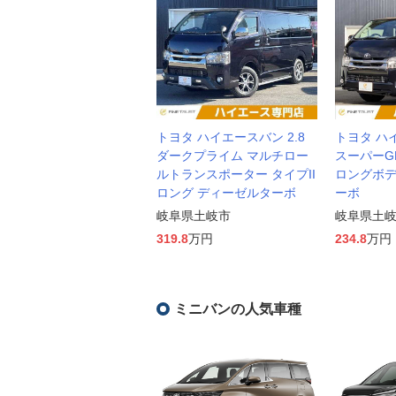
トヨタ ハイエースバン 2.8
トヨタ ハイ
ダークプライム マルチロー
スーパーG
ルトランスポーター タイプII
ロングボデ
ロング ディーゼルターボ
ーボ
岐阜県土岐市
岐阜県土
319.8
万円
234.8
万円
ミニバンの人気車種