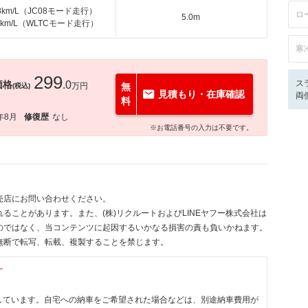
.8km/L（JC08モード走行）
ロ
5.0m
.4km/L（WLTCモード走行）
寒
299
ス
価格
.0
万円
無
(税込)
見積もり・在庫確認
両
料
年8月
修復歴
なし
※お電話番号の入力は不要です。
売店にお問い合わせください。
ることがあります。また、(株)リクルートおよびLINEヤフー株式会社は
のではなく、当コンテンツに起因するいかなる損害の責も負いかねます。
無断で転写、転載、複製することを禁じます。
す
しています。自宅への納車をご希望された場合などは、別途納車費用が