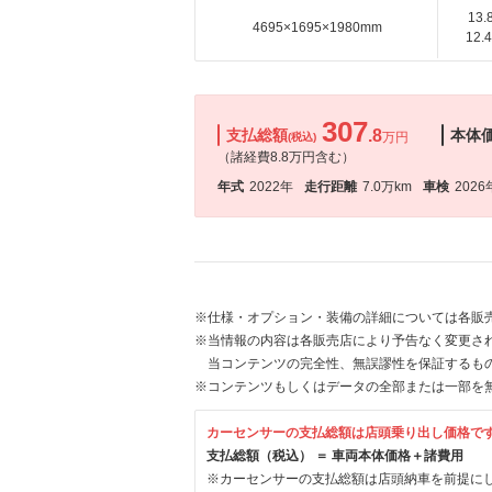
13
4695×1695×1980mm
12
307
支払総額
.8
本体
万円
(税込)
（諸経費8.8万円含む）
年式
2022年
走行距離
7.0万km
車検
2026
※仕様・オプション・装備の詳細については各販
※当情報の内容は各販売店により予告なく変更され
当コンテンツの完全性、無誤謬性を保証するも
※コンテンツもしくはデータの全部または一部を
カーセンサーの支払総額は店頭乗り出し価格で
支払総額（税込） ＝ 車両本体価格＋諸費用
※カーセンサーの支払総額は店頭納車を前提に