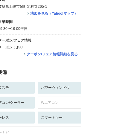
岐阜県土岐市泉町定林寺265-1
地図を見る（Yahoo!マップ）
営業時間
09:30〜19:00平日
クーポン/フェア情報
クーポン：あり
クーポン/フェア情報詳細を見る
装備
ワステ
パワーウィンドウ
アコン/クーラー
Wエアコン
ーレス
スマートキー
ーナビ