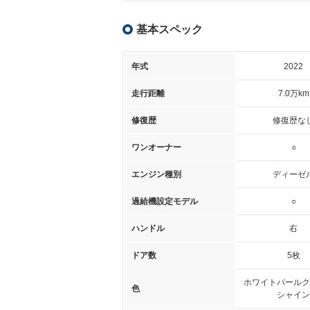
基本スペック
年式
2022
走行距離
7.0万km
修復歴
修復歴な
ワンオーナー
○
エンジン種別
ディーゼ
過給機設定モデル
○
ハンドル
右
ドア数
5枚
ホワイトパールク
色
シャイン