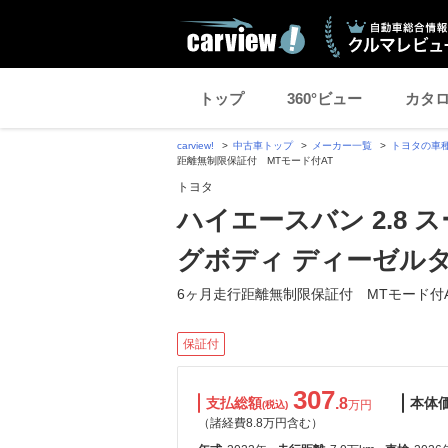
トップ
360°ビュー
カタ
carview!
中古車トップ
メーカー一覧
トヨタの車
距離無制限保証付 MTモード付AT
トヨタ
ハイエースバン 2.8 
グボディ ディーゼル
6ヶ月走行距離無制限保証付 MTモード付
保証付
307
支払総額
.8
本体
万円
(税込)
（諸経費8.8万円含む）