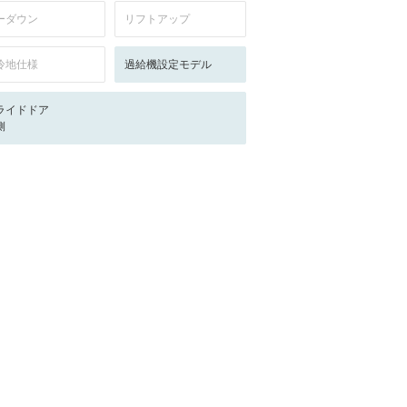
ーダウン
リフトアップ
冷地仕様
過給機設定モデル
ライドドア
側