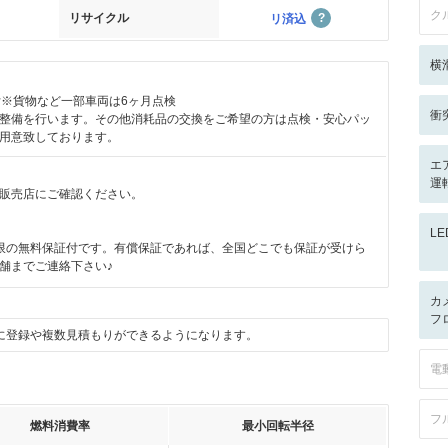
ク
リサイクル
リ済込
横
付※貨物など一部車両は6ヶ月点検
衝
整備を行います。その他消耗品の交換をご希望の方は点検・安心パッ
用意致しております。
エ
運転
販売店にご確認ください。
L
限の無料保証付です。有償保証であれば、全国どこでも保証が受けら
舗までご連絡下さい♪
カ
フ
に登録や複数見積もりができるようになります。
電
フ
燃料消費率
最小回転半径