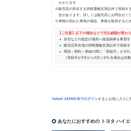
かかります
※販売店の所在する所轄運輸支局以外で登録す
合があります。詳しくは販売店にお問合せく
※車検の切れた車両の場合、車検を取得するた
【ご注意】以下の場合などで支払総額が変わ
自宅などの指定の場所へ陸送納車を希望す
販売店所在地の所轄運輸支局以外で登録す
商談～契約～登録の間に「登録月」がずれ
（登録月が3月から4月にずれる場合は自
Yahoo! JAPAN IDでログイン
するとお気に入りに
あなたにおすすめの トヨタ ハイエ