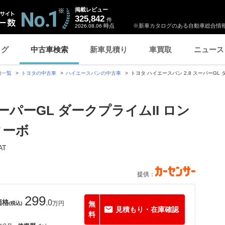
掲載レビュー
325,842
件
時点
※新車カタログのある自動車総合情報
2026.08.06
ログ
中古車検索
新車見積り
車買取
ニュース
種一覧
トヨタの中古車
ハイエースバンの中古車
トヨタ ハイエースバン 2.8 スーパーGL
スーパーGL ダークプライムII ロン
ターボ
AT
提供：
299
価格
.0
万円
無
(税込)
見積もり・在庫確認
料