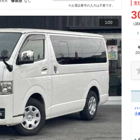
年8月
修復歴
なし
支
※お電話番号の入力は不要です。
3
1
/
20
（諸
2
ハ
土