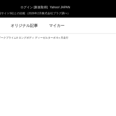
ログイン
[
新規取得
]
Yahoo! JAPAN
サイト5社との比較（2026年2月株式会社プラグ調べ）
オリジナル記事
マイカー
 ダークプライムII ロングボディ ディーゼルターボ 6ヶ月走行