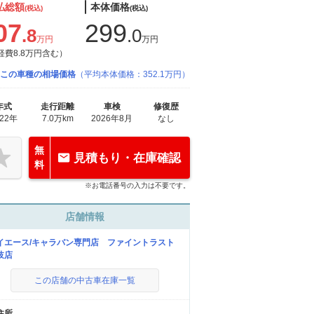
払総額
本体価格
(税込)
(税込)
07
299
.8
.0
万円
万円
経費8.8万円含む）
この車種の相場価格
（平均本体価格：352.1万円）
年式
走行距離
車検
修復歴
022年
7.0万km
2026年8月
なし
無
見積もり・在庫確認
料
※お電話番号の入力は不要です。
店舗情報
イエース/キャラバン専門店 ファイントラスト
岐店
この店舗の中古車在庫一覧
住所