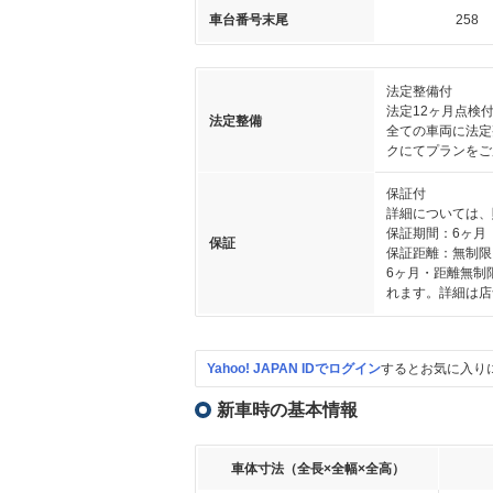
車台番号末尾
258
法定整備付
法定12ヶ月点検
法定整備
全ての車両に法定
クにてプランをご
保証付
詳細については、
保証期間：6ヶ月
保証
保証距離：無制限
6ヶ月・距離無制
れます。詳細は店
Yahoo! JAPAN IDでログイン
するとお気に入り
新車時の基本情報
車体寸法（全長×全幅×全高）