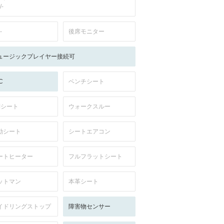
/-
-
後席モニター
ュージックプレイヤー接続可
C
ベンチシート
列シート
ウォークスルー
動シート
シートエアコン
ートヒーター
フルフラットシート
ットマン
本革シート
イドリングストップ
障害物センサー