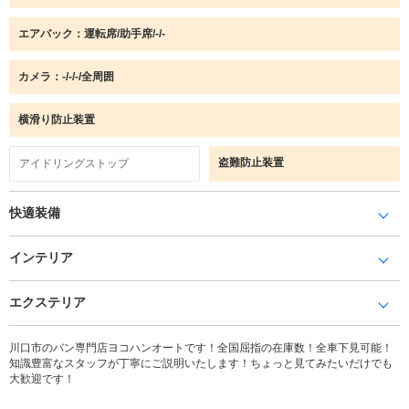
エアバック：運転席/助手席/-/-
カメラ：-/-/-/全周囲
横滑り防止装置
盗難防止装置
アイドリングストップ
快適装備
インテリア
エクステリア
川口市のバン専門店ヨコハンオートです！全国屈指の在庫数！全車下見可能！
知識豊富なスタッフが丁寧にご説明いたします！ちょっと見てみたいだけでも
大歓迎です！