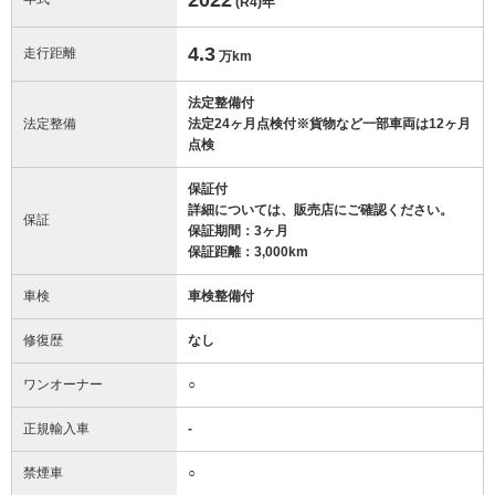
(R4)
年
4.3
走行距離
万km
法定整備付
法定整備
法定24ヶ月点検付※貨物など一部車両は12ヶ月
点検
保証付
詳細については、販売店にご確認ください。
保証
保証期間：3ヶ月
保証距離：3,000km
車検
車検整備付
修復歴
なし
ワンオーナー
○
正規輸入車
-
禁煙車
○