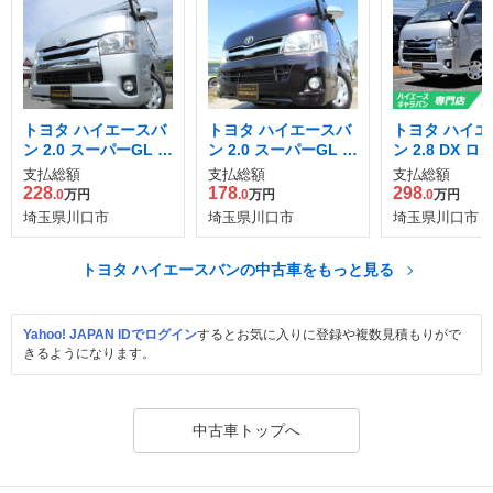
トヨタ ハイエースバ
トヨタ ハイエースバ
トヨタ ハイエ
ン 2.0 スーパーGL ロ
ン 2.0 スーパーGL プ
ン 2.8 DX ロ
ング
ライムセレクション
ィーゼルターボ
支払総額
支払総額
支払総額
ロング
228
178
298
.0
万円
.0
万円
.0
万円
埼玉県川口市
埼玉県川口市
埼玉県川口市
トヨタ ハイエースバンの中古車をもっと見る
Yahoo! JAPAN IDでログイン
するとお気に入りに登録や複数見積もりがで
きるようになります。
中古車トップへ