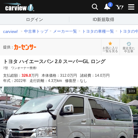
carview!
検索
通知
i
ログイン
ID新規取得
中古車トップ
メーカー一覧
トヨタの車種一覧
トヨタの
carview!
提供：
お気に入り
最近見た
一覧を見る
中古車
トヨタ ハイエースバン 2.0 スーパーGL ロング
7型 ワンオーナー禁煙/
支払総額：
326.0
万円
本体価格：
312.0
万円
諸経費：
14.0
万円
年式：
2022
年
走行距離：
4.3
万km
修復歴：
なし
1
/
23