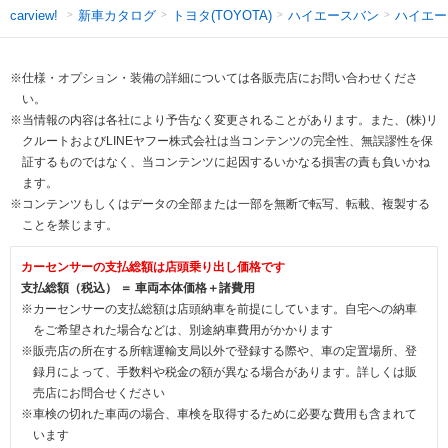
新車カタログ
トヨタ(TOYOTA)
ハイエースバン
ハイエー
carview!
※仕様・オプション・装備の詳細については各販売店にお問い合わせくださ
い。
※当情報の内容は各社により予告なく変更されることがあります。また、(株)リ
クルートおよびLINEヤフー株式会社は当コンテンツの完全性、無誤謬性を保
証するものではなく、当コンテンツに起因するいかなる損害の責も負いかね
ます。
※コンテンツもしくはデータの全部または一部を無断で転写、転載、複製する
ことを禁じます。
カーセンサーの支払総額は店頭乗り出し価格です
支払総額（税込） ＝ 車両本体価格＋諸費用
※カーセンサーの支払総額は店頭納車を前提にしています。自宅への納車
をご希望された場合などは、別途納車費用がかかります
※販売店の所在する所轄運輸支局以外で登録する際や、車の定置場所、登
録月によって、手数料や税金の額が異なる場合があります。詳しくは販
売店にお問合せください
※車検の切れた車両の場合、車検を取得するために必要な費用も含まれて
います