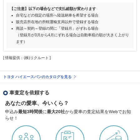
【ご注意】以下の場合などで支払総額が変わります
自宅などの指定の場所へ陸送納車を希望する場合
販売店所在地の所轄運輸支局以外で登録する場合
商談～契約～登録の間に「登録月」がずれる場合
（登録月が3月から4月にずれる場合は自動車税の額が大きく上がり
ます）
[ 情報提供：(株)リクルート ]
トヨタ ハイエースバンのカタログを見る
車査定を依頼する
あなたの愛車、今いくら？
申込み
最短3時間後
に
最大20社
から愛車の査定結果をWebでお知
らせ！