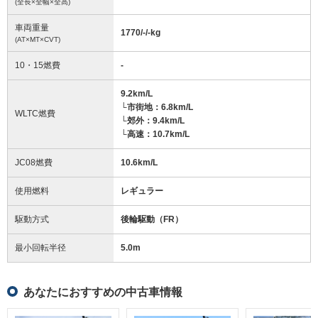
(全長×全幅×全高)
車両重量
1770/-/-
kg
(AT×MT×CVT)
10・15燃費
-
9.2km/L
└市街地：6.8km/L
WLTC燃費
└郊外：9.4km/L
└高速：10.7km/L
JC08燃費
10.6km/L
使用燃料
レギュラー
駆動方式
後輪駆動（FR）
最小回転半径
5.0
m
あなたにおすすめの中古車情報