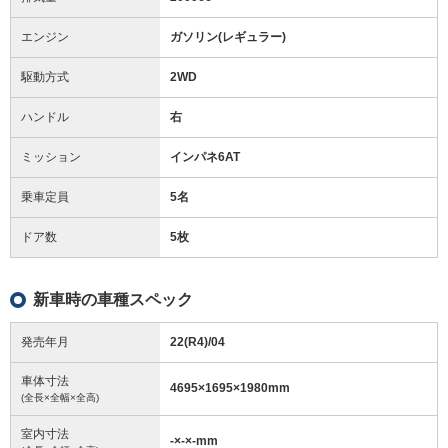
エンジン
ガソリン(レギュラー)
駆動方式
2WD
ハンドル
右
ミッション
インパネ6AT
乗車定員
5名
ドア数
5枚
新車時の車種スペック
発売年月
22(R4)/04
車体寸法
4695
×
1695
×
1980
mm
(全長×全幅×全高)
室内寸法
-
×
-
×
-
mm