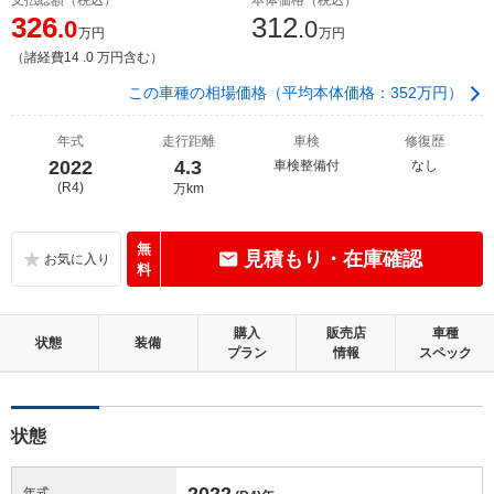
326
312
.0
.0
万円
万円
（諸経費14 .0 万円含む）
この車種の相場価格（平均本体価格：352万円）
年式
走行距離
車検
修復歴
2022
4.3
車検整備付
なし
(R4)
万km
無
見積もり・在庫確認
料
購入
販売店
車種
状態
装備
プラン
情報
スペック
状態
2022
年式