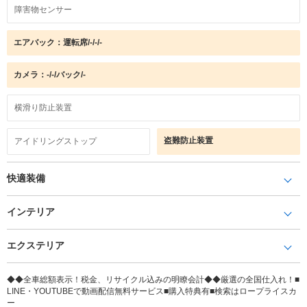
障害物センサー
エアバック：運転席/-/-/-
カメラ：-/-/バック/-
横滑り防止装置
盗難防止装置
アイドリングストップ
快適装備
インテリア
エクステリア
◆◆全車総額表示！税金、リサイクル込みの明瞭会計◆◆厳選の全国仕入れ！■
LINE・YOUTUBEで動画配信無料サービス■購入特典有■検索はロープライスカ
ー