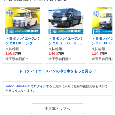
トヨタ ハイエースバ
トヨタ ハイエースバ
トヨタ ハイエ
ン 2.0 DX ロング
ン 2.0 スーパーGL ロ
ン 2.0 DX ロ
ング
支払総額
支払総額
支払総額
166
144
114
.8
万円
.8
万円
.8
万円
埼玉県春日部市
埼玉県春日部市
埼玉県春日部市
トヨタ ハイエースバンの中古車をもっと見る
Yahoo! JAPAN IDでログイン
するとお気に入りに登録や複数見積もりがで
きるようになります。
中古車トップへ