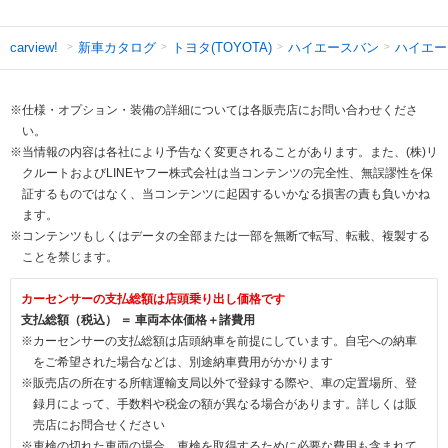
新車カタログ
トヨタ(TOYOTA)
ハイエースバン
ハイエー
carview!
※仕様・オプション・装備の詳細については各販売店にお問い合わせくださ
い。
※当情報の内容は各社により予告なく変更されることがあります。また、(株)リ
クルートおよびLINEヤフー株式会社は当コンテンツの完全性、無誤謬性を保
証するものではなく、当コンテンツに起因するいかなる損害の責も負いかね
ます。
※コンテンツもしくはデータの全部または一部を無断で転写、転載、複製する
ことを禁じます。
カーセンサーの支払総額は店頭乗り出し価格です
支払総額（税込） ＝ 車両本体価格＋諸費用
※カーセンサーの支払総額は店頭納車を前提にしています。自宅への納車
をご希望された場合などは、別途納車費用がかかります
※販売店の所在する所轄運輸支局以外で登録する際や、車の定置場所、登
録月によって、手数料や税金の額が異なる場合があります。詳しくは販
売店にお問合せください
※車検の切れた車両の場合、車検を取得するために必要な費用も含まれて