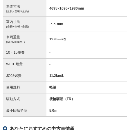
車体寸法
4695
×
1695
×
1980
mm
(全長×全幅×全高)
室内寸法
-
×
-
×
-
mm
(全長×全幅×全高)
車両重量
1920/-/-
kg
(AT×MT×CVT)
10・15燃費
-
WLTC燃費
-
JC08燃費
11.2km/L
使用燃料
軽油
駆動方式
後輪駆動（FR）
最小回転半径
5.0
m
あなたにおすすめの中古車情報