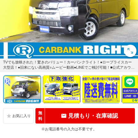
TVでも放映された！驚きのバリュー！カーバンクライト！●ロープライスカー
大型店！●旧来にない高画質○ムービー動画●LINEでご検討可能！■公式アカウン
ト：カーバンクライト...
無
見積もり・在庫確認
料
※お電話番号の入力は不要です。