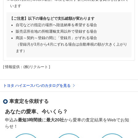
います
【ご注意】以下の場合などで支払総額が変わります
自宅などの指定の場所へ陸送納車を希望する場合
販売店所在地の所轄運輸支局以外で登録する場合
商談～契約～登録の間に「登録月」がずれる場合
（登録月が3月から4月にずれる場合は自動車税の額が大きく上がり
ます）
[ 情報提供：(株)リクルート ]
トヨタ ハイエースバンのカタログを見る
車査定を依頼する
あなたの愛車、今いくら？
申込み
最短3時間後
に
最大20社
から愛車の査定結果をWebでお知
らせ！