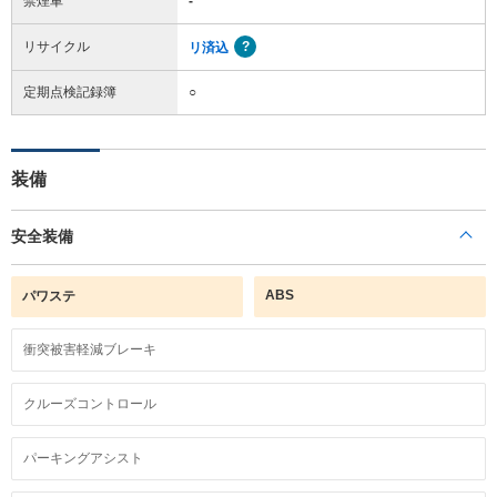
禁煙車
-
リサイクル
リ済込
定期点検記録簿
○
装備
安全装備
ABS
パワステ
衝突被害軽減ブレーキ
クルーズコントロール
パーキングアシスト