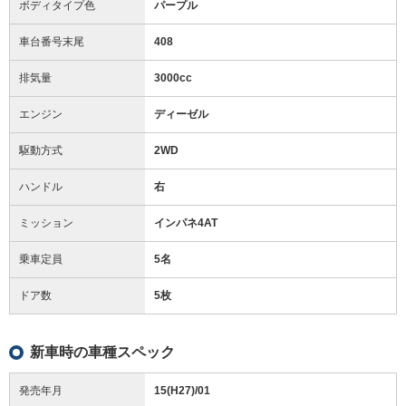
ボディタイプ色
パープル
車台番号末尾
408
排気量
3000cc
エンジン
ディーゼル
駆動方式
2WD
ハンドル
右
ミッション
インパネ4AT
乗車定員
5名
ドア数
5枚
新車時の車種スペック
発売年月
15(H27)/01