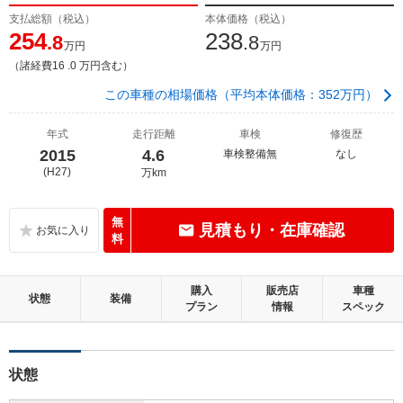
支払総額（税込）
本体価格（税込）
254
238
.8
.8
万円
万円
（諸経費16 .0 万円含む）
この車種の相場価格（平均本体価格：352万円）
年式
走行距離
車検
修復歴
2015
4.6
車検整備無
なし
(H27)
万km
無
見積もり・在庫確認
料
購入
販売店
車種
状態
装備
プラン
情報
スペック
状態