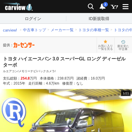
carview!
検索
通知
i
ログイン
ID新規取得
中古車トップ
メーカー一覧
トヨタの車種一覧
トヨタの
carview!
提供：
お気に入り
最近見た
一覧を見る
中古車
トヨタ ハイエースバン 3.0 スーパーGL ロング ディーゼル
ターボ
ルエアコン/メモリーナビ/バックカメラ/
支払総額：
254.8
万円
本体価格：
238.8
万円
諸経費：
16.0
万円
年式：
2015
年
走行距離：
4.6
万km
修復歴：
なし
1
/
21