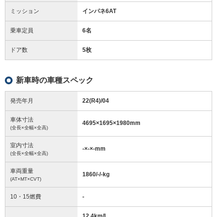
ミッション
インパネ6AT
乗車定員
6名
ドア数
5枚
新車時の車種スペック
発売年月
22(R4)/04
車体寸法
4695
×
1695
×
1980
mm
(全長×全幅×全高)
室内寸法
-
×
-
×
-
mm
(全長×全幅×全高)
車両重量
1860/-/-
kg
(AT×MT×CVT)
10・15燃費
-
12.4km/L