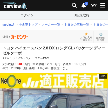
carview!
検索
通知
i
ログイン
ID新規取得
中古車トップ
メーカー一覧
トヨタの車種一覧
トヨタの
carview!
提供：
お気に入り
最近見た
一覧を見る
中古車
トヨタ ハイエースバン 2.8 DX ロング GLパッケージ ディー
ゼルターボ
ナビ/バックカメラ/トヨタセーフティ/ETC/
支払総額：
318.0
万円
本体価格：
299.9
万円
諸経費：
18.1
万円
年式：
2023
年
走行距離：
4.8
万km
修復歴：
なし
1
/
25