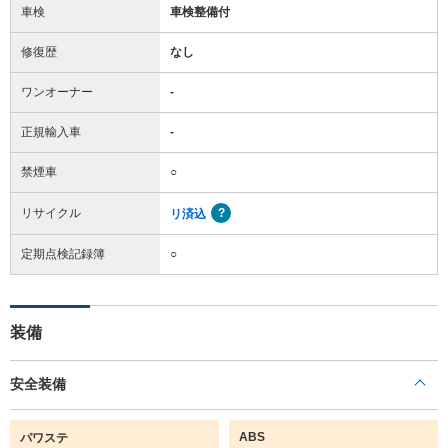
車検
車検整備付
修復歴
なし
ワンオーナー
-
正規輸入車
-
禁煙車
○
リサイクル
リ済込
定期点検記録簿
○
装備
安全装備
ABS
パワステ