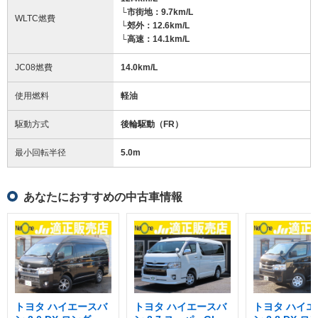
└市街地：9.7km/L
WLTC燃費
└郊外：12.6km/L
└高速：14.1km/L
JC08燃費
14.0km/L
使用燃料
軽油
駆動方式
後輪駆動（FR）
最小回転半径
5.0
m
あなたにおすすめの中古車情報
トヨタ ハイエースバ
トヨタ ハイエースバ
トヨタ ハイエ