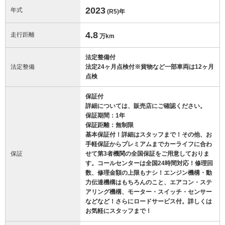
2023
年式
(R5)
年
4.8
走行距離
万km
法定整備付
法定整備
法定24ヶ月点検付※貨物など一部車両は12ヶ月
点検
保証付
詳細については、販売店にご確認ください。
保証期間：1年
保証距離：無制限
基本保証付！詳細はスタッフまで！その他、お
手軽保証からプレミアムまでカーライフに合わ
保証
せて第3者機関の全国保証をご用意しておりま
す。コールセンターは全国24時間対応！修理回
数、修理金額の上限もナシ！エンジン機構・動
力伝達機構はもちろんのこと、エアコン・ステ
アリング機構、モーター・スイッチ・センサー
などなど！さらにロードサービス付。詳しくは
お気軽にスタッフまで！