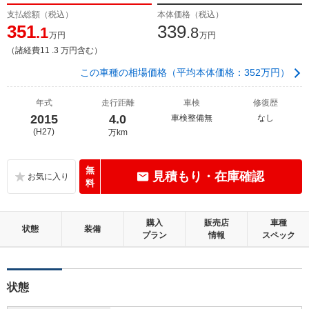
支払総額（税込）
本体価格（税込）
351
339
.1
.8
万円
万円
（諸経費11 .3 万円含む）
この車種の相場価格（平均本体価格：352万円）
年式
走行距離
車検
修復歴
2015
4.0
車検整備無
なし
(H27)
万km
無
見積もり・在庫確認
料
購入
販売店
車種
状態
装備
プラン
情報
スペック
状態