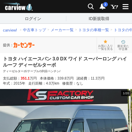
carview!
検索
通知
i
ログイン
ID新規取得
中古車トップ
メーカー一覧
トヨタの車種一覧
トヨタの
carview!
提供：
お気に入り
最近見た
一覧を見る
中古車
トヨタ ハイエースバン 3.0 DX ワイド スーパーロング ハイ
ルーフ ディーゼルターボ
ディーゼルターボ/テーブル/3列目ベンチシ/
支払総額：
351.1
万円
本体価格：
339.8
万円
諸経費：
11.3
万円
年式：
2015
年
走行距離：
4.0
万km
修復歴：
なし
1
/
20