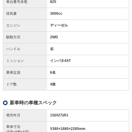
車台番号末尾
825
排気量
3000cc
エンジン
ディーゼル
駆動方式
2WD
ハンドル
右
ミッション
インパネ4AT
乗車定員
6名
ドア数
4枚
新車時の車種スペック
発売年月
15(H27)/01
車体寸法
5380
×
1880
×
2285
mm
(全長×全幅×全高)