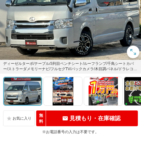
ディーゼルターボ/テーブル/3列目ベンチシート/ルーフランプ/千鳥シートカバ
ー/ストラーダメモリーナビ/フルセグTV/バックカメラ/木目調パネル/ドラレコ/E
TC/ハイエ...
無
見積もり・在庫確認
料
※お電話番号の入力は不要です。