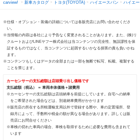
新車カタログ
トヨタ(TOYOTA)
ハイエースバン
ハイエー
carview!
※仕様・オプション・装備の詳細については各販売店にお問い合わせくださ
い。
※当情報の内容は各社により予告なく変更されることがあります。また、(株)リ
クルートおよびLINEヤフー株式会社は当コンテンツの完全性、無誤謬性を保
証するものではなく、当コンテンツに起因するいかなる損害の責も負いかね
ます。
※コンテンツもしくはデータの全部または一部を無断で転写、転載、複製する
ことを禁じます。
カーセンサーの支払総額は店頭乗り出し価格です
支払総額（税込） ＝ 車両本体価格＋諸費用
※カーセンサーの支払総額は店頭納車を前提にしています。自宅への納車
をご希望された場合などは、別途納車費用がかかります
※販売店の所在する所轄運輸支局以外で登録する際や、車の定置場所、登
録月によって、手数料や税金の額が異なる場合があります。詳しくは販
売店にお問合せください
※車検の切れた車両の場合、車検を取得するために必要な費用も含まれて
います