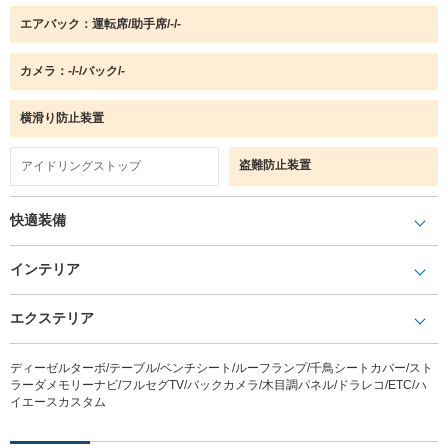
エアバック：運転席/助手席/-/-
カメラ：-/-/バック/-
横滑り防止装置
盗難防止装置
アイドリングストップ
快適装備
インテリア
エクステリア
ディーゼルターボ/テーブル/ベンチシート/ルーフランプ/千鳥シートカバー/スト
ラーダメモリーナビ/フルセグTV/バックカメラ/木目調パネル/ドラレコ/ETC/ハ
イエースカスタム