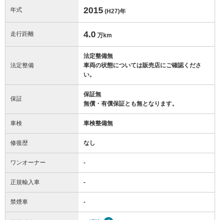
2015
年式
(H27)
年
4.0
走行距離
万km
法定整備無
法定整備
車両の状態については販売店にご確認くださ
い。
保証無
保証
無償・有償保証とも無となります。
車検
車検整備無
修復歴
なし
ワンオーナー
-
正規輸入車
-
禁煙車
-