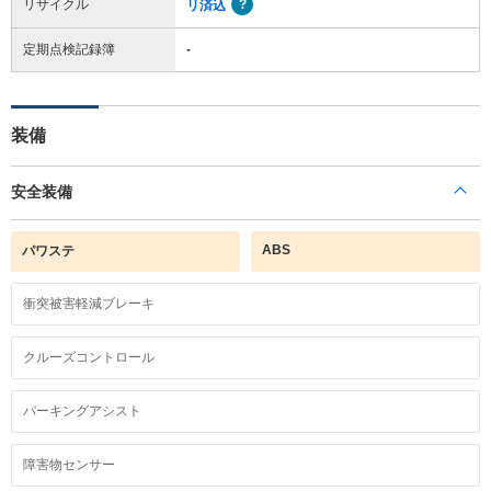
リサイクル
リ済込
定期点検記録簿
-
装備
安全装備
ABS
パワステ
衝突被害軽減ブレーキ
クルーズコントロール
パーキングアシスト
障害物センサー