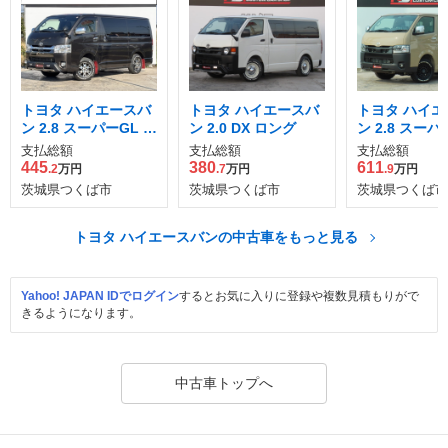
トヨタ ハイエースバ
トヨタ ハイエースバ
トヨタ ハイエ
ン 2.8 スーパーGL 5
ン 2.0 DX ロング
ン 2.8 スーパ
0TH アニバーサリー
ング ディーゼ
支払総額
支払総額
支払総額
リミテッド ロングボ
ボ 4WD
445
380
611
.2
万円
.7
万円
.9
万円
ディ ディーゼルター
茨城県つくば市
茨城県つくば市
茨城県つくば市
ボ 4WD
トヨタ ハイエースバンの中古車をもっと見る
Yahoo! JAPAN IDでログイン
するとお気に入りに登録や複数見積もりがで
きるようになります。
中古車トップへ