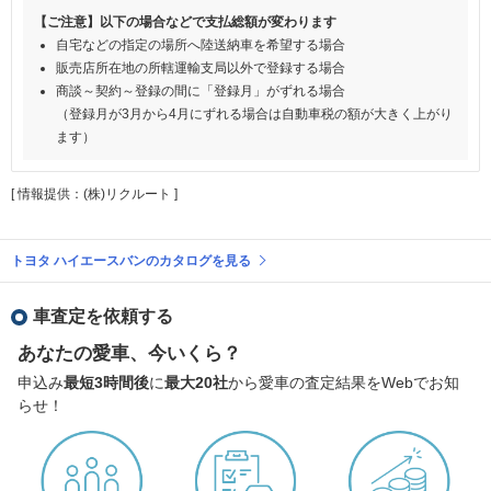
【ご注意】以下の場合などで支払総額が変わります
自宅などの指定の場所へ陸送納車を希望する場合
販売店所在地の所轄運輸支局以外で登録する場合
商談～契約～登録の間に「登録月」がずれる場合
（登録月が3月から4月にずれる場合は自動車税の額が大きく上がり
ます）
[ 情報提供：(株)リクルート ]
トヨタ ハイエースバンのカタログを見る
車査定を依頼する
あなたの愛車、今いくら？
申込み
最短3時間後
に
最大20社
から愛車の査定結果をWebでお知
らせ！