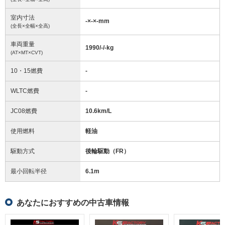
室内寸法
-
×
-
×
-
mm
(全長×全幅×全高)
車両重量
1990/-/-
kg
(AT×MT×CVT)
10・15燃費
-
WLTC燃費
-
JC08燃費
10.6km/L
使用燃料
軽油
駆動方式
後輪駆動（FR）
最小回転半径
6.1
m
あなたにおすすめの中古車情報