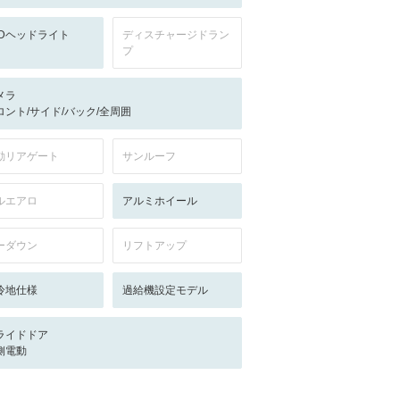
EDヘッドライト
ディスチャージドラン
プ
メラ
ロント/サイド/バック/全周囲
動リアゲート
サンルーフ
ルエアロ
アルミホイール
ーダウン
リフトアップ
冷地仕様
過給機設定モデル
ライドドア
側電動