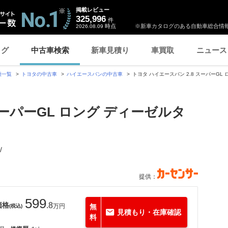
掲載レビュー
325,996
件
時点
※新車カタログのある自動車総合情報
2026.08.09
ログ
中古車検索
新車見積り
車買取
ニュース
種一覧
トヨタの中古車
ハイエースバンの中古車
トヨタ ハイエースバン 2.8 スーパーGL 
スーパーGL ロング ディーゼルタ
/
提供：
599
価格
.8
万円
無
(税込)
見積もり・在庫確認
料