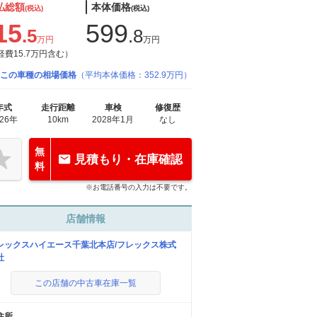
払総額
本体価格
(税込)
(税込)
15
599
.5
.8
万円
万円
経費15.7万円含む）
この車種の相場価格
（平均本体価格：352.9万円）
年式
走行距離
車検
修復歴
026年
10km
2028年1月
なし
無
見積もり・在庫確認
料
※お電話番号の入力は不要です。
店舗情報
レックスハイエース千葉北本店/フレックス株式
社
この店舗の中古車在庫一覧
住所