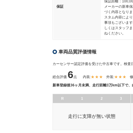
保証距離：100,00
保証
メーカーの新車保
づく内容となりま
スタム内容により
事項もございます
しくはスタッフま
ねください。
車両品質評価情報
カーセンサー認定評価を受けた中古車です。
検査日
6
総合評価
点
内装:
外装:
修
新車登録後36ヶ月未満、走行距離3万km以下で
R
1
2
3
走行に支障が無い状態