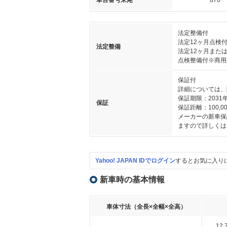
車台番号末尾
876
法定整備付
法定12ヶ月点検
法定整備
法定12ヶ月また
点検整備付※商用
保証付
詳細については、
保証期限：2031
保証
保証距離：100,00
メーカーの新車保
ますので詳しくは
Yahoo! JAPAN IDでログイン
するとお気に入り
新車時の基本情報
車体寸法（全長×全幅×全高）
12