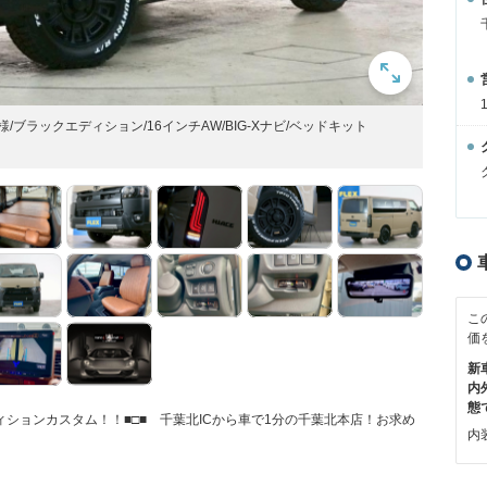
様/ブラックエディション/16インチAW/BIG-Xナビ/ベッドキット
こ
価
新
内
態
ションカスタム！！■□■ 千葉北ICから車で1分の千葉北本店！お求め
内装