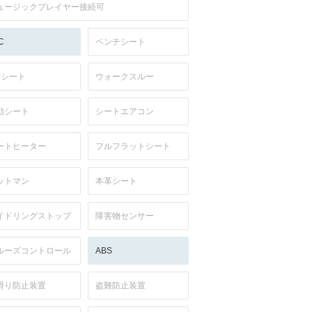
ュージックプレイヤー接続可
C
ベンチシート
列シート
ウォークスルー
動シート
シートエアコン
ートヒーター
フルフラットシート
ットマン
本革シート
イドリングストップ
障害物センサー
ルーズコントロール
ABS
滑り防止装置
盗難防止装置