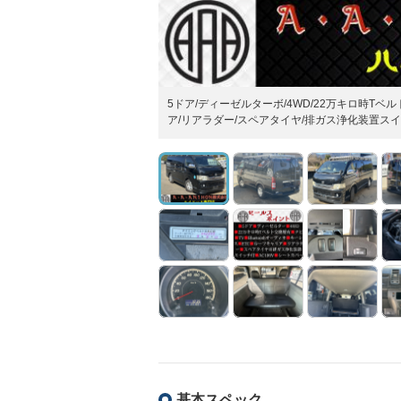
5ドア/ディーゼルターボ/4WD/22万キロ時Tベルト交
ア/リアラダー/スペアタイヤ/排ガス浄化装置スイッ
基本スペック