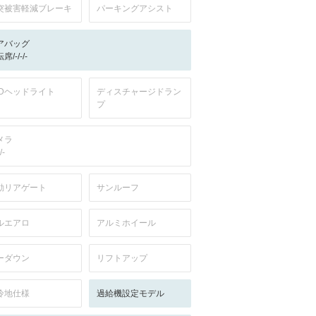
突被害軽減ブレーキ
パーキングアシスト
アバッグ
席/-/-/-
EDヘッドライト
ディスチャージドラン
プ
メラ
/-
動リアゲート
サンルーフ
ルエアロ
アルミホイール
ーダウン
リフトアップ
冷地仕様
過給機設定モデル