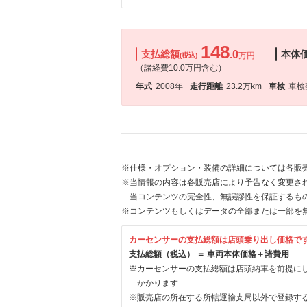
148
支払総額
.0
本体
万円
(税込)
（諸経費10.0万円含む）
年式
2008年
走行距離
23.2万km
車検
車検
※仕様・オプション・装備の詳細については各販
※当情報の内容は各販売店により予告なく変更され
当コンテンツの完全性、無誤謬性を保証するも
※コンテンツもしくはデータの全部または一部を
カーセンサーの支払総額は店頭乗り出し価格で
支払総額（税込） ＝ 車両本体価格＋諸費用
※カーセンサーの支払総額は店頭納車を前提に
かかります
※販売店の所在する所轄運輸支局以外で登録す