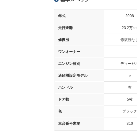
年式
2008
走行距離
23.2万k
修復歴
修復歴な
ワンオーナー
-
エンジン種別
ディーゼ
過給機設定モデル
○
ハンドル
右
ドア数
5枚
色
ブラック
車台番号末尾
310