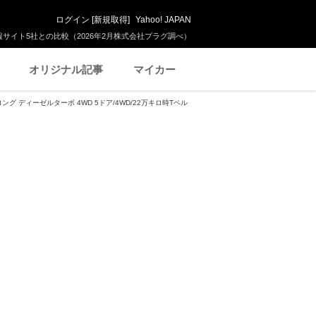
ログイン
[
新規取得
]
Yahoo! JAPAN
サイト5社との比較（2026年2月株式会社プラグ調べ）
オリジナル記事
マイカー
ロング ディーゼルターボ 4WD 5ドア/4WD/22万キロ時Tベル