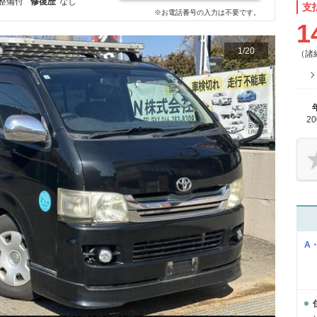
整備付
修復歴
なし
支
※お電話番号の入力は不要です。
1
1
/
20
（諸
2
A