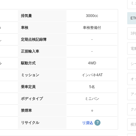
ミ
排気量
3000cc
ET
m
車検
車検整備付
3
し
定期点検記録簿
-
電
正規輸入車
-
ル
駆動方式
4WD
シ
ミッション
インパネ4AT
オ
乗車定員
5名
ア
ボディタイプ
ミニバン
ク
禁煙車
○
リサイクル
リ済込
横