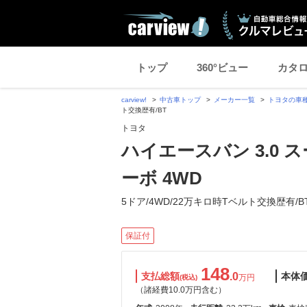
トップ
360°ビュー
カタ
carview!
中古車トップ
メーカー一覧
トヨタの車
ト交換歴有/BT
トヨタ
ハイエースバン 3.0 
ーボ 4WD
5ドア/4WD/22万キロ時Tベルト交換歴有/B
保証付
148
支払総額
.0
本体
万円
(税込)
（諸経費10.0万円含む）