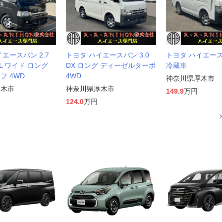
エースバン 2.7
トヨタ ハイエースバン 3.0
トヨタ ハイエー
L ワイド ロング
DX ロング ディーゼルターボ
冷蔵車
フ 4WD
4WD
神奈川県厚木市
厚木市
神奈川県厚木市
149.9
万円
124.0
万円