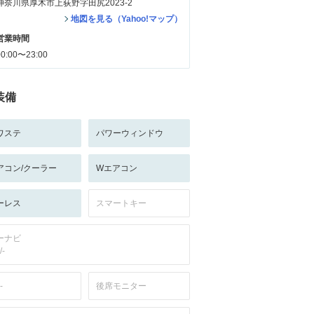
神奈川県厚木市上荻野字田尻2023-2
地図を見る（Yahoo!マップ）
営業時間
00:00〜23:00
装備
ワステ
パワーウィンドウ
アコン/クーラー
Wエアコン
ーレス
スマートキー
ーナビ
/-
-
後席モニター