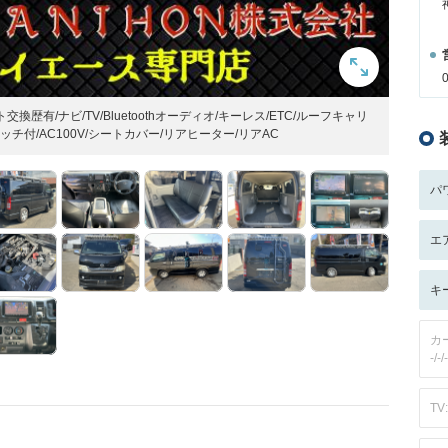
換歴有/ナビ/TV/Bluetoothオーディオ/キーレス/ETC/ルーフキャリ
チ付/AC100V/シートカバー/リアヒーター/リアAC
パ
エ
キ
カ
-/-/-
TV: