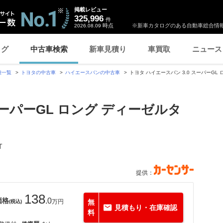
掲載レビュー
325,996
件
時点
※新車カタログのある自動車総合情報
2026.08.09
ログ
中古車検索
新車見積り
車買取
ニュース
種一覧
トヨタの中古車
ハイエースバンの中古車
トヨタ ハイエースバン 3.0 スーパーGL 
スーパーGL ロング ディーゼルタ
T
提供：
138
価格
.0
万円
無
(税込)
見積もり・在庫確認
料