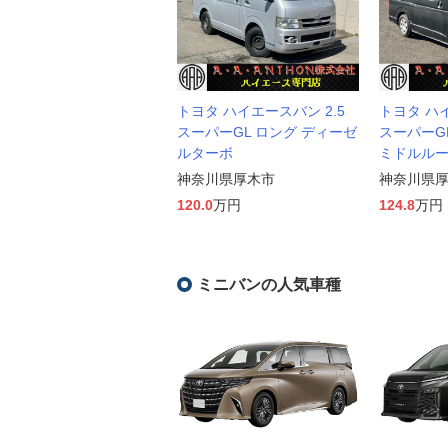
トヨタ ハイエースバン 2.5
トヨタ ハイ
スーパーGL ロング ディーゼ
スーパーG
ルターボ
ミドルルー
神奈川県厚木市
神奈川県
120.0
万円
124.8
万円
ミニバンの人気車種