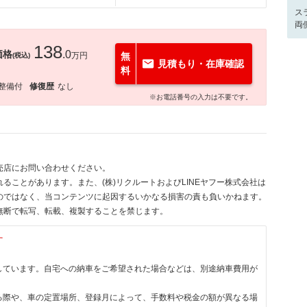
ス
両
138
価格
.0
万円
無
(税込)
見積もり・在庫確認
料
整備付
修復歴
なし
※お電話番号の入力は不要です。
売店にお問い合わせください。
ることがあります。また、(株)リクルートおよびLINEヤフー株式会社は
のではなく、当コンテンツに起因するいかなる損害の責も負いかねます。
無断で転写、転載、複製することを禁じます。
す
しています。自宅への納車をご希望された場合などは、別途納車費用が
る際や、車の定置場所、登録月によって、手数料や税金の額が異なる場