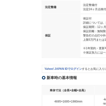
法定整備付
法定整備
法定24ヶ月点検
保証付
詳細については、
保証期間：12ヶ
保証距離：無制限
保証
警告灯の点灯や外
上限5万円または
※1年契約・更新
※保証加入には一
Yahoo! JAPAN IDでログイン
するとお気に入り
新車時の基本情報
車体寸法（全長×全幅×全高）
-
4695×1695×1980mm
-