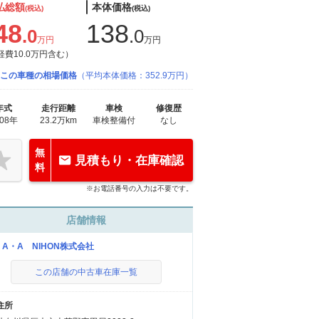
払総額
本体価格
(税込)
(税込)
48
138
.0
.0
万円
万円
経費10.0万円含む）
この車種の相場価格
（平均本体価格：352.9万円）
年式
走行距離
車検
修復歴
008年
23.2万km
車検整備付
なし
無
見積もり・在庫確認
料
※お電話番号の入力は不要です。
店舗情報
・A・A NIHON株式会社
この店舗の中古車在庫一覧
住所