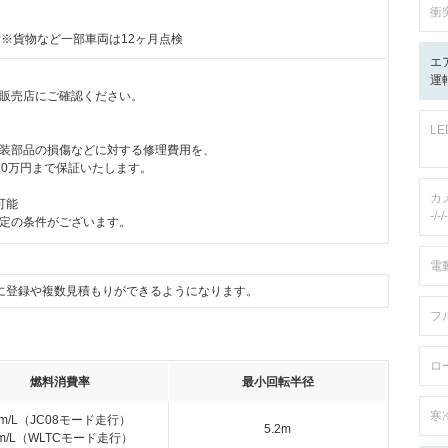
衝
付※貨物など一部車両は12ヶ月点検
エ
運転
販売店にご確認ください。
月
L
装部品の損傷などに対する修理費用を、
10万円まで保証いたします。
カ
可能
-/-/-
定の条件がございます。
電
に登録や複数見積もりができるようになります。
フ
ロ
燃料消費率
最小回転半径
寒
km/L（JC08モード走行）
5.2m
km/L（WLTCモード走行）