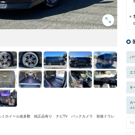
パ
エ
キ
カ
-/
ルミホイール改多数 純正品有り ナビTV バックカメラ 前後ドラレ
TV: