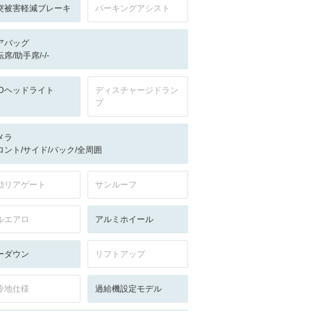
突被害軽減ブレーキ
パーキングアシスト
アバッグ
席/助手席/-/-
EDヘッドライト
ディスチャージドラン
プ
メラ
ロント/サイド/バック/全周囲
動リアゲート
サンルーフ
ルエアロ
アルミホイール
ーダウン
リフトアップ
冷地仕様
過給機設定モデル