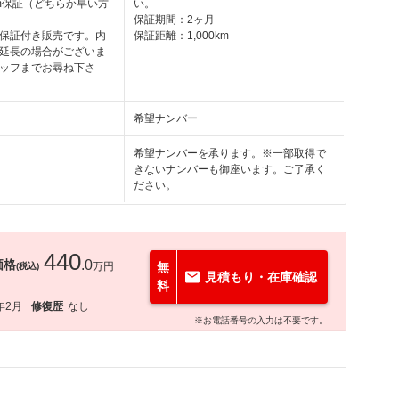
km保証（どちらか早い方
い。
保証期間：2ヶ月
保証付き販売です。内
保証距離：1,000km
延長の場合がございま
ッフまでお尋ね下さ
希望ナンバー
希望ナンバーを承ります。※一部取得で
きないナンバーも御座います。ご了承く
ださい。
440
価格
.0
万円
無
(税込)
見積もり・在庫確認
料
年2月
修復歴
なし
※お電話番号の入力は不要です。