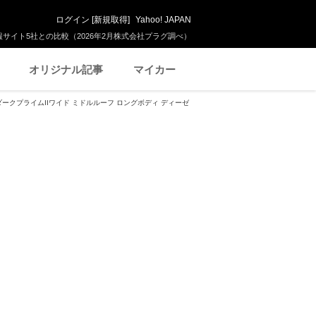
ログイン
[
新規取得
]
Yahoo! JAPAN
サイト5社との比較（2026年2月株式会社プラグ調べ）
オリジナル記事
マイカー
 ダークプライムIIワイド ミドルルーフ ロングボディ ディーゼ