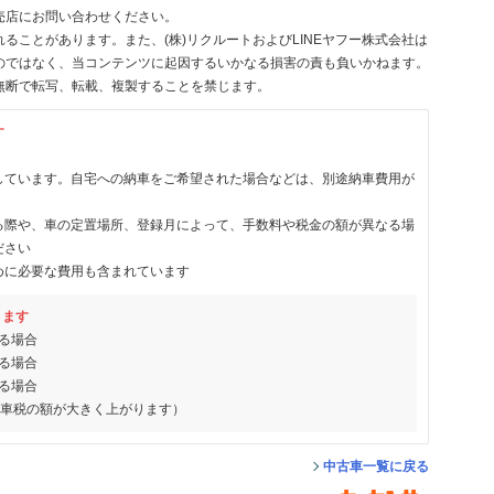
売店にお問い合わせください。
ることがあります。また、(株)リクルートおよびLINEヤフー株式会社は
のではなく、当コンテンツに起因するいかなる損害の責も負いかねます。
無断で転写、転載、複製することを禁じます。
す
しています。自宅への納車をご希望された場合などは、別途納車費用が
る際や、車の定置場所、登録月によって、手数料や税金の額が異なる場
ださい
めに必要な費用も含まれています
ります
る場合
る場合
る場合
動車税の額が大きく上がります）
中古車一覧に戻る