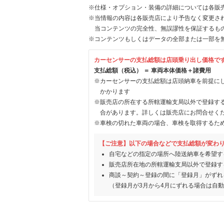
※仕様・オプション・装備の詳細については各販
※当情報の内容は各販売店により予告なく変更され
当コンテンツの完全性、無誤謬性を保証するも
※コンテンツもしくはデータの全部または一部を
カーセンサーの支払総額は店頭乗り出し価格で
支払総額（税込） ＝ 車両本体価格＋諸費用
※カーセンサーの支払総額は店頭納車を前提に
かかります
※販売店の所在する所轄運輸支局以外で登録す
合があります。詳しくは販売店にお問合せく
※車検の切れた車両の場合、車検を取得するた
【ご注意】以下の場合などで支払総額が変わ
自宅などの指定の場所へ陸送納車を希望す
販売店所在地の所轄運輸支局以外で登録す
商談～契約～登録の間に「登録月」がずれ
（登録月が3月から4月にずれる場合は自