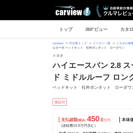
トップ
360°ビュー
カタ
carview!
中古車トップ
メーカー一覧
トヨタの車
ルターボ ベッドキット 社外ボンネット ローダウン
トヨタ
ハイエースバン 2.8 
ド ミドルルーフ ロン
ベッドキット 社外ボンネット ローダウ
保証付
450
支払総額
.0
本体
万円
(税込)
（諸経費10.0万円含む）