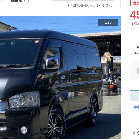
年2月
修復歴
なし
支
※お電話番号の入力は不要です。
4
1
/
20
（諸
2
中