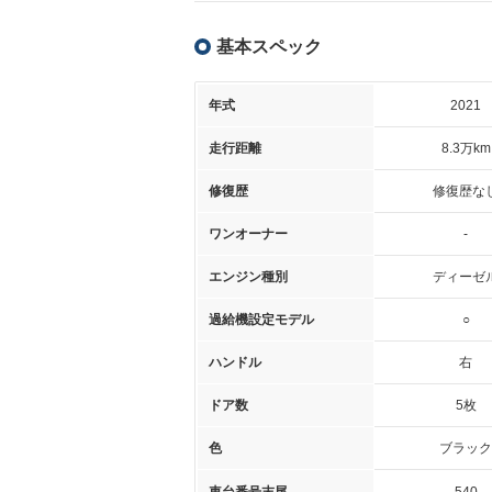
基本スペック
年式
2021
走行距離
8.3万km
修復歴
修復歴な
ワンオーナー
-
エンジン種別
ディーゼ
過給機設定モデル
○
ハンドル
右
ドア数
5枚
色
ブラック