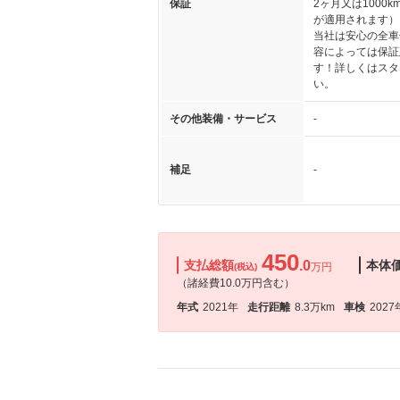
保証
2ヶ月又は1000
が適用されます）
当社は安心の全車
容によっては保証
す！詳しくはスタ
い。
その他装備・サービス
-
補足
-
450
支払総額
.0
本体
万円
(税込)
（諸経費10.0万円含む）
年式
2021年
走行距離
8.3万km
車検
2027