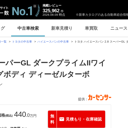
掲載レビュー
325,962
件
時点
※新車カタログのある自動車総合情報
2026.08.09
ログ
中古車検索
新車見積り
車買取
ニュース
種一覧
トヨタの中古車
ハイエースバンの中古車
トヨタ ハイエースバン 2.8 スーパーGL
スーパーGL ダークプライムIIワイ
グボディ ディーゼルターボ
ン
提供：
440
価格
.0
万円
無
(税込)
見積もり・在庫確認
料