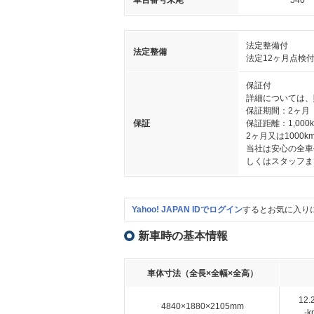
車台番号末尾
540
法定整備付
法定整備
法定12ヶ月点検
保証付
詳細については、
保証期間：2ヶ月
保証
保証距離：1,000
2ヶ月又は100
当社は安心の全車
しくはスタッフま
Yahoo! JAPAN IDでログイン
するとお気に入り
新車時の基本情報
車体寸法（全長×全幅×全高）
12
4840×1880×2105mm
-