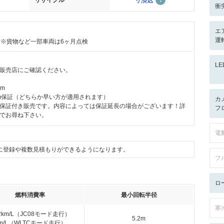
リサイクル
リ済込
衝
エ
運転
付※貨物など一部車両は6ヶ月点検
L
販売店にご確認ください。
km
0km保証（どちらか早い方が適用されます）
カ
保証付き販売です。内容によっては保証延長の場合がございます！詳
フ
でお尋ね下さい。
電
に登録や複数見積もりができるようになります。
フ
ロ
燃料消費率
最小回転半径
寒
.2km/L（JC08モード走行）
5.2m
km/L（WLTCモード走行）