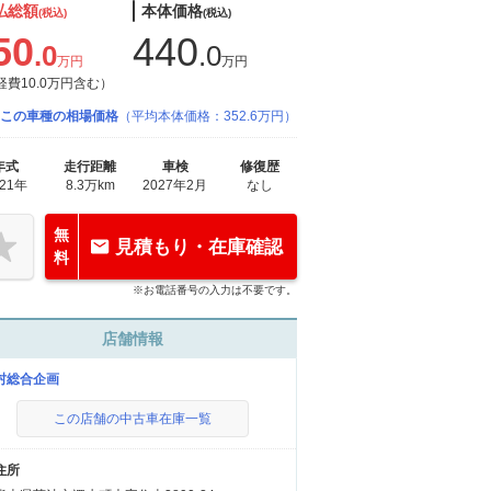
払総額
本体価格
(税込)
(税込)
50
440
.0
.0
万円
万円
経費10.0万円含む）
この車種の相場価格
（平均本体価格：352.6万円）
年式
走行距離
車検
修復歴
021年
8.3万km
2027年2月
なし
無
見積もり・在庫確認
料
※お電話番号の入力は不要です。
店舗情報
村総合企画
この店舗の中古車在庫一覧
住所