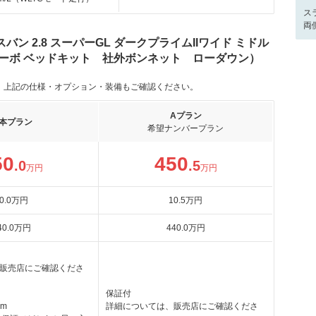
ス
両
ン 2.8 スーパーGL ダークプライムIIワイド ミドル
ターボ ベッドキット 社外ボンネット ローダウン）
。上記の仕様・オプション・装備もご確認ください。
Aプラン
本プラン
希望ナンバープラン
50
450
.0
.5
万円
万円
0
.0
万円
10
.5
万円
40
.0
万円
440
.0
万円
販売店にご確認くださ
保証付
km
詳細については、販売店にご確認くださ