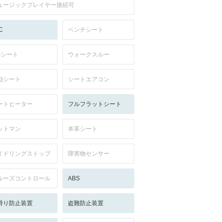
ュージックプレイヤー接続可
C
ベンチシート
列シート
ウォークスルー
動シート
シートエアコン
ートヒーター
フルフラットシート
ットマン
本革シート
イドリングストップ
障害物センサー
ルーズコントロール
ABS
滑り防止装置
盗難防止装置