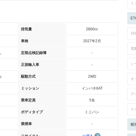
ミ
ET
排気量
2800cc
3
車検
2027年2月
電
し
定期点検記録簿
-
シ
正規輸入車
-
ル
駆動方式
2WD
オ
ミッション
インパネ6AT
ア
乗車定員
5名
ク
ボディタイプ
ミニバン
禁煙車
-
横