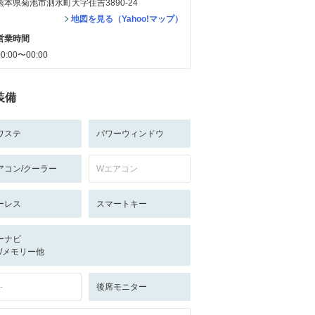
熊本県菊池市泗水町大字住吉3890-24
地図を見る（Yahoo!マップ）
営業時間
00:00〜00:00
装備
ワステ
パワーウィンドウ
アコン/クーラー
Wエアコン
ーレス
スマートキー
ーナビ
-/-/メモリー他
-
後席モニター