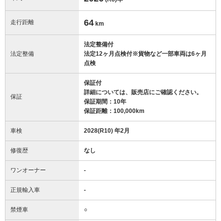
64
走行距離
km
法定整備付
法定整備
法定12ヶ月点検付※貨物など一部車両は6ヶ月
点検
保証付
詳細については、販売店にご確認ください。
保証
保証期間：10年
保証距離：100,000km
車検
2028(R10) 年2月
修復歴
なし
ワンオーナー
-
正規輸入車
-
禁煙車
○