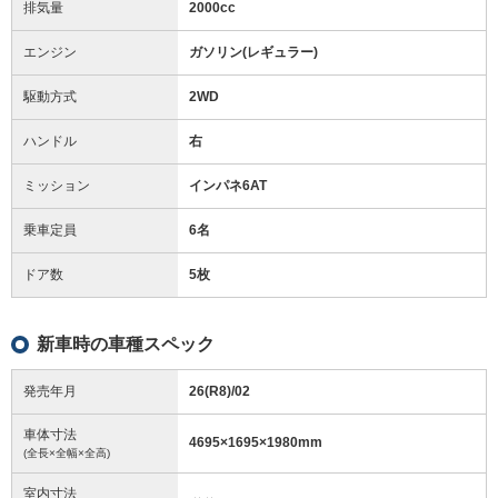
排気量
2000cc
エンジン
ガソリン(レギュラー)
駆動方式
2WD
ハンドル
右
ミッション
インパネ6AT
乗車定員
6名
ドア数
5枚
新車時の車種スペック
発売年月
26(R8)/02
車体寸法
4695
×
1695
×
1980
mm
(全長×全幅×全高)
室内寸法