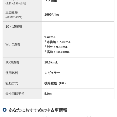
-
×
-
×
-
mm
(全長×全幅×全高)
車両重量
1690/-/-
kg
(AT×MT×CVT)
10・15燃費
-
9.4km/L
└市街地：7.0km/L
WLTC燃費
└郊外：9.8km/L
└高速：10.7km/L
JC08燃費
10.6km/L
使用燃料
レギュラー
駆動方式
後輪駆動（FR）
最小回転半径
5.0
m
あなたにおすすめの中古車情報