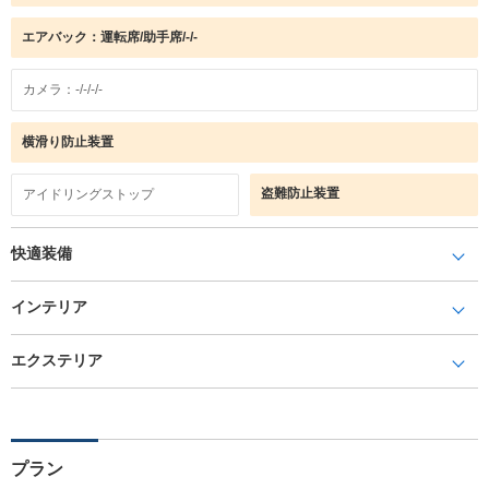
エアバック：運転席/助手席/-/-
カメラ：-/-/-/-
横滑り防止装置
盗難防止装置
アイドリングストップ
快適装備
インテリア
エクステリア
プラン