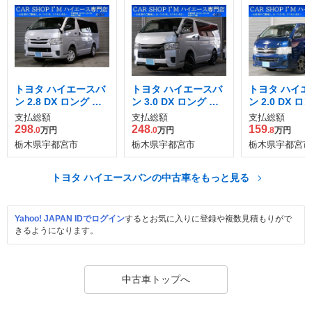
トヨタ ハイエースバ
トヨタ ハイエースバ
トヨタ ハイエ
ン 2.8 DX ロング デ
ン 3.0 DX ロング デ
ン 2.0 DX ロ
ィーゼルターボ
ィーゼルターボ
パッケージ
支払総額
支払総額
支払総額
298
248
159
.0
万円
.0
万円
.8
万円
栃木県宇都宮市
栃木県宇都宮市
栃木県宇都宮市
トヨタ ハイエースバンの中古車をもっと見る
Yahoo! JAPAN IDでログイン
するとお気に入りに登録や複数見積もりがで
きるようになります。
中古車トップへ