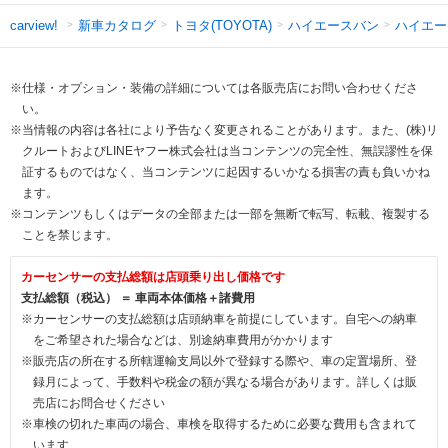
新車カタログ
トヨタ(TOYOTA)
ハイエースバン
ハイエー
carview!
※仕様・オプション・装備の詳細については各販売店にお問い合わせくださ
い。
※当情報の内容は各社により予告なく変更されることがあります。また、(株)リ
クルートおよびLINEヤフー株式会社は当コンテンツの完全性、無誤謬性を保
証するものではなく、当コンテンツに起因するいかなる損害の責も負いかね
ます。
※コンテンツもしくはデータの全部または一部を無断で転写、転載、複製する
ことを禁じます。
カーセンサーの支払総額は店頭乗り出し価格です
支払総額（税込） ＝ 車両本体価格＋諸費用
※カーセンサーの支払総額は店頭納車を前提にしています。自宅への納車
をご希望された場合などは、別途納車費用がかかります
※販売店の所在する所轄運輸支局以外で登録する際や、車の定置場所、登
録月によって、手数料や税金の額が異なる場合があります。詳しくは販
売店にお問合せください
※車検の切れた車両の場合、車検を取得するために必要な費用も含まれて
います