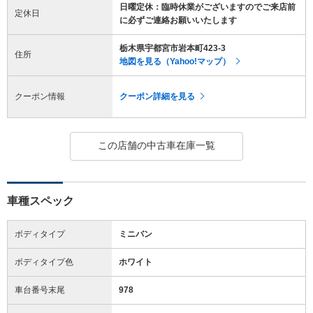
日曜定休：臨時休業がございますのでご来店前
定休日
に必ずご連絡お願いいたします
栃木県宇都宮市岩本町423-3
住所
地図を見る（Yahoo!マップ）
クーポン情報
クーポン詳細を見る
この店舗の中古車在庫一覧
車種スペック
ボディタイプ
ミニバン
ボディタイプ色
ホワイト
車台番号末尾
978