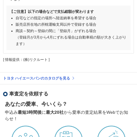
【ご注意】以下の場合などで支払総額が変わります
自宅などの指定の場所へ陸送納車を希望する場合
販売店所在地の所轄運輸支局以外で登録する場合
商談～契約～登録の間に「登録月」がずれる場合
（登録月が3月から4月にずれる場合は自動車税の額が大きく上がり
ます）
[ 情報提供：(株)リクルート ]
トヨタ ハイエースバンのカタログを見る
車査定を依頼する
あなたの愛車、今いくら？
申込み
最短3時間後
に
最大20社
から愛車の査定結果をWebでお知
らせ！