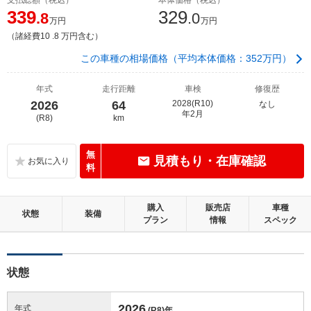
339
329
.8
.0
万円
万円
（諸経費10 .8 万円含む）
この車種の相場価格（平均本体価格：352万円）
年式
走行距離
車検
修復歴
2026
64
2028(R10)
なし
年2月
(R8)
km
無
見積もり・在庫確認
料
購入
販売店
車種
状態
装備
プラン
情報
スペック
状態
2026
年式
(R8)
年