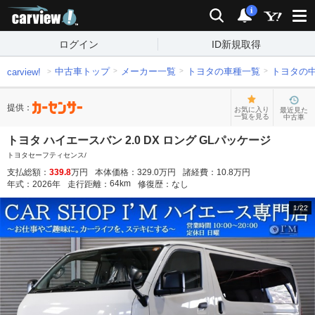
carview!
検索
通知
i
ログイン
ID新規取得
中古車トップ
メーカー一覧
トヨタの車種一覧
トヨタの
carview!
提供：
お気に入り
最近見た
一覧を見る
中古車
トヨタ ハイエースバン 2.0 DX ロング GLパッケージ
トヨタセーフティセンス/
支払総額：
339.8
万円
本体価格：
329.0
万円
諸経費：
10.8
万円
64
km
年式：
2026
年
走行距離：
修復歴：
なし
1
/
22