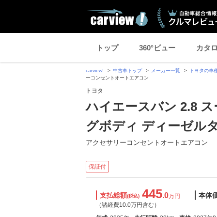
トップ
360°ビュー
カタ
carview!
中古車トップ
メーカー一覧
トヨタの車
ーコンセントオートエアコン
トヨタ
ハイエースバン 2.8 
グボディ ディーゼル
アクセサリーコンセントオートエアコン
保証付
445
支払総額
.0
本体
万円
(税込)
（諸経費10.0万円含む）