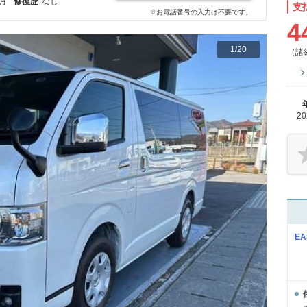
8月
修復歴
なし
支
※お電話番号の入力は不要です。
4
1
/
20
（諸
2
EA