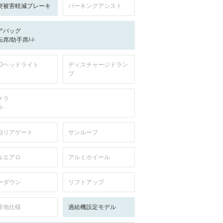
突被害軽減ブレーキ
パーキングアシスト
アバッグ
席/助手席/-/-
EDヘッドライト
ディスチャージドラン
プ
メラ
/-
動リアゲート
サンルーフ
ルエアロ
アルミホイール
ーダウン
リフトアップ
冷地仕様
過給機設定モデル