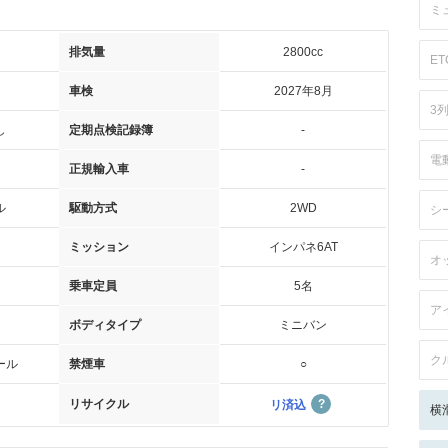
ミ
排気量
2800cc
ET
車検
2027年8月
3
し
定期点検記録簿
-
電
正規輸入車
-
ル
駆動方式
2WD
シ
ミッション
インパネ6AT
オ
乗車定員
5名
ア
ボディタイプ
ミニバン
ク
ール
禁煙車
○
リサイクル
リ済込
横