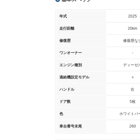
年式
2025
走行距離
20km
修復歴
修復歴な
ワンオーナー
-
エンジン種別
ディーゼ
過給機設定モデル
○
ハンドル
右
ドア数
5枚
色
ホワイトパ
車台番号末尾
260