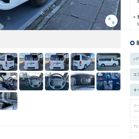
パ
エ
キ
カ
-/-/-
TV: