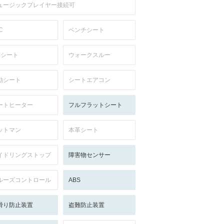
ュージックプレイヤー接続可
C
ベンチシート
列シート
ウォークスルー
動シート
シートエアコン
ートヒーター
フルフラットシート
ットマン
本革シート
イドリングストップ
障害物センサー
ルーズコントロール
ABS
滑り防止装置
盗難防止装置