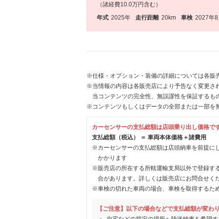
（諸経費10.0万円含む）
年式
2025年
走行距離
20km
車検
2027年
※仕様・オプション・装備の詳細については各販
※当情報の内容は各販売店により予告なく変更され
当コンテンツの完全性、無誤謬性を保証するも
※コンテンツもしくはデータの全部または一部を
カーセンサーの支払総額は店頭乗り出し価格で
支払総額（税込） ＝ 車両本体価格＋諸費用
※カーセンサーの支払総額は店頭納車を前提に
かかります
※販売店の所在する所轄運輸支局以外で登録す
合があります。詳しくは販売店にお問合せく
※車検の切れた車両の場合、車検を取得するた
【ご注意】以下の場合などで支払総額が変わ