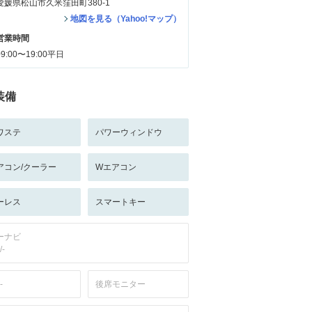
愛媛県松山市久米窪田町380-1
地図を見る（Yahoo!マップ）
営業時間
09:00〜19:00平日
装備
ワステ
パワーウィンドウ
アコン/クーラー
Wエアコン
ーレス
スマートキー
ーナビ
/-
-
後席モニター