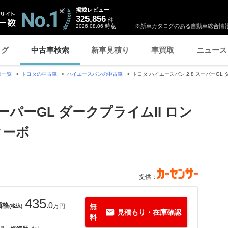
掲載レビュー
325,856
件
時点
※新車カタログのある自動車総合情報
2026.08.06
ログ
中古車検索
新車見積り
車買取
ニュース
種一覧
トヨタの中古車
ハイエースバンの中古車
トヨタ ハイエースバン 2.8 スーパーGL
スーパーGL ダークプライムII ロン
ターボ
提供：
435
価格
.0
万円
無
(税込)
見積もり・在庫確認
料