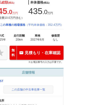
払総額
本体価格
(税込)
(税込)
45
435
.0
.0
万円
万円
経費10.0万円含む）
この車種の相場価格
（平均本体価格：352.4万円）
年式
走行距離
車検
修復歴
025年
20km
2027年8月
なし
無
見積もり・在庫確認
料
※お電話番号の入力は不要です。
店舗情報
ST
この店舗の中古車在庫一覧
住所