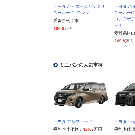
トヨタ ハイエースバン 2.0
トヨタ ハイ
スーパーGL ロング
スーパーG
ロングボデ
愛媛県松山市
ーボ
164.8
万円
愛媛県松
249.8
万円
ミニバンの人気車種
トヨタ アルファード
トヨタ ヴ
平均本体価格：
425.7
万円
平均本体