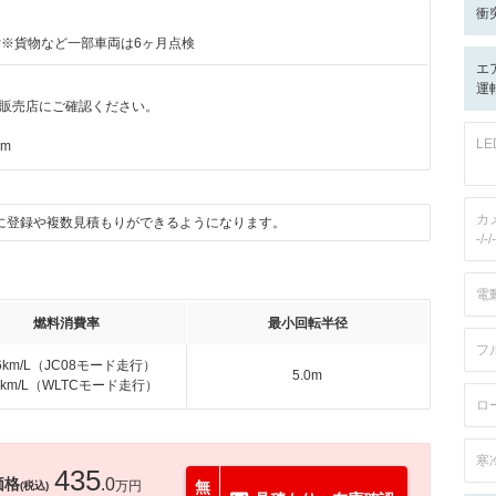
衝
付※貨物など一部車両は6ヶ月点検
エ
運転
販売店にご確認ください。
L
km
カ
に登録や複数見積もりができるようになります。
-/-/-
電
燃料消費率
最小回転半径
フ
.6km/L（JC08モード走行）
5.0m
.4km/L（WLTCモード走行）
ロ
寒
435
価格
.0
万円
無
(税込)