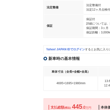
法定整備付
法定整備
法定12ヶ月点検
保証付
詳細については、
保証
保証期間：3ヶ月
保証距離：3,000
Yahoo! JAPAN IDでログイン
するとお気に入り
新車時の基本情報
車体寸法（全長×全幅×全高）
13
4695×1695×1980mm
12
445
支払総額
.0
本体
万円
(税込)