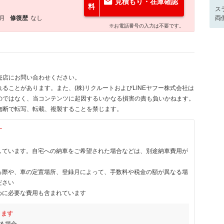
見積もり・在庫確認
料
ス
8月
修復歴
なし
両
※お電話番号の入力は不要です。
売店にお問い合わせください。
ることがあります。また、(株)リクルートおよびLINEヤフー株式会社は
のではなく、当コンテンツに起因するいかなる損害の責も負いかねます。
無断で転写、転載、複製することを禁じます。
す
しています。自宅への納車をご希望された場合などは、別途納車費用が
る際や、車の定置場所、登録月によって、手数料や税金の額が異なる場
ださい
めに必要な費用も含まれています
ります