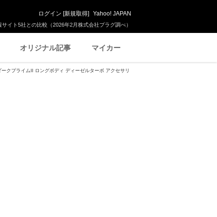
ログイン
[
新規取得
]
Yahoo! JAPAN
サイト5社との比較（2026年2月株式会社プラグ調べ）
オリジナル記事
マイカー
 ダークプライムII ロングボディ ディーゼルターボ アクセサリ