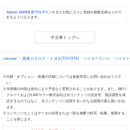
Yahoo! JAPAN IDでログイン
するとお気に入りに登録や複数見積もりがで
きるようになります。
中古車トップへ
新車カタログ
トヨタ(TOYOTA)
ハイエースバン
ハイエー
carview!
※仕様・オプション・装備の詳細については各販売店にお問い合わせくださ
い。
※当情報の内容は各社により予告なく変更されることがあります。また、(株)リ
クルートおよびLINEヤフー株式会社は当コンテンツの完全性、無誤謬性を保
証するものではなく、当コンテンツに起因するいかなる損害の責も負いかね
ます。
※コンテンツもしくはデータの全部または一部を無断で転写、転載、複製する
ことを禁じます。