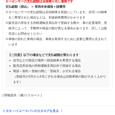
カーセンサーの支払総額は店頭乗り出し価格です
支払総額（税込） ＝ 車両本体価格＋諸費用
※カーセンサーの支払総額は店頭納車を前提にしています。自宅への納車
をご希望された場合などは、別途納車費用がかかります
※販売店の所在する所轄運輸支局以外で登録する際や、車の定置場所、登
録月によって、手数料や税金の額が異なる場合があります。詳しくは販
売店にお問合せください
※車検の切れた車両の場合、車検を取得するために必要な費用も含まれて
います
【ご注意】以下の場合などで支払総額が変わります
自宅などの指定の場所へ陸送納車を希望する場合
販売店所在地の所轄運輸支局以外で登録する場合
商談～契約～登録の間に「登録月」がずれる場合
（登録月が3月から4月にずれる場合は自動車税の額が大きく上がり
ます）
[ 情報提供：(株)リクルート ]
トヨタ ハイエースバンのカタログを見る