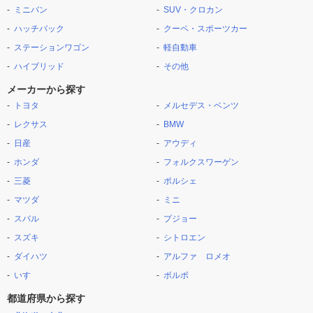
ミニバン
SUV・クロカン
ハッチバック
クーペ・スポーツカー
ステーションワゴン
軽自動車
ハイブリッド
その他
メーカーから探す
トヨタ
メルセデス・ベンツ
レクサス
BMW
日産
アウディ
ホンダ
フォルクスワーゲン
三菱
ポルシェ
マツダ
ミニ
スバル
プジョー
スズキ
シトロエン
ダイハツ
アルファ ロメオ
いすゞ
ボルボ
都道府県から探す