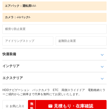
エアバック：運転席/-/-/-
カメラ：-/-/バック/-
横滑り防止装置
アイドリングストップ
盗難防止装置
快適装備
インテリア
エクステリア
HDDナビゲーション バックカメラ ETC 両側スライドドア 電動格納ミラ
ーご成約からご納車まで代車を無料にてお貸しいたします。
無
見積もり・在庫確認
料