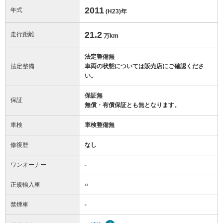
2011
年式
(H23)
年
21.2
走行距離
万km
法定整備無
法定整備
車両の状態については販売店にご確認くださ
い。
保証無
保証
無償・有償保証とも無となります。
車検
車検整備無
修復歴
なし
ワンオーナー
-
正規輸入車
○
禁煙車
-