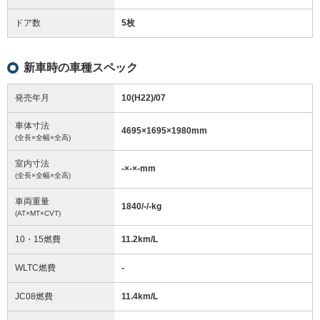
ドア数
5枚
新車時の車種スペック
発売年月
10(H22)/07
車体寸法
4695
×
1695
×
1980
mm
(全長×全幅×全高)
室内寸法
-
×
-
×
-
mm
(全長×全幅×全高)
車両重量
1840/-/-
kg
(AT×MT×CVT)
10・15燃費
11.2km/L
WLTC燃費
-
JC08燃費
11.4km/L