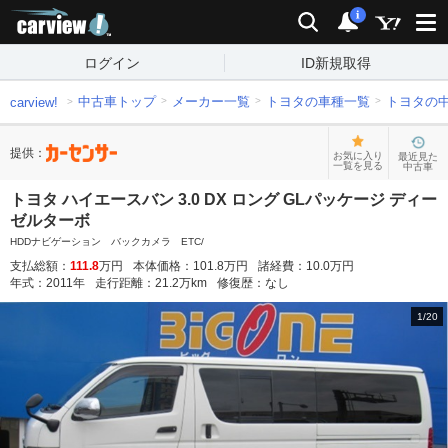
carview!
検索
通知
i
ログイン
ID新規取得
中古車トップ
メーカー一覧
トヨタの車種一覧
トヨタの
carview!
提供：
お気に入り
最近見た
一覧を見る
中古車
トヨタ ハイエースバン 3.0 DX ロング GLパッケージ ディー
ゼルターボ
HDDナビゲーション バックカメラ ETC/
支払総額：
111.8
万円
本体価格：
101.8
万円
諸経費：
10.0
万円
年式：
2011
年
走行距離：
21.2
万km
修復歴：
なし
1
/
20