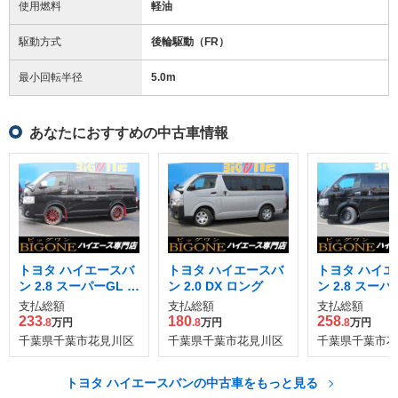
使用燃料
軽油
駆動方式
後輪駆動（FR）
最小回転半径
5.0
m
あなたにおすすめの中古車情報
トヨタ ハイエースバ
トヨタ ハイエースバ
トヨタ ハイエ
ン 2.8 スーパーGL ロ
ン 2.0 DX ロング
ン 2.8 スーパ
ング ディーゼルター
ークプライムII
支払総額
支払総額
支払総額
ボ
グボディ ディ
233
180
258
.8
万円
.8
万円
.8
万円
ターボ
千葉県千葉市花見川区
千葉県千葉市花見川区
千葉県千葉市花
トヨタ ハイエースバンの中古車をもっと見る