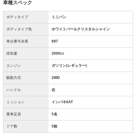
車種スペック
ボディタイプ
ミニバン
ボディタイプ色
ホワイトパールクリスタルシャイン
車台番号末尾
697
排気量
2000cc
エンジン
ガソリン(レギュラー)
駆動方式
2WD
ハンドル
右
ミッション
インパネ6AT
乗車定員
5名
ドア数
5枚