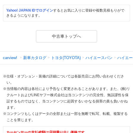
Yahoo! JAPAN IDでログイン
するとお気に入りに登録や複数見積もりがで
きるようになります。
中古車トップへ
新車カタログ
トヨタ(TOYOTA)
ハイエースバン
ハイエー
carview!
※仕様・オプション・装備の詳細については各販売店にお問い合わせくださ
い。
※当情報の内容は各社により予告なく変更されることがあります。また、(株)リ
クルートおよびLINEヤフー株式会社は当コンテンツの完全性、無誤謬性を保
証するものではなく、当コンテンツに起因するいかなる損害の責も負いかね
ます。
※コンテンツもしくはデータの全部または一部を無断で転写、転載、複製する
ことを禁じます。
カーセンサーの支払総額は店頭乗り出し価格です