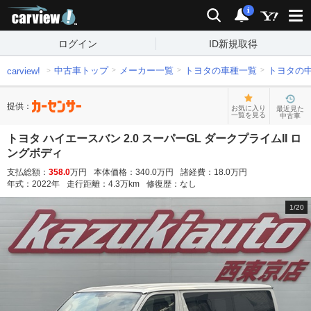
carview!
検索
通知
i
ログイン
ID新規取得
中古車トップ
メーカー一覧
トヨタの車種一覧
トヨタの
carview!
提供：
お気に入り
最近見た
一覧を見る
中古車
トヨタ ハイエースバン 2.0 スーパーGL ダークプライムII ロ
ングボディ
支払総額：
358.0
万円
本体価格：
340.0
万円
諸経費：
18.0
万円
年式：
2022
年
走行距離：
4.3
万km
修復歴：
なし
1
/
20