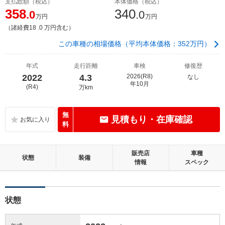
支払総額（税込）
本体価格（税込）
358
340
.0
.0
万円
万円
（諸経費18 .0 万円含む）
この車種の相場価格（平均本体価格：352万円）
年式
走行距離
車検
修復歴
2022
4.3
2026(R8)
なし
年10月
(R4)
万km
無
見積もり・在庫確認
料
販売店
車種
状態
装備
情報
スペック
状態