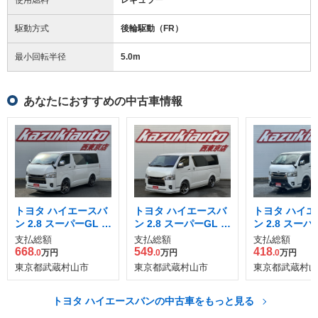
駆動方式
後輪駆動（FR）
最小回転半径
5.0
m
あなたにおすすめの中古車情報
トヨタ ハイエースバ
トヨタ ハイエースバ
トヨタ ハイエ
ン 2.8 スーパーGL ダ
ン 2.8 スーパーGL ダ
ン 2.8 スーパ
ークプライム S ロン
ークプライムII ロン
ークプライムII
支払総額
支払総額
支払総額
グボディ ディーゼル
グボディ ディーゼル
グボディ ディ
668
549
418
.0
万円
.0
万円
.0
万円
ターボ 4WD
ターボ
ターボ
東京都武蔵村山市
東京都武蔵村山市
東京都武蔵村山
トヨタ ハイエースバンの中古車をもっと見る