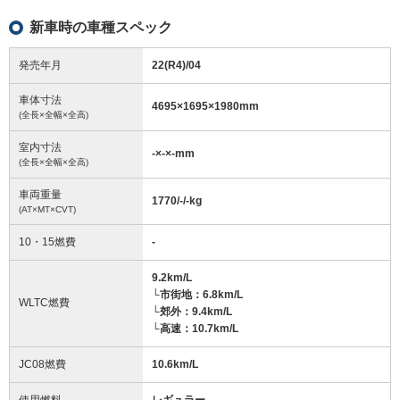
新車時の車種スペック
発売年月
22(R4)/04
車体寸法
4695
×
1695
×
1980
mm
(全長×全幅×全高)
室内寸法
-
×
-
×
-
mm
(全長×全幅×全高)
車両重量
1770/-/-
kg
(AT×MT×CVT)
10・15燃費
-
9.2km/L
└市街地：6.8km/L
WLTC燃費
└郊外：9.4km/L
└高速：10.7km/L
JC08燃費
10.6km/L
使用燃料
レギュラー