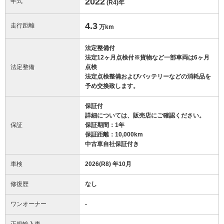
2022
年式
(R4)
年
4.3
走行距離
万km
法定整備付
法定12ヶ月点検付※貨物など一部車両は6ヶ月
法定整備
点検
法定点検整備およびバッテリーなどの消耗品を
予め交換致します。
保証付
詳細については、販売店にご確認ください。
保証
保証期間：1年
保証距離：10,000km
中古車自社保証付き
車検
2026(R8) 年10月
修復歴
なし
ワンオーナー
-
正規輸入車
-