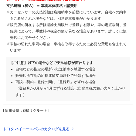
支払総額（税込） ＝ 車両本体価格＋諸費用
※カーセンサーの支払総額は店頭納車を前提にしています。自宅への納車
をご希望された場合などは、別途納車費用がかかります
※販売店の所在する所轄運輸支局以外で登録する際や、車の定置場所、登
録月によって、手数料や税金の額が異なる場合があります。詳しくは販
売店にお問合せください
※車検の切れた車両の場合、車検を取得するために必要な費用も含まれて
います
【ご注意】以下の場合などで支払総額が変わります
自宅などの指定の場所へ陸送納車を希望する場合
販売店所在地の所轄運輸支局以外で登録する場合
商談～契約～登録の間に「登録月」がずれる場合
（登録月が3月から4月にずれる場合は自動車税の額が大きく上がり
ます）
[ 情報提供：(株)リクルート ]
トヨタ ハイエースバンのカタログを見る