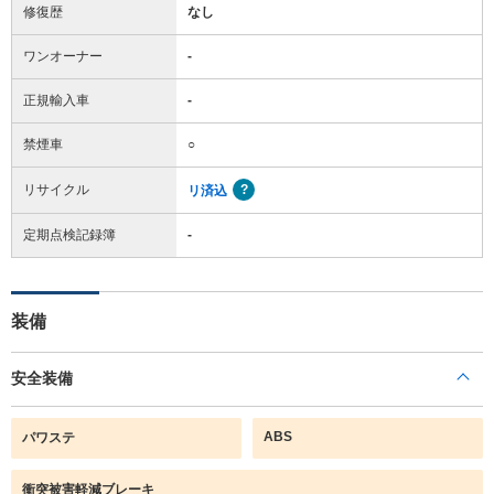
修復歴
なし
ワンオーナー
-
正規輸入車
-
禁煙車
○
リサイクル
リ済込
定期点検記録簿
-
装備
安全装備
ABS
パワステ
衝突被害軽減ブレーキ