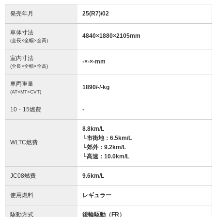
発売年月
25(R7)/02
車体寸法
4840
×
1880
×
2105
mm
(全長×全幅×全高)
室内寸法
-
×
-
×
-
mm
(全長×全幅×全高)
車両重量
1890/-/-
kg
(AT×MT×CVT)
10・15燃費
-
8.8km/L
└市街地：6.5km/L
WLTC燃費
└郊外：9.2km/L
└高速：10.0km/L
JC08燃費
9.6km/L
使用燃料
レギュラー
駆動方式
後輪駆動（FR）