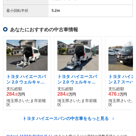
最小回転半径
5.2
m
あなたにおすすめの中古車情報
トヨタ ハイエースバ
トヨタ ハイエースバ
トヨタ ハイエ
ン 2.0 ウェルキャブ
ン 2.0 ウェルキャブ
ン 2.7 スーパ
Cタイプ ロング
Aタイプ ロング
ークプライムII
支払総額
支払総額
支払総額
ド ミドルルー
284
284
476
.0
万円
.0
万円
.3
万円
グボディ
埼玉県さいたま市岩槻
埼玉県さいたま市岩槻
埼玉県さいたま
区
区
区
トヨタ ハイエースバンの中古車をもっと見る