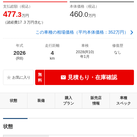
支払総額（税込）
本体価格（税込）
477
460
.3
.0
万円
万円
（諸経費17 .3 万円含む）
この車種の相場価格（平均本体価格：352万円）
年式
走行距離
車検
修復歴
2026
4
2028(R10)
なし
年1月
(R8)
km
無
見積もり・在庫確認
料
購入
販売店
車種
状態
装備
プラン
情報
スペック
状態