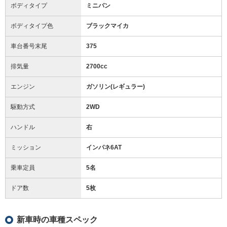
ボディタイプ
ミニバン
ボディタイプ色
ブラックマイカ
車台番号末尾
375
排気量
2700cc
エンジン
ガソリン(レギュラー)
駆動方式
2WD
ハンドル
右
ミッション
インパネ6AT
乗車定員
5名
ドア数
5枚
新車時の車種スペック