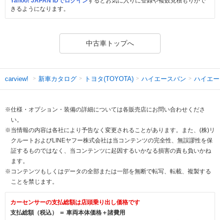
Yahoo! JAPAN IDでログイン
するとお気に入りに登録や複数見積もりがで
きるようになります。
中古車トップへ
新車カタログ
トヨタ(TOYOTA)
ハイエースバン
ハイエー
carview!
※仕様・オプション・装備の詳細については各販売店にお問い合わせくださ
い。
※当情報の内容は各社により予告なく変更されることがあります。また、(株)リ
クルートおよびLINEヤフー株式会社は当コンテンツの完全性、無誤謬性を保
証するものではなく、当コンテンツに起因するいかなる損害の責も負いかね
ます。
※コンテンツもしくはデータの全部または一部を無断で転写、転載、複製する
ことを禁じます。
カーセンサーの支払総額は店頭乗り出し価格です
支払総額（税込） ＝ 車両本体価格＋諸費用