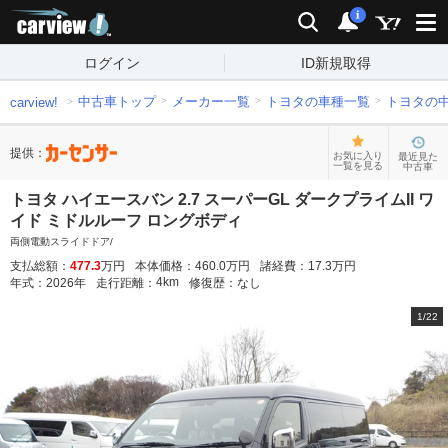
carview!
検索
通知
i
ログイン
ID新規取得
中古車トップ
メーカー一覧
トヨタの車種一覧
トヨタの
carview!
提供：
お気に入り
最近見た
一覧を見る
中古車
トヨタ ハイエースバン 2.7 スーパーGL ダークプライムII ワ
イド ミドルルーフ ロングボディ
両側電動スライドドア/
支払総額：
477.3
万円
本体価格：
460.0
万円
諸経費：
17.3
万円
4
km
年式：
2026
年
走行距離：
修復歴：
なし
1
/
22