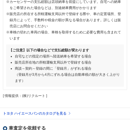
※カーセンサーの支払総額は店頭納車を前提にしています。自宅への納車
をご希望された場合などは、別途納車費用がかかります
※販売店の所在する所轄運輸支局以外で登録する際や、車の定置場所、登
録月によって、手数料や税金の額が異なる場合があります。詳しくは販
売店にお問合せください
※車検の切れた車両の場合、車検を取得するために必要な費用も含まれて
います
【ご注意】以下の場合などで支払総額が変わります
自宅などの指定の場所へ陸送納車を希望する場合
販売店所在地の所轄運輸支局以外で登録する場合
商談～契約～登録の間に「登録月」がずれる場合
（登録月が3月から4月にずれる場合は自動車税の額が大きく上がり
ます）
[ 情報提供：(株)リクルート ]
トヨタ ハイエースバンのカタログを見る
車査定を依頼する