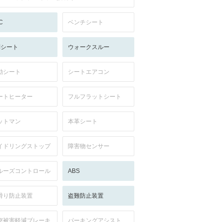
C
ベンチシート
列シート
ウォークスルー
動シート
シートエアコン
ートヒーター
フルフラットシート
ットマン
本革シート
イドリングストップ
障害物センサー
ルーズコントロール
ABS
滑り防止装置
盗難防止装置
突被害軽減ブレーキ
パーキングアシスト