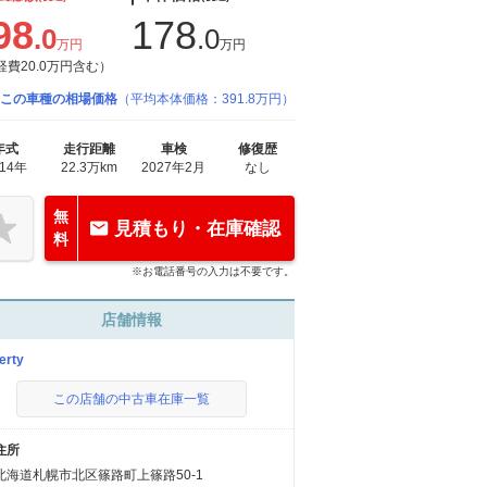
98
178
.0
.0
万円
万円
経費20.0万円含む）
この車種の相場価格
（平均本体価格：391.8万円）
年式
走行距離
車検
修復歴
014年
22.3万km
2027年2月
なし
無
見積もり・在庫確認
料
※お電話番号の入力は不要です。
店舗情報
erty
この店舗の中古車在庫一覧
住所
北海道札幌市北区篠路町上篠路50-1