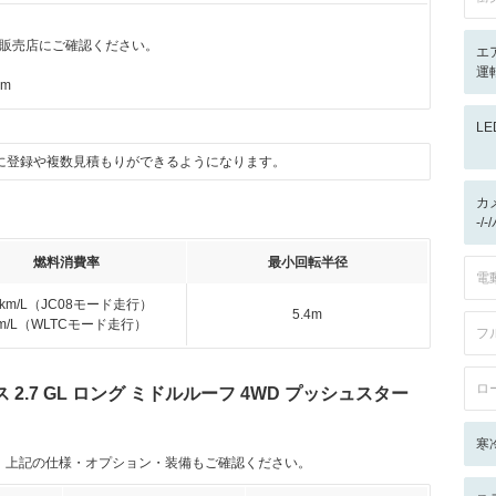
販売店にご確認ください。
エ
運転
km
L
に登録や複数見積もりができるようになります。
カ
-/
燃料消費率
最小回転半径
電
1km/L（JC08モード走行）
5.4m
km/L（WLTCモード走行）
フ
ロ
.7 GL ロング ミドルルーフ 4WD プッシュスター
寒
。上記の仕様・オプション・装備もご確認ください。