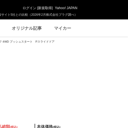
ログイン
[
新規取得
]
Yahoo! JAPAN
サイト5社との比較（2026年2月株式会社プラグ調べ）
オリジナル記事
マイカー
ーフ 4WD プッシュスタート Pスライドドア
払総額
本体価格
(税込)
(税込)