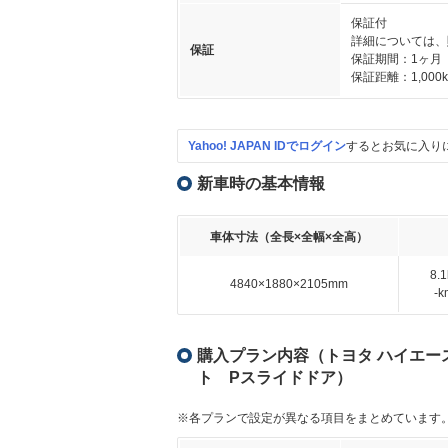
保証付
詳細については、
保証
保証期間：1ヶ月
保証距離：1,000
Yahoo! JAPAN IDでログイン
するとお気に入り
新車時の基本情報
車体寸法（全長×全幅×全高）
8.
4840×1880×2105mm
-
購入プラン内容（トヨタ ハイエース 2
ト Pスライドドア）
※各プランで設定が異なる項目をまとめています