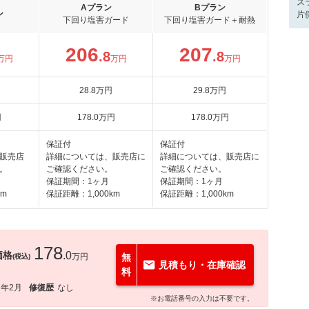
ス
Aプラン
Bプラン
ン
片
下回り塩害ガード
下回り塩害ガード＋耐熱
206
207
.8
.8
万円
万円
万円
28
.8
万円
29
.8
万円
円
178
.0
万円
178
.0
万円
保証付
保証付
販売店
詳細については、販売店に
詳細については、販売店に
。
ご確認ください。
ご確認ください。
保証期間：1ヶ月
保証期間：1ヶ月
km
保証距離：1,000km
保証距離：1,000km
178
価格
.0
万円
無
(税込)
見積もり・在庫確認
料
7年2月
修復歴
なし
※お電話番号の入力は不要です。