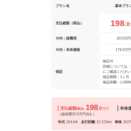
プラン名
基本プラ
198
.0
支払総額（税込）
※内：諸費用
20
.0
万円
※内：本体価格
178
.0
万
保証付
詳細については、
保証
にご確認ください
保証期間：1ヶ月
保証距離：1,000
198
支払総額
.0
本体
万円
(税込)
（諸経費20.0万円含む）
年式
2014年
走行距離
22.3万km
車検
202