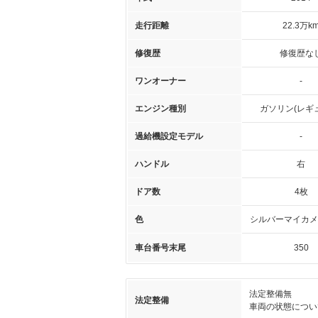
走行距離
22.3万k
修復歴
修復歴な
ワンオーナー
-
エンジン種別
ガソリン(レギ
過給機設定モデル
-
ハンドル
右
ドア数
4枚
色
シルバーマイカメ
車台番号末尾
350
法定整備無
法定整備
車両の状態につい