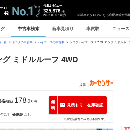
掲載レビュー
325,876
件
時点
※新車カタログのある自動車総合情報
2026.08.07
ログ
中古車検索
新車見積り
車買取
ニュース
種一覧
トヨタの中古車
ハイエースの中古車
トヨタ ハイエース 2.7 GL ロング ミドルル
ロング ミドルルーフ 4WD
提供：
178
価格
.0
万円
無
(税込)
見積もり・在庫確認
料
7年2月
修復歴
なし
※お電話番号の入力は不要です。
支