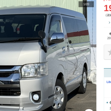
1
/
20
1
（諸
2
Lib