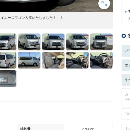
Aハイエースワゴン入庫いたしました！！！
パ
エ
キ
カ
-/-/-
TV:
ミ
排気量
2700cc