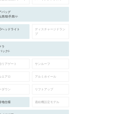
アバッグ
席/助手席/-/-
EDヘッドライト
ディスチャージドラン
プ
メラ
-/バック/-
動リアゲート
サンルーフ
ルエアロ
アルミホイール
ーダウン
リフトアップ
冷地仕様
過給機設定モデル