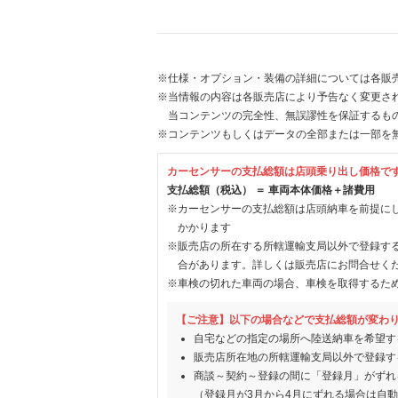
※仕様・オプション・装備の詳細については各販
※当情報の内容は各販売店により予告なく変更され
当コンテンツの完全性、無誤謬性を保証するも
※コンテンツもしくはデータの全部または一部を
カーセンサーの支払総額は店頭乗り出し価格で
支払総額（税込） ＝ 車両本体価格＋諸費用
※カーセンサーの支払総額は店頭納車を前提に
かかります
※販売店の所在する所轄運輸支局以外で登録す
合があります。詳しくは販売店にお問合せく
※車検の切れた車両の場合、車検を取得するた
【ご注意】以下の場合などで支払総額が変わ
自宅などの指定の場所へ陸送納車を希望す
販売店所在地の所轄運輸支局以外で登録す
商談～契約～登録の間に「登録月」がずれ
（登録月が3月から4月にずれる場合は自