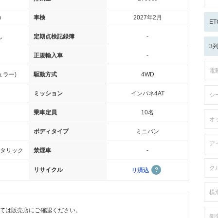
m
車検
2027年2月
ET
し
定期点検記録簿
-
3
正規輸入車
-
電
ュラー)
駆動方式
4WD
ミッション
インパネ4AT
シ
乗車定員
10名
オ
ボディタイプ
ミニバン
ア
タリック
禁煙車
-
ク
リサイクル
リ済込
横
ては販売店にご確認ください。
衝