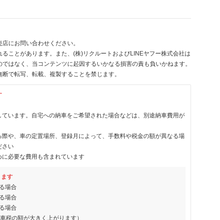
売店にお問い合わせください。
ることがあります。また、(株)リクルートおよびLINEヤフー株式会社は
のではなく、当コンテンツに起因するいかなる損害の責も負いかねます。
無断で転写、転載、複製することを禁じます。
す
しています。自宅への納車をご希望された場合などは、別途納車費用が
る際や、車の定置場所、登録月によって、手数料や税金の額が異なる場
ださい
めに必要な費用も含まれています
ります
る場合
る場合
る場合
動車税の額が大きく上がります）