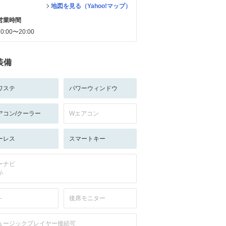
地図を見る（Yahoo!マップ）
営業時間
10:00〜20:00
装備
ワステ
パワーウィンドウ
アコン/クーラー
Wエアコン
ーレス
スマートキー
ーナビ
/-
-
後席モニター
ュージックプレイヤー接続可