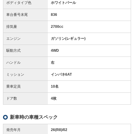
ボディタイプ色
ホワイトパール
車台番号末尾
836
排気量
2700cc
エンジン
ガソリン(レギュラー)
駆動方式
4WD
ハンドル
右
ミッション
インパネ6AT
乗車定員
10名
ドア数
4枚
新車時の車種スペック
発売年月
26(R8)/02