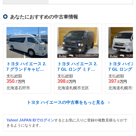
あなたにおすすめの中古車情報
トヨタ ハイエース 2.
トヨタ ハイエース 2.
トヨタ ハイエー
7 グランドキャビン 4
7 GL ロング ミドル
7 GL ロング
WD
ルーフ 4WD
ルーフ 4WD
支払総額
支払総額
支払総額
350
398
397
.7
万円
.0
万円
.6
万円
北海道石狩市
北海道札幌市北区
北海道札幌市北
トヨタ ハイエースの中古車をもっと見る
Yahoo! JAPAN IDでログイン
するとお気に入りに登録や複数見積もりがで
きるようになります。