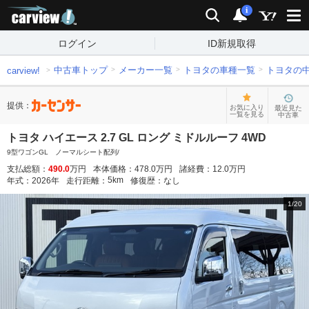
carview!
検索
通知
i
ログイン
ID新規取得
中古車トップ
メーカー一覧
トヨタの車種一覧
トヨタの
carview!
提供：
お気に入り
最近見た
一覧を見る
中古車
トヨタ ハイエース 2.7 GL ロング ミドルルーフ 4WD
9型ワゴンGL ノーマルシート配列/
支払総額：
490.0
万円
本体価格：
478.0
万円
諸経費：
12.0
万円
5
km
年式：
2026
年
走行距離：
修復歴：
なし
1
/
20